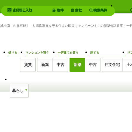
隈之城小南 内見可能】 8/15迄家族を守る住まい応援キャンペーン！！の新築分譲住宅・
借りる
マンションを買う
一戸建てを買う
建てる
リ
賃貸
新築
中古
新築
中古
注文住宅
土
暮らし