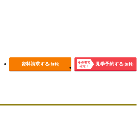
資料請求する
見学予約する
(無料)
(無料)
その場
で確
定！