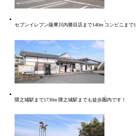
セブンイレブン薩摩川内勝目店まで140m コンビニまで
隈之城駅まで1730m 隈之城駅までも徒歩圏内です！