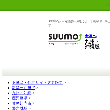
SUUMO(スーモ)新築一戸建ては、【最終1棟 
す。
全国へ
九州・
沖縄版
不動産・住宅サイト SUUMO
>
新築一戸建て
>
九州・沖縄
>
鹿児島県
>
薩摩川内市
>
隈之城駅
>