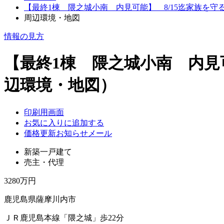
【最終1棟 隈之城小南 内見可能】 8/15迄家族を
周辺環境・地図
情報の見方
【最終1棟 隈之城小南 内見
辺環境・地図）
印刷用画面
お気に入りに追加する
価格更新お知らせメール
新築一戸建て
売主・代理
3280万円
鹿児島県薩摩川内市
ＪＲ鹿児島本線「隈之城」歩22分