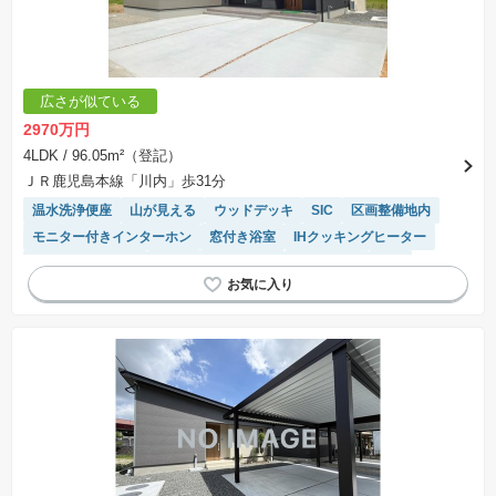
広さが似ている
2970万円
4LDK
/ 96.05m²（登記）
ＪＲ鹿児島本線「川内」歩31分
温水洗浄便座
山が見える
ウッドデッキ
SIC
区画整備地内
モニター付きインターホン
窓付き浴室
IHクッキングヒーター
システムキッチン
キッチン収納が多い
浴室乾燥機
WIC
オール電化
対面キッチン
食洗機