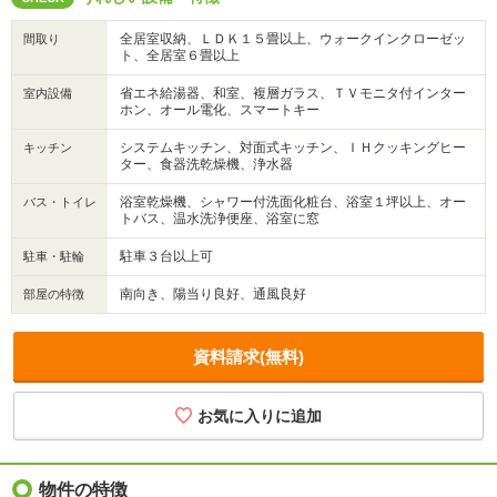
全居室収納、ＬＤＫ１５畳以上、ウォークインクローゼッ
間取り
ト、全居室６畳以上
省エネ給湯器、和室、複層ガラス、ＴＶモニタ付インター
室内設備
ホン、オール電化、スマートキー
システムキッチン、対面式キッチン、ＩＨクッキングヒー
キッチン
ター、食器洗乾燥機、浄水器
浴室乾燥機、シャワー付洗面化粧台、浴室１坪以上、オー
バス・トイレ
トバス、温水洗浄便座、浴室に窓
駐車３台以上可
駐車・駐輪
南向き、陽当り良好、通風良好
部屋の特徴
資料請求(無料)
お気に入りに追加
物件の特徴