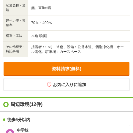
私道負担・道
無、東6ｍ幅
路
建ぺい率・容
70％・400％
積率
構造・工法
木造1階建
その他概要・
担当者：中村 裕也、設備：公営水道、個別浄化槽、オー
特記事項
ル電化、駐車場：カースペース
資料請求(無料)
お気に入りに追加
周辺環境
(12件)
徒歩5分以内
中学校