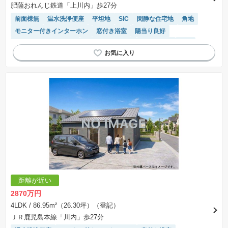
肥薩おれんじ鉄道「上川内」歩27分
前面棟無
温水洗浄便座
平坦地
SIC
閑静な住宅地
角地
モニター付きインターホン
窓付き浴室
陽当り良好
IHクッキングヒーター
システムキッチン
浴室乾燥機
WIC
オール電化
対面キッチン
食洗機
距離が近い
2870万円
4LDK
/ 86.95m²（26.30坪）（登記）
ＪＲ鹿児島本線「川内」歩27分