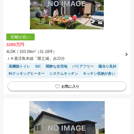
距離が近い
3280万円
4LDK
/ 103.09m²（31.18坪）
ＪＲ鹿児島本線「隈之城」歩22分
高機能トイレ
SIC
閑静な住宅地
バリアフリー
陽当り良好
IHクッキングヒーター
システムキッチン
キッチン収納が多い
浴室乾燥機
オール電化
対面キッチン
食洗機