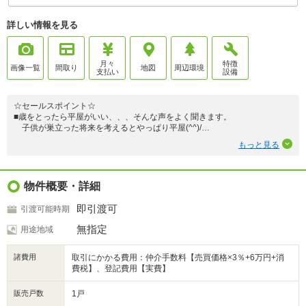
詳しい情報を見る
月々
特徴
画像一覧
間取り
地図
周辺環境
支払い
設備
☆セールスポイント☆
■歳をとったら平屋がいい、、、そんな声をよく聞きます。
子供が巣立った将来を考えるとやっぱり平屋(^^)/
■地盤保障20年、建物保証最長35年の保証、安心を買うならやっぱり新築♪
もっと見る
■開発分譲地7区画の最終1棟、2026年2月に完成ホヤホヤ♪
■開発分譲地内ならではの前面道路幅員約6ｍとゆったり広々、離合も楽々♪
■広々と十分な広さの15.75帖のLDK、広々としたご両親の主寝室は8帖、子
供部屋に最適な洋室6帖と6.5帖の2部屋、ゲストルームに最適な和室6帖と4
物件概要・詳細
人家族にピッタリな間取り♪
■並列で駐車場3台分、1戸建て購入のだいご味管理のしやすい広さのお庭付
即引渡可
引渡可能時期
き♪
無指定
用途地域
諸費用
取引にかかる費用：仲介手数料【売買価格×3％+6万円+消
費税】、登記費用【実費】
販売戸数
1戸