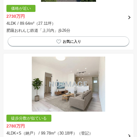
価格が近い
2730万円
4LDK
/ 89.64m²（27.11坪）
肥薩おれんじ鉄道「上川内」歩26分
徒歩分数が似ている
2780万円
4LDK+S（納戸）
/ 99.78m²（30.18坪）（登記）