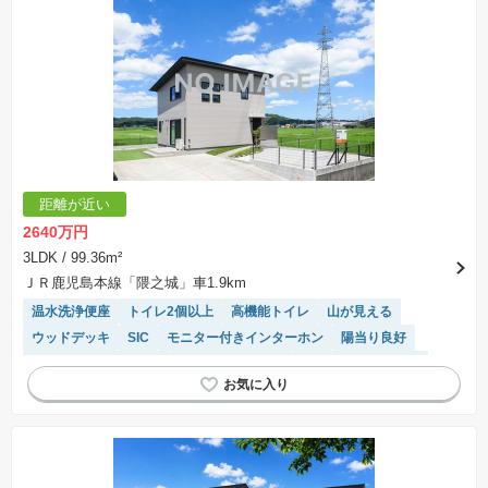
の一例であって、プランの採用可否は任意です。
※土地（建築条件なし）で「建物プラン例」が表記してある時、そのプラン例は特定の建築請
負会社によるもので、当該建築請負会社以外で建てた場合、同様のものが同価格で建てられる
とは限りません。また建築請負会社を特定するものではありません。
※建築条件付き土地とは、その土地に建築する建物の建築請負契約が、一定期間内に成立する
ことを条件として売買される土地のことをいいます。建築請負契約成立に向けて設計プランを
協議するため、土地購入者が自己の希望する建物の設計協議をするために必要な相当の期間の
交渉期間が設定され、その期間内で希望を満たすプランが実現できたかどうかにより結論を出
します。なお、この期間は概ね3ヶ月程度とされています。納得のいくプランが出来ず、建築請
負契約が成立しない場合、土地売買契約は白紙に戻り、土地契約にかかった代金（土地代金、
手付金など）は名目のいかんに関わらず、全て返却されます。
※課税対象物件の「価格」や「費用等」は消費税込みの「総額表示」で統一しています。
※「本体価格」とは、課税対象物件においては「消費税を除いた建物価格」と「土地価格」の
距離が近い
合計額を指します。
※課税対象物件は消費税込みの総額表示のため、不動産広告の販売価格には本体価格の金額は
2640万円
表示されておりません。
※取引にかかる費用：物件の契約手続き、決済、引き渡し時にかかる費用を表示しています。
3LDK
/ 99.36m²
不動産会社によって表記有無が異なるため、ご自身で十分な確認をしていただくようにお願い
ＪＲ鹿児島本線「隈之城」車1.9km
いたします。
※掲載の省エネ性能ラベル内の物件・住棟・号室名称については最新のものに変更されている
温水洗浄便座
トイレ2個以上
高機能トイレ
山が見える
場合があります。
ウッドデッキ
SIC
モニター付きインターホン
陽当り良好
IHクッキングヒーター
システムキッチン
キッチン収納が多い
浴室乾燥機
WIC
オール電化
対面キッチン
食洗機