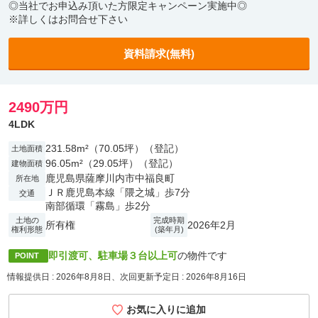
◎当社でお申込み頂いた方限定キャンペーン実施中◎
※詳しくはお問合せ下さい
資料請求(無料)
2490万円
4LDK
231.58m²（70.05坪）（登記）
土地面積
96.05m²（29.05坪）（登記）
建物面積
鹿児島県薩摩川内市中福良町
所在地
ＪＲ鹿児島本線「隈之城」歩7分
交通
南部循環「霧島」歩2分
土地の
完成時期
所有権
2026年2月
権利形態
(築年月)
即引渡可、駐車場３台以上可
の物件です
POINT
情報提供日 : 2026年8月8日、次回更新予定日 : 2026年8月16日
お気に入りに追加