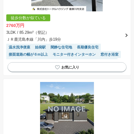
徒歩分数が似ている
2760万円
3LDK
/ 85.29m²（登記）
ＪＲ鹿児島本線「川内」歩19分
温水洗浄便座
始発駅
閑静な住宅地
長期優良住宅
接面道路の幅が６m以上
モニター付きインターホン
窓付き浴室
IHクッキングヒーター
システムキッチン
キッチン収納が多い
WIC
オール電化
対面キッチン
食洗機