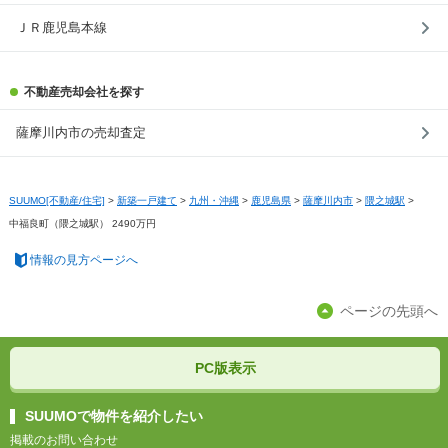
ＪＲ鹿児島本線
不動産売却会社を探す
薩摩川内市の売却査定
SUUMO[不動産/住宅]
>
新築一戸建て
>
九州・沖縄
>
鹿児島県
>
薩摩川内市
>
隈之城駅
>
中福良町（隈之城駅） 2490万円
情報の見方ページへ
ページの先頭へ
PC版表示
SUUMOで物件を紹介したい
掲載のお問い合わせ