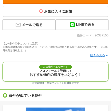
お気に入りに追加
LINEで送る
メールで送る
物件コード：20387150
【この物件広告についての注釈】
※価格は物件の代金総額を表示しており、消費税が課税される場合は税込み価格です。 （1000
円未満は切り上げ。）
※写真に写っている、またはパース（絵）や間取り図に描かれている家具や車などは、特にコ
メントがない場合、販売価格に含まれません。
※敷地権利が定期借地権のものは価格に権利金を含みます。
※建築条件付き土地価格には、建物価格は含まれません。
この物件もありかも！
※物件情報は、原則として情報提供日の２日前に最終確認した情報です。
プロフィールを登録して
※完成予想図はいずれも外構、植栽、外観等実際のものとは多少異なることがあります。
おすすめ物件の精度を上げよう！
※モデルルーム・モデルハウス・展示場・ショールームの画像の場合、今回販売の物件と異な
る場合があります。
※ＣＧ合成の画像の場合、実際とは多少異なる場合があります。
※賃貸物件・新築マンションは対象外です
※物件特徴：販売戸数が複数の物件は、全ての住戸に該当しない項目もあります。
※完成後１年以上を経過した未入居物件が掲載される場合があります。ご了承ください。
※新着：物件情報が「SUUMO」に掲載された日から１週間表示されます。
条件が似ている物件
※価格更新：物件価格が変更された日から１週間表示されます。
※販売予定物件はすべて、販売開始するまで契約または予約の申込みはできません。
※購入の前には物件内容や契約条件についてご自身で十分な確認をしていただくようにお願い
いたします。
※建築条件土地の情報内に掲載されている、建物プラン例は、土地購入者の設計プランの参考