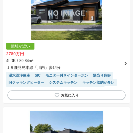
距離が近い
2780万円
4LDK
/ 89.84m²
ＪＲ鹿児島本線「川内」歩14分
温水洗浄便座
SIC
モニター付きインターホン
陽当り良好
IHクッキングヒーター
システムキッチン
キッチン収納が多い
浴室乾燥機
WIC
オール電化
対面キッチン
食洗機