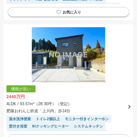
IHクッキングヒーター
システムキッチン
キッチン収納が多い
オール電化
食洗機
価格が近い
2440万円
4LDK
/ 93.57m²（28.30坪）（登記）
肥薩おれんじ鉄道「上川内」歩14分
温水洗浄便座
トイレ2個以上
モニター付きインターホン
窓付き浴室
IHクッキングヒーター
システムキッチン
浴室乾燥機
WIC
オール電化
対面キッチン
食洗機