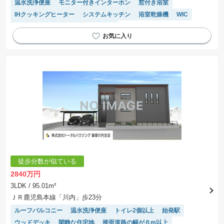
温水洗浄便座
モニター付きインターホン
窓付き浴室
IHクッキングヒーター
システムキッチン
浴室乾燥機
WIC
オール電化
対面キッチン
食洗機
徒歩分数が似ている
2840万円
3LDK
/ 95.01m²
ＪＲ鹿児島本線「川内」歩23分
ルーフバルコニー
温水洗浄便座
トイレ2個以上
始発駅
ウッドデッキ
閑静な住宅地
接面道路の幅が６m以上