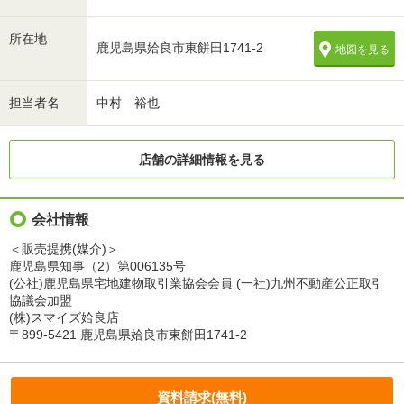
所在地
鹿児島県姶良市東餅田1741-2
地図を見る
担当者名
中村 裕也
店舗の詳細情報を見る
会社情報
＜販売提携(媒介)＞
鹿児島県知事（2）第006135号
(公社)鹿児島県宅地建物取引業協会会員 (一社)九州不動産公正取引
協議会加盟
(株)スマイズ姶良店
〒899-5421 鹿児島県姶良市東餅田1741-2
資料請求(無料)