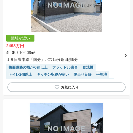
距離が近い
2498万円
4LDK
/ 102.06m²
ＪＲ日豊本線「国分」バス15分銅田歩9分
接面道路の幅が６m以上
フラット35適合
食洗機
トイレ2個以上
キッチン収納が多い
陽当り良好
平坦地
長期優良住宅
システムキッチン
温水洗浄便座
浴室乾燥機
対面キッチン
モニター付きインターホン
窓付き浴室
WIC