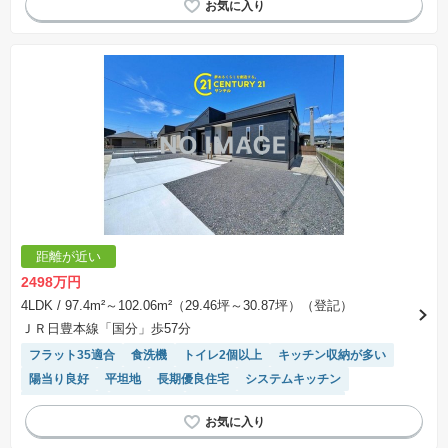
モニター付きインターホン
窓付き浴室
WIC
距離が近い
2498万円
4LDK
/ 97.4m²～102.06m²（29.46坪～30.87坪）（登記）
ＪＲ日豊本線「国分」歩57分
フラット35適合
食洗機
トイレ2個以上
キッチン収納が多い
陽当り良好
平坦地
長期優良住宅
システムキッチン
温水洗浄便座
浴室乾燥機
モニター付きインターホン
窓付き浴室
WIC