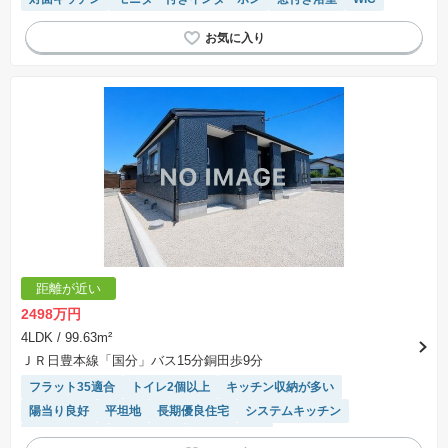
距離が近い
2498万円
4LDK
/ 99.63m²
ＪＲ日豊本線「国分」バス15分銅田歩9分
フラット35適合
トイレ2個以上
キッチン収納が多い
陽当り良好
平坦地
長期優良住宅
システムキッチン
温水洗浄便座
浴室乾燥機
対面キッチン