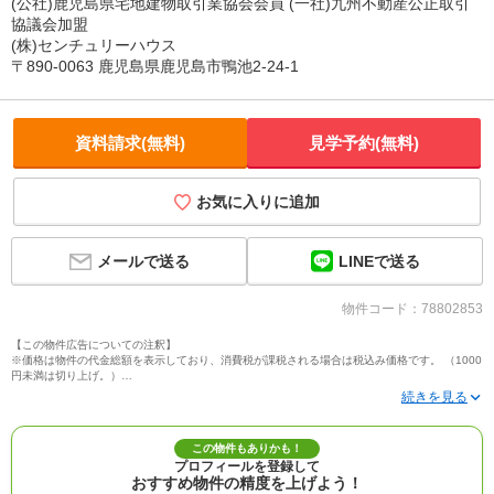
(公社)鹿児島県宅地建物取引業協会会員 (一社)九州不動産公正取引
協議会加盟
(株)センチュリーハウス
〒890-0063 鹿児島県鹿児島市鴨池2-24-1
資料請求(無料)
見学予約(無料)
お気に入りに追加
LINEで送る
メールで送る
物件コード：78802853
【この物件広告についての注釈】
※価格は物件の代金総額を表示しており、消費税が課税される場合は税込み価格です。 （1000
円未満は切り上げ。）
※写真に写っている、またはパース（絵）や間取り図に描かれている家具や車などは、特にコ
メントがない場合、販売価格に含まれません。
※敷地権利が定期借地権のものは価格に権利金を含みます。
※建築条件付き土地価格には、建物価格は含まれません。
この物件もありかも！
※物件情報は、原則として情報提供日の２日前に最終確認した情報です。
プロフィールを登録して
※完成予想図はいずれも外構、植栽、外観等実際のものとは多少異なることがあります。
おすすめ物件の精度を上げよう！
※モデルルーム・モデルハウス・展示場・ショールームの画像の場合、今回販売の物件と異な