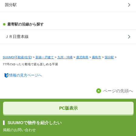
国分駅
最寄駅の沿線から探す
ＪＲ日豊本線
SUUMO[不動産/住宅]
>
新築一戸建て
>
九州・沖縄
>
鹿児島県
>
霧島市
>
国分駅
>
77坪のゆったり敷地で庭も楽しめる平屋
情報の見方ページへ
ページの先頭へ
PC版表示
SUUMOで物件を紹介したい
掲載のお問い合わせ