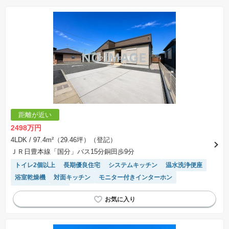
距離が近い
2498万円
4LDK
/ 97.4m²（29.46坪）（登記）
ＪＲ日豊本線「国分」バス15分銅田歩9分
トイレ2個以上
長期優良住宅
システムキッチン
温水洗浄便座
浴室乾燥機
対面キッチン
モニター付きインターホン
窓付き浴室
WIC