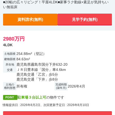
■20帖の広々リビング！平屋4LDK■家事ラク動線×素足が気持ちい
い無垢床
資料請求(無料)
見学予約(無料)
2980万円
4LDK
254.88m²（登記）
土地面積
84.63m²
建物面積
鹿児島県霧島市国分下井632-20
所在地
ＪＲ日豊本線「国分」車4.6km
交通
鹿児島交通「乙宮」歩5分
鹿児島交通「下井」歩8分
土地の
完成時期
所有権
2026年4月
権利形態
(築年月)
駐車場３台以上可
の物件です
POINT
情報提供日 : 2026年8月2日、次回更新予定日 : 2026年8月10日