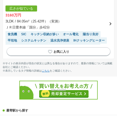
広さが似ている
3160万円
3LDK
/ 84.05m²（25.42坪）（実測）
ＪＲ日豊本線「国分」歩42分
食洗機
SIC
キッチン収納が多い
オール電化
陽当り良好
平坦地
システムキッチン
温水洗浄便座
IHクッキングヒーター
浴室乾燥機
対面キッチン
モニター付きインターホン
WIC
※サイトの表示内容が現在の状況とは異なる場合がありますので、最新の情報については掲載
会社にご確認ください。
※表示しているタグ情報の詳細は
こちら
をご確認ください。
最寄駅から探す