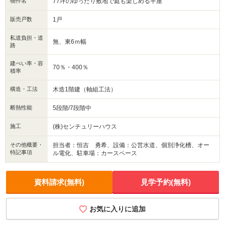
物件名
77坪のゆったり敷地で庭も楽しめる平屋
販売戸数
1戸
私道負担・道
無、東6ｍ幅
路
建ぺい率・容
70％・400％
積率
構造・工法
木造1階建（軸組工法）
断熱性能
5段階/7段階中
施工
(株)センチュリーハウス
その他概要・
担当者：恒吉 勇希、設備：公営水道、個別浄化槽、オー
特記事項
ル電化、駐車場：カースペース
資料請求(無料)
見学予約(無料)
お気に入りに追加