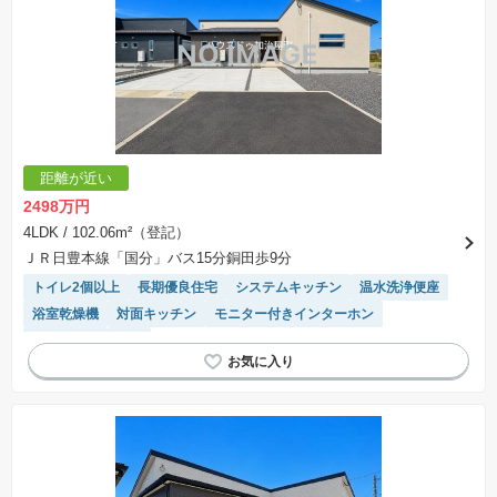
距離が近い
2498万円
4LDK
/ 102.06m²（登記）
ＪＲ日豊本線「国分」バス15分銅田歩9分
トイレ2個以上
長期優良住宅
システムキッチン
温水洗浄便座
浴室乾燥機
対面キッチン
モニター付きインターホン
窓付き浴室
WIC