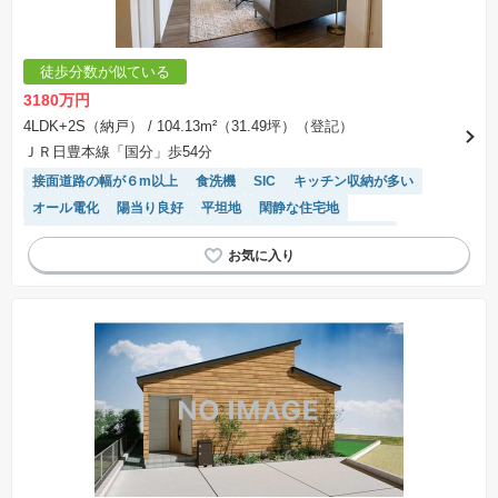
徒歩分数が似ている
3180万円
4LDK+2S（納戸）
/ 104.13m²（31.49坪）（登記）
ＪＲ日豊本線「国分」歩54分
接面道路の幅が６m以上
食洗機
SIC
キッチン収納が多い
オール電化
陽当り良好
平坦地
閑静な住宅地
システムキッチン
温水洗浄便座
IHクッキングヒーター
浴室乾燥機
対面キッチン
窓付き浴室
WIC