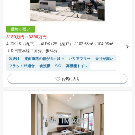
価格が近い
3180万円～3390万円
4LDK+S（納戸）～4LDK+2S（納戸）
/ 102.68m²～104.96m²
ＪＲ日豊本線「国分」歩54分
吹抜け
接面道路の幅が６m以上
バリアフリー
天井が高い
フラット35適合
食洗機
SIC
高機能トイレ
キッチン収納が多い
オール電化
陽当り良好
閑静な住宅地
システムキッチン
温水洗浄便座
IHクッキングヒーター
浴室乾燥機
対面キッチン
WIC