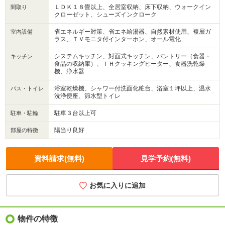
ＬＤＫ１８畳以上、全居室収納、床下収納、ウォークイン
間取り
クローゼット、シューズインクローク
省エネルギー対策、省エネ給湯器、自然素材使用、複層ガ
室内設備
ラス、ＴＶモニタ付インターホン、オール電化
システムキッチン、対面式キッチン、パントリー（食器・
キッチン
食品の収納庫）、ＩＨクッキングヒーター、食器洗乾燥
機、浄水器
浴室乾燥機、シャワー付洗面化粧台、浴室１坪以上、温水
バス・トイレ
洗浄便座、節水型トイレ
駐車３台以上可
駐車・駐輪
陽当り良好
部屋の特徴
資料請求(無料)
見学予約(無料)
お気に入りに追加
物件の特徴