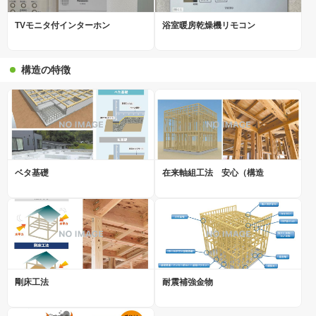
TVモニタ付インターホン
浴室暖房乾燥機リモコン
構造の特徴
ベタ基礎
在来軸組工法 安心（構造
剛床工法
耐震補強金物