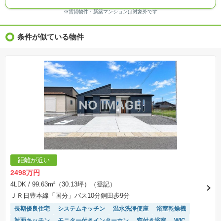
る場合があります。
※ＣＧ合成の画像の場合、実際とは多少異なる場合があります。
※賃貸物件・新築マンションは対象外です
※物件特徴：販売戸数が複数の物件は、全ての住戸に該当しない項目もあります。
※完成後１年以上を経過した未入居物件が掲載される場合があります。ご了承ください。
※新着：物件情報が「SUUMO」に掲載された日から１週間表示されます。
条件が似ている物件
※価格更新：物件価格が変更された日から１週間表示されます。
※販売予定物件はすべて、販売開始するまで契約または予約の申込みはできません。
※購入の前には物件内容や契約条件についてご自身で十分な確認をしていただくようにお願い
いたします。
※建築条件土地の情報内に掲載されている、建物プラン例は、土地購入者の設計プランの参考
の一例であって、プランの採用可否は任意です。
※土地（建築条件なし）で「建物プラン例」が表記してある時、そのプラン例は特定の建築請
負会社によるもので、当該建築請負会社以外で建てた場合、同様のものが同価格で建てられる
とは限りません。また建築請負会社を特定するものではありません。
※建築条件付き土地とは、その土地に建築する建物の建築請負契約が、一定期間内に成立する
ことを条件として売買される土地のことをいいます。建築請負契約成立に向けて設計プランを
協議するため、土地購入者が自己の希望する建物の設計協議をするために必要な相当の期間の
交渉期間が設定され、その期間内で希望を満たすプランが実現できたかどうかにより結論を出
します。なお、この期間は概ね3ヶ月程度とされています。納得のいくプランが出来ず、建築請
負契約が成立しない場合、土地売買契約は白紙に戻り、土地契約にかかった代金（土地代金、
手付金など）は名目のいかんに関わらず、全て返却されます。
※課税対象物件の「価格」や「費用等」は消費税込みの「総額表示」で統一しています。
※「本体価格」とは、課税対象物件においては「消費税を除いた建物価格」と「土地価格」の
距離が近い
合計額を指します。
※課税対象物件は消費税込みの総額表示のため、不動産広告の販売価格には本体価格の金額は
2498万円
表示されておりません。
※取引にかかる費用：物件の契約手続き、決済、引き渡し時にかかる費用を表示しています。
4LDK
/ 99.63m²（30.13坪）（登記）
不動産会社によって表記有無が異なるため、ご自身で十分な確認をしていただくようにお願い
ＪＲ日豊本線「国分」バス10分銅田歩9分
いたします。
※掲載の省エネ性能ラベル内の物件・住棟・号室名称については最新のものに変更されている
長期優良住宅
システムキッチン
温水洗浄便座
浴室乾燥機
場合があります。
対面キッチン
モニター付きインターホン
窓付き浴室
WIC