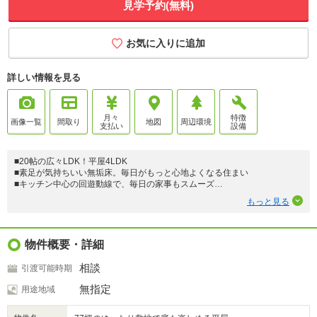
見学予約(無料)
お気に入りに追加
詳しい情報を見る
月々
特徴
画像一覧
間取り
地図
周辺環境
支払い
設備
■20帖の広々LDK！平屋4LDK
■素足が気持ちいい無垢床。毎日がもっと心地よくなる住まい
■キッチン中心の回遊動線で、毎日の家事もスムーズ
■20帖LDK＋小上がり和室。家族が自然と集まる空間
もっと見る
■3帖の洗面脱衣室。朝の身支度も、夜の洗濯もゆったり
■ZEH水準の高断熱仕様で、一年を通して快適＆省エネ
☆事前予約でいつでもご見学いただけます
物件概要・詳細
相談
引渡可能時期
無指定
用途地域