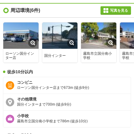
周辺環境
(6件)
写真を見る
ローソン国分イン
霧島市立国分南小
霧島市
国分インター
ター店
学校
学校
徒歩10分以内
コンビニ
ローソン国分インター店まで673m (徒歩9分)
その他環境
国分インターまで700m (徒歩9分)
小学校
霧島市立国分南小学校まで786m (徒歩10分)