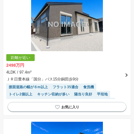
距離が近い
2498万円
4LDK
/ 97.4m²
ＪＲ日豊本線「国分」バス15分銅田歩9分
接面道路の幅が６m以上
フラット35適合
食洗機
トイレ2個以上
キッチン収納が多い
陽当り良好
平坦地
長期優良住宅
システムキッチン
温水洗浄便座
浴室乾燥機
対面キッチン
モニター付きインターホン
窓付き浴室
WIC