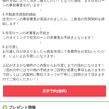
物件を気に入って頂きご購入したい！となった場合、まず住宅ロー
ンの事前審査を行います！
↓
4.不動産売買契約締結
住宅ローンの事前審査が承認されましたら、ご新居の売買契約を締
結します！
↓
5.住宅ローンの本審査お手続き
このタイミングで住宅ローンの本審査お手続きとなります！
↓
6.お引渡し
お引越し日が決まりましたら残金決済にて各費用をお支払いいただ
き、いよいよお引渡しになります♪
上記が大まかな物件のご内覧からお引渡しまでの流れになります！
（流れの中にはその他の手続きやご説明が必要な事項もありますの
で詳しくはご内覧時に弊社スタッフが丁寧にご説明させて頂きます
のでご安心ください！）
見学予約(無料)
プレゼント情報