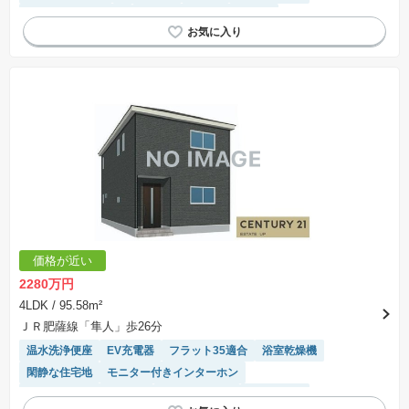
キッチン収納が多い
モニター付きインターホン
接面道路の幅が６m以上
SIC
WIC
窓付き浴室
対面キッチン
システムキッチン
陽当り良好
オール電化
IHクッキングヒーター
価格が近い
2280万円
4LDK
/ 95.58m²
ＪＲ肥薩線「隼人」歩26分
温水洗浄便座
EV充電器
フラット35適合
浴室乾燥機
閑静な住宅地
モニター付きインターホン
接面道路の幅が６m以上
トイレ2個以上
窓付き浴室