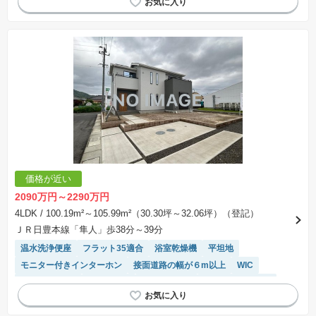
対面キッチン
システムキッチン
陽当り良好
オール電化
IHクッキングヒーター
価格が近い
2090万円～2290万円
4LDK
/ 100.19m²～105.99m²（30.30坪～32.06坪）（登記）
ＪＲ日豊本線「隼人」歩38分～39分
温水洗浄便座
フラット35適合
浴室乾燥機
平坦地
モニター付きインターホン
接面道路の幅が６m以上
WIC
トイレ2個以上
窓付き浴室
対面キッチン
システムキッチン
陽当り良好
オール電化
IHクッキングヒーター