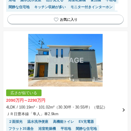
角地
温水洗浄便座
山が見える
浴室乾燥機
食洗機
平坦地
閑静な住宅地
キッチン収納が多い
モニター付きインターホン
前面棟無
接面道路の幅が６m以上
SIC
WIC
トイレ2個以上
窓付き浴室
対面キッチン
システムキッチン
陽当り良好
オール電化
IHクッキングヒーター
広さが似ている
2090万円～2290万円
4LDK
/ 100.19m²・101.02m²（30.30坪・30.55坪）（登記）
ＪＲ日豊本線「隼人」車2.9km
２面採光
温水洗浄便座
高機能トイレ
EV充電器
フラット35適合
浴室乾燥機
平坦地
閑静な住宅地