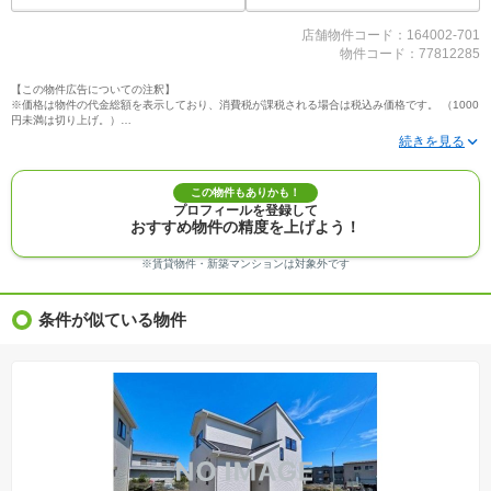
店舗物件コード：164002-701
物件コード：77812285
【この物件広告についての注釈】
※価格は物件の代金総額を表示しており、消費税が課税される場合は税込み価格です。 （1000
円未満は切り上げ。）
※写真に写っている、またはパース（絵）や間取り図に描かれている家具や車などは、特にコ
メントがない場合、販売価格に含まれません。
※敷地権利が定期借地権のものは価格に権利金を含みます。
※建築条件付き土地価格には、建物価格は含まれません。
この物件もありかも！
※物件情報は、原則として情報提供日の２日前に最終確認した情報です。
プロフィールを登録して
※完成予想図はいずれも外構、植栽、外観等実際のものとは多少異なることがあります。
おすすめ物件の精度を上げよう！
※モデルルーム・モデルハウス・展示場・ショールームの画像の場合、今回販売の物件と異な
る場合があります。
※ＣＧ合成の画像の場合、実際とは多少異なる場合があります。
※賃貸物件・新築マンションは対象外です
※物件特徴：販売戸数が複数の物件は、全ての住戸に該当しない項目もあります。
※完成後１年以上を経過した未入居物件が掲載される場合があります。ご了承ください。
※新着：物件情報が「SUUMO」に掲載された日から１週間表示されます。
条件が似ている物件
※価格更新：物件価格が変更された日から１週間表示されます。
※販売予定物件はすべて、販売開始するまで契約または予約の申込みはできません。
※購入の前には物件内容や契約条件についてご自身で十分な確認をしていただくようにお願い
いたします。
※建築条件土地の情報内に掲載されている、建物プラン例は、土地購入者の設計プランの参考
の一例であって、プランの採用可否は任意です。
※土地（建築条件なし）で「建物プラン例」が表記してある時、そのプラン例は特定の建築請
負会社によるもので、当該建築請負会社以外で建てた場合、同様のものが同価格で建てられる
とは限りません。また建築請負会社を特定するものではありません。
※建築条件付き土地とは、その土地に建築する建物の建築請負契約が、一定期間内に成立する
ことを条件として売買される土地のことをいいます。建築請負契約成立に向けて設計プランを
協議するため、土地購入者が自己の希望する建物の設計協議をするために必要な相当の期間の