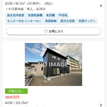
3LDK
/ 82.2m²（24.86坪）（登記）
ＪＲ日豊本線「隼人」歩26分
温水洗浄便座
浴室乾燥機
食洗機
平坦地
モニター付きインターホン
前面棟無
窓付き浴室
対面キッチン
システムキッチン
陽当り良好
オール電化
IHクッキングヒーター
距離が近い
2835万円
4LDK
/ 115.25m²