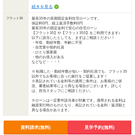
続きを見る
フラット35
最長35年の長期固定金利住宅ローンです。
保証料0円、繰上返済手数料0円
最長35年の固定金利で安心の住宅ローン
【フラット35】や【フラット35S】をご利用できます♪
以下に該当したとしても、まずはご相談ください！
・年収、勤続年数、年齢に不安
・自営業や契約社員
・ひとり親家庭
・他のお借入がある
などなど・・・！
※ 転職した・勤続年数が短い・契約社員でも、フラット35
以外でもお客様に合った銀行をご提案します！
※表記されている金利等の適用ご条件は、お客様のご状
況、審査結果等により異なる場合がございます。詳しく
は、担当スタッフにご相談ください。
※ローンは一定要件該当者が対象です。適用される金利は
融資実行時のものとなり、表記されている金利・返済額と
異なる場合があります。
資料請求(無料)
見学予約(無料)