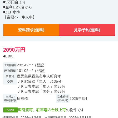
■5万円台より
■金利1.2%台から
■ZEH水準
【富隈小・隼人中】
資料請求(無料)
見学予約(無料)
2090万円
4LDK
232.42m²（登記）
土地面積
101.02m²（登記）
建物面積
鹿児島県霧島市隼人町真孝
所在地
ＪＲ肥薩線「隼人」歩35分
交通
ＪＲ日豊本線「隼人」歩35分
ＪＲ日豊本線「国分」歩63分
土地の
完成時期
所有権
2025年3月
権利形態
(築年月)
即引渡可、駐車場３台以上可
の物件です
POINT
情報提供日 : 2026年8月6日、次回更新予定日 : 2026年8月14日