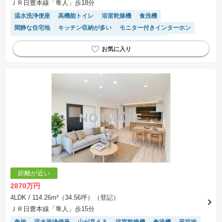
ＪＲ日豊本線「隼人」歩18分
温水洗浄便座
高機能トイレ
浴室乾燥機
食洗機
閑静な住宅地
キッチン収納が多い
モニター付きインターホン
接面道路の幅が６m以上
SIC
WIC
トイレ2個以上
窓付き浴室
対面キッチン
システムキッチン
陽当り良好
オール電化
IHクッキングヒーター
距離が近い
2870万円
4LDK
/ 114.26m²（34.56坪）（登記）
ＪＲ日豊本線「隼人」歩15分