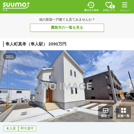
0
他の新築一戸建ても見てみませんか？
霧島市の一覧を見る
隼人町真孝（隼人駅） 2090万円
1/21
未入居
即引渡可