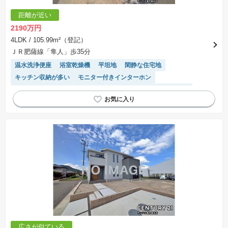
距離が近い
2190万円
4LDK
/ 105.99m²（登記）
ＪＲ肥薩線「隼人」歩35分
温水洗浄便座
浴室乾燥機
平坦地
閑静な住宅地
キッチン収納が多い
モニター付きインターホン
接面道路の幅が６m以上
WIC
トイレ2個以上
窓付き浴室
対面キッチン
システムキッチン
陽当り良好
オール電化
IHクッキングヒーター
広さが似ている