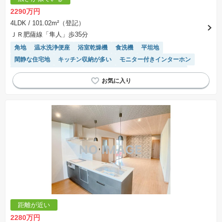
2290万円
4LDK
/ 101.02m²（登記）
ＪＲ肥薩線「隼人」歩35分
角地
温水洗浄便座
浴室乾燥機
食洗機
平坦地
閑静な住宅地
キッチン収納が多い
モニター付きインターホン
接面道路の幅が６m以上
WIC
トイレ2個以上
窓付き浴室
対面キッチン
システムキッチン
陽当り良好
オール電化
IHクッキングヒーター
距離が近い
2280万円