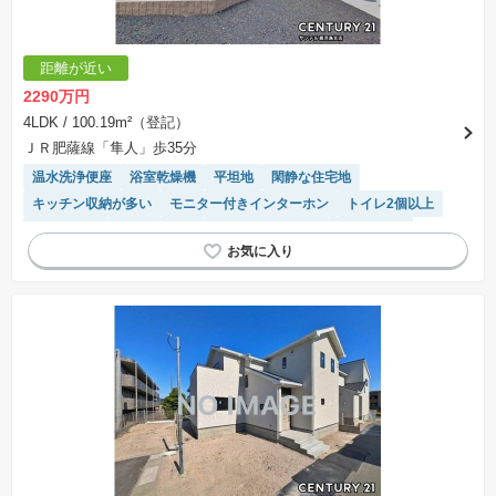
距離が近い
2290万円
4LDK
/ 100.19m²（登記）
ＪＲ肥薩線「隼人」歩35分
温水洗浄便座
浴室乾燥機
平坦地
閑静な住宅地
キッチン収納が多い
モニター付きインターホン
トイレ2個以上
窓付き浴室
対面キッチン
システムキッチン
陽当り良好
オール電化
IHクッキングヒーター