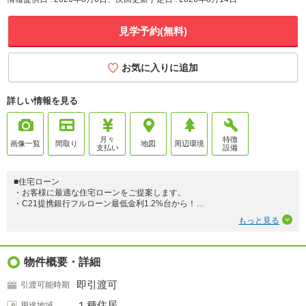
見学予約(無料)
お気に入りに追加
詳しい情報を見る
月々
特徴
画像一覧
間取り
地図
周辺環境
支払い
設備
■住宅ローン
・お客様に最適な住宅ローンをご提案します。
・C21提携銀行フルローン最低金利1.2%台から！
・お借入期間は最大50年！
もっと見る
・おまとめ住宅ローンも対応！
※最低金利が適用できない場合もございます。
■控除
物件概要・詳細
・住宅ローン控除13年対象!
即引渡可
引渡可能時期
■性能
・ZEH水準の省エネ性能
１種住居
用途地域