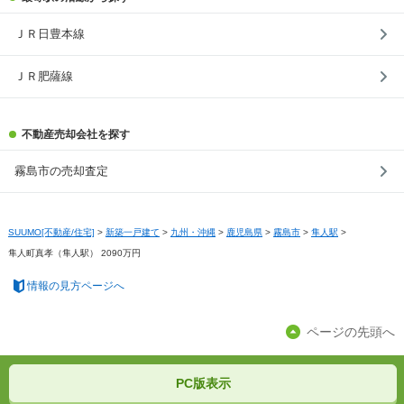
ＪＲ日豊本線
ＪＲ肥薩線
不動産売却会社を探す
霧島市の売却査定
SUUMO[不動産/住宅]
>
新築一戸建て
>
九州・沖縄
>
鹿児島県
>
霧島市
>
隼人駅
>
隼人町真孝（隼人駅） 2090万円
情報の見方ページへ
ページの先頭へ
PC版表示