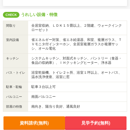
うれしい設備・特徴
CHECK
全居室収納、ＬＤＫ１５畳以上、２階建、ウォークインク
間取り
ローゼット
省エネルギー対策、省エネ給湯器、和室、複層ガラス、Ｔ
室内設備
Ｖモニタ付インターホン、全居室複層ガラスか複層サッ
シ、オール電化
システムキッチン、対面式キッチン、パントリー（食器・
キッチン
食品の収納庫）、ＩＨクッキングヒーター、浄水器
浴室乾燥機、トイレ２ヶ所、浴室１坪以上、オートバス、
バス・トイレ
温水洗浄便座、浴室に窓
駐車３台以上可
駐車・駐輪
南面バルコニー
バルコニー
南向き、陽当り良好、通風良好
部屋の特徴
資料請求(無料)
見学予約(無料)