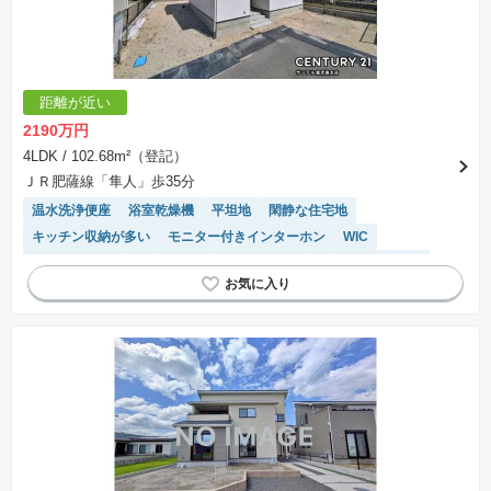
交渉期間が設定され、その期間内で希望を満たすプランが実現できたかどうかにより結論を出
します。なお、この期間は概ね3ヶ月程度とされています。納得のいくプランが出来ず、建築請
負契約が成立しない場合、土地売買契約は白紙に戻り、土地契約にかかった代金（土地代金、
手付金など）は名目のいかんに関わらず、全て返却されます。
※課税対象物件の「価格」や「費用等」は消費税込みの「総額表示」で統一しています。
※「本体価格」とは、課税対象物件においては「消費税を除いた建物価格」と「土地価格」の
距離が近い
合計額を指します。
※課税対象物件は消費税込みの総額表示のため、不動産広告の販売価格には本体価格の金額は
2190万円
表示されておりません。
※取引にかかる費用：物件の契約手続き、決済、引き渡し時にかかる費用を表示しています。
4LDK
/ 102.68m²（登記）
不動産会社によって表記有無が異なるため、ご自身で十分な確認をしていただくようにお願い
ＪＲ肥薩線「隼人」歩35分
いたします。
※掲載の省エネ性能ラベル内の物件・住棟・号室名称については最新のものに変更されている
温水洗浄便座
浴室乾燥機
平坦地
閑静な住宅地
場合があります。
キッチン収納が多い
モニター付きインターホン
WIC
トイレ2個以上
窓付き浴室
対面キッチン
システムキッチン
陽当り良好
オール電化
IHクッキングヒーター