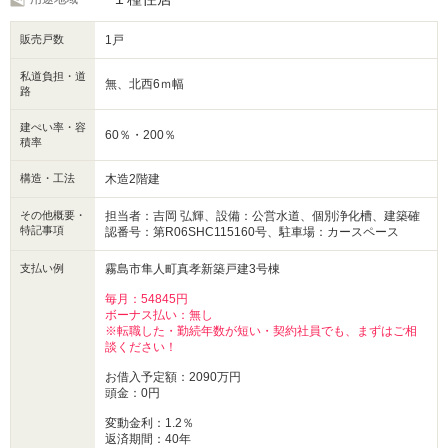
■保証・サポート
販売戸数
1戸
・保証は最長35年（躯体や雨漏りなど）
■お問合せは下記まで
私道負担・道
無、北西6ｍ幅
・099-248-7777（センチュリー21サンテル鹿児島支店）
路
建ぺい率・容
60％・200％
積率
構造・工法
木造2階建
その他概要・
担当者：吉岡 弘輝、設備：公営水道、個別浄化槽、建築確
特記事項
認番号：第R06SHC115160号、駐車場：カースペース
支払い例
霧島市隼人町真孝新築戸建3号棟
毎月：54845円
ボーナス払い：無し
※転職した・勤続年数が短い・契約社員でも、まずはご相
談ください！
お借入予定額：2090万円
頭金：0円
変動金利：1.2％
返済期間：40年