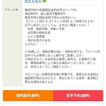
続きを見る
フラット35
最長35年の長期固定金利住宅ローンです。
保証料0円、繰上返済手数料0円
最長35年の固定金利で安心の住宅ローン
【フラット35】や【フラット35S】をご利用できます♪
以下に該当したとしても、まずはご相談ください！
・年収、勤続年数、年齢に不安
・自営業や契約社員
・ひとり親家庭
・他のお借入がある
などなど・・・！
※ 転職した・勤続年数が短い・契約社員でも、フラット35
以外でもお客様に合った銀行をご提案します！
※表記されている金利等の適用ご条件は、お客様のご状
況、審査結果等により異なる場合がございます。詳しく
は、担当スタッフにご相談ください。
※ローンは一定要件該当者が対象です。適用される金利は
融資実行時のものとなり、表記されている金利・返済額と
異なる場合があります。
資料請求(無料)
見学予約(無料)