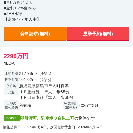
■月6万円台より
■金利1.2%台から
■ZEH水準
【富隈小・隼人中】
資料請求(無料)
見学予約(無料)
2290万円
4LDK
217.98m²（登記）
土地面積
101.02m²（登記）
建物面積
鹿児島県霧島市隼人町真孝
所在地
ＪＲ肥薩線「隼人」歩35分
交通
ＪＲ日豊本線「隼人」歩35分
土地の
完成時期
所有権
2025年3月
権利形態
(築年月)
即引渡可、駐車場３台以上可
の物件です
POINT
情報提供日 : 2026年8月6日、次回更新予定日 : 2026年8月14日