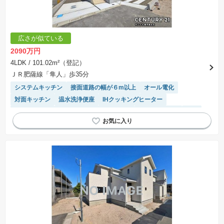
広さが似ている
2090万円
4LDK
/ 101.02m²（登記）
ＪＲ肥薩線「隼人」歩35分
システムキッチン
接面道路の幅が６m以上
オール電化
対面キッチン
温水洗浄便座
IHクッキングヒーター
閑静な住宅地
モニター付きインターホン
トイレ2個以上
WIC
キッチン収納が多い
平坦地
窓付き浴室
陽当り良好
浴室乾燥機