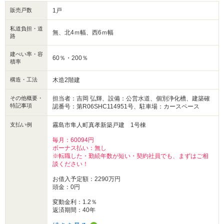
■保証・サポート
販売戸数
1戸
・保証は最長35年（躯体や雨漏りなど）
■お問合せは下記まで
私道負担・道
無、北4ｍ幅、西6ｍ幅
・099-248-7777（センチュリー21サンテル鹿児島支店）
路
建ぺい率・容
60％・200％
積率
構造・工法
木造2階建
その他概要・
担当者：吉岡 弘輝、設備：公営水道、個別浄化槽、建築確
特記事項
認番号：第R06SHC114951号、駐車場：カースペース
支払い例
霧島市隼人町真孝新築戸建 1号棟
毎月：60094円
ボーナス払い：無し
※転職した・勤続年数が短い・契約社員でも、まずはご相
談ください！
お借入予定額：2290万円
頭金：0円
変動金利：1.2％
返済期間：40年