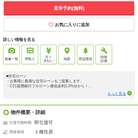
見学予約(無料)
お気に入りに追加
詳しい情報を見る
月々
特徴
画像一覧
間取り
地図
周辺環境
支払い
設備
■住宅ローン
・お客様に最適な住宅ローンをご提案します。
・C21提携銀行フルローン最低金利1.2%台から！
・お借入期間は最大50年！
もっと見る
・おまとめ住宅ローンも対応！
※最低金利が適用できない場合もございます。
■控除
物件概要・詳細
・住宅ローン控除13年対象!
即引渡可
引渡可能時期
■性能
・ZEH水準の省エネ性能
１種住居
用途地域