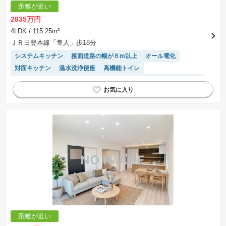
距離が近い
2835万円
4LDK
/ 115.25m²
ＪＲ日豊本線「隼人」歩18分
システムキッチン
接面道路の幅が６m以上
オール電化
対面キッチン
温水洗浄便座
高機能トイレ
IHクッキングヒーター
閑静な住宅地
モニター付きインターホン
トイレ2個以上
SIC
WIC
食洗機
キッチン収納が多い
窓付き浴室
陽当り良好
浴室乾燥機
距離が近い