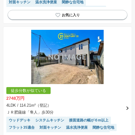
対面キッチン
温水洗浄便座
閑静な住宅地
モニター付きインターホン
トイレ2個以上
窓付き浴室
浴室乾燥機
徒歩分数が似ている
2748万円
4LDK
/ 114.21m²（登記）
ＪＲ肥薩線「隼人」歩30分
ウッドデッキ
システムキッチン
接面道路の幅が６m以上
フラット35適合
対面キッチン
温水洗浄便座
閑静な住宅地
モニター付きインターホン
トイレ2個以上
長期優良住宅