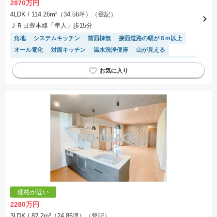
2870万円
4LDK
/ 114.26m²（34.56坪）（登記）
ＪＲ日豊本線「隼人」歩15分
角地
システムキッチン
前面棟無
接面道路の幅が６m以上
オール電化
対面キッチン
温水洗浄便座
山が見える
IHクッキングヒーター
閑静な住宅地
モニター付きインターホン
トイレ2個以上
SIC
WIC
食洗機
キッチン収納が多い
平坦地
窓付き浴室
陽当り良好
浴室乾燥機
価格が近い
2280万円
3LDK
/ 82.2m²（24.86坪）（登記）