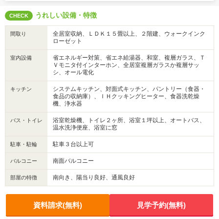
うれしい設備・特徴
CHECK
全居室収納、ＬＤＫ１５畳以上、２階建、ウォークインク
間取り
ローゼット
省エネルギー対策、省エネ給湯器、和室、複層ガラス、Ｔ
室内設備
Ｖモニタ付インターホン、全居室複層ガラスか複層サッ
シ、オール電化
システムキッチン、対面式キッチン、パントリー（食器・
キッチン
食品の収納庫）、ＩＨクッキングヒーター、食器洗乾燥
機、浄水器
浴室乾燥機、トイレ２ヶ所、浴室１坪以上、オートバス、
バス・トイレ
温水洗浄便座、浴室に窓
駐車３台以上可
駐車・駐輪
南面バルコニー
バルコニー
南向き、陽当り良好、通風良好
部屋の特徴
資料請求(無料)
見学予約(無料)