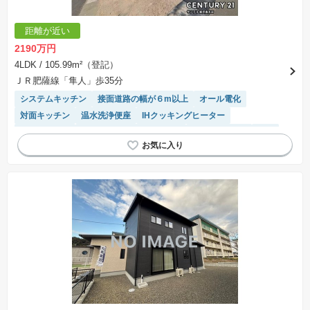
距離が近い
2190万円
4LDK
/ 105.99m²（登記）
ＪＲ肥薩線「隼人」歩35分
システムキッチン
接面道路の幅が６m以上
オール電化
対面キッチン
温水洗浄便座
IHクッキングヒーター
閑静な住宅地
モニター付きインターホン
トイレ2個以上
WIC
キッチン収納が多い
平坦地
窓付き浴室
陽当り良好
浴室乾燥機