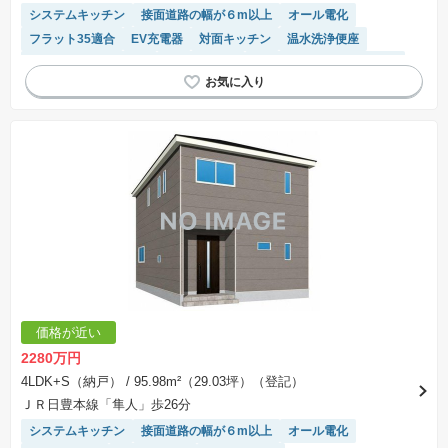
システムキッチン
接面道路の幅が６m以上
オール電化
フラット35適合
EV充電器
対面キッチン
温水洗浄便座
IHクッキングヒーター
閑静な住宅地
モニター付きインターホン
トイレ2個以上
窓付き浴室
陽当り良好
浴室乾燥機
価格が近い
2280万円
4LDK+S（納戸）
/ 95.98m²（29.03坪）（登記）
ＪＲ日豊本線「隼人」歩26分
システムキッチン
接面道路の幅が６m以上
オール電化