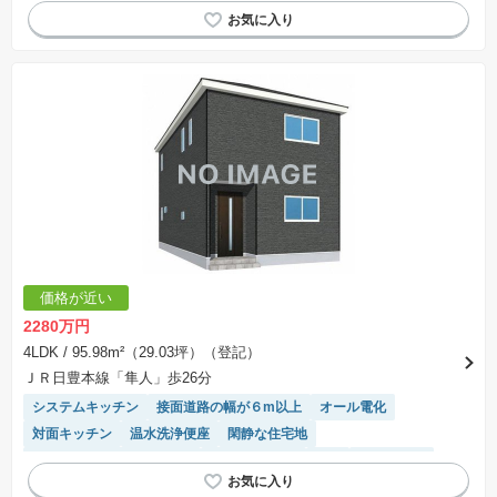
食洗機
窓付き浴室
陽当り良好
浴室乾燥機
価格が近い
2280万円
4LDK
/ 95.98m²（29.03坪）（登記）
ＪＲ日豊本線「隼人」歩26分
システムキッチン
接面道路の幅が６m以上
オール電化
対面キッチン
温水洗浄便座
閑静な住宅地
モニター付きインターホン
トイレ2個以上
WIC
窓付き浴室
浴室乾燥機