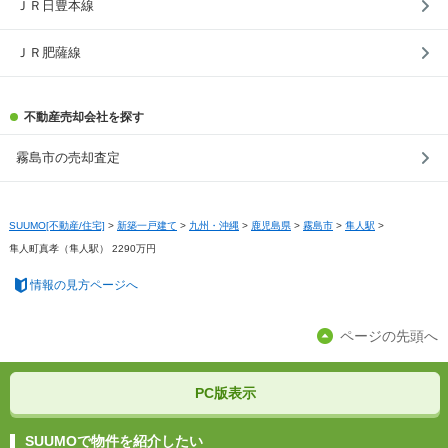
ＪＲ日豊本線
ＪＲ肥薩線
不動産売却会社を探す
霧島市の売却査定
SUUMO[不動産/住宅]
>
新築一戸建て
>
九州・沖縄
>
鹿児島県
>
霧島市
>
隼人駅
>
隼人町真孝（隼人駅） 2290万円
情報の見方ページへ
ページの先頭へ
PC版表示
SUUMOで物件を紹介したい