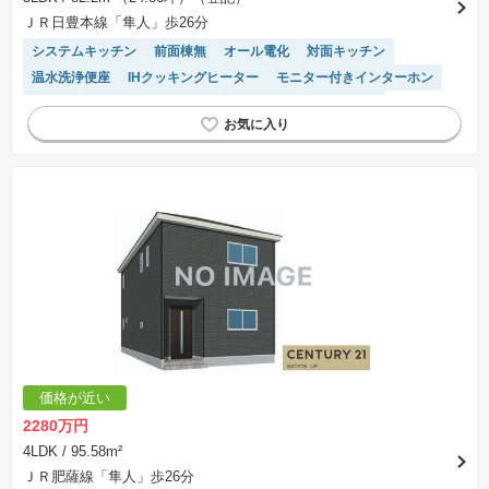
ＪＲ日豊本線「隼人」歩26分
システムキッチン
前面棟無
オール電化
対面キッチン
温水洗浄便座
IHクッキングヒーター
モニター付きインターホン
食洗機
平坦地
窓付き浴室
陽当り良好
浴室乾燥機
価格が近い
2280万円
4LDK
/ 95.58m²
ＪＲ肥薩線「隼人」歩26分