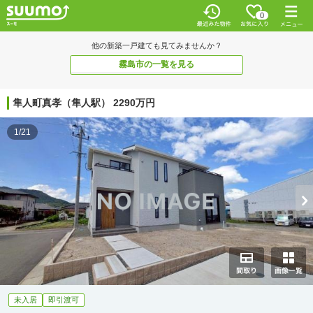
0
他の新築一戸建ても見てみませんか？
霧島市の一覧を見る
隼人町真孝（隼人駅） 2290万円
1/21
未入居
即引渡可