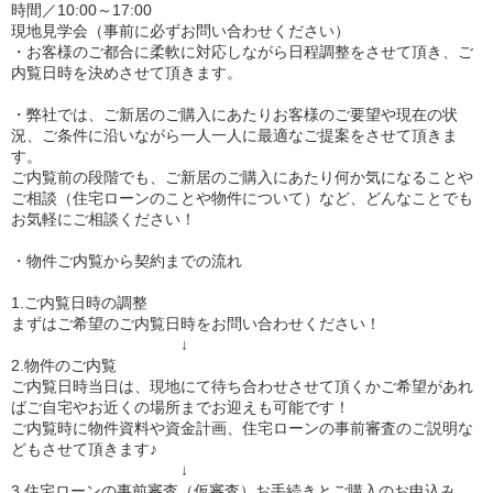
時間／10:00～17:00
現地見学会（事前に必ずお問い合わせください）
・お客様のご都合に柔軟に対応しながら日程調整をさせて頂き、ご
内覧日時を決めさせて頂きます。
・弊社では、ご新居のご購入にあたりお客様のご要望や現在の状
況、ご条件に沿いながら一人一人に最適なご提案をさせて頂きま
す。
ご内覧前の段階でも、ご新居のご購入にあたり何か気になることや
ご相談（住宅ローンのことや物件について）など、どんなことでも
お気軽にご相談ください！
・物件ご内覧から契約までの流れ
1.ご内覧日時の調整
まずはご希望のご内覧日時をお問い合わせください！
↓
2.物件のご内覧
ご内覧日時当日は、現地にて待ち合わせさせて頂くかご希望があれ
ばご自宅やお近くの場所までお迎えも可能です！
ご内覧時に物件資料や資金計画、住宅ローンの事前審査のご説明な
どもさせて頂きます♪
↓
3.住宅ローンの事前審査（仮審査）お手続きとご購入のお申込み