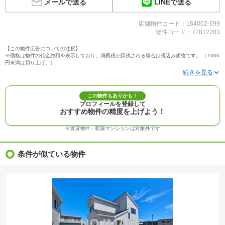
LINEで送る
メールで送る
店舗物件コード：164002-699
物件コード：77812283
【この物件広告についての注釈】
※価格は物件の代金総額を表示しており、消費税が課税される場合は税込み価格です。 （1000
円未満は切り上げ。）
※写真に写っている、またはパース（絵）や間取り図に描かれている家具や車などは、特にコ
メントがない場合、販売価格に含まれません。
※敷地権利が定期借地権のものは価格に権利金を含みます。
※建築条件付き土地価格には、建物価格は含まれません。
この物件もありかも！
※物件情報は、原則として情報提供日の２日前に最終確認した情報です。
プロフィールを登録して
※完成予想図はいずれも外構、植栽、外観等実際のものとは多少異なることがあります。
おすすめ物件の精度を上げよう！
※モデルルーム・モデルハウス・展示場・ショールームの画像の場合、今回販売の物件と異な
る場合があります。
※ＣＧ合成の画像の場合、実際とは多少異なる場合があります。
※賃貸物件・新築マンションは対象外です
※物件特徴：販売戸数が複数の物件は、全ての住戸に該当しない項目もあります。
※完成後１年以上を経過した未入居物件が掲載される場合があります。ご了承ください。
※新着：物件情報が「SUUMO」に掲載された日から１週間表示されます。
条件が似ている物件
※価格更新：物件価格が変更された日から１週間表示されます。
※販売予定物件はすべて、販売開始するまで契約または予約の申込みはできません。
※購入の前には物件内容や契約条件についてご自身で十分な確認をしていただくようにお願い
いたします。
※建築条件土地の情報内に掲載されている、建物プラン例は、土地購入者の設計プランの参考
の一例であって、プランの採用可否は任意です。
※土地（建築条件なし）で「建物プラン例」が表記してある時、そのプラン例は特定の建築請
負会社によるもので、当該建築請負会社以外で建てた場合、同様のものが同価格で建てられる
とは限りません。また建築請負会社を特定するものではありません。
※建築条件付き土地とは、その土地に建築する建物の建築請負契約が、一定期間内に成立する
ことを条件として売買される土地のことをいいます。建築請負契約成立に向けて設計プランを