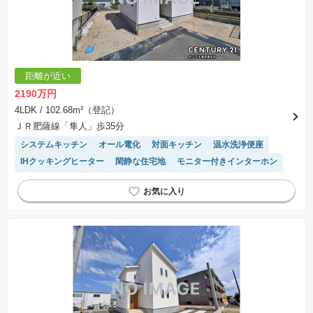
協議するため、土地購入者が自己の希望する建物の設計協議をするために必要な相当の期間の
交渉期間が設定され、その期間内で希望を満たすプランが実現できたかどうかにより結論を出
します。なお、この期間は概ね3ヶ月程度とされています。納得のいくプランが出来ず、建築請
負契約が成立しない場合、土地売買契約は白紙に戻り、土地契約にかかった代金（土地代金、
手付金など）は名目のいかんに関わらず、全て返却されます。
※課税対象物件の「価格」や「費用等」は消費税込みの「総額表示」で統一しています。
※「本体価格」とは、課税対象物件においては「消費税を除いた建物価格」と「土地価格」の
距離が近い
合計額を指します。
※課税対象物件は消費税込みの総額表示のため、不動産広告の販売価格には本体価格の金額は
2190万円
表示されておりません。
※取引にかかる費用：物件の契約手続き、決済、引き渡し時にかかる費用を表示しています。
4LDK
/ 102.68m²（登記）
不動産会社によって表記有無が異なるため、ご自身で十分な確認をしていただくようにお願い
ＪＲ肥薩線「隼人」歩35分
いたします。
※掲載の省エネ性能ラベル内の物件・住棟・号室名称については最新のものに変更されている
システムキッチン
オール電化
対面キッチン
温水洗浄便座
場合があります。
IHクッキングヒーター
閑静な住宅地
モニター付きインターホン
トイレ2個以上
WIC
キッチン収納が多い
平坦地
窓付き浴室
陽当り良好
浴室乾燥機