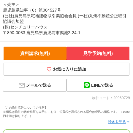
＜売主＞
鹿児島県知事（6）第004527号
(公社)鹿児島県宅地建物取引業協会会員 (一社)九州不動産公正取引
協議会加盟
(株)センチュリーハウス
〒890-0063 鹿児島県鹿児島市鴨池2-24-1
資料請求(無料)
見学予約(無料)
お気に入りに追加
LINEで送る
メールで送る
物件コード：20969729
【この物件広告についての注釈】
※価格は物件の代金総額を表示しており、消費税が課税される場合は税込み価格です。 （1000
円未満は切り上げ。）
※写真に写っている、またはパース（絵）や間取り図に描かれている家具や車などは、特にコ
メントがない場合、販売価格に含まれません。
※敷地権利が定期借地権のものは価格に権利金を含みます。
※建築条件付き土地価格には、建物価格は含まれません。