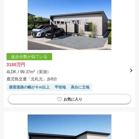
徒歩分数が似ている
3180万円
4LDK
/ 99.37m²（実測）
鹿児島交通「北札元」歩8分
接面道路の幅が６m以上
平坦地
高台に立地