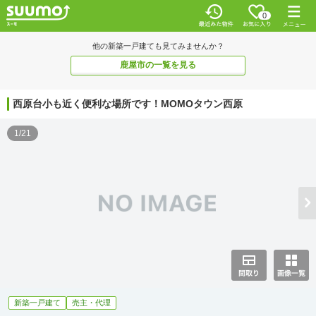
0
他の新築一戸建ても見てみませんか？
鹿屋市の一覧を見る
西原台小も近く便利な場所です！MOMOタウン西原
1/21
新築一戸建て
売主・代理