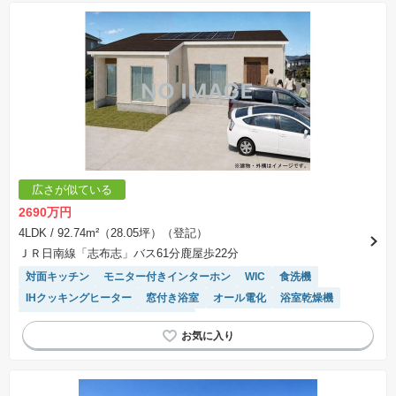
広さが似ている
2690万円
4LDK
/ 92.74m²（28.05坪）（登記）
ＪＲ日南線「志布志」バス61分鹿屋歩22分
対面キッチン
モニター付きインターホン
WIC
食洗機
IHクッキングヒーター
窓付き浴室
オール電化
浴室乾燥機
温水洗浄便座
システムキッチン