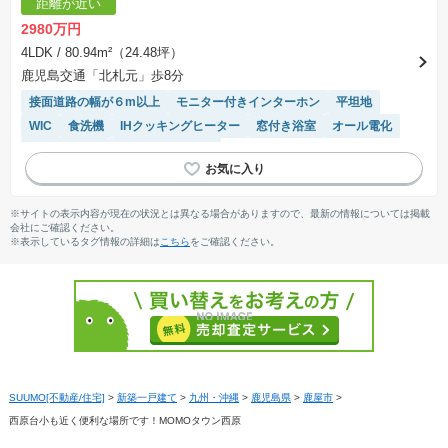
距離が近い
2980万円
4LDK
/ 80.94m²（24.48坪）
鹿児島交通「北札元」歩8分
接面道路の幅が６m以上
モニター付きインターホン
平坦地
WIC
食洗機
IHクッキングヒーター
窓付き浴室
オール電化
温水洗浄便座
システムキッチン
※サイトの表示内容が現在の状況とは異なる場合がありますので、最新の情報については掲載
会社にご確認ください。
※表示しているタグ情報の詳細は
こちら
をご確認ください。
SUUMO[不動産/住宅]
>
新築一戸建て
>
九州・沖縄
>
鹿児島県
>
鹿屋市
>
西原台小も近く便利な場所です！MOMOタウン西原