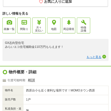
お気に入りに追加
詳しい情報を見る
月々
特徴
画像一覧
間取り
地図
周辺環境
支払い
設備
GX志向型住宅
みらいエコ住宅補助金110万円もらえます！
勾配天井が生み出す開放感と、平屋ならではの暮らしやすさを体感。
もっと見る
太陽光発電搭載のGX志向型住宅で、これからの住まいの魅力をご覧いただ
けます。
物件概要・詳細
相談
引渡可能時期
物件名
西原台小も近く便利な場所です！MOMOタウン西原
販売戸数
1戸
私道負担・道
無