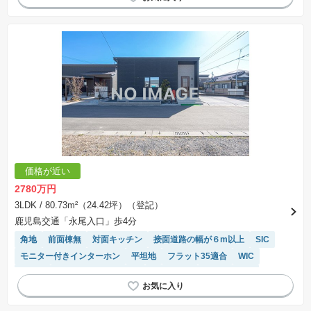
オール電化
閑静な住宅地
浴室乾燥機
陽当り良好
温水洗浄便座
システムキッチン
価格が近い
2780万円
3LDK
/ 80.73m²（24.42坪）（登記）
鹿児島交通「永尾入口」歩4分
角地
前面棟無
対面キッチン
接面道路の幅が６m以上
SIC
モニター付きインターホン
平坦地
フラット35適合
WIC
食洗機
IHクッキングヒーター
オール電化
閑静な住宅地
浴室乾燥機
陽当り良好
温水洗浄便座
システムキッチン