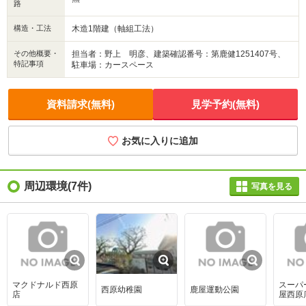
路
構造・工法
木造1階建（軸組工法）
その他概要・
担当者：野上 明彦、建築確認番号：第鹿健1251407号、
特記事項
駐車場：カースペース
資料請求(無料)
見学予約(無料)
お気に入りに追加
周辺環境
(7件)
写真を見る
マクドナルド西原
スーパ
西原幼稚園
鹿屋運動公園
店
屋西原