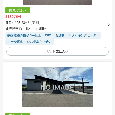
距離が近い
3180万円
4LDK
/ 95.23m²（実測）
鹿児島交通「北札元」歩8分
接面道路の幅が６m以上
WIC
食洗機
IHクッキングヒーター
オール電化
システムキッチン