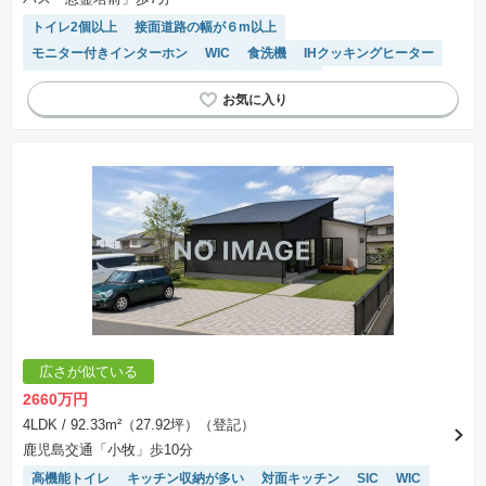
※掲載の省エネ性能ラベル内の物件・住棟・号室名称については最新のものに変更されている
トイレ2個以上
接面道路の幅が６m以上
場合があります。
モニター付きインターホン
WIC
食洗機
IHクッキングヒーター
浴室乾燥機
温水洗浄便座
システムキッチン
広さが似ている
2660万円
4LDK
/ 92.33m²（27.92坪）（登記）
鹿児島交通「小牧」歩10分
高機能トイレ
キッチン収納が多い
対面キッチン
SIC
WIC