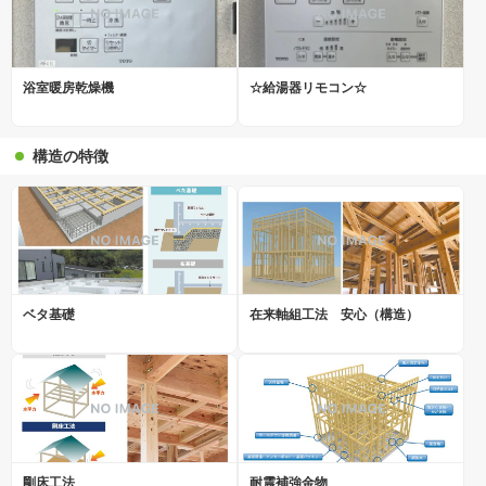
浴室暖房乾燥機
☆給湯器リモコン☆
構造の特徴
ベタ基礎
在来軸組工法 安心（構造）
剛床工法
耐震補強金物