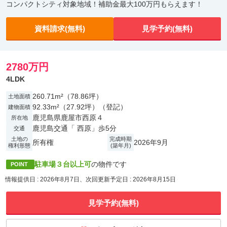
コンパクトシティ対象地域！補助金最大100万円もらえます！
資料請求(無料)
見学予約(無料)
2780万円
4LDK
260.71m²（78.86坪）
土地面積
92.33m²（27.92坪）（登記）
建物面積
鹿児島県鹿屋市西原４
所在地
鹿児島交通「 西原」歩5分
交通
土地の
完成時期
所有権
2026年9月
権利形態
(築年月)
駐車場３台以上可
の物件です
POINT
情報提供日 : 2026年8月7日、次回更新予定日 : 2026年8月15日
見学予約(無料)