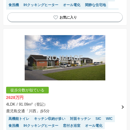
食洗機
IHクッキングヒーター
オール電化
閑静な住宅地
アイランドキッチン
浴室乾燥機
陽当り良好
システムキッチン
徒歩分数が似ている
2628万円
4LDK
/ 91.09m²（登記）
鹿児島交通「川西」歩5分
高機能トイレ
キッチン収納が多い
対面キッチン
SIC
WIC
食洗機
IHクッキングヒーター
窓付き浴室
オール電化