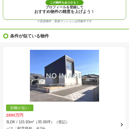
この物件もありかも！
※物件情報は、原則として情報提供日の２日前に最終確認した情報です。
プロフィールを登録して
※完成予想図はいずれも外構、植栽、外観等実際のものとは多少異なることがあります。
おすすめ物件の精度を上げよう！
※モデルルーム・モデルハウス・展示場・ショールームの画像の場合、今回販売の物件と異な
る場合があります。
※ＣＧ合成の画像の場合、実際とは多少異なる場合があります。
※賃貸物件・新築マンションは対象外です
※物件特徴：販売戸数が複数の物件は、全ての住戸に該当しない項目もあります。
※完成後１年以上を経過した未入居物件が掲載される場合があります。ご了承ください。
※新着：物件情報が「SUUMO」に掲載された日から１週間表示されます。
条件が似ている物件
※価格更新：物件価格が変更された日から１週間表示されます。
※販売予定物件はすべて、販売開始するまで契約または予約の申込みはできません。
※購入の前には物件内容や契約条件についてご自身で十分な確認をしていただくようにお願い
いたします。
※建築条件土地の情報内に掲載されている、建物プラン例は、土地購入者の設計プランの参考
の一例であって、プランの採用可否は任意です。
※土地（建築条件なし）で「建物プラン例」が表記してある時、そのプラン例は特定の建築請
負会社によるもので、当該建築請負会社以外で建てた場合、同様のものが同価格で建てられる
とは限りません。また建築請負会社を特定するものではありません。
※建築条件付き土地とは、その土地に建築する建物の建築請負契約が、一定期間内に成立する
ことを条件として売買される土地のことをいいます。建築請負契約成立に向けて設計プランを
協議するため、土地購入者が自己の希望する建物の設計協議をするために必要な相当の期間の
交渉期間が設定され、その期間内で希望を満たすプランが実現できたかどうかにより結論を出
します。なお、この期間は概ね3ヶ月程度とされています。納得のいくプランが出来ず、建築請
負契約が成立しない場合、土地売買契約は白紙に戻り、土地契約にかかった代金（土地代金、
手付金など）は名目のいかんに関わらず、全て返却されます。
※課税対象物件の「価格」や「費用等」は消費税込みの「総額表示」で統一しています。
※「本体価格」とは、課税対象物件においては「消費税を除いた建物価格」と「土地価格」の
距離が近い
合計額を指します。
※課税対象物件は消費税込みの総額表示のため、不動産広告の販売価格には本体価格の金額は
2890万円
表示されておりません。
※取引にかかる費用：物件の契約手続き、決済、引き渡し時にかかる費用を表示しています。
3LDK
/ 115.93m²（35.06坪）（登記）
不動産会社によって表記有無が異なるため、ご自身で十分な確認をしていただくようにお願い
バス「慰霊塔前」歩7分
いたします。