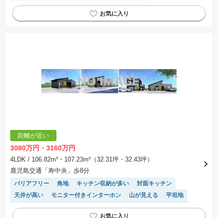
アイランドキッチン
浴室乾燥機
温水洗浄便座
システムキッチン
距離が近い
3080万円・3160万円
4LDK
/ 106.82m²・107.23m²（32.31坪・32.43坪）
鹿児島交通「寿中央」歩8分
バリアフリー
角地
キッチン収納が多い
対面キッチン
天井が高い
モニター付きインターホン
山が見える
平坦地
フラット35適合
食洗機
IHクッキングヒーター
窓付き浴室