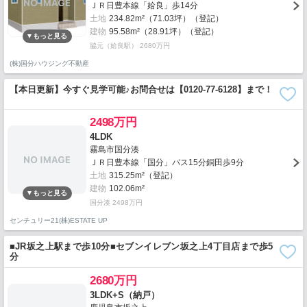
ＪＲ日豊本線「姶良」歩14分
土地
234.82m²（71.03坪）（登記）
建物
95.58m²（28.91坪）（登記）
脇元（姶良駅） 2680万円
(株)国分ハウジング不動産
【本日更新】今すぐ見学可能♪お問合せは【0120-77-6128】まで！
2498万円
4LDK
霧島市国分湊
ＪＲ日豊本線「国分」バス15分銅田歩9分
土地
315.25m²（登記）
建物
102.06m²
国分湊 2498万円
センチュリー21(株)ESTATE UP
■JR坂之上駅まで歩10分■セブンイレブン坂之上4丁目店まで歩5
分
2680万円
3LDK+S（納戸）