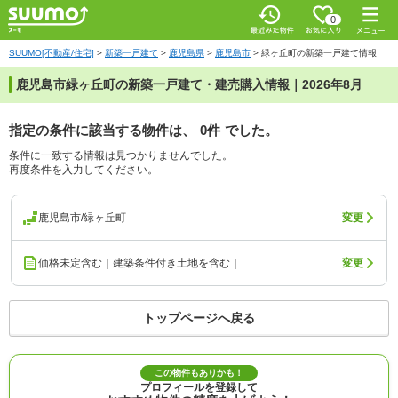
0
SUUMO[不動産/住宅]
>
新築一戸建て
>
鹿児島県
>
鹿児島市
>
緑ヶ丘町の新築一戸建て情報
鹿児島市緑ヶ丘町の新築一戸建て・建売購入情報｜2026年8月
指定の条件に該当する物件は、
0件
でした。
条件に一致する情報は見つかりませんでした。
再度条件を入力してください。
鹿児島市/緑ヶ丘町
変更
価格未定含む｜建築条件付き土地を含む｜
変更
トップページへ戻る
この物件もありかも！
プロフィールを登録して