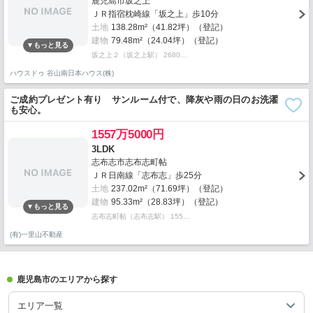
鹿児島市坂之上
ＪＲ指宿枕崎線「坂之上」歩10分
土地
138.28m²（41.82坪）（登記）
建物
79.48m²（24.04坪）（登記）
坂之上２（坂之上駅） 2680…
ハウスドゥ 谷山南日本ハウス(株)
ご成約プレゼント有り サンルーム付で、降灰や雨の日のお洗濯
も安心。
1557万5000円
3LDK
志布志市志布志町帖
ＪＲ日南線「志布志」歩25分
土地
237.02m²（71.69坪）（登記）
建物
95.33m²（28.83坪）（登記）
志布志町帖（志布志駅） 155…
(有)一里山不動産
鹿児島市のエリアから探す
エリア一覧