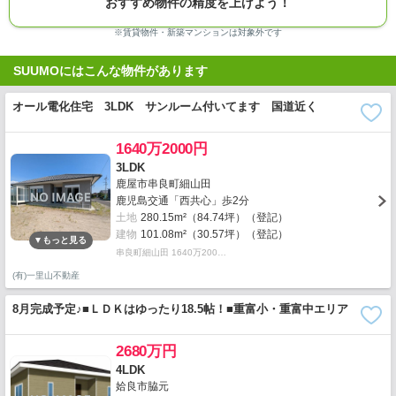
おすすめ物件の精度を上げよう！
※賃貸物件・新築マンションは対象外です
SUUMOにはこんな物件があります
オール電化住宅 3LDK サンルーム付いてます 国道近く
1640万2000円
3LDK
鹿屋市串良町細山田
鹿児島交通「西共心」歩2分
土地
280.15m²（84.74坪）（登記）
建物
101.08m²（30.57坪）（登記）
串良町細山田 1640万200…
(有)一里山不動産
8月完成予定♪■ＬＤＫはゆったり18.5帖！■重富小・重富中エリア
2680万円
4LDK
姶良市脇元