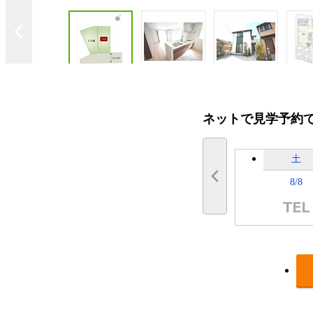
ネットで見学予約
土
8/8
※区画図