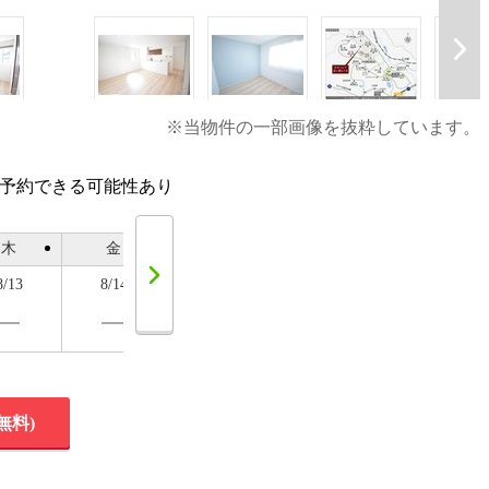
※当物件の一部画像を抜粋しています。
話予約できる可能性あり
木
金
土
日
月
8/13
8/14
8/15
8/16
8/17
無料)