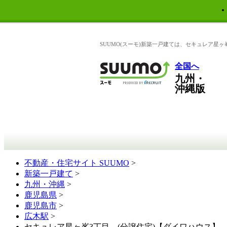
SUUMO(スーモ)新築一戸建ては、セキュレア星
全国へ
九州・
沖縄版
不動産・住宅サイト SUUMO
>
新築一戸建て
>
九州・沖縄
>
鹿児島県
>
鹿児島市
>
広木駅
>
セキュレア星ヶ峯3丁目 (分譲住宅)【ダイワハウス】