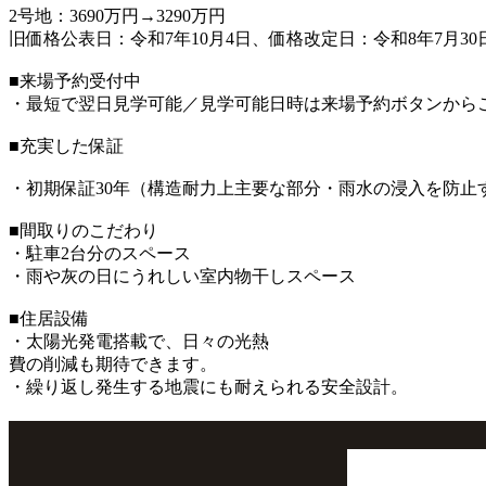
2号地：3690万円→3290万円
旧価格公表日：令和7年10月4日、価格改定日：令和8年7月30
■来場予約受付中
・最短で翌日見学可能／見学可能日時は来場予約ボタンから
■充実した保証
・初期保証30年（構造耐力上主要な部分・雨水の浸入を防止
■間取りのこだわり
・駐車2台分のスペース
・雨や灰の日にうれしい室内物干しスペース
■住居設備
・太陽光発電搭載で、日々の光熱
費の削減も期待できます。
・繰り返し発生する地震にも耐えられる安全設計。