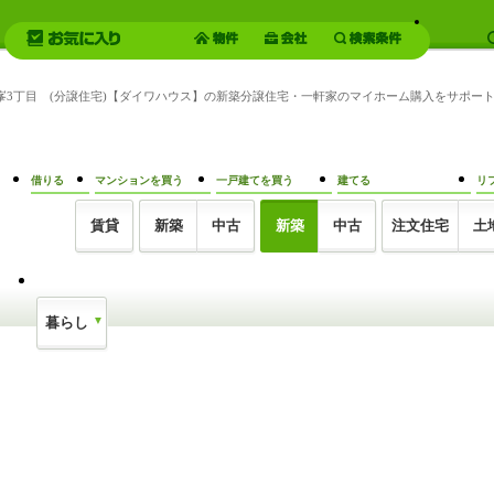
ヶ峯3丁目 (分譲住宅)【ダイワハウス】の新築分譲住宅・一軒家のマイホーム購入をサポー
借りる
マンションを買う
一戸建てを買う
建てる
リ
賃貸
新築
中古
新築
中古
注文住宅
土
暮らし