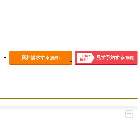
資料請求する
見学予約する
(無料)
(無料)
その場
で確
定！