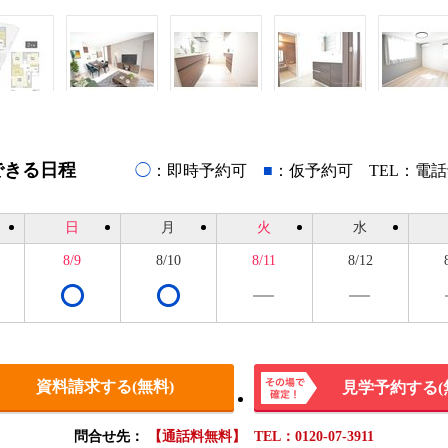
できる日程
◯
：即時予約可
■
：仮予約可 TEL：電
日
月
火
水
8/9
8/10
8/11
8/12
資料請求する(無料)
見学予約する(
その場
問合せ先：
【通話料無料】 TEL：0120-07-3911
で確