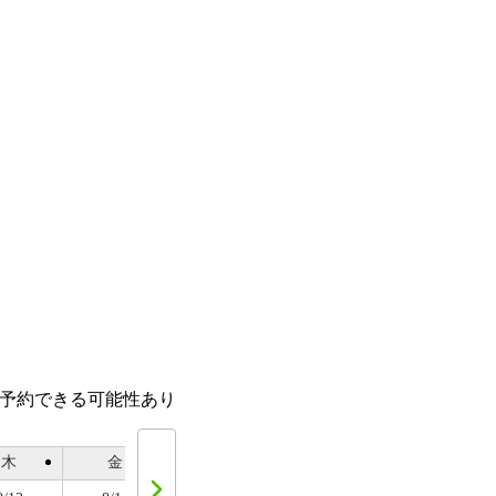
話予約できる可能性あり
木
金
土
日
月