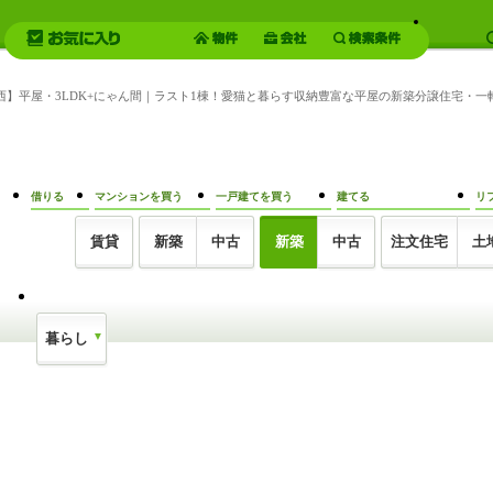
尾西】平屋・3LDK+にゃん間｜ラスト1棟！愛猫と暮らす収納豊富な平屋の新築分譲住宅・
借りる
マンションを買う
一戸建てを買う
建てる
リ
賃貸
新築
中古
新築
中古
注文住宅
土
暮らし