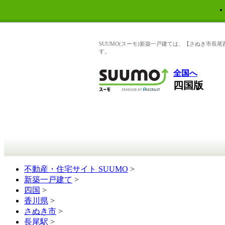
SUUMO(スーモ)新築一戸建ては、【さぬき市長
す。
全国へ
四国版
不動産・住宅サイト SUUMO
>
新築一戸建て
>
四国
>
香川県
>
さぬき市
>
長尾駅
>