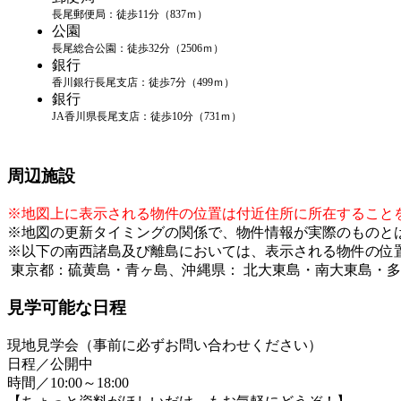
長尾郵便局：徒歩11分（837ｍ）
公園
長尾総合公園：徒歩32分（2506ｍ）
銀行
香川銀行長尾支店：徒歩7分（499ｍ）
銀行
JA香川県長尾支店：徒歩10分（731ｍ）
周辺施設
※地図上に表示される物件の位置は付近住所に所在すること
※地図の更新タイミングの関係で、物件情報が実際のものと
※以下の南西諸島及び離島においては、表示される物件の位
東京都：硫黄島・青ヶ島、沖縄県： 北大東島・南大東島・
見学可能な日程
現地見学会（事前に必ずお問い合わせください）
日程／公開中
時間／10:00～18:00