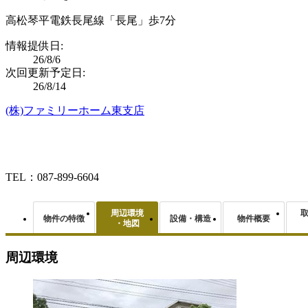
高松琴平電鉄長尾線「長尾」歩7分
情報提供日:
26/8/6
次回更新予定日:
26/8/14
(株)ファミリーホーム東支店
TEL：087-899-6604
周辺環境
物件の特徴
設備・構造
物件概要
・地図
周辺環境