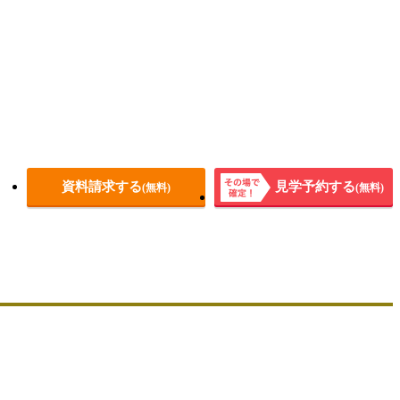
資料請求する
見学予約する
(無料)
(無料)
その場
で確
定！