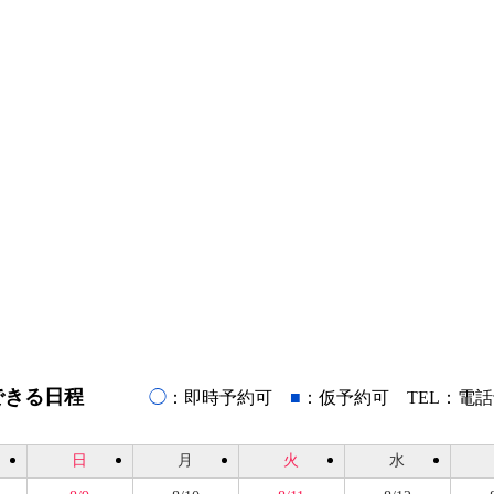
できる日程
◯
：即時予約可
■
：仮予約可 TEL：電
日
月
火
水