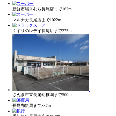
新鮮市場きむら長尾店まで162m
マルナカ長尾店まで1022m
くすりのレデイ長尾店まで275m
さぬき市立長尾幼稚園まで500m
長尾郵便局まで837m