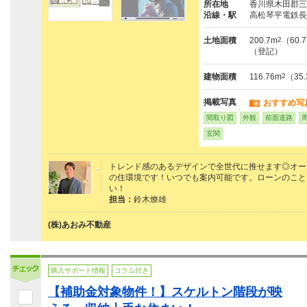
所在地
香川県木田郡三
沿線・駅
高松琴平電鉄長
土地面積
200.7m
2
（60.
（登記）
建物面積
116.76m
2
（35
掲載写真
おすすめ写
間取り図
外観
前面道路
玄関
トレンド感のあるデザインで全世代に推せます◎オー
の住環境です！いつでも案内可能です。ローンのこと
い！
担当：
鈴木燎雄
(株)あおみ不動産
購入サポート情報
コラム付き
【補助金対象物件！】スケルトン階段が映