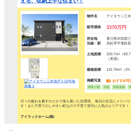
える、収納上手な住まい！
物件名
アイタウン三木
販売価格
3370万円
所在地
香川県木田郡三
沿線・駅
高松琴平電鉄長
土地面積
200.7m
2
（60.
（実測）
建物面積
116.76m
2
（35
掲載写真
おすすめ写
間取り図
外観
前面道路
日々の疲れを癒すのどかで落ち着いた住環境。 毎日の生活にメリハ
す！また子育てのしやすい町なので子育て世代に人気のエリアです！
アイラックホーム(株)