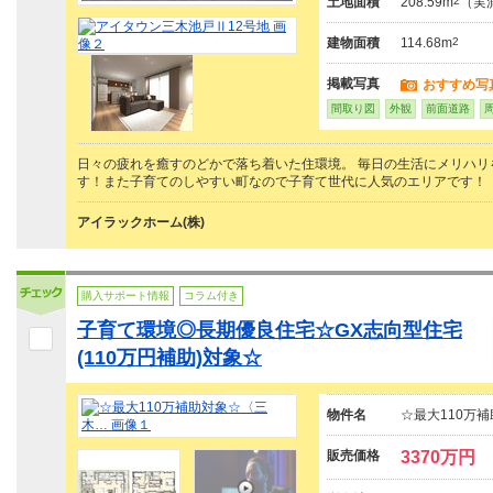
土地面積
208.59m
2
（実
建物面積
114.68m
2
掲載写真
おすすめ写
間取り図
外観
前面道路
日々の疲れを癒すのどかで落ち着いた住環境。 毎日の生活にメリハ
す！また子育てのしやすい町なので子育て世代に人気のエリアです！
アイラックホーム(株)
購入サポート情報
コラム付き
子育て環境◎長期優良住宅☆GX志向型住宅
(110万円補助)対象☆
物件名
☆最大110万
販売価格
3370万円