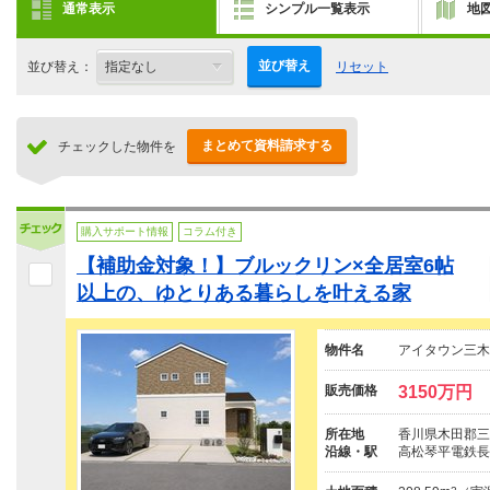
通常表示
シンプル一覧表示
地
並び替え
並び替え：
リセット
まとめて資料請求する
チェックした物件を
購入サポート情報
コラム付き
【補助金対象！】ブルックリン×全居室6帖
以上の、ゆとりある暮らしを叶える家
物件名
アイタウン三木
販売価格
3150万円
所在地
香川県木田郡三
沿線・駅
高松琴平電鉄長