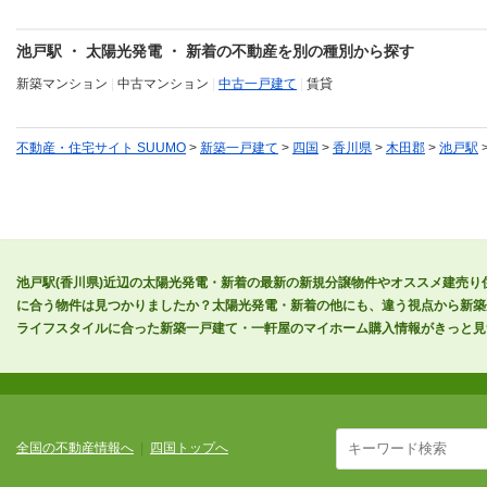
池戸駅 ・ 太陽光発電 ・ 新着の不動産を別の種別から探す
新築マンション
|
中古マンション
|
中古一戸建て
|
賃貸
不動産・住宅サイト SUUMO
>
新築一戸建て
>
四国
>
香川県
>
木田郡
>
池戸駅
池戸駅(香川県)近辺の太陽光発電・新着の最新の新規分譲物件やオススメ建売
に合う物件は見つかりましたか？太陽光発電・新着の他にも、違う視点から新築
ライフスタイルに合った新築一戸建て・一軒屋のマイホーム購入情報がきっと見
全国の不動産情報へ
|
四国トップへ