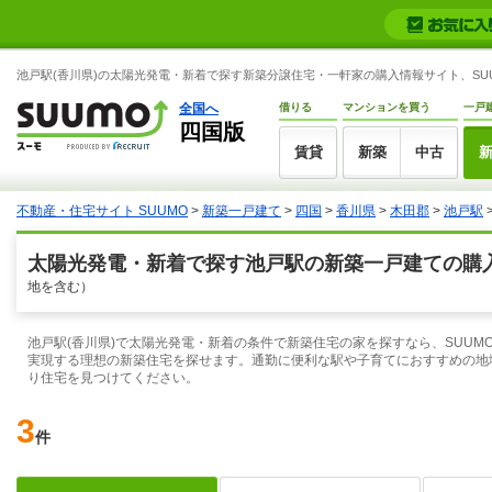
池戸駅(香川県)の太陽光発電・新着で探す新築分譲住宅・一軒家の購入情報サイト、SUU
全国へ
借りる
マンションを買う
一戸
四国版
賃貸
新築
中古
不動産・住宅サイト SUUMO
>
新築一戸建て
>
四国
>
香川県
>
木田郡
>
池戸駅
太陽光発電・新着で探す池戸駅の新築一戸建ての購入
地を含む）
池戸駅(香川県)で太陽光発電・新着の条件で新築住宅の家を探すなら、SUUM
実現する理想の新築住宅を探せます。通勤に便利な駅や子育てにおすすめの地
り住宅を見つけてください。
3
件