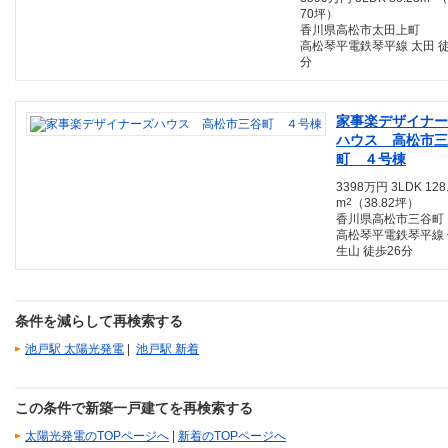
70坪）
香川県高松市太田上町
高松琴平電鉄琴平線 太田 徒
分
家事楽デザイナー
ハウス 高松市三
町 ４号棟
3398万円 3LDK 128
m
2
（38.82坪）
香川県高松市三谷町
高松琴平電鉄琴平線 
生山 徒歩26分
条件を減らして再検索する
池戸駅 太陽光発電
|
池戸駅 新着
この条件で新築一戸建てを再検索する
太陽光発電のTOPページへ
|
新着のTOPページへ