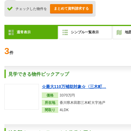
まとめて資料請求する
チェックした物件を
通常表示
シンプル一覧表示
地
3
件
見学できる物件ピックアップ
☆最大110万補助対象☆〈三木町…
価格
3370万円
所在地
香川県木田郡三木町大字池戸
間取り
4LDK