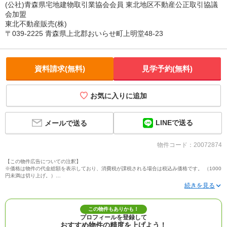
(公社)青森県宅地建物取引業協会会員 東北地区不動産公正取引協議
会加盟
東北不動産販売(株)
〒039-2225 青森県上北郡おいらせ町上明堂48-23
資料請求(無料)
見学予約(無料)
お気に入りに追加
LINEで送る
メールで送る
物件コード：20072874
【この物件広告についての注釈】
※価格は物件の代金総額を表示しており、消費税が課税される場合は税込み価格です。 （1000
円未満は切り上げ。）
※写真に写っている、またはパース（絵）や間取り図に描かれている家具や車などは、特にコ
メントがない場合、販売価格に含まれません。
※敷地権利が定期借地権のものは価格に権利金を含みます。
※建築条件付き土地価格には、建物価格は含まれません。
この物件もありかも！
※物件情報は、原則として情報提供日の２日前に最終確認した情報です。
プロフィールを登録して
※完成予想図はいずれも外構、植栽、外観等実際のものとは多少異なることがあります。
おすすめ物件の精度を上げよう！
※モデルルーム・モデルハウス・展示場・ショールームの画像の場合、今回販売の物件と異な