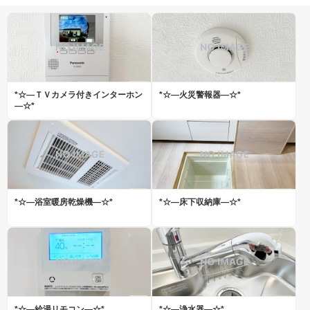
*☆―ＴＶカメラ付きインターホン
*☆―火災警報器―☆*
―☆*
*☆―浴室暖房乾燥機―☆*
*☆―床下収納庫―☆*
*☆―給湯リモコン―☆*
*☆―浄水器―☆*