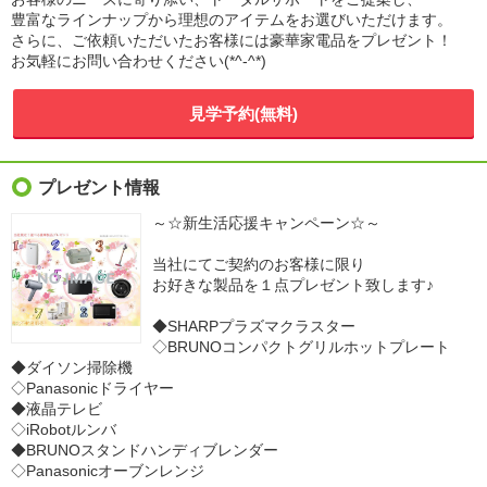
豊富なラインナップから理想のアイテムをお選びいただけます。
さらに、ご依頼いただいたお客様には豪華家電品をプレゼント！
お気軽にお問い合わせください(*^-^*)
見学予約(無料)
プレゼント情報
～☆新生活応援キャンペーン☆～
当社にてご契約のお客様に限り
お好きな製品を１点プレゼント致します♪
◆SHARPプラズマクラスター
◇BRUNOコンパクトグリルホットプレート
◆ダイソン掃除機
◇Panasonicドライヤー
◆液晶テレビ
◇iRobotルンバ
◆BRUNOスタンドハンディブレンダー
◇Panasonicオーブンレンジ