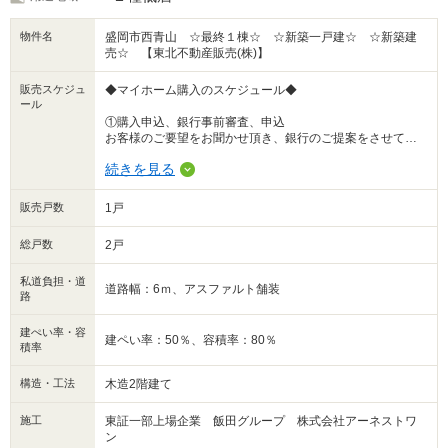
＼おすすめPOINT／
物件名
盛岡市西青山 ☆最終１棟☆ ☆新築一戸建☆ ☆新築建
＜月が丘小・厨川中エリア＞
売☆ 【東北不動産販売(株)】
☆スーパー近くてお買い物便利♪
☆家族との会話も弾む対面式キッチン
☆片付けやすく風も抜ける快適設計
販売スケジュ
◆マイホーム購入のスケジュール◆
☆駐車スペース２台可◎
ール
☆ひかり保育園 徒歩３分
①購入申込、銀行事前審査、申込
☆ジョイス長橋台店 徒歩１３分
お客様のご要望をお聞かせ頂き、銀行のご提案をさせて頂
きます。
続きを見る
②重要事項説明、不動産売買契約
株式会社アーネストワン盛岡営業所様にて契約を行って頂
販売戸数
1戸
きます。
総戸数
2戸
③住宅ローン本申込
決定して頂いた金融機関にて住宅ローンの本申込手続きを
私道負担・道
行って頂きます。
道路幅：6ｍ、アスファルト舗装
路
また、火災保険のお申込みが必要ですので、お見積り依頼
のお手続きをお願い申し上げます。
建ぺい率・容
建ペい率：50％、容積率：80％
④現地立ち合い
積率
アーネストワンご担当者様と共に建物内の傷や汚れ、不具
合箇所がないか確認して頂きます。
構造・工法
木造2階建て
⑤住所移転手続き
施工
東証一部上場企業 飯田グループ 株式会社アーネストワ
銀行のローン本申込の結果が出ましたら、新住所に変更を
ン
して頂きます。