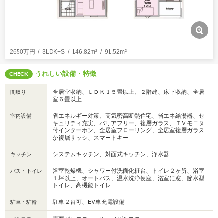
2650万円
3LDK+S
146.82m²
91.52m²
うれしい設備・特徴
CHECK
全居室収納、ＬＤＫ１５畳以上、２階建、床下収納、全居
間取り
室６畳以上
省エネルギー対策、高気密高断熱住宅、省エネ給湯器、セ
室内設備
キュリティ充実、バリアフリー、複層ガラス、ＴＶモニタ
付インターホン、全居室フローリング、全居室複層ガラス
か複層サッシ、スマートキー
システムキッチン、対面式キッチン、浄水器
キッチン
浴室乾燥機、シャワー付洗面化粧台、トイレ２ヶ所、浴室
バス・トイレ
１坪以上、オートバス、温水洗浄便座、浴室に窓、節水型
トイレ、高機能トイレ
駐車２台可、EV車充電設備
駐車・駐輪