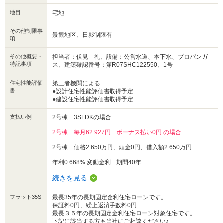
地目
⑥金銭消費貸借契約、残金決済、所有権移転、引渡し
宅地
ローンの本申込を行って頂いた銀行にて、銀行との契約を
行って頂きます。
その他制限事
景観地区、日影制限有
当日より土地と建物の所有権がお客様に移転し、お引渡し
項
となります。
その他概要・
担当者：伏見 礼、設備：公営水道、本下水、プロパンガ
特記事項
ス、建築確認番号：第R07SHC122550、1号
住宅性能評価
第三者機関による
書
●設計住宅性能評価書取得予定
●建設住宅性能評価書取得予定
支払い例
2号棟 3SLDKの場合
2号棟 毎月62.927円 ボーナス払い0円 の場合
2号棟 価格2.650万円、頭金0円、借入額2.650万円
年利0.668% 変動金利 期間40年
続きを見る
フラット35S
最長35年の長期固定金利住宅ローンです。
保証料0円、繰上返済手数料0円
最長３５年の長期固定金利住宅ローン対象住宅です。
下記に該当する方も当社にご相談ください♪