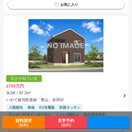
広さが似ている
2750万円
3LDK
/ 97.2m²
いわて銀河鉄道線「青山」歩26分
２面採光
角地
EV充電器
対面キッチン
モニター付きインターホン
トイレ2個以上
温水洗浄便座
資料請求
見学予約
平坦地
閑静な住宅地
窓付き浴室
陽当り良好
浴室乾燥機
(無料)
(無料)
バリアフリー
システムキッチン