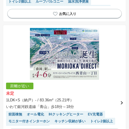
トイレ2個以上
ルーフバルコニー
温水洗浄便座
接面道路の幅が６m以上
平坦地
閑静な住宅地
窓付き浴室
陽当り良好
浴室乾燥機
バリアフリー
システムキッチン
距離が近い
未定
1LDK+S（納戸）-
/ 83.36m²（25.21坪）
いわて銀河鉄道線「青山」歩18分～18分
前面棟無
オール電化
IHクッキングヒーター
EV充電器
モニター付きインターホン
キッチン収納が多い
トイレ2個以上
WIC
システムキッチン