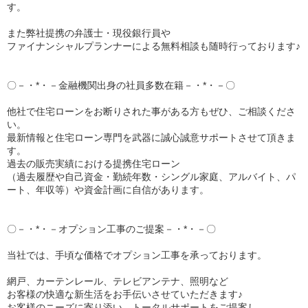
す。
また弊社提携の弁護士・現役銀行員や
ファイナンシャルプランナーによる無料相談も随時行っております♪
〇－・*・－金融機関出身の社員多数在籍－・*・－〇
他社で住宅ローンをお断りされた事がある方もぜひ、ご相談くださ
い。
最新情報と住宅ローン専門を武器に誠心誠意サポートさせて頂きま
す。
過去の販売実績における提携住宅ローン
（過去履歴や自己資金・勤続年数・シングル家庭、アルバイト、パ
ート、年収等）や資金計画に自信があります。
〇－・*・－オプション工事のご提案－・*・－〇
当社では、手頃な価格でオプション工事を承っております。
網戸、カーテンレール、テレビアンテナ、照明など
お客様の快適な新生活をお手伝いさせていただきます♪
お客様のニーズに寄り添い、トータルサポートをご提案し、