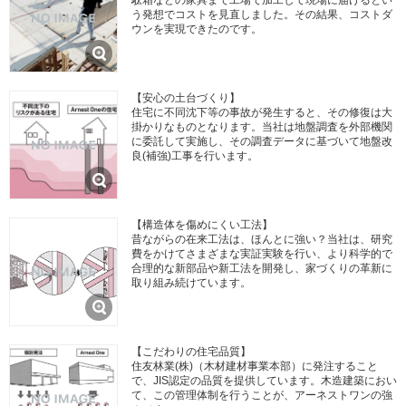
う発想でコストを見直しました。その結果、コストダ
ウンを実現できたのです。
【安心の土台づくり】
住宅に不同沈下等の事故が発生すると、その修復は大
掛かりなものとなります。当社は地盤調査を外部機関
に委託して実施し、その調査データに基づいて地盤改
良(補強)工事を行います。
【構造体を傷めにくい工法】
昔ながらの在来工法は、ほんとに強い？当社は、研究
費をかけてさまざまな実証実験を行い、より科学的で
合理的な新部品や新工法を開発し、家づくりの革新に
取り組み続けています。
【こだわりの住宅品質】
住友林業(株)（木材建材事業本部）に発注すること
で、JIS認定の品質を提供しています。木造建築におい
て、この管理体制を行うことが、アーネストワンの強