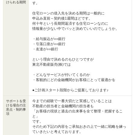
けられる期間
す。
住宅ローンの借入先を決める期間は一般的に
申込み直前～契約後1週間ほどです。
何十年という長期間返済する住宅ローンなのに
情報量が少ない中でパッと決めていいのでしょうか。
・給与振込が○○銀行
・引落口座が○○銀行
・友達が○○銀行
という理由で決めるのもひとつですが
東北不動産販売(株)では
・どんなサービスが付いてくるのか
・客観的にどの金融機関がお客様にとって最適かを
●ご計画スタート段階からご提案しております♪
今までの経験で一番大切だと実感していることは
サポートを受
ける場合の注
不動産の担当者と金融機関の担当者も
意点・制約事
「お客様の現状と過去の出来事を全て整理・把握するこ
項
と」
です。
そのため下記の内容をご承知おきの上で一緒に戦略を練っ
ていきたいと考えております。