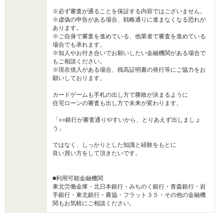
※必ず審査が通ることを保証する内容ではございません。
※虚偽の申告がある場合、戦略通りに進まなくなる恐れが
あります。
※ご自身で審査を進めている、他業者で審査を進めている
場合でも承れます。
※知人やお付き合いでお願いしたい金融機関がある場合で
もご相談ください。
※現在借入がある場合、残高証明書の発行等にご協力をお
願いしております。
カードゲームも手札の出し方で勝敗が決まるように
住宅ローンの審査も出し方で未来が変わります。
「○○銀行が審査通りやすいから、とりあえず出しましょ
う」
ではなく、しっかりとした知識と経験をもとに
良い買い方をして頂きたいです。
■利用可能金融機関
東北労働金庫・北日本銀行・みちのく銀行・青森銀行・岩
手銀行・東北銀行・農協・フラット３５・その他の金融機
関もお気軽にご相談ください。