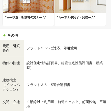
*☆―検査・断熱材の施工―☆*
*☆―木工事完了・完成―☆*
その他
費用・引渡
フラット３５Sに対応、即引渡可
条件
物件の性能
設計住宅性能評価書、建設住宅性能評価書（新築
時）
建物検査
（インスペ
フラット３５・S適合証明書
クション）
交通・立地
２沿線以上利用可、前道６ｍ以上、前面棟無、平坦
地