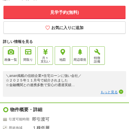
見学予約(無料)
お気に入りに追加
詳しい情報を見る
月々
特徴
画像一覧
間取り
地図
周辺環境
支払い
設備
＼anan掲載の信頼企業×住宅ローンに強い会社／
☆２０２５年１１月号で紹介されました
☆金融機関との連携多数で安心の通過実績
☆地域密着の対応力で安心の住まい探し
もっと見る
＼ご成約特典／
液晶テレビ・ダイソン・ドライヤーなど
人気家電から１点プレゼント♪
物件概要・詳細
＼オプション工事も充実！／
即引渡可
引渡可能時期
カーポート・フェンス・バルコニー囲いなど
外構までトータルサポート◎
１種低層
用途地域