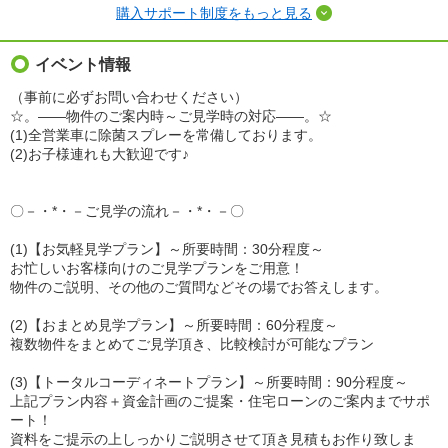
購入サポート制度をもっと見る
イベント情報
（事前に必ずお問い合わせください）
☆。――物件のご案内時～ご見学時の対応――。☆
(1)全営業車に除菌スプレーを常備しております。
(2)お子様連れも大歓迎です♪
〇－・*・－ご見学の流れ－・*・－〇
(1)【お気軽見学プラン】～所要時間：30分程度～
お忙しいお客様向けのご見学プランをご用意！
物件のご説明、その他のご質問などその場でお答えします。
(2)【おまとめ見学プラン】～所要時間：60分程度～
複数物件をまとめてご見学頂き、比較検討が可能なプラン
(3)【トータルコーディネートプラン】～所要時間：90分程度～
上記プラン内容＋資金計画のご提案・住宅ローンのご案内までサポ
ート！
資料をご提示の上しっかりご説明させて頂き見積もお作り致しま