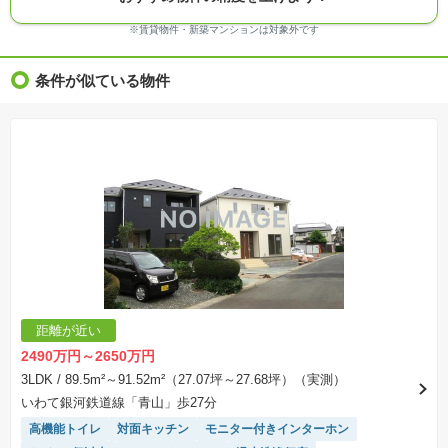
る場合があります。
※ＣＧ合成の画像の場合、実際とは多少異なる場合があります。
※賃貸物件・新築マンションは対象外です
※物件特徴：販売戸数が複数の物件は、全ての住戸に該当しない項目もあります。
※完成後１年以上を経過した未入居物件が掲載される場合があります。ご了承ください。
※新着：物件情報が「SUUMO」に掲載された日から１週間表示されます。
条件が似ている物件
※価格更新：物件価格が変更された日から１週間表示されます。
※販売予定物件はすべて、販売開始するまで契約または予約の申込みはできません。
※購入の前には物件内容や契約条件についてご自身で十分な確認をしていただくようにお願い
いたします。
※建築条件土地の情報内に掲載されている、建物プラン例は、土地購入者の設計プランの参考
の一例であって、プランの採用可否は任意です。
※土地（建築条件なし）で「建物プラン例」が表記してある時、そのプラン例は特定の建築請
負会社によるもので、当該建築請負会社以外で建てた場合、同様のものが同価格で建てられる
とは限りません。また建築請負会社を特定するものではありません。
※建築条件付き土地とは、その土地に建築する建物の建築請負契約が、一定期間内に成立する
ことを条件として売買される土地のことをいいます。建築請負契約成立に向けて設計プランを
協議するため、土地購入者が自己の希望する建物の設計協議をするために必要な相当の期間の
交渉期間が設定され、その期間内で希望を満たすプランが実現できたかどうかにより結論を出
します。なお、この期間は概ね3ヶ月程度とされています。納得のいくプランが出来ず、建築請
負契約が成立しない場合、土地売買契約は白紙に戻り、土地契約にかかった代金（土地代金、
手付金など）は名目のいかんに関わらず、全て返却されます。
※課税対象物件の「価格」や「費用等」は消費税込みの「総額表示」で統一しています。
※「本体価格」とは、課税対象物件においては「消費税を除いた建物価格」と「土地価格」の
距離が近い
合計額を指します。
※課税対象物件は消費税込みの総額表示のため、不動産広告の販売価格には本体価格の金額は
2490万円～2650万円
表示されておりません。
※取引にかかる費用：物件の契約手続き、決済、引き渡し時にかかる費用を表示しています。
3LDK
/ 89.5m²～91.52m²（27.07坪～27.68坪）（実測）
不動産会社によって表記有無が異なるため、ご自身で十分な確認をしていただくようにお願い
いわて銀河鉄道線「青山」歩27分
いたします。
※掲載の省エネ性能ラベル内の物件・住棟・号室名称については最新のものに変更されている
高機能トイレ
対面キッチン
モニター付きインターホン
場合があります。