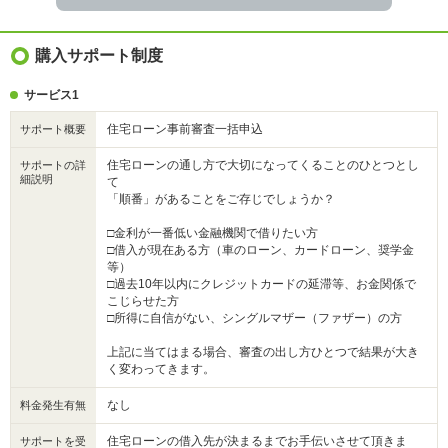
購入サポート制度
サービス1
住宅ローン事前審査一括申込
サポート概要
住宅ローンの通し方で大切になってくることのひとつとし
サポートの詳
細説明
て
「順番」があることをご存じでしょうか？
□金利が一番低い金融機関で借りたい方
□借入が現在ある方（車のローン、カードローン、奨学金
等）
□過去10年以内にクレジットカードの延滞等、お金関係で
こじらせた方
□所得に自信がない、シングルマザー（ファザー）の方
上記に当てはまる場合、審査の出し方ひとつで結果が大き
く変わってきます。
なし
料金発生有無
住宅ローンの借入先が決まるまでお手伝いさせて頂きま
サポートを受