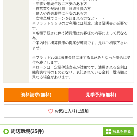
・年収や勤続年数に不安のある方
・自営業や契約社員・派遣社員の方
・借入や過去履歴に不安のある方
・女性単独でローンを組まれる方など・・・
※フラット３５Ｓのご利用には別途、適合証明書が必要で
す。
※各種手続きに伴う諸費用はお客様の内容によって異なる
為、
ご案内時に概算費用の提案が可能です。是非ご相談下さい
ませ。
※フラット35Sは募集金額に達する見込みとなった場合は受
付を終了します。
※ローンは一定要件該当者が対象です。適用される金利は
融資実行時のものとなり、表記されている金利・返済額と
異なる場合があります。
資料請求(無料)
見学予約(無料)
お気に入りに追加
周辺環境
(25件)
写真を見る