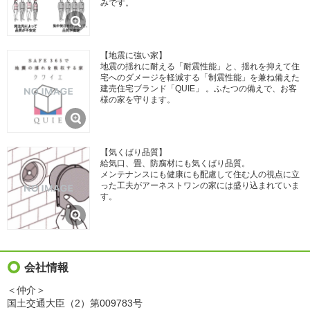
みです。
【地震に強い家】
地震の揺れに耐える「耐震性能」と、揺れを抑えて住
宅へのダメージを軽減する「制震性能」を兼ね備えた
建売住宅ブランド「QUIE」 。ふたつの備えで、お客
様の家を守ります。
【気くばり品質】
給気口、畳、防腐材にも気くばり品質。
メンテナンスにも健康にも配慮して住む人の視点に立
った工夫がアーネストワンの家には盛り込まれていま
す。
会社情報
＜仲介＞
国土交通大臣（2）第009783号