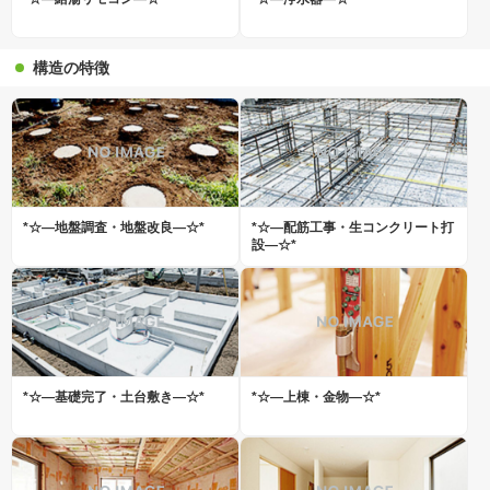
構造の特徴
*☆―地盤調査・地盤改良―☆*
*☆―配筋工事・生コンクリート打
設―☆*
*☆―基礎完了・土台敷き―☆*
*☆―上棟・金物―☆*