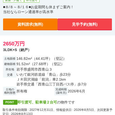
新築一戸建て
即引渡可
■８/８～８/１６■お盆期間も休まずご案内！
当社ならローン通過率が高水準
資料請求(無料)
見学予約(無料)
2650万円
3LDK+S（納戸）
146.82m²（44.41坪）（登記）
土地面積
91.52m²（27.68坪）（登記）
建物面積
岩手県盛岡市西青山３
所在地
いわて銀河鉄道線「青山」歩23分
交通
ＪＲ田沢湖線「前潟」車2.1km
岩手県交通「西青山三丁目西バス停」歩7分
土地の
完成時期
所有権
2026年6月
権利形態
(築年月)
即引渡可、駐車場２台可
の物件です
POINT
取引条件有効期限 : 2027年12月31日、情報提供日 : 2026年8月5日、次回更新予
定日 : 2026年8月13日