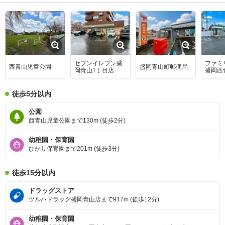
セブンイレブン盛
ファミ
西青山児童公園
盛岡青山町郵便局
岡青山1丁目店
盛岡西
店
徒歩5分以内
公園
西青山児童公園まで130m (徒歩2分)
幼稚園・保育園
ひかり保育園まで201m (徒歩3分)
徒歩15分以内
ドラッグストア
ツルハドラッグ盛岡青山店まで917m (徒歩12分)
幼稚園・保育園