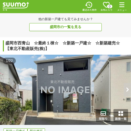
0
他の新築一戸建ても見てみませんか？
盛岡市の一覧を見る
盛岡市西青山 ☆最終１棟☆ ☆新築一戸建☆ ☆新築建売☆
【東北不動産販売(株)】
1/22