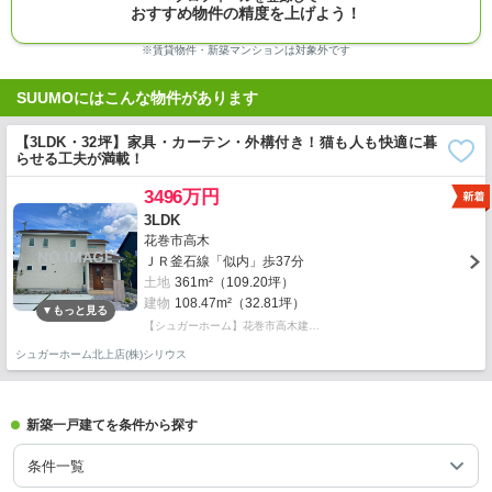
おすすめ物件の精度を上げよう！
※賃貸物件・新築マンションは対象外です
SUUMOにはこんな物件があります
【3LDK・32坪】家具・カーテン・外構付き！猫も人も快適に暮
らせる工夫が満載！
3496万円
3LDK
花巻市高木
ＪＲ釜石線「似内」歩37分
土地
361m²（109.20坪）
建物
108.47m²（32.81坪）
【シュガーホーム】花巻市高木建…
シュガーホーム北上店(株)シリウス
新築一戸建てを条件から探す
条件一覧