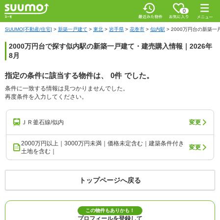
0
SUUMO[不動産/住宅]
>
新築一戸建て
>
東北
>
岩手県
>
花巻市
>
似内駅
>
2000万円台の新築一
2000万円台で探す似内駅の新築一戸建て・建売購入情報｜2026年
8月
指定の条件に該当する物件は、
0件
でした。
条件に一致する情報は見つかりませんでした。
再度条件を入力してください。
ＪＲ釜石線/似内
変更
2000万円以上｜3000万円未満｜価格未定含む｜建築条件付き
変更
土地を含む｜
トップページへ戻る
この物件もありかも！
プロフィールを登録して