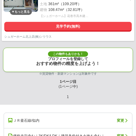
土地
361m²（109.20坪）
建物
108.47m²（32.81坪）
【シュガーホーム】花巻市高木建…
見学予約(無料)
シュガーホーム北上店(株)シリウス
この物件もありかも！
プロフィールを登録して
おすすめ物件の精度を上げよう！
※賃貸物件・新築マンションは対象外です
1
ページ目
(
1
ページ中)
1
ＪＲ釜石線/似内
変更