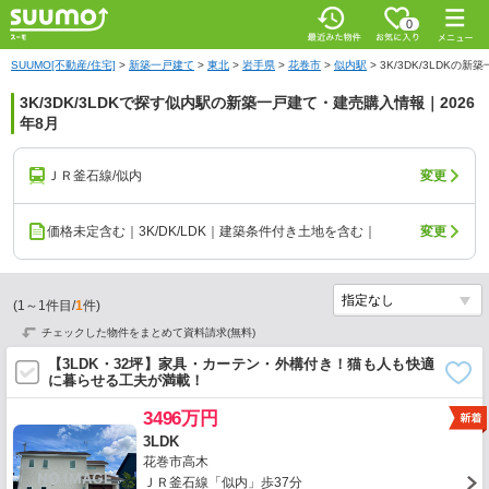
0
SUUMO[不動産/住宅]
>
新築一戸建て
>
東北
>
岩手県
>
花巻市
>
似内駅
>
3K/3DK/3LDKの
3K/3DK/3LDKで探す似内駅の新築一戸建て・建売購入情報｜2026
年8月
ＪＲ釜石線/似内
変更
価格未定含む｜3K/DK/LDK｜建築条件付き土地を含む｜
変更
(
1
～
1
件目/
1
件)
チェックした物件をまとめて資料請求(無料)
【3LDK・32坪】家具・カーテン・外構付き！猫も人も快適
に暮らせる工夫が満載！
3496万円
3LDK
花巻市高木
ＪＲ釜石線「似内」歩37分