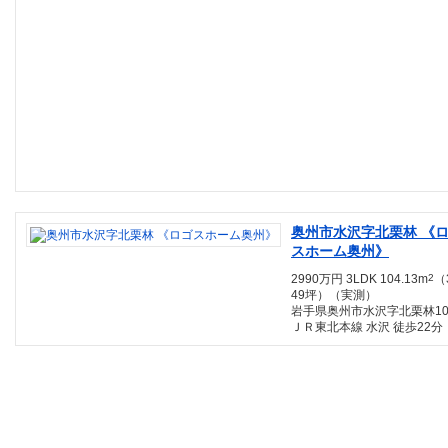
奥州市水沢字北栗林 《
スホーム奥州》
2990万円 3LDK 104.13m
2
（
49坪）（実測）
岩手県奥州市水沢字北栗林101
ＪＲ東北本線 水沢 徒歩22分