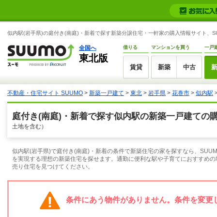
似内駅(岩手県)の庭付き(南庭)・新着で探す新築分譲住宅・一軒家の購入情報サイト、SU
全国へ
借りる
マンションを買う
一戸
東北版
賃貸
新築
中古
不動産・住宅サイト SUUMO
>
新築一戸建て
>
東北
>
岩手県
>
花巻市
>
似内駅
庭付き(南庭)・新着で探す似内駅の新築一戸建ての
土地を含む）
似内駅(岩手県)で庭付き(南庭)・新着の条件で新築住宅の家を探すなら、SU
を実現する理想の新築住宅を探せます。通勤に便利な駅や子育てにおすすめの地
売り住宅を見つけてください。
条件にあう物件がありません。条件を変更