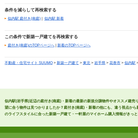
条件を減らして再検索する
似内駅 庭付き(南庭)
|
似内駅 新着
この条件で新築一戸建てを再検索する
庭付き(南庭)のTOPページへ
|
新着のTOPページへ
不動産・住宅サイト SUUMO
>
新築一戸建て
>
東北
>
岩手県
>
花巻市
>
似内駅
似内駅(岩手県)近辺の庭付き(南庭)・新着の最新の新規分譲物件やオススメ建
望に合う物件は見つかりましたか？庭付き(南庭)・新着の他にも、違う視点か
のライフスタイルに合った新築一戸建て・一軒屋のマイホーム購入情報がきっと