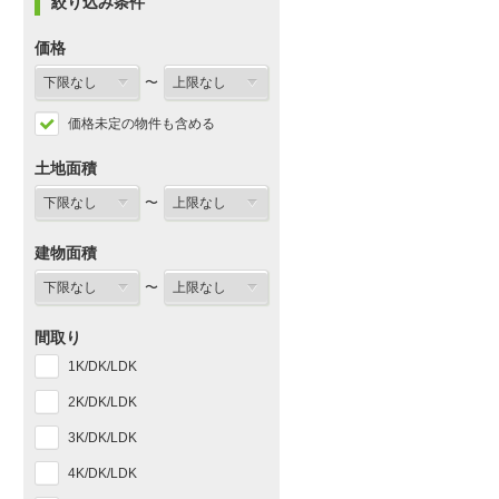
絞り込み条件
価格
〜
価格未定の物件も含める
土地面積
〜
建物面積
〜
間取り
1K/DK/LDK
2K/DK/LDK
3K/DK/LDK
4K/DK/LDK