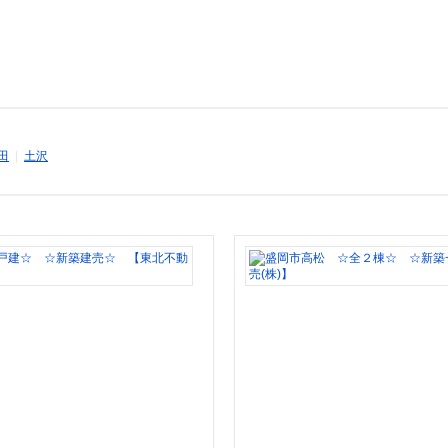
田
|
土沢
盛
岡
市
み
た
け
☆
最
終
１
棟