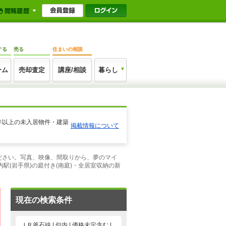
する
売る
住まいの相談
ーム
売却査定
講座/相談
暮らし
年以上の未入居物件・建築
掲載情報について
ください。写真、映像、間取りから、夢のマイ
(岩手県)の庭付き(南庭)・全居室収納の新
現在の検索条件
ＪＲ釜石線 | 似内 | 価格未定含む |