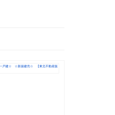
盛
岡
市
高
松
☆
全
２
棟
☆