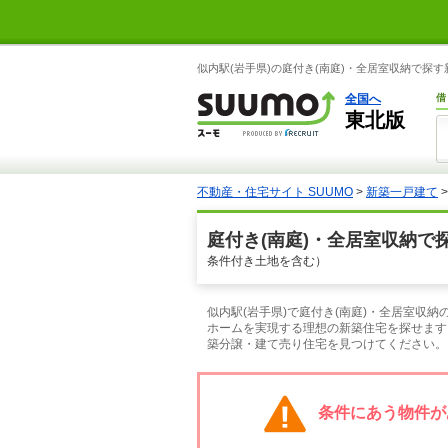
似内駅(岩手県)の庭付き(南庭)・全居室収納で探
全国へ
借
東北版
不動産・住宅サイト SUUMO
>
新築一戸建て
庭付き(南庭)・全居室収納で
条件付き土地を含む）
似内駅(岩手県)で庭付き(南庭)・全居室収
ホームを実現する理想の新築住宅を探せます
築分譲・建て売り住宅を見つけてください。
条件にあう物件が