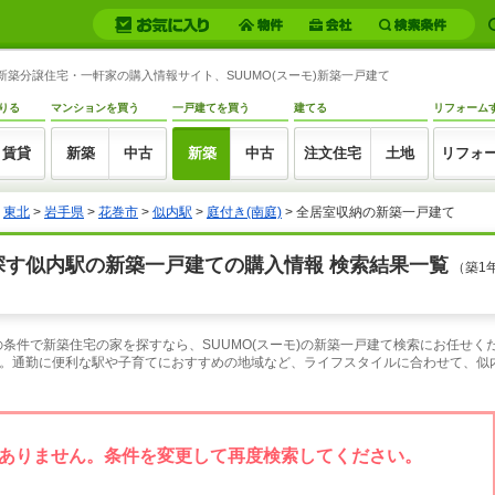
す新築分譲住宅・一軒家の購入情報サイト、SUUMO(スーモ)新築一戸建て
りる
マンションを買う
一戸建てを買う
建てる
リフォーム
賃貸
新築
中古
新築
中古
注文住宅
土地
リフォ
>
東北
>
岩手県
>
花巻市
>
似内駅
>
庭付き(南庭)
> 全居室収納の新築一戸建て
探す似内駅の新築一戸建ての購入情報 検索結果一覧
（築1
納の条件で新築住宅の家を探すなら、SUUMO(スーモ)の新築一戸建て検索にお任せ
。通勤に便利な駅や子育てにおすすめの地域など、ライフスタイルに合わせて、似内駅
ありません。条件を変更して再度検索してください。