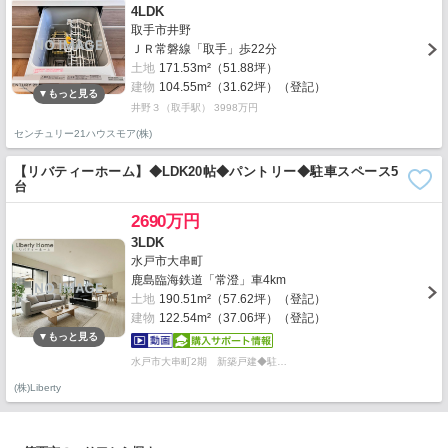
4LDK
取手市井野
ＪＲ常磐線「取手」歩22分
土地
171.53m²（51.88坪）
建物
104.55m²（31.62坪）（登記）
井野３（取手駅） 3998万円
センチュリー21ハウスモア(株)
【リバティーホーム】◆LDK20帖◆パントリー◆駐車スペース5
台
2690万円
3LDK
水戸市大串町
鹿島臨海鉄道「常澄」車4km
土地
190.51m²（57.62坪）（登記）
建物
122.54m²（37.06坪）（登記）
水戸市大串町2期 新築戸建◆駐…
(株)Liberty