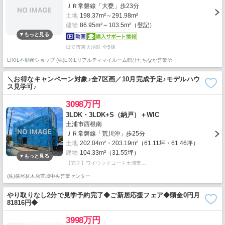
ＪＲ常磐線「大甕」歩23分
土地
198.37m²～291.98m²
建物
86.95m²～103.5m²（登記）
日立市東大沼町 全5棟
LIXIL不動産ショップ (株)LIXILリアルティマイルーム館ひたちなか営業所
＼お得なキャンペーン対象♪全7区画／10月完成予定♪モデルハウ
ス見学可♪
3098万円
3LDK・3LDK+S（納戸）＋WIC
土浦市西根南
ＪＲ常磐線「荒川沖」歩25分
土地
202.04m²・203.19m²（61.11坪・61.46坪）
建物
104.33m²（31.55坪）
【売主】ワイウッドコート土浦市…
(株)横尾材木店茨城中央営業センター
やり取りなし2分で見学予約完了◆ご新居応援フェア◆頭金0円月
81816円◆
3998万円