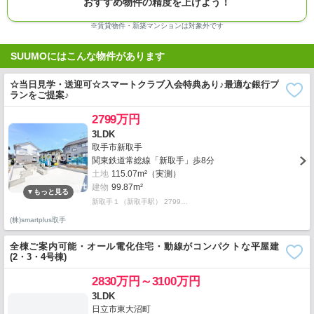
おすすめ物件の精度を上げよう！
※賃貸物件・新築マンションは対象外です
SUUMOにはこんな物件があります
☆当日見学・送迎可☆スマートクラブ入会特典あり♪最適な銀行プ
ランをご提案♪
2799万円
3LDK
取手市新取手
関東鉄道常総線「新取手」歩8分
土地
115.07m²（実測）
建物
99.87m²
新取手１（新取手駅） 2799…
(株)smartplus取手
全棟ご案内可能・オール電化住宅・動線がコンパクトな平屋建
(2・3・4号棟)
2830万円～3100万円
3LDK
日立市東大沼町