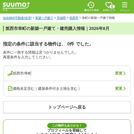
0
SUUMO[不動産/住宅]
>
新築一戸建て
>
茨城県
>
筑西市
>
幸町の新築一戸建て情報
筑西市幸町の新築一戸建て・建売購入情報｜2026年8月
指定の条件に該当する物件は、
0件
でした。
条件に一致する情報は見つかりませんでした。
再度条件を入力してください。
筑西市/幸町
変更
価格未定含む｜建築条件付き土地を含む｜
変更
トップページへ戻る
この物件もありかも！
プロフィールを登録して