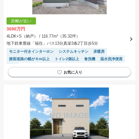
距離が近い
3690万円
4LDK+S（納戸）
/ 116.77m²（35.32坪）
地下鉄東豊線「福住」バス13分真栄3条2丁目歩5分
モニター付きインターホン
システムキッチン
床暖房
接面道路の幅が６m以上
トイレ2個以上
食洗機
温水洗浄便座
WIC