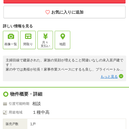
お気に入りに追加
詳しい情報を見る
月々
画像一覧
間取り
地図
支払い
主婦目線で建築された、家族の笑顔が増えること間違いなしの未入居戸建で
す！
家の中では奥様が社長！家事作業スペースにするも良し、プライベートルー
ムにするも良しの社長室あり！
もっと見る
2階の8帖の主寝室には約3帖のウォークインクローゼット♪
その他に玄関収納や納戸もあるので、アウトドアが趣味のご主人様向けの収
納スペースも確保できます♪
1，2階にトイレがあるのでトイレ渋滞も緩和♪
物件概要・詳細
太陽光パネル設置済み！
家族とのコミュニケーションがとりやすい対面キッチン♪
相談
引渡可能時期
スーパーやドラッグストア、コンビニ徒歩圏！
１種中高
用途地域
ご内覧の際は【ハウスドゥ 清田平岡】までお問い合わせください♪
販売戸数
1戸