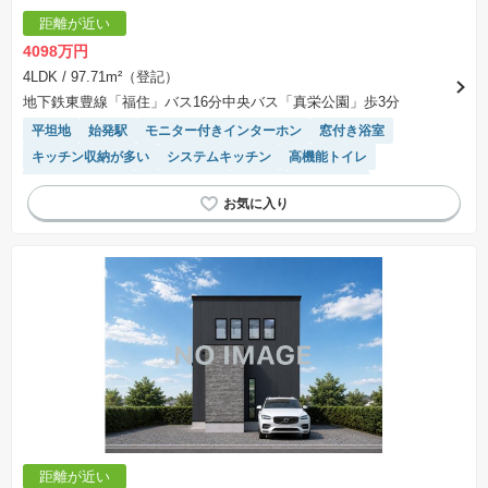
距離が近い
4098万円
4LDK
/ 97.71m²（登記）
地下鉄東豊線「福住」バス16分中央バス「真栄公園」歩3分
平坦地
始発駅
モニター付きインターホン
窓付き浴室
キッチン収納が多い
システムキッチン
高機能トイレ
フラット35適合
対面キッチン
床暖房
陽当り良好
接面道路の幅が６m以上
閑静な住宅地
トイレ2個以上
SIC
食洗機
温水洗浄便座
バリアフリー
WIC
距離が近い