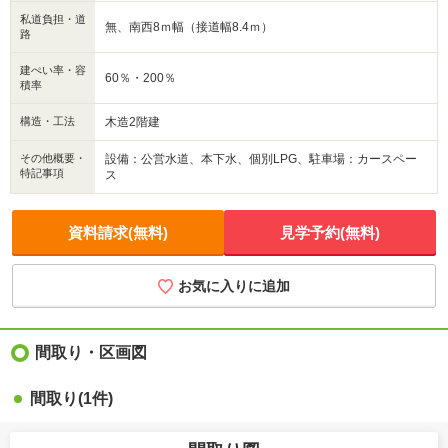
私道負担・道
無、南西8ｍ幅（接道幅8.4ｍ）
路
建ぺい率・容
60％・200％
積率
構造・工法
木造2階建
その他概要・
設備：公営水道、本下水、個別LPG、駐車場：カースペー
特記事項
ス
資料請求(無料)
見学予約(無料)
お気に入りに追加
間取り・区画図
間取り(1件)