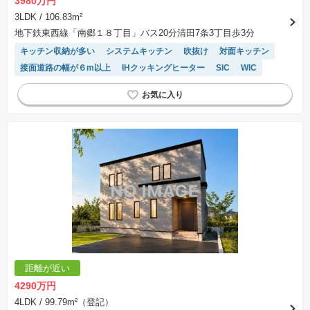
3980万円
3LDK
/ 106.83m²
地下鉄東西線「南郷１８丁目」バス20分清田7条3丁目歩3分
キッチン収納が多い
システムキッチン
吹抜け
対面キッチン
接面道路の幅が６m以上
IHクッキングヒーター
SIC
WIC
距離が近い
4290万円
4LDK
/ 99.79m²（登記）