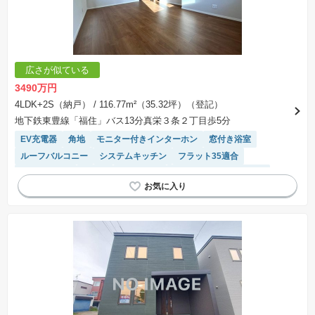
広さが似ている
3490万円
4LDK+2S（納戸）
/ 116.77m²（35.32坪）（登記）
地下鉄東豊線「福住」バス13分真栄３条２丁目歩5分
EV充電器
角地
モニター付きインターホン
窓付き浴室
ルーフバルコニー
システムキッチン
フラット35適合
対面キッチン
床暖房
陽当り良好
接面道路の幅が６m以上
IHクッキングヒーター
閑静な住宅地
トイレ2個以上
食洗機
温水洗浄便座
WIC