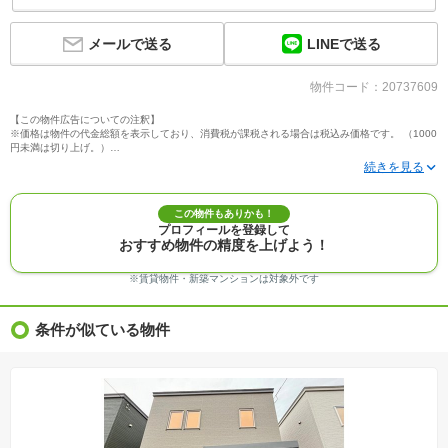
LINEで送る
メールで送る
物件コード：20737609
【この物件広告についての注釈】
※価格は物件の代金総額を表示しており、消費税が課税される場合は税込み価格です。 （1000
円未満は切り上げ。）
※写真に写っている、またはパース（絵）や間取り図に描かれている家具や車などは、特にコ
メントがない場合、販売価格に含まれません。
※敷地権利が定期借地権のものは価格に権利金を含みます。
※建築条件付き土地価格には、建物価格は含まれません。
この物件もありかも！
※物件情報は、原則として情報提供日の２日前に最終確認した情報です。
プロフィールを登録して
※完成予想図はいずれも外構、植栽、外観等実際のものとは多少異なることがあります。
おすすめ物件の精度を上げよう！
※モデルルーム・モデルハウス・展示場・ショールームの画像の場合、今回販売の物件と異な
る場合があります。
※ＣＧ合成の画像の場合、実際とは多少異なる場合があります。
※賃貸物件・新築マンションは対象外です
※物件特徴：販売戸数が複数の物件は、全ての住戸に該当しない項目もあります。
※完成後１年以上を経過した未入居物件が掲載される場合があります。ご了承ください。
※新着：物件情報が「SUUMO」に掲載された日から１週間表示されます。
条件が似ている物件
※価格更新：物件価格が変更された日から１週間表示されます。
※販売予定物件はすべて、販売開始するまで契約または予約の申込みはできません。
※購入の前には物件内容や契約条件についてご自身で十分な確認をしていただくようにお願い
いたします。
※建築条件土地の情報内に掲載されている、建物プラン例は、土地購入者の設計プランの参考
の一例であって、プランの採用可否は任意です。
※土地（建築条件なし）で「建物プラン例」が表記してある時、そのプラン例は特定の建築請
負会社によるもので、当該建築請負会社以外で建てた場合、同様のものが同価格で建てられる
とは限りません。また建築請負会社を特定するものではありません。