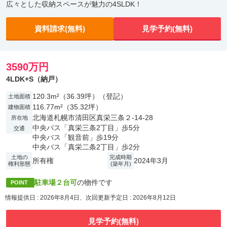
広々とした収納スペースが魅力の4SLDK！
資料請求(無料)
見学予約(無料)
3590万円
4LDK+S（納戸）
120.3m²（36.39坪）（登記）
土地面積
116.77m²（35.32坪）
建物面積
北海道札幌市清田区真栄三条２-14-28
所在地
中央バス「真栄三条2丁目」歩5分
交通
中央バス「観音前」歩19分
中央バス「真栄二条2丁目」歩2分
土地の
完成時期
所有権
2024年3月
権利形態
(築年月)
駐車場２台可
の物件です
POINT
情報提供日 : 2026年8月4日、次回更新予定日 : 2026年8月12日
見学予約(無料)