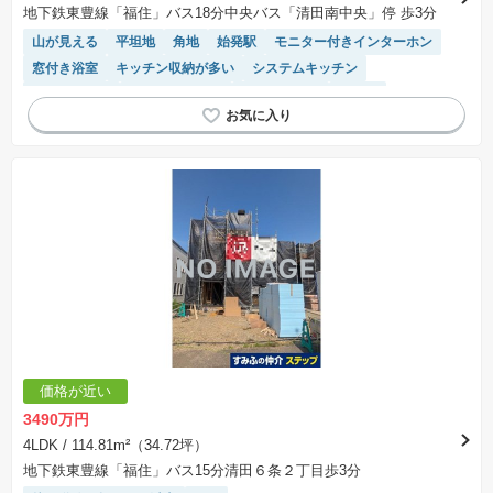
地下鉄東豊線「福住」バス18分中央バス「清田南中央」停 歩3分
山が見える
平坦地
角地
始発駅
モニター付きインターホン
窓付き浴室
キッチン収納が多い
システムキッチン
高機能トイレ
フラット35適合
対面キッチン
床暖房
陽当り良好
接面道路の幅が６m以上
閑静な住宅地
トイレ2個以上
食洗機
温水洗浄便座
バリアフリー
WIC
価格が近い
3490万円
4LDK
/ 114.81m²（34.72坪）
地下鉄東豊線「福住」バス15分清田６条２丁目歩3分