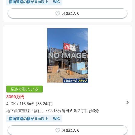
接面道路の幅が６m以上
WIC
広さが似ている
3390万円
4LDK
/ 116.5m²（35.24坪）
地下鉄東豊線「福住」バス15分清田６条２丁目歩3分
接面道路の幅が６m以上
WIC