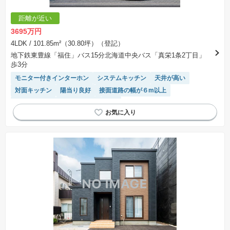
距離が近い
3695万円
4LDK
/ 101.85m²（30.80坪）（登記）
地下鉄東豊線「福住」バス15分北海道中央バス「真栄1条2丁目」
歩3分
モニター付きインターホン
システムキッチン
天井が高い
対面キッチン
陽当り良好
接面道路の幅が６m以上
閑静な住宅地
温水洗浄便座
WIC