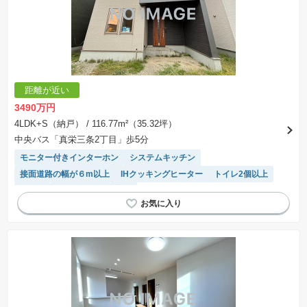
※建築条件付き土地とは、その土地に建築する建物の建築請負契約が、一定期間内に成立する
ことを条件として売買される土地のことをいいます。建築請負契約成立に向けて設計プランを
協議するため、土地購入者が自己の希望する建物の設計協議をするために必要な相当の期間の
交渉期間が設定され、その期間内で希望を満たすプランが実現できたかどうかにより結論を出
します。なお、この期間は概ね3ヶ月程度とされています。納得のいくプランが出来ず、建築請
負契約が成立しない場合、土地売買契約は白紙に戻り、土地契約にかかった代金（土地代金、
手付金など）は名目のいかんに関わらず、全て返却されます。
※課税対象物件の「価格」や「費用等」は消費税込みの「総額表示」で統一しています。
※「本体価格」とは、課税対象物件においては「消費税を除いた建物価格」と「土地価格」の
距離が近い
合計額を指します。
※課税対象物件は消費税込みの総額表示のため、不動産広告の販売価格には本体価格の金額は
3490万円
表示されておりません。
※取引にかかる費用：物件の契約手続き、決済、引き渡し時にかかる費用を表示しています。
4LDK+S（納戸）
/ 116.77m²（35.32坪）
不動産会社によって表記有無が異なるため、ご自身で十分な確認をしていただくようにお願い
中央バス「真栄三条2丁目」歩5分
いたします。
※掲載の省エネ性能ラベル内の物件・住棟・号室名称については最新のものに変更されている
モニター付きインターホン
システムキッチン
場合があります。
接面道路の幅が６m以上
IHクッキングヒーター
トイレ2個以上
食洗機
温水洗浄便座
WIC