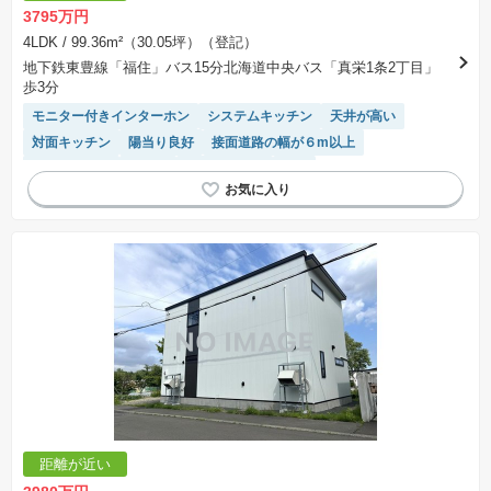
3795万円
4LDK
/ 99.36m²（30.05坪）（登記）
地下鉄東豊線「福住」バス15分北海道中央バス「真栄1条2丁目」
歩3分
モニター付きインターホン
システムキッチン
天井が高い
対面キッチン
陽当り良好
接面道路の幅が６m以上
閑静な住宅地
食洗機
温水洗浄便座
WIC
距離が近い