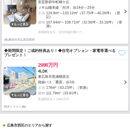
安芸郡府中町柳ケ丘
ＪＲ山陽本線「向洋」歩24分～25分
土地
124.8m²～133.12m²（37.75坪～40.26坪）（登
記）
建物
107.64m²～109.71m²（32.56坪～33.18坪）（実
測）
長期優良住宅、住宅性能評価のブ…
(株)東栄住宅広島営業所
◆期間限定！ご成約特典あり！◆住宅オプション・家電等選べる
プレゼント！
2990万円
4LDK
東広島市黒瀬楢原北
路線バス「鷹原」歩3分
土地
176m²（53.23坪）（実測）
建物
111.79m²（33.81坪）
黒瀬楢原北２ 2990万円
西洋トラスト(株)
広島市西区のエリアから探す