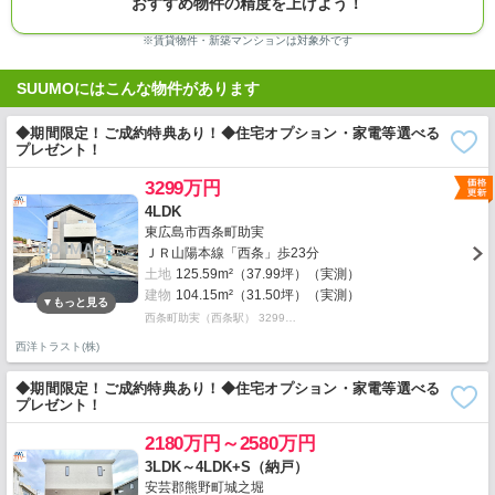
おすすめ物件の精度を上げよう！
※賃貸物件・新築マンションは対象外です
SUUMOにはこんな物件があります
◆期間限定！ご成約特典あり！◆住宅オプション・家電等選べる
プレゼント！
3299万円
4LDK
東広島市西条町助実
ＪＲ山陽本線「西条」歩23分
土地
125.59m²（37.99坪）（実測）
建物
104.15m²（31.50坪）（実測）
西条町助実（西条駅） 3299…
西洋トラスト(株)
◆期間限定！ご成約特典あり！◆住宅オプション・家電等選べる
プレゼント！
2180万円～2580万円
3LDK～4LDK+S（納戸）
安芸郡熊野町城之堀