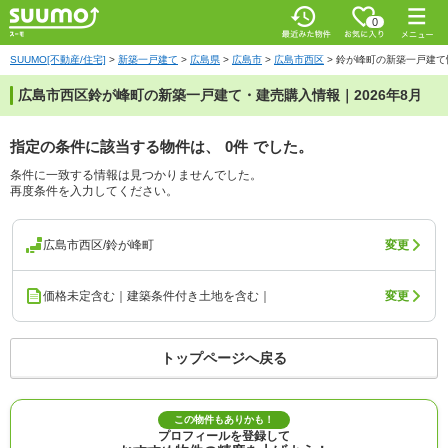
0
SUUMO[不動産/住宅]
>
新築一戸建て
>
広島県
>
広島市
>
広島市西区
>
鈴が峰町の新築一戸建て
広島市西区鈴が峰町の新築一戸建て・建売購入情報｜2026年8月
指定の条件に該当する物件は、
0件
でした。
条件に一致する情報は見つかりませんでした。
再度条件を入力してください。
広島市西区/鈴が峰町
変更
価格未定含む｜建築条件付き土地を含む｜
変更
トップページへ戻る
この物件もありかも！
プロフィールを登録して