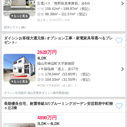
広電バス「熊野萩原車庫前」歩6分
土地
156.42m²～189.87m²（登記）
建物
96.38m²～111.57m²（登記）
城之堀１ 2180万円～258…
西洋トラスト(株)
ダイシンお客様大還元祭♪オプション工事・家電家具等選べるプレ
ゼント♪
2628万円
4LDK
福山市神辺町大字新徳田
ＪＲ福塩線「道上」歩17分
土地
178.04m²（53.85坪）（登記）
建物
104.33m²（31.55坪）（登記）
神辺町大字新徳田（道上駅） 2…
ダイシン住宅販売 福山営業所ダイシン都市開発(株)
長期優良住宅、耐震等級3のブルーミングガーデン安芸郡府中町柳
ヶ丘2棟
4890万円
3LDK～4LDK