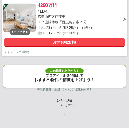
4290万円
4LDK
広島市西区己斐東
ＪＲ山陽本線「西広島」歩15分
土地
205.95m²（62.29坪）（登記）
建物
106.81m²（32.30坪）
見学予約(無料)
ケイジェックス(株)
この物件もありかも！
プロフィールを登録して
おすすめ物件の精度を上げよう！
※賃貸物件・新築マンションは対象外です
1
ページ目
(
1
ページ中)
1