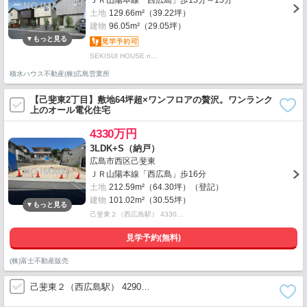
ＪＲ山陽本線「西広島」歩15分～15分
土地
129.66m²（39.22坪）
建物
96.05m²（29.05坪）
SEKISUI HOUSE n…
積水ハウス不動産(株)広島営業所
【己斐東2丁目】敷地64坪超×ワンフロアの贅沢。ワンランク
上のオール電化住宅
4330万円
3LDK+S（納戸）
広島市西区己斐東
ＪＲ山陽本線「西広島」歩16分
土地
212.59m²（64.30坪）（登記）
建物
101.02m²（30.55坪）
己斐東２（西広島駅） 4330…
見学予約(無料)
(株)富士不動産販売
己斐東２（西広島駅） 4290…