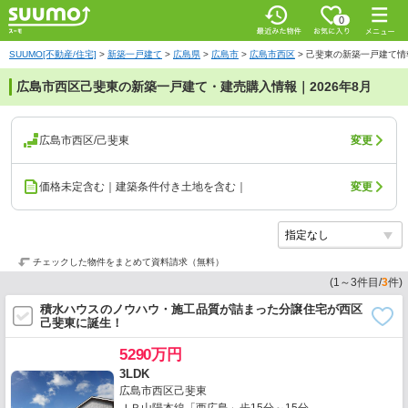
0
SUUMO[不動産/住宅]
>
新築一戸建て
>
広島県
>
広島市
>
広島市西区
>
己斐東の新築一戸建て情
広島市西区己斐東の新築一戸建て・建売購入情報｜2026年8月
広島市西区/己斐東
変更
価格未定含む｜建築条件付き土地を含む｜
変更
チェックした物件をまとめて資料請求（無料）
(
1
～
3
件目/
3
件)
積水ハウスのノウハウ・施工品質が詰まった分譲住宅が西区
己斐東に誕生！
5290万円
3LDK
広島市西区己斐東