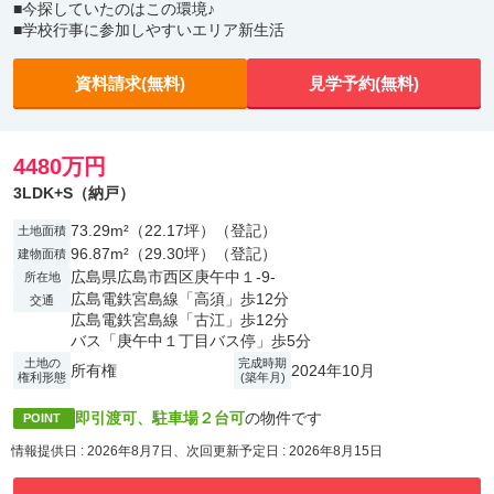
■今探していたのはこの環境♪
■学校行事に参加しやすいエリア新生活
資料請求(無料)
見学予約(無料)
4480万円
3LDK+S（納戸）
73.29m²（22.17坪）（登記）
土地面積
96.87m²（29.30坪）（登記）
建物面積
広島県広島市西区庚午中１-9-
所在地
広島電鉄宮島線「高須」歩12分
交通
広島電鉄宮島線「古江」歩12分
バス「庚午中１丁目バス停」歩5分
土地の
完成時期
所有権
2024年10月
権利形態
(築年月)
即引渡可、駐車場２台可
の物件です
POINT
情報提供日 : 2026年8月7日、次回更新予定日 : 2026年8月15日