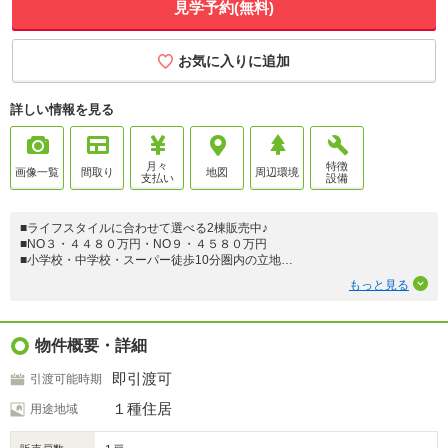
見学予約(無料)
お気に入りに追加
詳しい情報を見る
月々
特徴
画像一覧
間取り
地図
周辺環境
支払い
設備
■ライフスタイルに合わせて選べる2棟販売中♪
■NO３・４４８０万円・NO９・４５８０万円
■小学校・中学校・スーパー徒歩10分圏内の立地
■学校行事に徒歩圏内で参加できる
もっと見る
■お子様の通学も安心な徒歩圏内
■駐車２台は車種によります。
◇対面式システムキッチンは食洗器付き♪
物件概要・詳細
◇カップボード付
◇ガス衣類乾燥機・幹太くん
即引渡可
引渡可能時期
◇玄関収納SIC・・各部屋クローゼット収納
１種住居
用途地域
◎詳細はお気軽にお問合せください