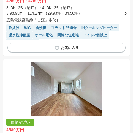
4280万円・4780万円
3LDK+2S（納戸）・4LDK+3S（納戸）
/ 98.95m²・114.27m²（29.93坪・34.56坪）
広島電鉄宮島線「古江」歩8分
吹抜け
WIC
食洗機
フラット35適合
IHクッキングヒーター
温水洗浄便座
オール電化
閑静な住宅地
トイレ2個以上
システムキッチン
価格が近い
4580万円