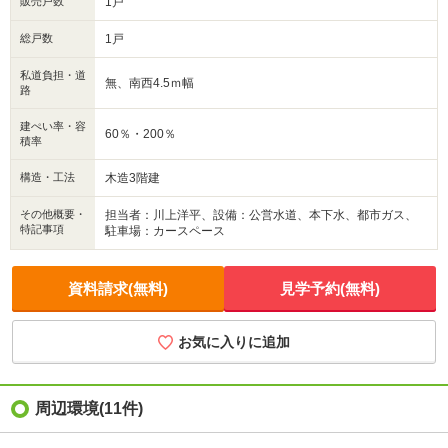
販売戸数
1戸
◇バス停 庚午中１丁目バス停：徒歩5分
◇庚午保育園 ：徒歩1分
総戸数
1戸
◇めぐみ幼稚園 ：徒歩8分
◇広島市立庚午小学校：徒歩3分
私道負担・道
無、南西4.5ｍ幅
◇広島市立庚午中学校：徒歩6分
路
建ぺい率・容
60％・200％
積率
構造・工法
木造3階建
その他概要・
担当者：川上洋平、設備：公営水道、本下水、都市ガス、
特記事項
駐車場：カースペース
資料請求(無料)
見学予約(無料)
お気に入りに追加
周辺環境
(11件)