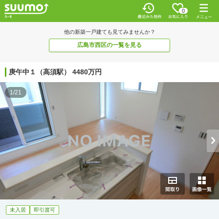
0
他の新築一戸建ても見てみませんか？
広島市西区の一覧を見る
庚午中１（高須駅） 4480万円
1/21
未入居
即引渡可