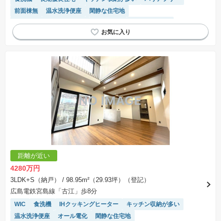
前面棟無
温水洗浄便座
閑静な住宅地
モニター付きインターホン
陽当り良好
トイレ2個以上
システムキッチン
平坦地
SIC
浴室乾燥機
対面キッチン
距離が近い
4280万円
3LDK+S（納戸）
/ 98.95m²（29.93坪）（登記）
広島電鉄宮島線「古江」歩8分
WIC
食洗機
IHクッキングヒーター
キッチン収納が多い
温水洗浄便座
オール電化
閑静な住宅地