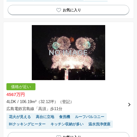
モニター付きインターホン
トイレ2個以上
浴室乾燥機
対面キッチン
価格が近い
4567万円
4LDK
/ 106.19m²（32.12坪）（登記）
広島電鉄宮島線「高須」歩11分
花火が見える
高台に立地
食洗機
ルーフバルコニー
IHクッキングヒーター
キッチン収納が多い
温水洗浄便座
オール電化
閑静な住宅地
陽当り良好
トイレ2個以上