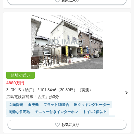
システムキッチン
SIC
浴室乾燥機
対面キッチン
距離が近い
4880万円
3LDK+S（納戸）
/ 101.84m²（30.80坪）（実測）
広島電鉄宮島線「古江」歩3分
２面採光
食洗機
フラット35適合
IHクッキングヒーター
閑静な住宅地
モニター付きインターホン
トイレ2個以上
システムキッチン
平坦地
SIC
浴室乾燥機
対面キッチン
窓付き浴室