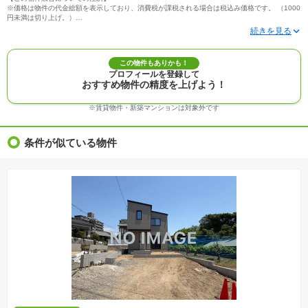
※価格は物件の代金総額を表示しており、消費税が課税される場合は税込み価格です。 （1000
円未満は切り上げ。）
※写真に写っている、またはパース（絵）や間取り図に描かれている家具や車などは、特にコ
メントがない場合、販売価格に含まれません。
※敷地権利が定期借地権のものは価格に権利金を含みます。
※建築条件付き土地価格には、建物価格は含まれません。
この物件もありかも！
※物件情報は、原則として情報提供日の２日前に最終確認した情報です。
プロフィールを登録して
※完成予想図はいずれも外構、植栽、外観等実際のものとは多少異なることがあります。
おすすめ物件の精度を上げよう！
※モデルルーム・モデルハウス・展示場・ショールームの画像の場合、今回販売の物件と異な
る場合があります。
※ＣＧ合成の画像の場合、実際とは多少異なる場合があります。
※賃貸物件・新築マンションは対象外です
※物件特徴：販売戸数が複数の物件は、全ての住戸に該当しない項目もあります。
※完成後１年以上を経過した未入居物件が掲載される場合があります。ご了承ください。
※新着：物件情報が「SUUMO」に掲載された日から１週間表示されます。
条件が似ている物件
※価格更新：物件価格が変更された日から１週間表示されます。
※販売予定物件はすべて、販売開始するまで契約または予約の申込みはできません。
※購入の前には物件内容や契約条件についてご自身で十分な確認をしていただくようにお願い
いたします。
※建築条件土地の情報内に掲載されている、建物プラン例は、土地購入者の設計プランの参考
の一例であって、プランの採用可否は任意です。
※土地（建築条件なし）で「建物プラン例」が表記してある時、そのプラン例は特定の建築請
負会社によるもので、当該建築請負会社以外で建てた場合、同様のものが同価格で建てられる
とは限りません。また建築請負会社を特定するものではありません。
※建築条件付き土地とは、その土地に建築する建物の建築請負契約が、一定期間内に成立する
ことを条件として売買される土地のことをいいます。建築請負契約成立に向けて設計プランを
協議するため、土地購入者が自己の希望する建物の設計協議をするために必要な相当の期間の
交渉期間が設定され、その期間内で希望を満たすプランが実現できたかどうかにより結論を出
します。なお、この期間は概ね3ヶ月程度とされています。納得のいくプランが出来ず、建築請
負契約が成立しない場合、土地売買契約は白紙に戻り、土地契約にかかった代金（土地代金、
手付金など）は名目のいかんに関わらず、全て返却されます。
※課税対象物件の「価格」や「費用等」は消費税込みの「総額表示」で統一しています。
※「本体価格」とは、課税対象物件においては「消費税を除いた建物価格」と「土地価格」の