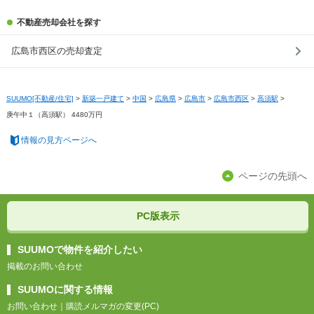
不動産売却会社を探す
広島市西区の売却査定
SUUMO[不動産/住宅]
>
新築一戸建て
>
中国
>
広島県
>
広島市
>
広島市西区
>
高須駅
>
庚午中１（高須駅） 4480万円
情報の見方ページへ
ページの先頭へ
PC版表示
SUUMOで物件を紹介したい
掲載のお問い合わせ
SUUMOに関する情報
お問い合わせ
｜
購読メルマガの変更(PC)