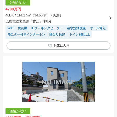
距離が近い
合計額を指します。
※課税対象物件は消費税込みの総額表示のため、不動産広告の販売価格には本体価格の金額は
4780万円
表示されておりません。
※取引にかかる費用：物件の契約手続き、決済、引き渡し時にかかる費用を表示しています。
4LDK
/ 114.27m²（34.56坪）（実測）
不動産会社によって表記有無が異なるため、ご自身で十分な確認をしていただくようにお願い
広島電鉄宮島線「古江」歩8分
いたします。
※掲載の省エネ性能ラベル内の物件・住棟・号室名称については最新のものに変更されている
WIC
食洗機
IHクッキングヒーター
温水洗浄便座
オール電化
場合があります。
モニター付きインターホン
陽当り良好
トイレ2個以上
システムキッチン
SIC
浴室乾燥機
対面キッチン
価格が近い