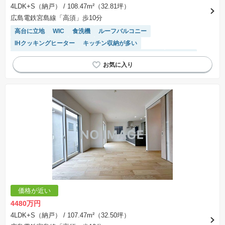
4LDK+S（納戸）
/ 108.47m²（32.81坪）
広島電鉄宮島線「高須」歩10分
高台に立地
WIC
食洗機
ルーフバルコニー
IHクッキングヒーター
キッチン収納が多い
駐車場（ハイルーフ）空き
接面道路の幅が６m以上
前面棟無
温水洗浄便座
オール電化
閑静な住宅地
モニター付きインターホン
陽当り良好
トイレ2個以上
システムキッチン
SIC
浴室乾燥機
対面キッチン
窓付き浴室
価格が近い
4480万円
4LDK+S（納戸）
/ 107.47m²（32.50坪）