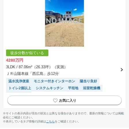
徒歩分数が似ている
4280万円
3LDK
/ 87.06m²（26.33坪）（実測）
ＪＲ山陽本線「西広島」歩12分
温水洗浄便座
モニター付きインターホン
陽当り良好
トイレ2個以上
システムキッチン
平坦地
浴室乾燥機
対面キッチン
※サイトの表示内容が現在の状況とは異なる場合がありますので、最新の情報については掲載
会社にご確認ください。
※表示しているタグ情報の詳細は
こちら
をご確認ください。