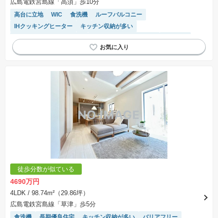
広島電鉄宮島線「高須」歩10分
高台に立地
WIC
食洗機
ルーフバルコニー
IHクッキングヒーター
キッチン収納が多い
駐車場（ハイルーフ）空き
接面道路の幅が６m以上
前面棟無
温水洗浄便座
オール電化
閑静な住宅地
モニター付きインターホン
陽当り良好
トイレ2個以上
システムキッチン
SIC
浴室乾燥機
対面キッチン
窓付き浴室
徒歩分数が似ている
4690万円
4LDK
/ 98.74m²（29.86坪）
広島電鉄宮島線「草津」歩5分
食洗機
長期優良住宅
キッチン収納が多い
バリアフリー