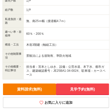
販売戸数
1戸
総戸数
1戸
私道負担・道
無、南25ｍ幅（接道幅4.7ｍ）
路
建ぺい率・容
60％・200％
積率
構造・工法
木造3階建（軸組工法）
その他制限事
景観法による規制有、準防火地域
項
その他概要・
担当者：宮本としゆき、設備：公営水道、本下水、都市ガ
特記事項
ス、建築確認番号：JE25BA1-34-0024、駐車場：カースペ
ース
資料請求(無料)
見学予約(無料)
お気に入りに追加