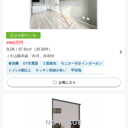
ことを条件として売買される土地のことをいいます。建築請負契約成立に向けて設計プランを
協議するため、土地購入者が自己の希望する建物の設計協議をするために必要な相当の期間の
交渉期間が設定され、その期間内で希望を満たすプランが実現できたかどうかにより結論を出
します。なお、この期間は概ね3ヶ月程度とされています。納得のいくプランが出来ず、建築請
負契約が成立しない場合、土地売買契約は白紙に戻り、土地契約にかかった代金（土地代金、
手付金など）は名目のいかんに関わらず、全て返却されます。
※課税対象物件の「価格」や「費用等」は消費税込みの「総額表示」で統一しています。
※「本体価格」とは、課税対象物件においては「消費税を除いた建物価格」と「土地価格」の
広さが似ている
合計額を指します。
※課税対象物件は消費税込みの総額表示のため、不動産広告の販売価格には本体価格の金額は
3980万円
表示されておりません。
※取引にかかる費用：物件の契約手続き、決済、引き渡し時にかかる費用を表示しています。
3LDK
/ 97.81m²（29.58坪）
不動産会社によって表記有無が異なるため、ご自身で十分な確認をしていただくようにお願い
ＪＲ山陽本線「向洋」歩40分
いたします。
※掲載の省エネ性能ラベル内の物件・住棟・号室名称については最新のものに変更されている
食洗機
EV充電器
２面採光
モニター付きインターホン
場合があります。
トイレ2個以上
キッチン収納が多い
平坦地
接面道路の幅が６m以上
温水洗浄便座
陽当り良好
WIC
浴室乾燥機
システムキッチン
対面キッチン
窓付き浴室