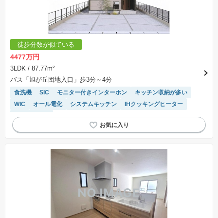
徒歩分数が似ている
4477万円
3LDK
/ 87.77m²
バス「旭が丘団地入口」歩3分～4分
食洗機
SIC
モニター付きインターホン
キッチン収納が多い
WIC
オール電化
システムキッチン
IHクッキングヒーター
対面キッチン