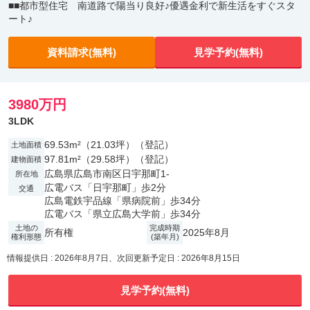
■■都市型住宅 南道路で陽当り良好♪優遇金利で新生活をすぐスタ
ート♪
資料請求(無料)
見学予約(無料)
3980万円
3LDK
69.53m²（21.03坪）（登記）
土地面積
97.81m²（29.58坪）（登記）
建物面積
広島県広島市南区日宇那町1-
所在地
広電バス「日宇那町」歩2分
交通
広島電鉄宇品線「県病院前」歩34分
広電バス「県立広島大学前」歩34分
土地の
完成時期
所有権
2025年8月
権利形態
(築年月)
情報提供日 : 2026年8月7日、次回更新予定日 : 2026年8月15日
見学予約(無料)