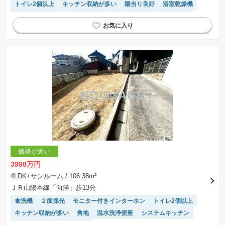
トイレ2個以上
キッチン収納が多い
陽当り良好
浴室乾燥機
システムキッチン
閑静な住宅地
対面キッチン
窓付き浴室
価格が近い
3998万円
4LDK+サンルーム
/ 106.38m²
ＪＲ山陽本線「向洋」歩13分
食洗機
２面採光
モニター付きインターホン
トイレ2個以上
キッチン収納が多い
角地
温水洗浄便座
システムキッチン