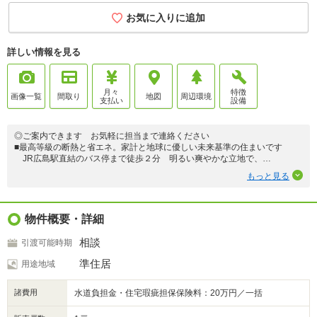
お気に入りに追加
詳しい情報を見る
月々
特徴
画像一覧
間取り
地図
周辺環境
支払い
設備
◎ご案内できます お気軽に担当まで連絡ください
■最高等級の断熱と省エネ。家計と地球に優しい未来基準の住まいです
JR広島駅直結のバス停まで徒歩２分 明るい爽やかな立地で、
バス停すぐで通勤通学便利です 平地なので自転車も楽々
もっと見る
未来基準のエコ住宅が、金利優遇で手の届きます。フラット35S・Aプラ
ン。
各居室にクロ－ゼット・WCT付 季節の収納もワイドクローゼットで簡
単
物件概要・詳細
心地よい陽当たりのリビング 毎日の暮らしも快適ですね♪
相談
引渡可能時期
準住居
用途地域
諸費用
水道負担金・住宅瑕疵担保保険料：20万円／一括