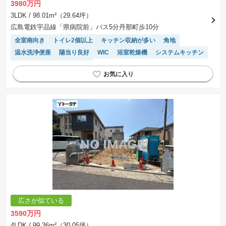
3980万円
3LDK
/ 98.01m²（29.64坪）
広島電鉄宇品線「県病院前」バス5分丹那町歩10分
全室南向き
トイレ2個以上
キッチン収納が多い
角地
温水洗浄便座
陽当り良好
WIC
浴室乾燥機
システムキッチン
対面キッチン
窓付き浴室
広さが似ている
3590万円
4LDK
/ 99.36m²（30.05坪）