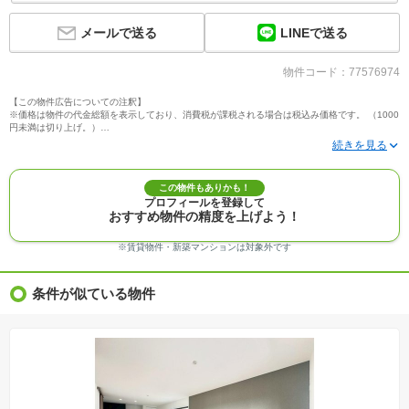
LINEで送る
メールで送る
物件コード：77576974
【この物件広告についての注釈】
※価格は物件の代金総額を表示しており、消費税が課税される場合は税込み価格です。 （1000
円未満は切り上げ。）
※写真に写っている、またはパース（絵）や間取り図に描かれている家具や車などは、特にコ
メントがない場合、販売価格に含まれません。
※敷地権利が定期借地権のものは価格に権利金を含みます。
※建築条件付き土地価格には、建物価格は含まれません。
この物件もありかも！
※物件情報は、原則として情報提供日の２日前に最終確認した情報です。
プロフィールを登録して
※完成予想図はいずれも外構、植栽、外観等実際のものとは多少異なることがあります。
おすすめ物件の精度を上げよう！
※モデルルーム・モデルハウス・展示場・ショールームの画像の場合、今回販売の物件と異な
る場合があります。
※ＣＧ合成の画像の場合、実際とは多少異なる場合があります。
※賃貸物件・新築マンションは対象外です
※物件特徴：販売戸数が複数の物件は、全ての住戸に該当しない項目もあります。
※完成後１年以上を経過した未入居物件が掲載される場合があります。ご了承ください。
※新着：物件情報が「SUUMO」に掲載された日から１週間表示されます。
条件が似ている物件
※価格更新：物件価格が変更された日から１週間表示されます。
※販売予定物件はすべて、販売開始するまで契約または予約の申込みはできません。
※購入の前には物件内容や契約条件についてご自身で十分な確認をしていただくようにお願い
いたします。
※建築条件土地の情報内に掲載されている、建物プラン例は、土地購入者の設計プランの参考
の一例であって、プランの採用可否は任意です。
※土地（建築条件なし）で「建物プラン例」が表記してある時、そのプラン例は特定の建築請
負会社によるもので、当該建築請負会社以外で建てた場合、同様のものが同価格で建てられる
とは限りません。また建築請負会社を特定するものではありません。
※建築条件付き土地とは、その土地に建築する建物の建築請負契約が、一定期間内に成立する