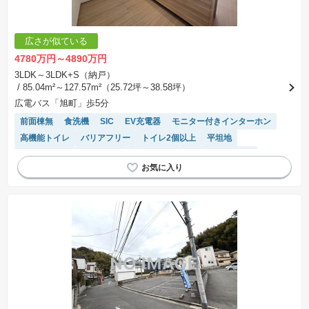
広さが似ている
4780万円～4890万円
3LDK～3LDK+S（納戸）
/ 85.04m²～127.57m²（25.72坪～38.58坪）
広電バス「旭町」歩5分
前面棟無
食洗機
SIC
EV充電器
モニター付きインターホン
高機能トイレ
バリアフリー
トイレ2個以上
平坦地
温水洗浄便座
陽当り良好
浴室乾燥機
システムキッチン
閑静な住宅地
対面キッチン
窓付き浴室