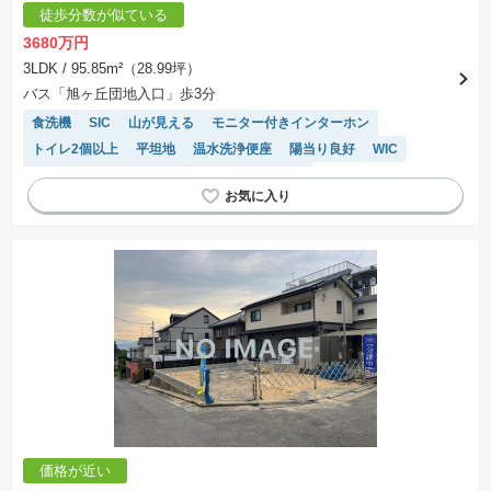
徒歩分数が似ている
3680万円
3LDK
/ 95.85m²（28.99坪）
バス「旭ヶ丘団地入口」歩3分
食洗機
SIC
山が見える
モニター付きインターホン
トイレ2個以上
平坦地
温水洗浄便座
陽当り良好
WIC
オール電化
浴室乾燥機
システムキッチン
IHクッキングヒーター
閑静な住宅地
対面キッチン
価格が近い