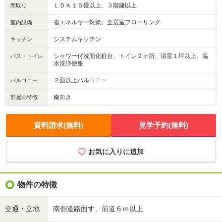
ＬＤＫ１５畳以上、３階建以上
間取り
省エネルギー対策、全居室フローリング
室内設備
システムキッチン
キッチン
シャワー付洗面化粧台、トイレ２ヶ所、浴室１坪以上、温
バス・トイレ
水洗浄便座
２面以上バルコニー
バルコニー
南向き
部屋の特徴
資料請求(無料)
見学予約(無料)
お気に入りに追加
物件の特徴
交通・立地
南側道路面す、前道６ｍ以上