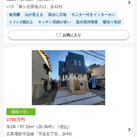
バス「旭ヶ丘団地入口」歩12分
食洗機
山が見える
高台に立地
モニター付きインターホン
トイレ2個以上
キッチン収納が多い
温水洗浄便座
陽当り良好
浴室乾燥機
システムキッチン
閑静な住宅地
対面キッチン
窓付き浴室
価格が近い
3780万円
3LDK
/ 87.15m²（26.36坪）（登記）
広島電鉄宇品線「宇品五丁目」歩4分