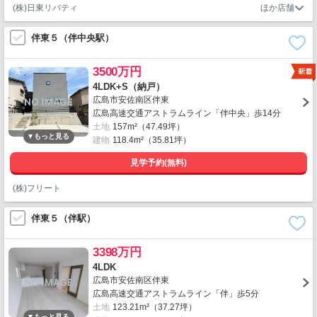
(株)日東リバティ
伴東５（伴中央駅）
3500万円
4LDK+S（納戸）
広島市安佐南区伴東
広島高速交通アストラムライン「伴中央」歩14分
土地
157m²（47.49坪）
建物
118.4m²（35.81坪）
見学予約(無料)
(株)フリート
伴東５（伴駅）
3398万円
4LDK
広島市安佐南区伴東
広島高速交通アストラムライン「伴」歩5分
土地
123.21m²（37.27坪）