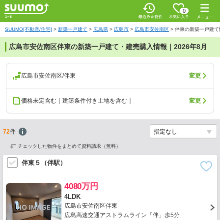
0
SUUMO[不動産/住宅]
>
新築一戸建て
>
広島県
>
広島市
>
広島市安佐南区
>
伴東の新築一戸建て
広島市安佐南区伴東の新築一戸建て・建売購入情報｜2026年8月
広島市安佐南区/伴東
変更
価格未定含む｜建築条件付き土地を含む｜
変更
72
件
チェックした物件をまとめて資料請求（無料）
伴東５（伴駅）
4080万円
4LDK
広島市安佐南区伴東
広島高速交通アストラムライン「伴」歩5分