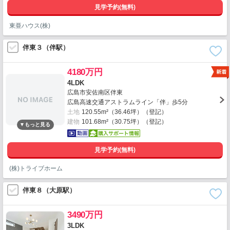
見学予約(無料)
東亜ハウス(株)
伴東３（伴駅）
4180万円
4LDK
広島市安佐南区伴東
広島高速交通アストラムライン「伴」歩5分
土地
120.55m²（36.46坪）（登記）
建物
101.68m²（30.75坪）（登記）
見学予約(無料)
(株)トライブホーム
伴東８（大原駅）
3490万円
3LDK