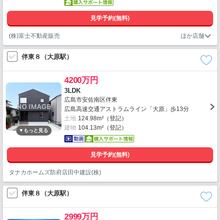
見学予約(無料)
(株)富士不動産販売
伴東８（大原駅）
4200万円
3LDK
広島市安佐南区伴東
広島高速交通アストラムライン「大原」歩13分
土地
124.98m²（登記）
建物
104.13m²（登記）
見学予約(無料)
タナカホームズ防府店田中建設(株)
伴東８（大原駅）
2999万円