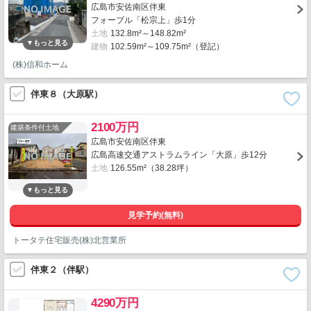
広島市安佐南区伴東
フォーブル「松宗上」歩1分
土地
132.8m²～148.82m²
建物
102.59m²～109.75m²（登記）
(株)信和ホーム
伴東８（大原駅）
2100万円
建築条件付土地
広島市安佐南区伴東
広島高速交通アストラムライン「大原」歩12分
土地
126.55m²（38.28坪）
見学予約(無料)
トータテ住宅販売(株)北営業所
伴東２（伴駅）
4290万円