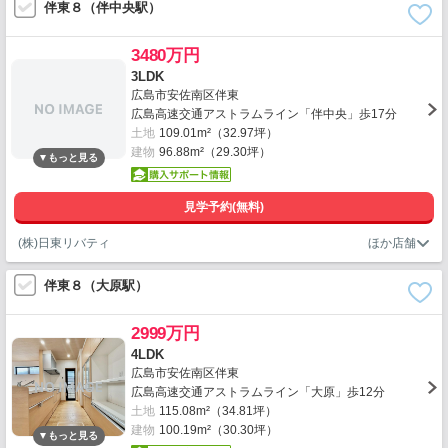
伴東８（伴中央駅）
3480万円
3LDK
広島市安佐南区伴東
広島高速交通アストラムライン「伴中央」歩17分
土地
109.01m²（32.97坪）
建物
96.88m²（29.30坪）
見学予約(無料)
(株)日東リバティ
伴東８（大原駅）
2999万円
4LDK
広島市安佐南区伴東
広島高速交通アストラムライン「大原」歩12分
土地
115.08m²（34.81坪）
建物
100.19m²（30.30坪）