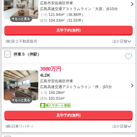
広島市安佐南区伴東
広島高速交通アストラムライン「大原」歩10分
土地
121.94m²（36.88坪）
建物
104.33m²（31.55坪）
見学予約(無料)
(株)富士不動産販売
伴東５（伴駅）
3980万円
4LDK
広島市安佐南区伴東
広島高速交通アストラムライン「伴」歩5分
土地
140.28m²
建物
101.01m²
見学予約(無料)
(株)日東リバティ