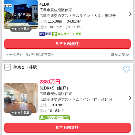
4LDK
広島市安佐南区伴東
広島高速交通アストラムライン「大原」歩12分
土地
115.08m²（34.81坪）
建物
100.19m²（30.30坪）
見学予約(無料)
トータテ住宅販売(株)北営業所
伴東１（伴駅）
2880万円
3LDK+S（納戸）
広島市安佐南区伴東
広島高速交通アストラムライン「伴」歩14分
土地
110.07m²
建物
101.64m²
見学予約(無料)