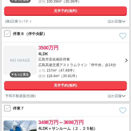
建物
100.39m²（30.36坪）
見学予約(無料)
(株)日東リバティ
伴東８（伴中央駅）
3500万円
4LDK
広島市安佐南区伴東
広島高速交通アストラムライン「伴中央」歩14分
土地
157m²（47.49坪）
建物
118.4m²（35.81坪）
見学予約(無料)
平和不動産販売(株)
伴東７
3498万円～3698万円
4LDK＋サンルーム（２．２５帖）