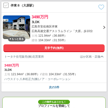
伴東８（大原駅）
3490万円
3LDK
広島市安佐南区伴東
広島高速交通アストラムライン「大原」歩10分
土地
121.94m²（36.88坪）
建物
104.33m²（31.55坪）
見学予約(無料)
トータテ住宅販売(株)北営業所
3480万円
3LDK
土地
121.94m²（36.88坪）
建物
104.33m²（31.55坪）
ハウスドゥ 八本松正力(株)ノア・コーポレーション
次の3件
この物件もありかも！
プロフィールを登録して