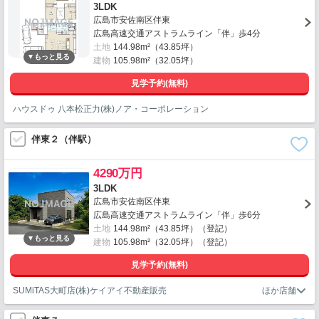
3LDK
広島市安佐南区伴東
広島高速交通アストラムライン「伴」歩4分
土地
144.98m²（43.85坪）
建物
105.98m²（32.05坪）
見学予約(無料)
ハウスドゥ 八本松正力(株)ノア・コーポレーション
伴東２（伴駅）
4290万円
3LDK
広島市安佐南区伴東
広島高速交通アストラムライン「伴」歩6分
土地
144.98m²（43.85坪）（登記）
建物
105.98m²（32.05坪）（登記）
見学予約(無料)
SUMiTAS大町店(株)ケイアイ不動産販売