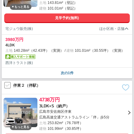
土地
143.81m²（登記）
建物
101.01m²（登記）
見学予約(無料)
宅ジュウ販売(株)
3980万円
4LDK
土地
140.28m²（42.43坪）（実測）
建物
101.01m²（30.55坪）（実測）
西洋トラスト(株)
次の1件
伴東２（伴駅）
4738万円
3LDK+S（納戸）
広島市安佐南区伴東
広島高速交通アストラムライン「伴」歩5分
土地
253.82m²（76.78坪）
建物
101.99m²（30.85坪）