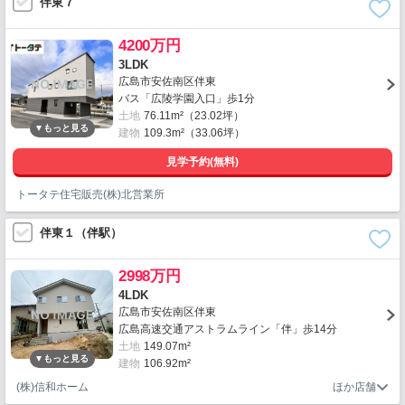
伴東７
4200万円
3LDK
広島市安佐南区伴東
バス「広陵学園入口」歩1分
土地
76.11m²（23.02坪）
建物
109.3m²（33.06坪）
見学予約(無料)
トータテ住宅販売(株)北営業所
伴東１（伴駅）
2998万円
4LDK
広島市安佐南区伴東
広島高速交通アストラムライン「伴」歩14分
土地
149.07m²
建物
106.92m²
(株)信和ホーム