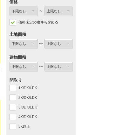
価格
〜
価格未定の物件も含める
土地面積
〜
建物面積
〜
間取り
1K/DK/LDK
2K/DK/LDK
3K/DK/LDK
4K/DK/LDK
5K以上