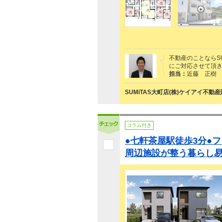
不動産のことならS
にご対応させて頂
担当：
近藤 正樹
SUMiTAS大町店(株)ケイアイ不動
コラム付き
●七軒茶屋駅徒歩3分●フ
周辺施設が整う暮らし