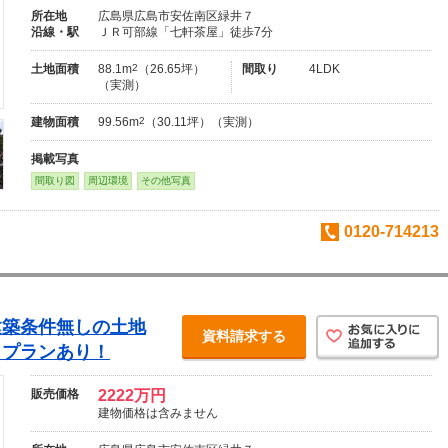
所在地
広島県広島市安佐南区緑井７
沿線・駅
ＪＲ可部線「七軒茶屋」徒歩7分
土地面積
88.1m
2
（26.65坪）
間取り
4LDK
（実測）
建物面積
99.56m
2
（30.11坪）（実測）
掲載写真
間取り図
周辺環境
その他写真
0120-714213
建築条件無しの土地
資料請求する
トプランあり！
販売価格
2222万円
建物価格は含みません