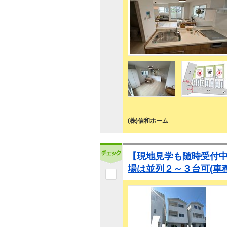
(株)信和ホーム
【現地見学も随時受付
場は並列２～３台可(車