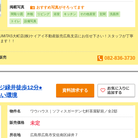
掲載写真
おすすめ写真がそろってます
間取り図
外観
リビング
浴室
キッチン
その他居室
玄関
洗面所
トイレ
設備写真
UMiTAS大町店(株)ケイアイ不動産販売広島支店にお任せ下さい！スタッフが丁寧
きます！！
産販売
082-836-3730
ジ緑井徒歩12分●
資料請求する
易い環境
物件名
ワウハウス｜ソフィスガーデン七軒茶屋駅前／全2邸
販売価格
未定
所在地
広島県広島市安佐南区緑井７