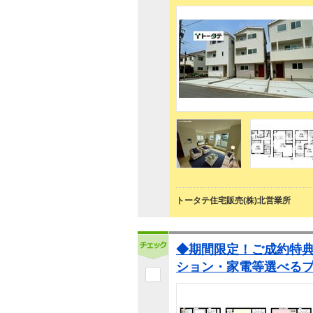
トータテ住宅販売(株)北営業所
◆期間限定！ご成約特
ション・家電等選べる