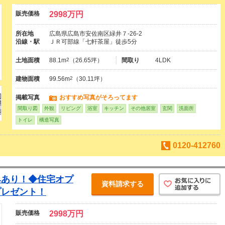
販売価格
2998万円
所在地
広島県広島市安佐南区緑井７-26-2
沿線・駅
ＪＲ可部線「七軒茶屋」徒歩5分
土地面積
88.1m
2
（26.65坪）
間取り
4LDK
建物面積
99.56m
2
（30.11坪）
掲載写真
おすすめ写真がそろってます
間取り図
外観
リビング
浴室
キッチン
その他居室
玄関
洗面所
トイレ
構造写真
0120-412760
典あり！◆住宅オプ
資料請求する
プレゼント！
販売価格
2998万円