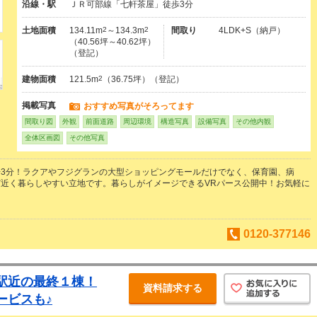
沿線・駅
ＪＲ可部線「七軒茶屋」徒歩3分
土地面積
134.11m
2
～134.3m
2
間取り
4LDK+S（納戸）
（40.56坪～40.62坪）
（登記）
建物面積
121.5m
2
（36.75坪）（登記）
掲載写真
おすすめ写真がそろってます
間取り図
外観
前面道路
周辺環境
構造写真
設備写真
その他内観
全体区画図
その他写真
3分！ラクアやフジグランの大型ショッピングモールだけでなく、保育園、病
近く暮らしやすい立地です。暮らしがイメージできるVRパース公開中！お気軽に
0120-377146
駅近の最終１棟！
資料請求する
ービスも♪