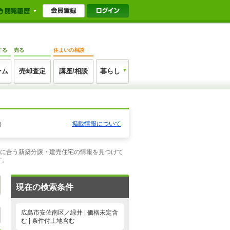
する
売る
住まいの相談
ーム
売却査定
講座/相談
暮らし
掲載情報について
）
望に合う新築分譲・建売住宅の情報を見つけて
す。
現在の検索条件
広島市安佐南区／緑井 | 価格未定含
む | 条件付土地含む