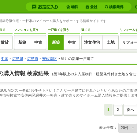
井の新築分譲住宅・一軒家のマイホーム購入をサポートする情報サイトです。
りる
マンションを買う
一戸建てを買う
建てる
リフォーム
賃貸
新築
中古
新築
中古
注文住宅
土地
リフォ
>
中国
>
広島県
>
広島市
>
安佐南区
> 緑井の新築一戸建て
の購入情報 検索結果
（築1年以上の未入居物件・建築条件付き土地を含む
SUUMO(スーモ)にお任せ下さい！こんな一戸建てに住みたいというあなたのご希
物件情報検索で安佐南区緑井の一軒家・建て売りのマイホーム購入情報をご提供しま
1
2
次へ
表示件数：