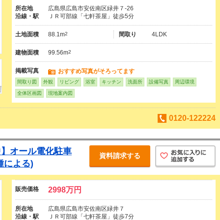
所在地
広島県広島市安佐南区緑井７-26
沿線・駅
ＪＲ可部線「七軒茶屋」徒歩5分
土地面積
88.1m
2
間取り
4LDK
建物面積
99.56m
2
掲載写真
おすすめ写真がそろってます
間取り図
外観
リビング
浴室
キッチン
洗面所
設備写真
周辺環境
全体区画図
現地案内図
0120-122224
中】オール電化駐車
資料請求する
種による)
販売価格
2998万円
所在地
広島県広島市安佐南区緑井７
沿線・駅
ＪＲ可部線「七軒茶屋」徒歩7分