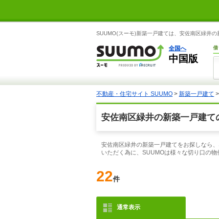
SUUMO(スーモ)新築一戸建ては、安佐南区緑
全国へ
借
中国版
不動産・住宅サイト SUUMO
>
新築一戸建て
安佐南区緑井の新築一戸建て
安佐南区緑井の新築一戸建てをお探しなら、
いただく為に、SUUMOは様々な切り口の
22
件
通常表示