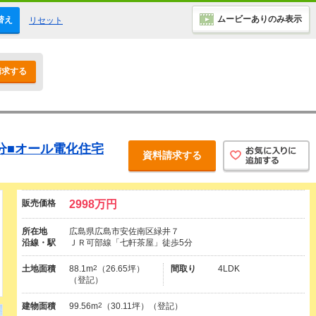
ムービーありのみ表示
替え
リセット
請求する
分■オール電化住宅
資料請求する
販売価格
2998万円
所在地
広島県広島市安佐南区緑井７
沿線・駅
ＪＲ可部線「七軒茶屋」徒歩5分
土地面積
88.1m
2
（26.65坪）
間取り
4LDK
（登記）
建物面積
99.56m
2
（30.11坪）（登記）