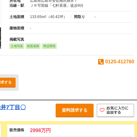
所在地
広島県広島市安佐南区緑井７
沿線・駅
ＪＲ可部線「七軒茶屋」徒歩9分
土地面積
133.65m
2
（40.42坪）
間取り
-
建物面積
-
掲載写真
土地写真
前面道路
周辺環境
0120-412760
請求する
井7丁目〇
資料請求する
販売価格
2998万円