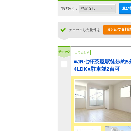
並び
並び替え：
まとめて資料
チェックした物件を
コラム付き
■JR七軒茶屋駅徒歩約5
4LDK■駐車並2台可