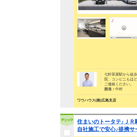
七軒茶屋駅から徒歩
院、コンビニもほど
ご連絡ください。
担当：
中村
ワウハウス(株)広島支店
住まいのトータテ♪ＪＲ
自社施工で安心♪提携サ