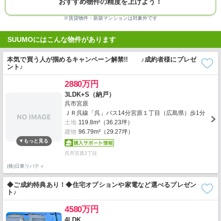
おすすめ物件の精度を上げよう！
※賃貸物件・新築マンションは対象外です
SUUMOにはこんな物件があります
本気で買う人が掴めるキャンペーン解禁!! ♪成約者様にプレゼ
ント♪
2880万円
3LDK+S（納戸）
呉市宮原
ＪＲ呉線「呉」バス14分宮原１丁目（広島県）歩1分
土地
119.8m²（36.23坪）
建物
96.79m²（29.27坪）
呉市宮原2丁目
(株)日東リバティ
◆ご成約特典あり！◆住宅オプションや家電など選べるプレゼン
ト♪
4580万円
4LDK