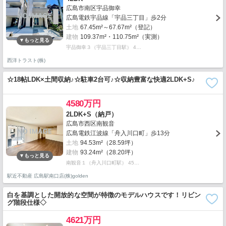
広島市南区宇品御幸
広島電鉄宇品線「宇品三丁目」歩2分
土地
67.45m²～67.67m²（登記）
建物
109.37m²・110.75m²（実測）
宇品御幸３（宇品三丁目駅） 4…
西洋トラスト(株)
☆18帖LDK×土間収納♪☆駐車2台可♪☆収納豊富な快適2LDK+S♪
4580万円
2LDK+S（納戸）
広島市西区南観音
広島電鉄江波線「舟入川口町」歩13分
土地
94.53m²（28.59坪）
建物
93.24m²（28.20坪）
南観音１（舟入川口町駅） 45…
駅近不動産 広島駅南口店(株)golden
白を基調とした開放的な空間が特徴のモデルハウスです！リビン
グ階段仕様◇
4621万円