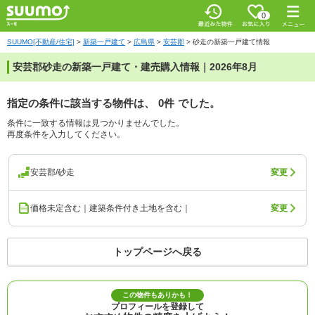
0
SUUMO[不動産/住宅]
>
新築一戸建て
>
広島県
>
安芸郡
>
砂走の新築一戸建て情報
安芸郡砂走の新築一戸建て・建売購入情報｜2026年8月
指定の条件に該当する物件は、
0件
でした。
条件に一致する情報は見つかりませんでした。
再度条件を入力してください。
安芸郡/砂走
変更
価格未定含む｜建築条件付き土地を含む｜
変更
トップページへ戻る
この物件もありかも！
プロフィールを登録して