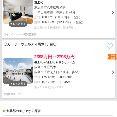
3LDK
東広島市八本松町米満
ＪＲ山陽本線「寺家」歩24分
土地
168.1m²（50.85坪）（登記）
建物
106.19m²（32.12坪）（登記）
東広島市八本松町米満 新築戸建…
(株)エイトホーム売買営業部
〇カーサ・ヴェルディ馬木3丁目〇
2398万円～2798万円
4LDK～5LDK＋サンルーム
広島市東区馬木
広島市「豊芝入口バス停」歩5分
土地
175.45m²～189.92m²
建物
107.73m²～118.45m²
馬木３ 2398万円～2798…
(株)信和ホーム
安芸郡のエリアから探す