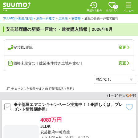
0
SUUMO[不動産/住宅]
>
新築一戸建て
>
広島県
>
安芸郡
>
鹿籠の新築一戸建て情報
安芸郡鹿籠の新築一戸建て・建売購入情報｜2026年8月
安芸郡/鹿籠
変更
価格未定含む｜建築条件付き土地を含む｜
変更
チェックした物件をまとめて資料請求（無料）
(
1
～
14
件目/
14
件)
◆全部屋エアコンキャンペーン実施中！！◆詳しくは、プレ
ゼント情報欄参照♪
4080万円
3LDK
安芸郡府中町鹿籠