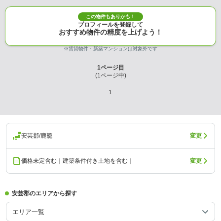
この物件もありかも！
プロフィールを登録して
おすすめ物件の精度を上げよう！
※賃貸物件・新築マンションは対象外です
1
ページ目
(
1
ページ中)
1
安芸郡/鹿籠
変更
価格未定含む｜建築条件付き土地を含む｜
変更
安芸郡のエリアから探す
エリア一覧