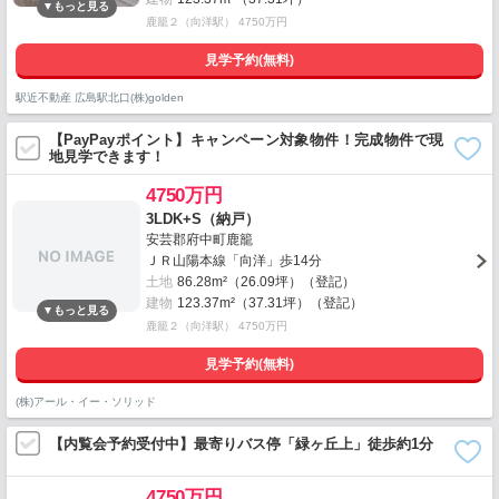
鹿籠２（向洋駅） 4750万円
見学予約(無料)
駅近不動産 広島駅北口(株)golden
【PayPayポイント】キャンペーン対象物件！完成物件で現
地見学できます！
4750万円
3LDK+S（納戸）
安芸郡府中町鹿籠
ＪＲ山陽本線「向洋」歩14分
土地
86.28m²（26.09坪）（登記）
建物
123.37m²（37.31坪）（登記）
鹿籠２（向洋駅） 4750万円
見学予約(無料)
(株)アール・イー・ソリッド
【内覧会予約受付中】最寄りバス停「緑ヶ丘上」徒歩約1分
4750万円