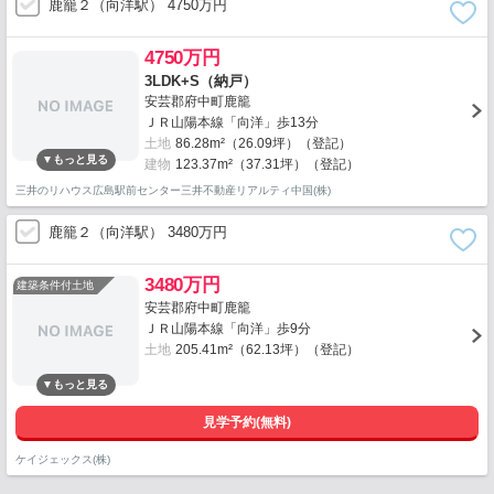
鹿籠２（向洋駅） 4750万円
4750万円
3LDK+S（納戸）
安芸郡府中町鹿籠
ＪＲ山陽本線「向洋」歩13分
土地
86.28m²（26.09坪）（登記）
建物
123.37m²（37.31坪）（登記）
三井のリハウス広島駅前センター三井不動産リアルティ中国(株)
鹿籠２（向洋駅） 3480万円
3480万円
建築条件付土地
安芸郡府中町鹿籠
ＪＲ山陽本線「向洋」歩9分
土地
205.41m²（62.13坪）（登記）
見学予約(無料)
ケイジェックス(株)