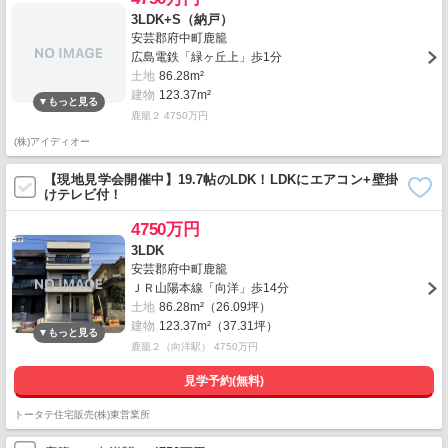
3LDK+S（納戸）
安芸郡府中町鹿籠
広島電鉄「緑ヶ丘上」歩1分
土地
86.28m²
建物
123.37m²
鹿籠２ 4750万円
(株)アイディオー
【現地見学会開催中】19.7帖のLDK！LDKにエアコン+壁掛
けテレビ付！
4750万円
3LDK
安芸郡府中町鹿籠
ＪＲ山陽本線「向洋」歩14分
土地
86.28m²（26.09坪）
建物
123.37m²（37.31坪）
鹿籠２（向洋駅） 4750万円
見学予約(無料)
トータテ住宅販売(株)東営業所