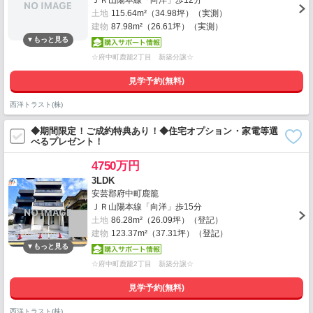
ＪＲ山陽本線「向洋」歩12分
土地
115.64m²（34.98坪）（実測）
建物
87.98m²（26.61坪）（実測）
☆府中町鹿籠2丁目 新築分譲☆
見学予約(無料)
西洋トラスト(株)
◆期間限定！ご成約特典あり！◆住宅オプション・家電等選
べるプレゼント！
4750万円
3LDK
安芸郡府中町鹿籠
ＪＲ山陽本線「向洋」歩15分
土地
86.28m²（26.09坪）（登記）
建物
123.37m²（37.31坪）（登記）
☆府中町鹿籠2丁目 新築分譲☆
見学予約(無料)
西洋トラスト(株)