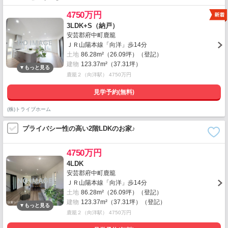
4750万円
3LDK+S（納戸）
安芸郡府中町鹿籠
ＪＲ山陽本線「向洋」歩14分
土地
86.28m²（26.09坪）（登記）
建物
123.37m²（37.31坪）
鹿籠２（向洋駅） 4750万円
見学予約(無料)
(株)トライブホーム
プライバシー性の高い2階LDKのお家♪
4750万円
4LDK
安芸郡府中町鹿籠
ＪＲ山陽本線「向洋」歩14分
土地
86.28m²（26.09坪）（登記）
建物
123.37m²（37.31坪）（登記）
鹿籠２（向洋駅） 4750万円