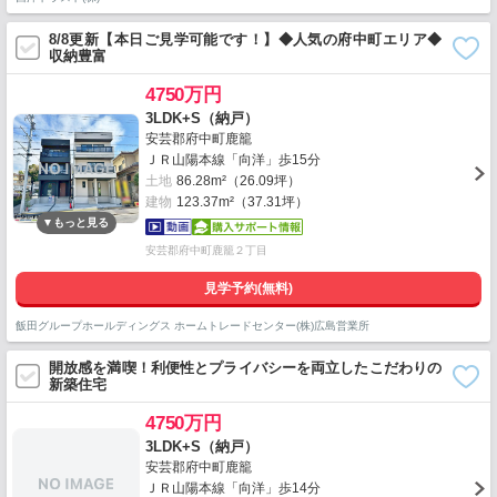
8/8更新【本日ご見学可能です！】◆人気の府中町エリア◆
収納豊富
4750万円
3LDK+S（納戸）
安芸郡府中町鹿籠
ＪＲ山陽本線「向洋」歩15分
土地
86.28m²（26.09坪）
建物
123.37m²（37.31坪）
安芸郡府中町鹿籠２丁目
見学予約(無料)
飯田グループホールディングス ホームトレードセンター(株)広島営業所
開放感を満喫！利便性とプライバシーを両立したこだわりの
新築住宅
4750万円
3LDK+S（納戸）
安芸郡府中町鹿籠
ＪＲ山陽本線「向洋」歩14分