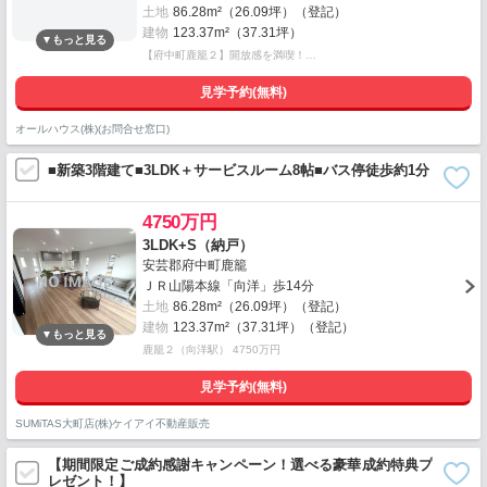
土地
86.28m²（26.09坪）（登記）
建物
123.37m²（37.31坪）
【府中町鹿籠２】開放感を満喫！…
見学予約(無料)
オールハウス(株)(お問合せ窓口)
■新築3階建て■3LDK＋サービスルーム8帖■バス停徒歩約1分
4750万円
3LDK+S（納戸）
安芸郡府中町鹿籠
ＪＲ山陽本線「向洋」歩14分
土地
86.28m²（26.09坪）（登記）
建物
123.37m²（37.31坪）（登記）
鹿籠２（向洋駅） 4750万円
見学予約(無料)
SUMiTAS大町店(株)ケイアイ不動産販売
【期間限定ご成約感謝キャンペーン！選べる豪華成約特典プ
レゼント！】