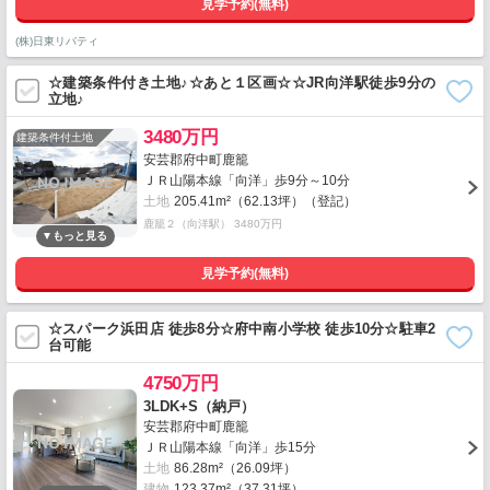
見学予約(無料)
(株)日東リバティ
☆建築条件付き土地♪☆あと１区画☆☆JR向洋駅徒歩9分の
立地♪
3480万円
建築条件付土地
安芸郡府中町鹿籠
ＪＲ山陽本線「向洋」歩9分～10分
土地
205.41m²（62.13坪）（登記）
鹿籠２（向洋駅） 3480万円
見学予約(無料)
☆スパーク浜田店 徒歩8分☆府中南小学校 徒歩10分☆駐車2
台可能
4750万円
3LDK+S（納戸）
安芸郡府中町鹿籠
ＪＲ山陽本線「向洋」歩15分
土地
86.28m²（26.09坪）
建物
123.37m²（37.31坪）