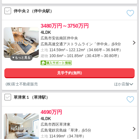
伴中央２（伴中央駅）
3480万円～3750万円
4LDK
広島市安佐南区伴中央
広島高速交通アストラムライン「伴中央」歩9分
土地
114.59m²～122.12m²（34.66坪～36.94坪）
建物
100.6m²～101.85m²（30.43坪～30.80坪）
見学予約(無料)
(株)富士不動産販売
草津東１（草津駅）
4690万円
4LDK
広島市西区草津東
広島電鉄宮島線「草津」歩5分
土地
114.99m²（34.78坪）