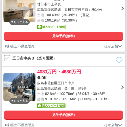
廿日市市上平良
広島電鉄宮島線「廿日市市役所前」歩14分
土地
100.49m²（30.39坪）（登記）
建物
100.19m²（30.30坪）
見学予約(無料)
(株)富士不動産販売
五日市中央３（楽々園駅）
4080万円・4680万円
4LDK
広島市佐伯区五日市中央
広島電鉄宮島線「楽々園」歩8分
土地
82.8m²・100.78m²（25.04坪・30.48坪）
建物
91.91m²・105.16m²（27.80坪・31.81坪）
見学予約(無料)
(株)富士不動産販売