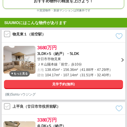
おすすめ物件の精度を上げよう！
※賃貸物件・新築マンションは対象外です
SUUMOにはこんな物件があります
物見東１（前空駅）
3680万円
3LDK+S（納戸）・5LDK
廿日市市物見東
ＪＲ山陽本線「前空」歩10分
土地
138.45m²・156.36m²（41.88坪・47.29坪）
建物
104.17m²・107.14m²（31.51坪・32.40坪）
見学予約(無料)
(株)Sunsハウジング
上平良（廿日市市役所前駅）
3380万円
4LDK+S（納戸）