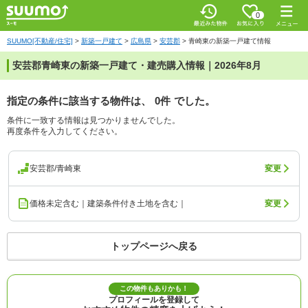
0
SUUMO[不動産/住宅]
>
新築一戸建て
>
広島県
>
安芸郡
>
青崎東の新築一戸建て情報
安芸郡青崎東の新築一戸建て・建売購入情報｜2026年8月
指定の条件に該当する物件は、
0件
でした。
条件に一致する情報は見つかりませんでした。
再度条件を入力してください。
安芸郡/青崎東
変更
価格未定含む｜建築条件付き土地を含む｜
変更
トップページへ戻る
この物件もありかも！
プロフィールを登録して