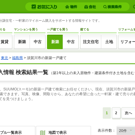
新築分譲住宅・一軒家のマイホーム購入をサポートする情報サイトです。
りる
マンションを買う
一戸建てを買う
建てる
リフォーム
賃貸
新築
中古
新築
中古
注文住宅
土地
リフォ
>
東北
>
福島県
> 須賀川市の新築一戸建て
入情報 検索結果一覧
（築1年以上の未入居物件・建築条件付き土地を含む
、SUUMO(スーモ)の新築一戸建て検索にお任せください。現在、須賀川市の新築
索できます。写真、映像、間取りから、あなたの希望に合った一軒家・建て売りの新
てを見つけましょう。
1
2
次へ
表示件数：
プル一覧表示
地図で表示