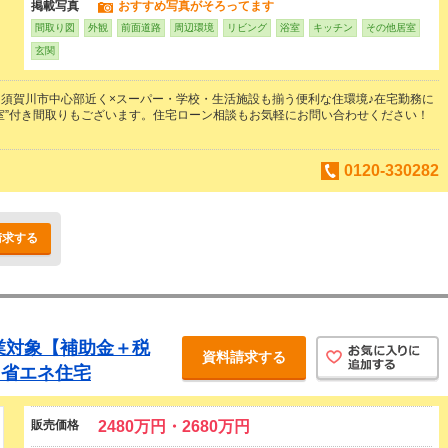
掲載写真
おすすめ写真がそろってます
間取り図
外観
前面道路
周辺環境
リビング
浴室
キッチン
その他居室
玄関
須賀川市中心部近く×スーパー・学校・生活施設も揃う便利な住環境♪在宅勤務に
室”付き間取りもございます。住宅ローン相談もお気軽にお問い合わせください！
0120-330282
請求する
事業対象【補助金＋税
資料請求する
！省エネ住宅
販売価格
2480万円・2680万円