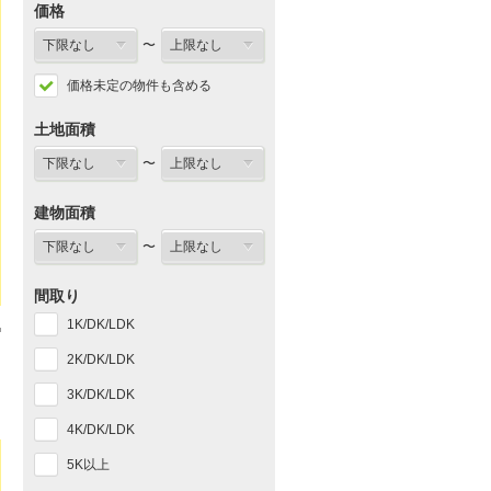
価格
〜
価格未定の物件も含める
土地面積
〜
建物面積
〜
間取り
1K/DK/LDK
2K/DK/LDK
3K/DK/LDK
4K/DK/LDK
5K以上