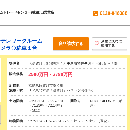
ムトレードセンター(株)郡山営業所
0120-848088
◇テレワークルーム
資料請求する
カメラ◇駐車１台
物件名
《須賀川市影沼町第４》◆新着物件◆月々6万円台～！郡…
販売価格
2580万円・2780万円
所在地
福島県須賀川市影沼町
沿線・駅
ＪＲ東北本線「須賀川」バス17分停歩2分
土地面積
236.03m
2
・238.49m
2
間取り
4LDK・4LDK+S（納
（71.39坪・72.14坪）
戸）
（登記）
建物面積
95.58m
2
～104.48m
2
（28.91坪～31.60坪）（登記）