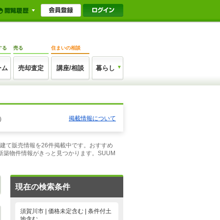
する
売る
住まいの相談
ーム
売却査定
講座/相談
暮らし
掲載情報について
）
戸建て販売情報を26件掲載中です。おすすめ
築物件情報がきっと見つかります。SUUM
現在の検索条件
須賀川市 | 価格未定含む | 条件付土
地含む