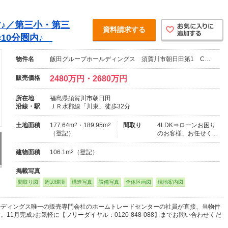
♪／第三小・第三
資料請求する
10分圏内♪
物件名
飯田グループホールディングス 須賀川市朝日田第1 C…
販売価格
2480万円・2680万円
所在地
福島県須賀川市朝日田
沿線・駅
ＪＲ水郡線「川東」徒歩32分
土地面積
177.64m
2
・189.95m
2
間取り
4LDK⇒ローンお困り
（登記）
のお客様、お任せく...
建物面積
106.1m
2
（登記）
掲載写真
間取り図
周辺環境
構造写真
設備写真
全体区画図
現地案内図
ルディングス唯一の販売専門会社のホームトレードセンターの社員が直接、当物件
11月完成♪お気軽に【フリーダイヤル：0120-848-088】までお問い合わせくだ