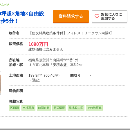
ラム付き
0坪超×角地×自由設
資料請求する
歩5分！
物件名
【住友林業建築条件付】フォレストリータウン向陽町
販売価格
1090万円
建物価格は含みません
所在地
福島県須賀川市向陽町565番1外
沿線・駅
ＪＲ東北本線「安積永盛」車3.9km
土地面積
199.9m
2
（60.46坪）
間取り
-
（登記）
建物面積
-
掲載写真
区画図
土地写真
前面道路
周辺環境
現地案内図
その他写真