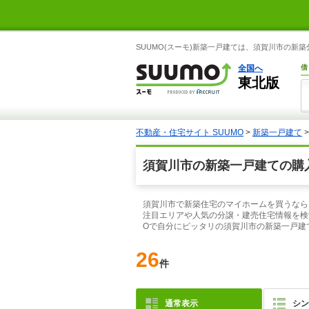
SUUMO(スーモ)新築一戸建ては、須賀川市の
全国へ
借
東北版
不動産・住宅サイト SUUMO
>
新築一戸建て
須賀川市の新築一戸建ての購
須賀川市で新築住宅のマイホームを買うなら
注目エリアや人気の分譲・建売住宅情報を検
Oで自分にピッタリの須賀川市の新築一戸建
26
件
通常表示
シン