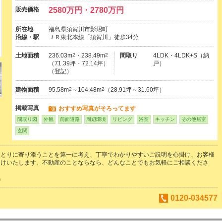
販売価格
2580万円・2780万円
所在地
福島県須賀川市影沼町
沿線・駅
ＪＲ東北本線「須賀川」徒歩34分
土地面積
236.03m
2
・238.49m
2
間取り
4LDK・4LDK+S（納
（71.39坪・72.14坪）
戸）
（登記）
建物面積
95.58m
2
～104.48m
2
（28.91坪～31.60坪）
掲載写真
おすすめ写真がそろってます
間取り図
外観
前面道路
周辺環境
リビング
浴室
キッチン
その他居室
玄関
ひとりに寄り添うことを第一に考え、丁寧でわかりやすいご説明を心掛け、お客様
届けいたします。不動産のことならなら、どんなことでもお気軽にご相談くださ
馬
0120-034577