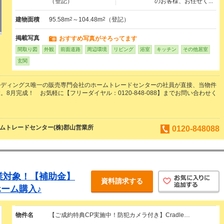
（登記）
のお客様、お任せく...
建物面積
95.58m
2
～104.48m
2
（登記）
掲載写真
おすすめ写真がそろってます
間取り図
外観
前面道路
周辺環境
リビング
浴室
キッチン
その他居室
玄関
ルディングス唯一の販売専門会社のホームトレードセンターの社員が直接、当物件
8月完成！ お気軽に【フリーダイヤル：0120-848-088】までお問い合わせく
ムトレードセンター(株)郡山営業所
0120-848088
事業対象！【補助金】
資料請求する
ーム購入♪
物件名
【ご成約特典CP実施中！防犯カメラ付き】Cradle…