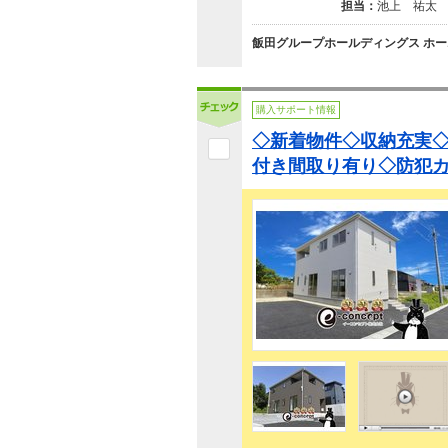
担当：
池上 祐太
飯田グループホールディングス ホー
購入サポート情報
◇新着物件◇収納充実
付き間取り有り◇防犯