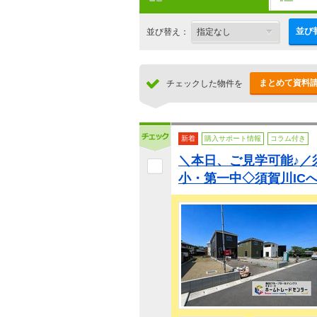
並び
並び替え：
まとめて資料
チェックした物件を
新着
購入サポート情報
コラム付き
＼本日、ご見学可能♪／
小・第一中◇須賀川I