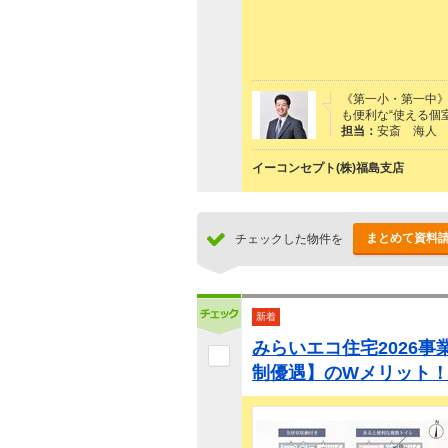
《第一小・第一中》
も便利な“使える個
担当：
安斎 海人
イーコンセプト(株)福島支店
まとめて資料
チェックした物件を
新着
みらいエコ住宅2026
制優遇】のWメリット