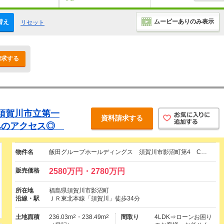
ムービーありのみ表示
替え
リセット
請求する
須賀川市立第一
資料請求する
Cへのアクセス◎
物件名
飯田グループホールディングス 須賀川市影沼町第4 C…
販売価格
2580万円・2780万円
所在地
福島県須賀川市影沼町
沿線・駅
ＪＲ東北本線「須賀川」徒歩34分
土地面積
236.03m
2
・238.49m
2
間取り
4LDK⇒ローンお困り