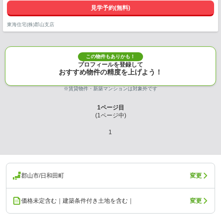
見学予約(無料)
東海住宅(株)郡山支店
この物件もありかも！
プロフィールを登録して
おすすめ物件の精度を上げよう！
※賃貸物件・新築マンションは対象外です
1
ページ目
(
1
ページ中)
1
郡山市/日和田町
変更
価格未定含む｜建築条件付き土地を含む｜
変更