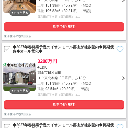
ＪＲ東北本線「日和田」歩18分
土地
151.39m²（45.79坪）（登記）
建物
106.82m²（32.31坪）（登記）
日和田町字南原（日和田駅） 3…
見学予約(無料)
東海住宅(株)郡山支店
◆2027年春開業予定のイオンモール郡山が徒歩圏内◆長期優
良◆オール電化◆
3280万円
4LDK
郡山市日和田町
ＪＲ東北本線「日和田」歩18分
土地
151.39m²（45.79坪）（登記）
建物
98.54m²（29.80坪）（登記）
日和田町字南原（日和田駅） 3…
見学予約(無料)
東海住宅(株)郡山支店
◆2027年春開業予定のイオンモール郡山が徒歩圏内◆長期優