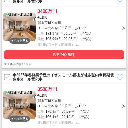
良◆オール電化◆
3480万円
4LDK
郡山市日和田町
ＪＲ東北本線「日和田」歩18分
土地
171.37m²（51.83坪）（登記）
建物
105.99m²（32.06坪）（登記）
日和田町字南原（日和田駅） 3…
見学予約(無料)
東海住宅(株)郡山支店
◆2027年春開業予定のイオンモール郡山が徒歩圏内◆長期優
良◆オール電化◆
3580万円
4LDK
郡山市日和田町
ＪＲ東北本線「日和田」歩18分
土地
170.9m²（51.69坪）（登記）
建物
106.4m²（32.18坪）（登記）
日和田町字南原（日和田駅） 3…