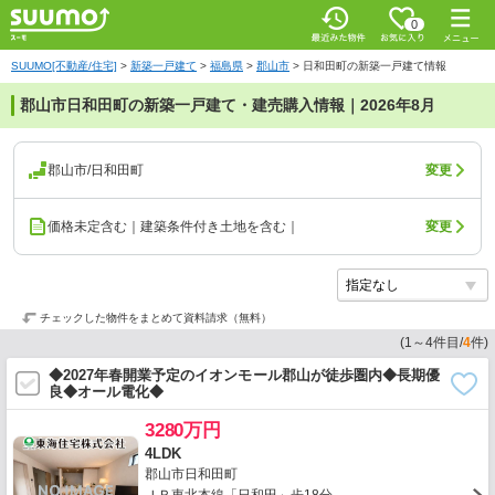
0
SUUMO[不動産/住宅]
>
新築一戸建て
>
福島県
>
郡山市
>
日和田町の新築一戸建て情報
郡山市日和田町の新築一戸建て・建売購入情報｜2026年8月
郡山市/日和田町
変更
価格未定含む｜建築条件付き土地を含む｜
変更
チェックした物件をまとめて資料請求（無料）
(
1
～
4
件目/
4
件)
◆2027年春開業予定のイオンモール郡山が徒歩圏内◆長期優
良◆オール電化◆
3280万円
4LDK
郡山市日和田町