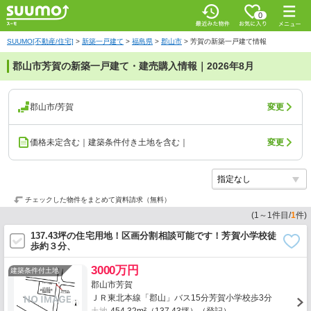
0
SUUMO[不動産/住宅]
>
新築一戸建て
>
福島県
>
郡山市
>
芳賀の新築一戸建て情報
郡山市芳賀の新築一戸建て・建売購入情報｜2026年8月
郡山市/芳賀
変更
価格未定含む｜建築条件付き土地を含む｜
変更
チェックした物件をまとめて資料請求（無料）
(
1
～
1
件目/
1
件)
137.43坪の住宅用地！区画分割相談可能です！芳賀小学校徒
歩約３分、
3000万円
建築条件付土地
郡山市芳賀
ＪＲ東北本線「郡山」バス15分芳賀小学校歩3分