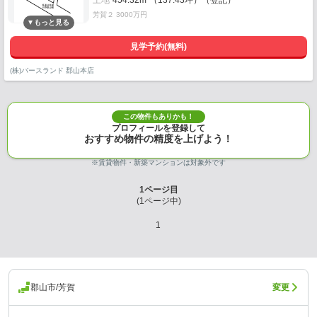
土地
454.32m²（137.43坪）（登記）
芳賀２ 3000万円
見学予約(無料)
(株)バースランド 郡山本店
この物件もありかも！
プロフィールを登録して
おすすめ物件の精度を上げよう！
※賃貸物件・新築マンションは対象外です
1
ページ目
(
1
ページ中)
1
郡山市/芳賀
変更