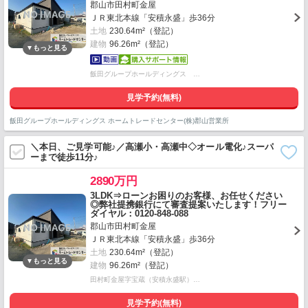
郡山市田村町金屋
ＪＲ東北本線「安積永盛」歩36分
土地
230.64m²（登記）
建物
96.26m²（登記）
飯田グループホールディングス …
見学予約(無料)
飯田グループホールディングス ホームトレードセンター(株)郡山営業所
＼本日、ご見学可能♪／高瀬小・高瀬中◇オール電化♪スーパ
ーまで徒歩11分♪
2890万円
3LDK⇒ローンお困りのお客様、お任せください
◎弊社提携銀行にて審査提案いたします！フリー
ダイヤル：0120-848-088
郡山市田村町金屋
ＪＲ東北本線「安積永盛」歩36分
土地
230.64m²（登記）
建物
96.26m²（登記）
田村町金屋字宝蔵（安積永盛駅）…
見学予約(無料)