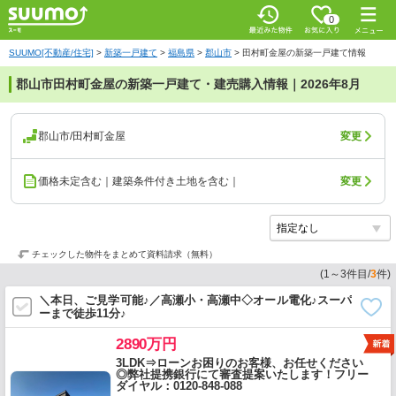
0
SUUMO[不動産/住宅]
>
新築一戸建て
>
福島県
>
郡山市
>
田村町金屋の新築一戸建て情報
郡山市田村町金屋の新築一戸建て・建売購入情報｜2026年8月
郡山市/田村町金屋
変更
価格未定含む｜建築条件付き土地を含む｜
変更
チェックした物件をまとめて資料請求（無料）
(
1
～
3
件目/
3
件)
＼本日、ご見学可能♪／高瀬小・高瀬中◇オール電化♪スーパ
ーまで徒歩11分♪
2890万円
3LDK⇒ローンお困りのお客様、お任せください
◎弊社提携銀行にて審査提案いたします！フリー
ダイヤル：0120-848-088