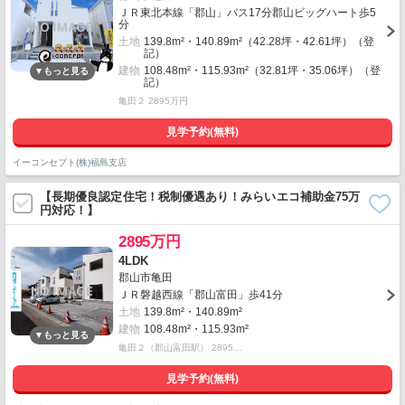
ＪＲ東北本線「郡山」バス17分郡山ビッグハート歩5
分
土地
139.8m²・140.89m²（42.28坪・42.61坪）（登
記）
建物
108.48m²・115.93m²（32.81坪・35.06坪）（登
記）
亀田２ 2895万円
見学予約(無料)
イーコンセプト(株)福島支店
【長期優良認定住宅！税制優遇あり！みらいエコ補助金75万
円対応！】
2895万円
4LDK
郡山市亀田
ＪＲ磐越西線「郡山富田」歩41分
土地
139.8m²・140.89m²
建物
108.48m²・115.93m²
亀田２（郡山富田駅） 2895…
見学予約(無料)