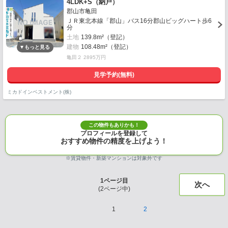
4LDK+S（納戸）
郡山市亀田
ＪＲ東北本線「郡山」バス16分郡山ビッグハート歩6
分
土地
139.8m²（登記）
建物
108.48m²（登記）
亀田２ 2895万円
見学予約(無料)
ミカドインベストメント(株)
この物件もありかも！
プロフィールを登録して
おすすめ物件の精度を上げよう！
※賃貸物件・新築マンションは対象外です
1
ページ目
次へ
(
2
ページ中)
1
2