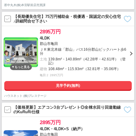
郡中丸木(株)本宮駅前店売買課
【長期優良住宅】75万円補助金・税優遇・国認定の安心住宅
♪詳細問合せ下さい
2895万円
4LDK
郡山市亀田
ＪＲ東北本線「郡山」バス16分郡山ビックハート歩6
分
土地
139.8m²・140.89m²（42.28坪・42.61坪）（登
記）
建物
108.48m²・115.93m²（32.81坪・35.06坪）
亀田２ 2895万円
見学予約(無料)
ハウスネット (株)プレステージ
【価格更新】エアコン3台プレゼント◎全棟水回り回遊動線
のKuRuRi仕様
2895万円
4LDK・4LDK+S（納戸）
郡山市亀田