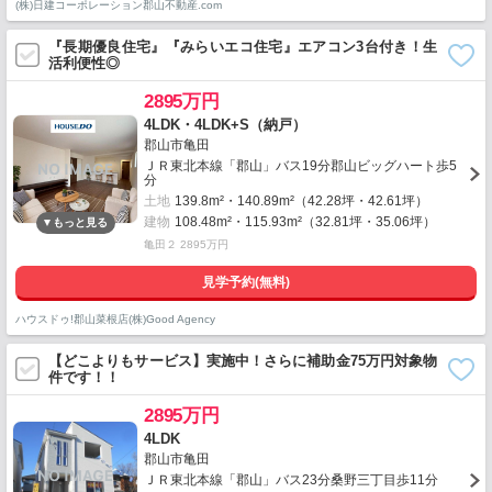
(株)日建コーポレーション郡山不動産.com
『長期優良住宅』『みらいエコ住宅』エアコン3台付き！生
活利便性◎
2895万円
4LDK・4LDK+S（納戸）
郡山市亀田
ＪＲ東北本線「郡山」バス19分郡山ビッグハート歩5
分
土地
139.8m²・140.89m²（42.28坪・42.61坪）
建物
108.48m²・115.93m²（32.81坪・35.06坪）
亀田２ 2895万円
見学予約(無料)
ハウスドゥ!郡山菜根店(株)Good Agency
【どこよりもサービス】実施中！さらに補助金75万円対象物
件です！！
2895万円
4LDK
郡山市亀田
ＪＲ東北本線「郡山」バス23分桑野三丁目歩11分