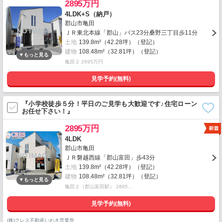
2895万円
4LDK+S（納戸）
郡山市亀田
ＪＲ東北本線「郡山」バス23分桑野三丁目歩11分
土地
139.8m²（42.28坪）（登記）
建物
108.48m²（32.81坪）（登記）
亀田２ 2895万円
見学予約(無料)
『小学校徒歩５分！平日のご見学も大歓迎です♪住宅ローン
お任せ下さい！』
2895万円
4LDK
郡山市亀田
ＪＲ磐越西線「郡山富田」歩43分
土地
139.8m²（42.28坪）（登記）
建物
108.48m²（32.81坪）（登記）
亀田２（郡山富田駅） 2895…
見学予約(無料)
(株)クレス不動産いわき営業所