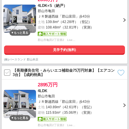
4LDK+S（納戸）
郡山市亀田
ＪＲ磐越西線「郡山富田」歩43分
土地
139.8m²（42.28坪）（登記）
建物
108.48m²（32.81坪）（実測）
郡山市亀田2丁目第2 Live…
見学予約(無料)
(株)バースランド 郡山本店
【長期優良住宅・みらいエコ補助金75万円対象】【エアコン
3台】【成約特典】
2895万円
4LDK
郡山市亀田
ＪＲ磐越西線「郡山富田」歩43分
土地
140.89m²（42.61坪）（登記）
建物
115.93m²（35.06坪）（実測）
郡山市亀田2丁目第2 Live…