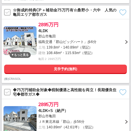
☆御成約特典CP＋補助金75万円有☆桑野小・六中 人気の
亀田エリア都市ガス
2895万円
4LDK
郡山市亀田
福島交通「郡山ビッグハート」歩6分
土地
139.8m²・140.89m²（登記）
建物
108.48m²・115.93m²（登記）
亀田２ 2895万円
見学予約(無料)
(株)CRASOL
◆75万円補助金対象◆税制優遇と高性能を両立！長期優良住
宅◆都市ガス◆
2895万円
4LDK+S（納戸）
郡山市亀田
ＪＲ東北本線「郡山」歩56分
土地
140.89m²（42.61坪）（登記）