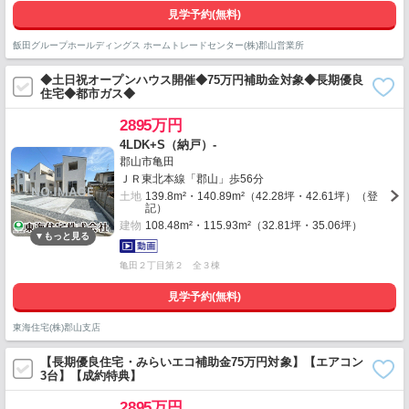
見学予約(無料)
飯田グループホールディングス ホームトレードセンター(株)郡山営業所
◆土日祝オープンハウス開催◆75万円補助金対象◆長期優良
住宅◆都市ガス◆
2895万円
4LDK+S（納戸）-
郡山市亀田
ＪＲ東北本線「郡山」歩56分
土地
139.8m²・140.89m²（42.28坪・42.61坪）（登
記）
建物
108.48m²・115.93m²（32.81坪・35.06坪）
亀田２丁目第２ 全３棟
見学予約(無料)
東海住宅(株)郡山支店
【長期優良住宅・みらいエコ補助金75万円対象】【エアコン
3台】【成約特典】
2895万円