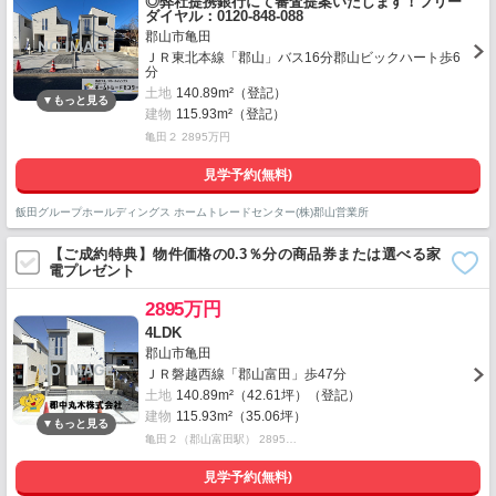
◎弊社提携銀行にて審査提案いたします！フリー
ダイヤル：0120-848-088
郡山市亀田
ＪＲ東北本線「郡山」バス16分郡山ビックハート歩6
分
土地
140.89m²（登記）
建物
115.93m²（登記）
亀田２ 2895万円
見学予約(無料)
飯田グループホールディングス ホームトレードセンター(株)郡山営業所
【ご成約特典】物件価格の0.3％分の商品券または選べる家
電プレゼント
2895万円
4LDK
郡山市亀田
ＪＲ磐越西線「郡山富田」歩47分
土地
140.89m²（42.61坪）（登記）
建物
115.93m²（35.06坪）
亀田２（郡山富田駅） 2895…
見学予約(無料)