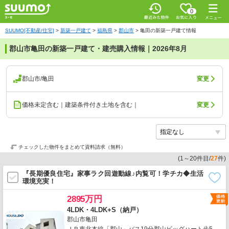
0
SUUMO[不動産/住宅]
>
新築一戸建て
>
福島県
>
郡山市
>
亀田の新築一戸建て情報
郡山市亀田の新築一戸建て・建売購入情報｜2026年8月
郡山市/亀田
変更
価格未定含む｜建築条件付き土地を含む｜
変更
チェックした物件をまとめて資料請求（無料）
(
1
～
20
件目/
27
件)
『長期優良住宅』家事ラク回遊動線♪内覧可！学チカ◆生活
環境充実！
2895万円
4LDK・4LDK+S（納戸）
郡山市亀田