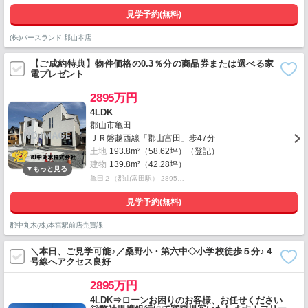
見学予約(無料)
(株)バースランド 郡山本店
【ご成約特典】物件価格の0.3％分の商品券または選べる家
電プレゼント
2895万円
4LDK
郡山市亀田
ＪＲ磐越西線「郡山富田」歩47分
土地
193.8m²（58.62坪）（登記）
建物
139.8m²（42.28坪）
亀田２（郡山富田駅） 2895…
見学予約(無料)
郡中丸木(株)本宮駅前店売買課
＼本日、ご見学可能♪／桑野小・第六中◇小学校徒歩５分♪４
号線へアクセス良好
2895万円
4LDK⇒ローンお困りのお客様、お任せください