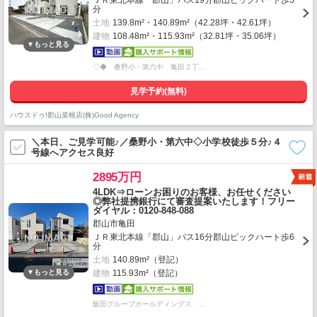
ＪＲ東北本線「郡山」バス19分郡山ビッグハート歩5
分
土地
139.8m²・140.89m²（42.28坪・42.61坪）
建物
108.48m²・115.93m²（32.81坪・35.06坪）
◇◆ 桑野小・第六中 亀田２丁…
見学予約(無料)
ハウスドゥ!郡山菜根店(株)Good Agency
＼本日、ご見学可能♪／桑野小・第六中◇小学校徒歩５分♪４
号線へアクセス良好
2895万円
4LDK⇒ローンお困りのお客様、お任せください
◎弊社提携銀行にて審査提案いたします！フリー
ダイヤル：0120-848-088
郡山市亀田
ＪＲ東北本線「郡山」バス16分郡山ビックハート歩6
分
土地
140.89m²（登記）
建物
115.93m²（登記）
飯田グループホールディングス …