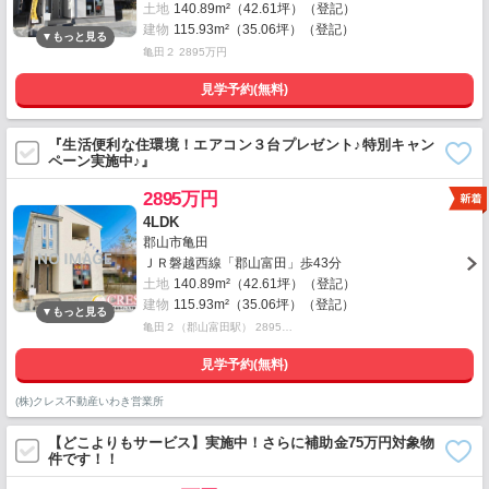
土地
140.89m²（42.61坪）（登記）
建物
115.93m²（35.06坪）（登記）
亀田２ 2895万円
見学予約(無料)
『生活便利な住環境！エアコン３台プレゼント♪特別キャン
ペーン実施中♪』
2895万円
4LDK
郡山市亀田
ＪＲ磐越西線「郡山富田」歩43分
土地
140.89m²（42.61坪）（登記）
建物
115.93m²（35.06坪）（登記）
亀田２（郡山富田駅） 2895…
見学予約(無料)
(株)クレス不動産いわき営業所
【どこよりもサービス】実施中！さらに補助金75万円対象物
件です！！