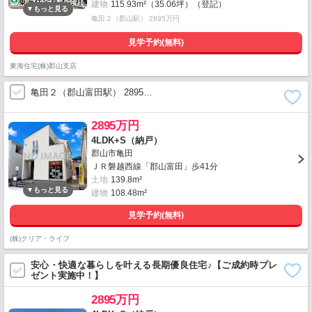
建物
115.93m²（35.06坪）（登記）
亀田２（郡山駅） 2895万円
見学予約(無料)
東海住宅(株)郡山支店
亀田２（郡山富田駅） 2895…
2895万円
4LDK+S（納戸）
郡山市亀田
ＪＲ磐越西線「郡山富田」歩41分
土地
139.8m²
建物
108.48m²
見学予約(無料)
(株)クリア・ライフ
安心・快適な暮らしを叶える長期優良住宅♪【ご成約時プレ
ゼント実施中！】
2895万円