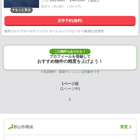
土地
163.66m²・249.35m²（登記）
開成６（郡山駅） 1280万円…
見学予約(無料)
飯田グループホールディングス ホームトレードセンター(株)郡山営業所
この物件もありかも！
プロフィールを登録して
おすすめ物件の精度を上げよう！
※賃貸物件・新築マンションは対象外です
1
ページ目
(
1
ページ中)
1
郡山市/開成
変更