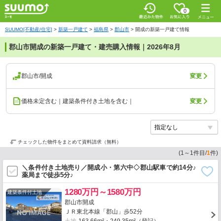
0
SUUMO[不動産/住宅]
>
新築一戸建て
>
福島県
>
郡山市
>
開成の新築一戸建て情報
郡山市開成の新築一戸建て・建売購入情報｜2026年8月
郡山市/開成
変更
価格未定含む｜建築条件付き土地を含む｜
変更
チェックした物件をまとめて資料請求（無料）
(
1
～
1
件目/
1
件)
＼条件付き土地売り／開成小・第六中◇郡山駅車で約14分♪
薬局まで徒歩5分♪
1280万円～1580万円
建築条件付土地
郡山市開成
ＪＲ東北本線「郡山」歩52分