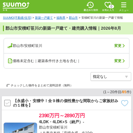
0
SUUMO[不動産/住宅]
>
新築一戸建て
>
福島県
>
郡山市
>
安積町笹川の新築一戸建て情報
郡山市安積町笹川の新築一戸建て・建売購入情報｜2026年8月
郡山市/安積町笹川
変更
価格未定含む｜建築条件付き土地を含む｜
変更
チェックした物件をまとめて資料請求（無料）
(
1
～
20
件目/
85
件)
【永盛小・安積中！全９棟の個性豊かな間取からご家族好み
の１棟を】
2390万円～2890万円
4LDK・4LDK+S（納戸）-
郡山市安積町笹川