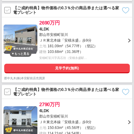
【ご成約特典】物件価格の0.3％分の商品券または選べる家
電プレゼント
2690万円
4LDK
郡山市安積町笹川
ＪＲ東北本線「安積永盛」歩9分
土地
181.09m²（54.77坪）（登記）
建物
103.68m²（31.36坪）
安積町笹川字高石坊（安積永盛駅…
見学予約(無料)
郡中丸木(株)本宮駅前店売買課
【ご成約特典】物件価格の0.3％分の商品券または選べる家
電プレゼント
2790万円
4LDK
郡山市安積町笹川
ＪＲ東北本線「安積永盛」歩9分
土地
150.63m²（45.56坪）（登記）
建物
114.21m²（34.54坪）