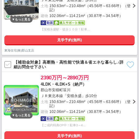
ＪＲ東北本線「安積永盛」歩10分
土地
150.63m²～210.48m²（45.56坪～63.66坪）（登
記）
建物
102.06m²～114.21m²（30.87坪～34.54坪）
【安積永盛駅・徒歩１０分！駐車…
見学予約(無料)
東海住宅(株)郡山支店
【補助金対象】高断熱・高性能で快適＆省エネな暮らし♪詳
細お問合せ下さい
2390万円～2890万円
4LDK・4LDK+S（納戸）
郡山市安積町笹川
ＪＲ東北本線「安積永盛」歩10分
土地
150.63m²～210.48m²（45.56坪～63.66坪）（登
記）
建物
102.06m²～114.21m²（30.87坪～34.54坪）
【ご成約特典CP中！駐車3～4…
見学予約(無料)