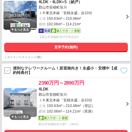
4LDK・4LDK+S（納戸）
郡山市安積町笹川
ＪＲ東北本線「安積永盛」歩10分
土地
150.63m²～210.48m²
建物
102.06m²～114.21m²
【郡山市安積町笹川字高石坊】 …
見学予約(無料)
ミカドインベストメント(株)
便利なテレワークルーム！居室南向き！永盛小・安積中【成
約特典付】
2390万円～2890万円
4LDK
郡山市安積町笹川
ＪＲ東北本線「安積永盛」歩10分
土地
150.63m²～210.48m²（登記）
建物
102.06m²～114.21m²（実測）
郡山市安積町笹川第7 CRAD…