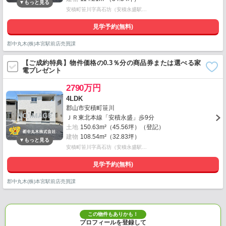
安積町笹川字高石坊（安積永盛駅…
見学予約(無料)
郡中丸木(株)本宮駅前店売買課
【ご成約特典】物件価格の0.3％分の商品券または選べる家
電プレゼント
2790万円
4LDK
郡山市安積町笹川
ＪＲ東北本線「安積永盛」歩9分
土地
150.63m²（45.56坪）（登記）
建物
108.54m²（32.83坪）
安積町笹川字高石坊（安積永盛駅…
見学予約(無料)
郡中丸木(株)本宮駅前店売買課
この物件もありかも！
プロフィールを登録して