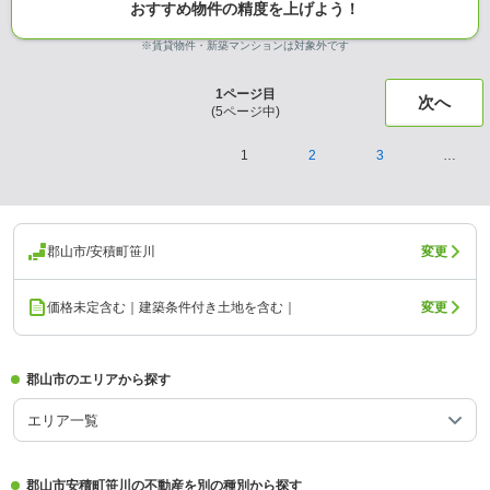
おすすめ物件の精度を上げよう！
※賃貸物件・新築マンションは対象外です
1
ページ目
次へ
(
5
ページ中)
1
2
3
…
郡山市/安積町笹川
変更
価格未定含む｜建築条件付き土地を含む｜
変更
郡山市のエリアから探す
エリア一覧
郡山市安積町笹川の不動産を別の種別から探す