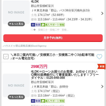
4LDK
郡山市安積町笹川
ＪＲ東北本線「郡山」バス38分笹川南向歩2分
土地
174.17m²（52.68坪）
建物
113.18m²・113.44m²（34.23坪・34.31坪）
◇◆ 安積三小・安積二中 安積…
見学予約(無料)
ハウスドゥ!郡山菜根店(株)Good Agency
＼本日ご案内可能♪／安積第三小・安積第二中◇3台駐車可能
♪オール電化住宅♪
2998万円
4LDK⇒ローンお困りのお客様、お任せください
◎弊社提携銀行にて審査提案いたします！フリー
ダイヤル：0120-848-088
郡山市安積町笹川
ＪＲ東北本線「郡山」歩88分
土地
174.17m²（登記）
建物
113.18m²・113.44m²（登記）
飯田グループホールディングス …