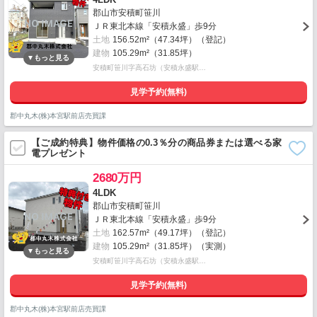
郡山市安積町笹川
ＪＲ東北本線「安積永盛」歩9分
土地
156.52m²（47.34坪）（登記）
建物
105.29m²（31.85坪）
安積町笹川字高石坊（安積永盛駅…
見学予約(無料)
郡中丸木(株)本宮駅前店売買課
【ご成約特典】物件価格の0.3％分の商品券または選べる家
電プレゼント
2680万円
4LDK
郡山市安積町笹川
ＪＲ東北本線「安積永盛」歩9分
土地
162.57m²（49.17坪）（登記）
建物
105.29m²（31.85坪）（実測）
安積町笹川字高石坊（安積永盛駅…
見学予約(無料)
郡中丸木(株)本宮駅前店売買課