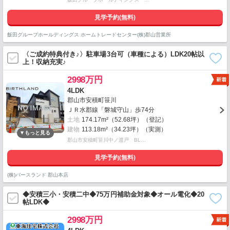
見学予約(無料)
飯田グループホールディングス ホームトレードセンター(株)郡山営業所
〈ご成約特典付き♪〉駐車場3台可（車種による）LDK20帖以
上！収納充実♪
2998万円
4LDK
郡山市安積町笹川
ＪＲ水郡線「磐城守山」歩74分
土地
174.17m²（52.68坪）（登記）
建物
113.18m²（34.23坪）（実測）
郡山市安積町笹川中ノ渡戸 BL…
見学予約(無料)
(株)バースランド 郡山本店
◆安積三小・安積二中◆75万円補助金対象◆オール電化◆20
帖LDK◆
2998万円