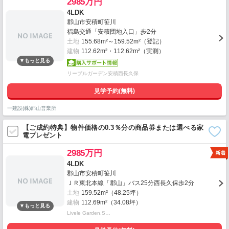
2985万円
4LDK
郡山市安積町笹川
福島交通「安積団地入口」歩2分
土地
155.68m²～159.52m²（登記）
建物
112.62m²・112.62m²（実測）
リーブルガーデン安積西長久保
見学予約(無料)
一建設(株)郡山営業所
【ご成約特典】物件価格の0.3％分の商品券または選べる家
電プレゼント
2985万円
4LDK
郡山市安積町笹川
ＪＲ東北本線「郡山」バス25分西長久保歩2分
土地
159.52m²（48.25坪）
建物
112.69m²（34.08坪）
Livele Garden.S…