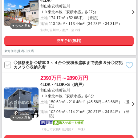
4LDK-
郡山市安積町笹川
ＪＲ東北本線「安積永盛」歩27分
土地
174.17m²（52.68坪）（登記）
建物
113.18m²・113.44m²（34.23坪・34.31坪）
安積町笹川中ノ渡戸 全２棟
見学予約(無料)
東海住宅(株)郡山支店
◇価格更新◇駐車３～４台◇安積永盛駅まで徒歩８分◇防犯
カメラ◇収納充実
2390万円～2890万円
4LDK・4LDK+S（納戸）
郡山市安積町笹川
ＪＲ東北本線「安積永盛」歩8分
土地
150.63m²～210.48m²（45.56坪～63.66坪）（登
記）
建物
102.06m²～114.21m²（30.87坪～34.54坪）（登
記）
《郡山市安積町笹川第７ ９棟》…