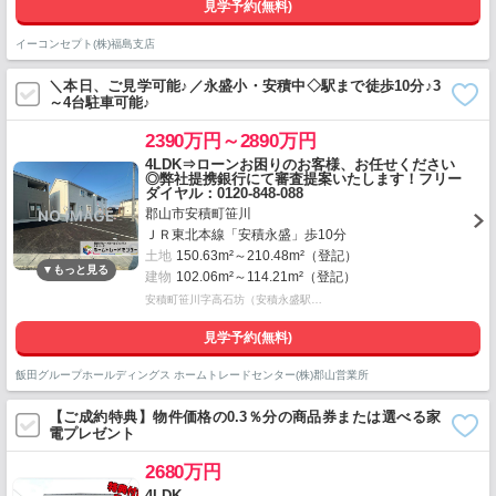
見学予約(無料)
イーコンセプト(株)福島支店
＼本日、ご見学可能♪／永盛小・安積中◇駅まで徒歩10分♪3
～4台駐車可能♪
2390万円～2890万円
4LDK⇒ローンお困りのお客様、お任せください
◎弊社提携銀行にて審査提案いたします！フリー
ダイヤル：0120-848-088
郡山市安積町笹川
ＪＲ東北本線「安積永盛」歩10分
土地
150.63m²～210.48m²（登記）
建物
102.06m²～114.21m²（登記）
安積町笹川字高石坊（安積永盛駅…
見学予約(無料)
飯田グループホールディングス ホームトレードセンター(株)郡山営業所
【ご成約特典】物件価格の0.3％分の商品券または選べる家
電プレゼント
2680万円
4LDK