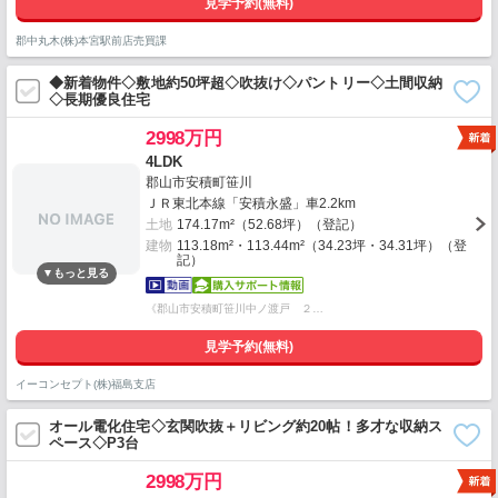
見学予約(無料)
郡中丸木(株)本宮駅前店売買課
◆新着物件◇敷地約50坪超◇吹抜け◇パントリー◇土間収納
◇長期優良住宅
2998万円
4LDK
郡山市安積町笹川
ＪＲ東北本線「安積永盛」車2.2km
土地
174.17m²（52.68坪）（登記）
建物
113.18m²・113.44m²（34.23坪・34.31坪）（登
記）
《郡山市安積町笹川中ノ渡戸 ２…
見学予約(無料)
イーコンセプト(株)福島支店
オール電化住宅◇玄関吹抜＋リビング約20帖！多才な収納ス
ペース◇P3台
2998万円