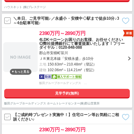
ハウスネット (株)プレステージ
＼本日、ご見学可能♪／永盛小・安積中◇駅まで徒歩10分♪3
～4台駐車可能♪
2390万円～2890万円
4LDK⇒ローンお困りのお客様、お任せください
◎弊社提携銀行にて審査提案いたします！フリー
ダイヤル：0120-848-088
郡山市安積町笹川
ＪＲ東北本線「安積永盛」歩10分
土地
150.63m²～210.48m²（登記）
建物
102.06m²～114.21m²（登記）
飯田グループホールディングス …
見学予約(無料)
飯田グループホールディングス ホームトレードセンター(株)郡山営業所
【ご成約時プレゼント実施中！】住宅ローン等お気軽にご相
談ください♪
2390万円～2890万円