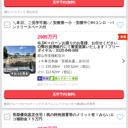
見学予約(無料)
(株)バースランド 郡山本店
＼本日、ご見学可能♪／安積第一小・安積中◇IHコンロ・パ
ントリースペース付
2985万円
4LDK⇒ローンお困りのお客様、お任せください
◎弊社提携銀行にて審査提案いたします！フリー
ダイヤル：0120-848-088
郡山市安積町笹川
ＪＲ東北本線「安積永盛」歩31分
土地
155.68m²・159.52m²（登記）
建物
112.62m²（登記）
飯田グループホールディングス …
見学予約(無料)
飯田グループホールディングス ホームトレードセンター(株)郡山営業所
長期優良認定住宅！税の特例措置等のメリット有！みらいエ
コ補助金７５万円