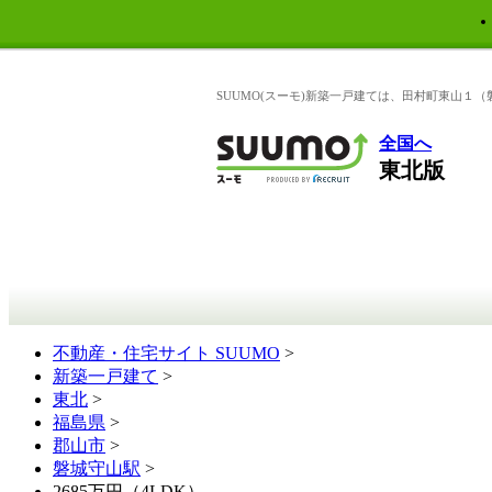
SUUMO(スーモ)新築一戸建ては、田村町東山１
全国へ
東北版
不動産・住宅サイト SUUMO
>
新築一戸建て
>
東北
>
福島県
>
郡山市
>
磐城守山駅
>
2685万円（4LDK）