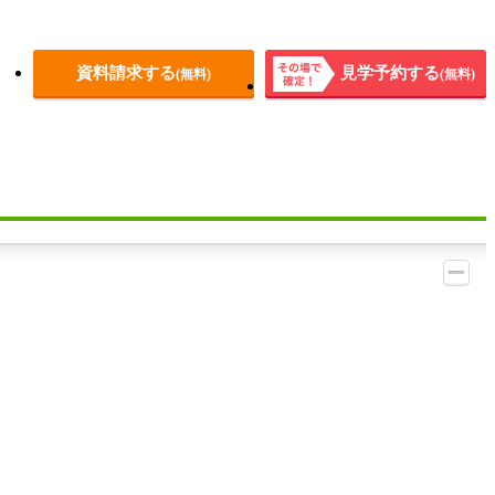
資料請求する
見学予約する
(無料)
(無料)
その場
で確
定！