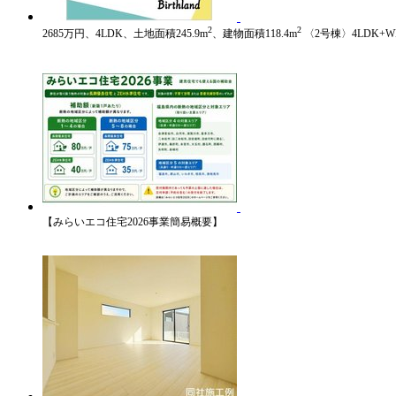
2
2
2685万円、4LDK、土地面積245.9m
、建物面積118.4m
〈2号棟〉4LDK+
【みらいエコ住宅2026事業簡易概要】