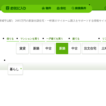
（磐城守山駅） 2685万円の新築分譲住宅・一軒家のマイホーム購入をサポートする情報サイ
借りる
マンションを買う
一戸建てを買う
建てる
リ
賃貸
新築
中古
新築
中古
注文住宅
土
暮らし