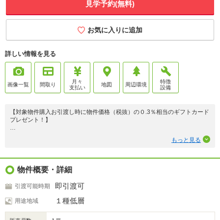
見学予約(無料)
お気に入りに追加
詳しい情報を見る
月々
特徴
画像一覧
間取り
地図
周辺環境
支払い
設備
【対象物件購入お引渡し時に物件価格（税抜）の０.3％相当のギフトカード
プレゼント！】
◆家族みんながゆったりとくつろげる17帖のLDK♪
もっと見る
◇南向きの居室が揃い、陽当たりの良い住まい！
◆収納充実♪WIC・SIC・フリースペースあり！
◇２面バルコニーで洗濯ものもたっぷり干せます！
物件概要・詳細
〈周辺環境〉
即引渡可
引渡可能時期
大成小学校・・・徒歩約９分
郡山第七中学校・・・徒歩約１４分
１種低層
用途地域
ヨークベニマルコスモス通り店・・・徒歩約９分
ローソン郡山コスモス通り店・・・徒歩約６分