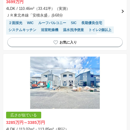
3699万円
4LDK
/ 110.46m²（33.41坪）（実測）
ＪＲ東北本線「安積永盛」歩68分
２面採光
WIC
ルーフバルコニー
SIC
長期優良住宅
システムキッチン
浴室乾燥機
温水洗浄便座
トイレ2個以上
全室南向き
陽当り良好
モニター付きインターホン
閑静な住宅地
対面キッチン
広さが似ている
3285万円～3385万円
4LDK
/ 113.02m²・113.85m²（登記）