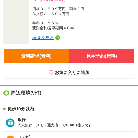
価格３，５９９万円、頭金０円、
借入額３，５９９万円
年利０．８５％
変動金利/返済期間４０年
続きを見る
資料請求(無料)
見学予約(無料)
お気に入りに追加
周辺環境
(9件)
徒歩10分以内
銀行
大東銀行コスモス通支店まで418m (徒歩6分)
コンビニ