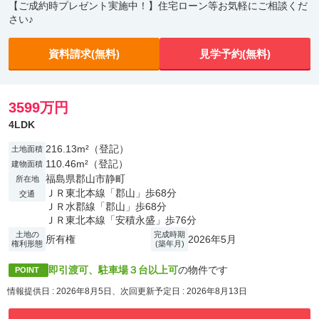
【ご成約時プレゼント実施中！】住宅ローン等お気軽にご相談くだ
さい♪
資料請求(無料)
見学予約(無料)
3599万円
4LDK
216.13m²（登記）
土地面積
110.46m²（登記）
建物面積
福島県郡山市静町
所在地
ＪＲ東北本線「郡山」歩68分
交通
ＪＲ水郡線「郡山」歩68分
ＪＲ東北本線「安積永盛」歩76分
土地の
完成時期
所有権
2026年5月
権利形態
(築年月)
即引渡可、駐車場３台以上可
の物件です
POINT
情報提供日 : 2026年8月5日、次回更新予定日 : 2026年8月13日