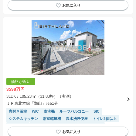
システムキッチン
浴室乾燥機
温水洗浄便座
トイレ2個以上
フラット35適合
平坦地
モニター付きインターホン
バリアフリー
価格が近い
3598万円
3LDK
/ 105.23m²（31.83坪）（実測）
ＪＲ東北本線「郡山」歩61分
窓付き浴室
WIC
食洗機
ルーフバルコニー
SIC
システムキッチン
浴室乾燥機
温水洗浄便座
トイレ2個以上
陽当り良好
モニター付きインターホン
対面キッチン