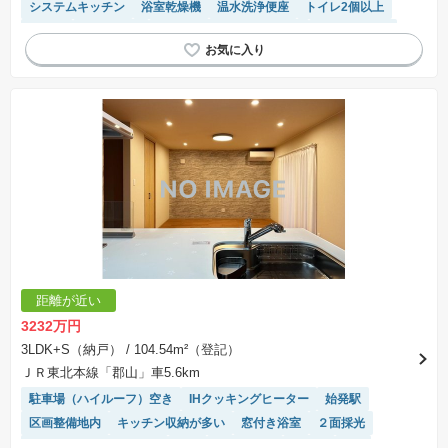
システムキッチン
浴室乾燥機
温水洗浄便座
トイレ2個以上
平坦地
陽当り良好
モニター付きインターホン
閑静な住宅地
対面キッチン
距離が近い
3232万円
3LDK+S（納戸）
/ 104.54m²（登記）
ＪＲ東北本線「郡山」車5.6km
駐車場（ハイルーフ）空き
IHクッキングヒーター
始発駅
区画整備地内
キッチン収納が多い
窓付き浴室
２面採光
接面道路の幅が６m以上
WIC
オール電化
食洗機
SIC