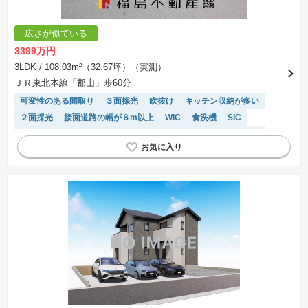
広さが似ている
3399万円
3LDK
/ 108.03m²（32.67坪）（実測）
ＪＲ東北本線「郡山」歩60分
可変性のある間取り
３面採光
吹抜け
キッチン収納が多い
２面採光
接面道路の幅が６m以上
WIC
食洗機
SIC
長期優良住宅
システムキッチン
浴室乾燥機
温水洗浄便座
トイレ2個以上
陽当り良好
モニター付きインターホン
対面キッチン