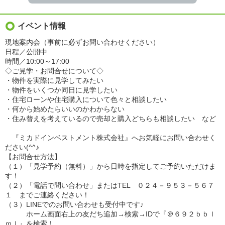
イベント情報
現地案内会（事前に必ずお問い合わせください）
日程／公開中
時間／10:00～17:00
◇ご見学・お問合せについて◇
・物件を実際に見学してみたい
・物件をいくつか同日に見学したい
・住宅ローンや住宅購入について色々と相談したい
・何から始めたらいいのかわからない
・住み替えを考えているので売却と購入どちらも相談したい など
『ミカドインベストメント株式会社』へお気軽にお問い合わせく
ださい(^^♪
【お問合せ方法】
（１）「見学予約（無料）」から日時を指定してご予約いただけま
す！
（２）「電話で問い合わせ」またはTEL ０２４－９５３－５６７
１ までご連絡ください！
（３）LINEでのお問い合わせも受付中です♪
ホーム画面右上の友だち追加→検索→IDで『＠６９２ｂｂｌ
ｍｌ』を検索！