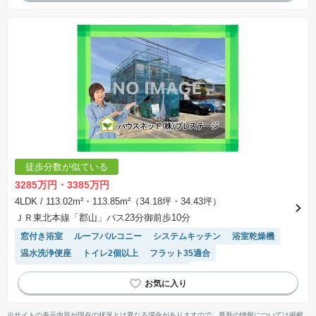
徒歩分数が似ている
3285万円・3385万円
4LDK
/ 113.02m²・113.85m²（34.18坪・34.43坪）
ＪＲ東北本線「郡山」バス23分御前歩10分
窓付き浴室
ルーフバルコニー
システムキッチン
浴室乾燥機
温水洗浄便座
トイレ2個以上
フラット35適合
モニター付きインターホン
対面キッチン
※サイトの表示内容が現在の状況とは異なる場合がありますので、最新の情報については掲載