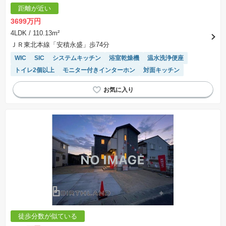
距離が近い
3699万円
4LDK
/ 110.13m²
ＪＲ東北本線「安積永盛」歩74分
WIC
SIC
システムキッチン
浴室乾燥機
温水洗浄便座
トイレ2個以上
モニター付きインターホン
対面キッチン
徒歩分数が似ている