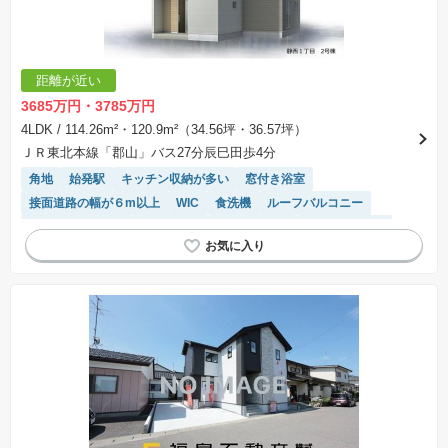
します。なお、この期間は概ね3ヶ月程度とされています。納得のいくプランが出来ず、建築請
負契約が成立しない場合、土地売買契約は白紙に戻り、土地契約にかかった代金（土地代金、
手付金など）は名目のいかんに関わらず、全て返却されます。
※課税対象物件の「価格」や「費用等」は消費税込みの「総額表示」で統一しています。
※「本体価格」とは、課税対象物件においては「消費税を除いた建物価格」と「土地価格」の
距離が近い
合計額を指します。
※課税対象物件は消費税込みの総額表示のため、不動産広告の販売価格には本体価格の金額は
3685万円・3785万円
表示されておりません。
※取引にかかる費用：物件の契約手続き、決済、引き渡し時にかかる費用を表示しています。
4LDK
/ 114.26m²・120.9m²（34.56坪・36.57坪）
不動産会社によって表記有無が異なるため、ご自身で十分な確認をしていただくようにお願い
ＪＲ東北本線「郡山」バス27分辰巳田歩4分
いたします。
※掲載の省エネ性能ラベル内の物件・住棟・号室名称については最新のものに変更されている
角地
始発駅
キッチン収納が多い
窓付き浴室
場合があります。
接面道路の幅が６m以上
WIC
食洗機
ルーフバルコニー
システムキッチン
浴室乾燥機
温水洗浄便座
トイレ2個以上
陽当り良好
モニター付きインターホン
対面キッチン