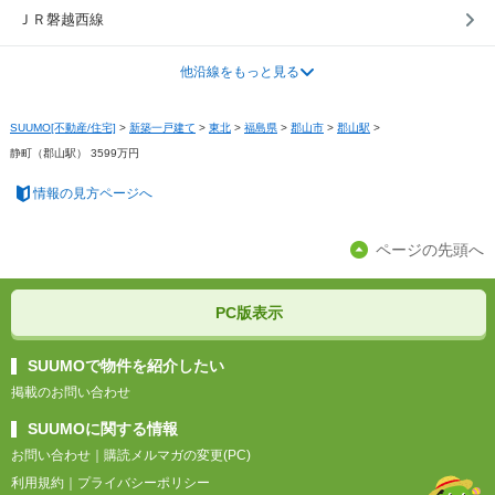
ＪＲ磐越西線
他沿線をもっと見る
SUUMO[不動産/住宅]
>
新築一戸建て
>
東北
>
福島県
>
郡山市
>
郡山駅
>
静町（郡山駅） 3599万円
情報の見方ページへ
ページの先頭へ
PC版表示
SUUMOで物件を紹介したい
掲載のお問い合わせ
SUUMOに関する情報
お問い合わせ
｜
購読メルマガの変更(PC)
利用規約
｜
プライバシーポリシー