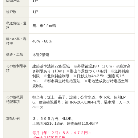
販売戸数
1戸
カワチ薬品大槻店・・・徒歩約８分
LINEでのお問い合わせも受付中です♪
総戸数
1戸
ホーム画面右上の友だち追加→検索→IDで『＠６９２ｂｂｌｍｌ』を検索！
私道負担・道
無、東4.4ｍ幅
路
建ぺい率・容
40％・60％
積率
構造・工法
木造2階建
その他制限事
建築基準法第22条区域 ※外壁後退あり（1.0ｍ）※絶対高
項
さ制限あり（10ｍ）※郡山市景観づくり条例 ※道路斜線
制限 ※北側斜線制限 ※日影規制4h-2.5h（測定高1.5
ｍ） ※都市再生特別措置法 ※宅地造成及び特定盛土等
規制法
その他概要・
担当者：坂上 晶子、設備：公営水道、本下水、個別LP
特記事項
G、建築確認番号：第HPA-26-01084-1号、駐車場：カース
ペース
支払い例
３，５９９万円、4LDK、
土地面積216.13m²、建物面積110.46m²
毎月（年１２回）８８，４７２円～
ボーナス時加算０円