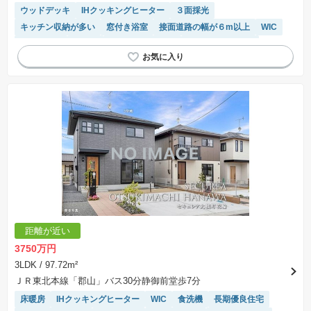
ウッドデッキ
IHクッキングヒーター
３面採光
キッチン収納が多い
窓付き浴室
接面道路の幅が６m以上
WIC
オール電化
食洗機
ルーフバルコニー
システムキッチン
浴室乾燥機
温水洗浄便座
トイレ2個以上
平坦地
陽当り良好
モニター付きインターホン
バリアフリー
閑静な住宅地
対面キッチン
距離が近い
3750万円
3LDK
/ 97.72m²
ＪＲ東北本線「郡山」バス30分静御前堂歩7分
床暖房
IHクッキングヒーター
WIC
食洗機
長期優良住宅