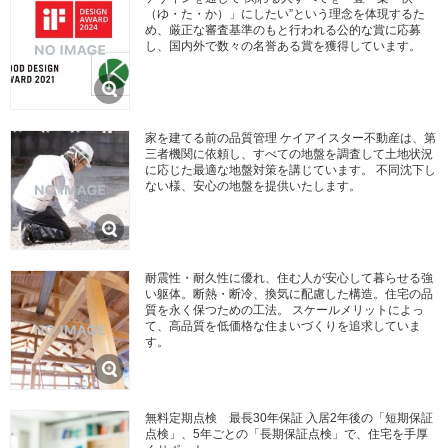
（ゆ・た・か）」にしたい”という理念を体現するた
め、厳正な審査基準のもと行われる公的な賞に応募
し、国内外で数々の名誉ある賞を獲得しています。
家を建てる前の品質管理 ケイアイスター不動産は、第
三者機関に依頼し、すべての地盤を調査して土地状況
に応じた最適な地盤対策を講じています。 不同沈下し
ない様、安心の地盤を提供いたします。
耐震性・耐久性に優れ、住む人が安心して暮らせる強
い躯体。断熱・断冷、換気に配慮した構造。住宅の品
質を永く保つための工法。 スケールメリットによっ
て、高品質を低価格な住まいづくりを追求していま
す。
無料定期点検 最長30年保証 入居2年後の「短期保証
点検」、5年ごとの「長期保証点検」で、住宅を手厚