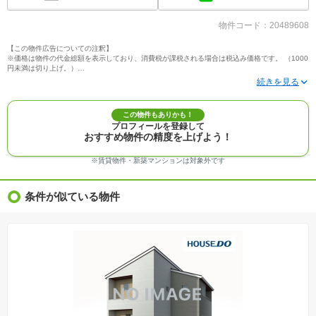
物件コード：20489608
【この物件広告についての注釈】
※価格は物件の代金総額を表示しており、消費税が課税される場合は税込み価格です。 （1000
円未満は切り上げ。）
※写真に写っている、またはパース（絵）や間取り図に描かれている家具や車などは、特にコ
メントがない場合、販売価格に含まれません。
※敷地権利が定期借地権のものは価格に権利金を含みます。
※建築条件付き土地価格には、建物価格は含まれません。
この物件もありかも！
※物件情報は、原則として情報提供日の２日前に最終確認した情報です。
プロフィールを登録して
※完成予想図はいずれも外構、植栽、外観等実際のものとは多少異なることがあります。
おすすめ物件の精度を上げよう！
※モデルルーム・モデルハウス・展示場・ショールームの画像の場合、今回販売の物件と異な
る場合があります。
※ＣＧ合成の画像の場合、実際とは多少異なる場合があります。
※賃貸物件・新築マンションは対象外です
※物件特徴：販売戸数が複数の物件は、全ての住戸に該当しない項目もあります。
※完成後１年以上を経過した未入居物件が掲載される場合があります。ご了承ください。
※新着：物件情報が「SUUMO」に掲載された日から１週間表示されます。
条件が似ている物件
※価格更新：物件価格が変更された日から１週間表示されます。
※販売予定物件はすべて、販売開始するまで契約または予約の申込みはできません。
※購入の前には物件内容や契約条件についてご自身で十分な確認をしていただくようにお願い
いたします。
※建築条件土地の情報内に掲載されている、建物プラン例は、土地購入者の設計プランの参考
の一例であって、プランの採用可否は任意です。
※土地（建築条件なし）で「建物プラン例」が表記してある時、そのプラン例は特定の建築請
負会社によるもので、当該建築請負会社以外で建てた場合、同様のものが同価格で建てられる
とは限りません。また建築請負会社を特定するものではありません。
※建築条件付き土地とは、その土地に建築する建物の建築請負契約が、一定期間内に成立する
ことを条件として売買される土地のことをいいます。建築請負契約成立に向けて設計プランを
協議するため、土地購入者が自己の希望する建物の設計協議をするために必要な相当の期間の
交渉期間が設定され、その期間内で希望を満たすプランが実現できたかどうかにより結論を出