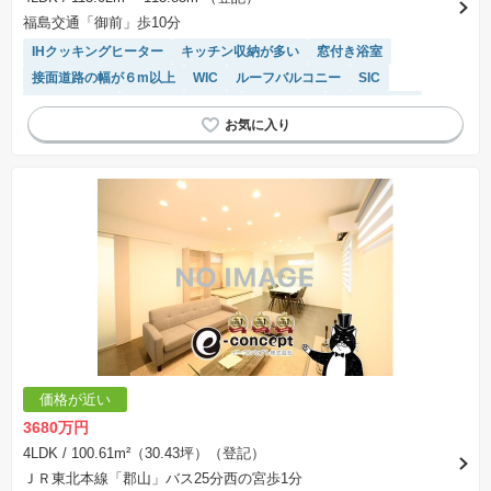
福島交通「御前」歩10分
IHクッキングヒーター
キッチン収納が多い
窓付き浴室
接面道路の幅が６m以上
WIC
ルーフバルコニー
SIC
長期優良住宅
システムキッチン
浴室乾燥機
温水洗浄便座
トイレ2個以上
フラット35適合
平坦地
陽当り良好
モニター付きインターホン
閑静な住宅地
対面キッチン
価格が近い
3680万円
4LDK
/ 100.61m²（30.43坪）（登記）
ＪＲ東北本線「郡山」バス25分西の宮歩1分