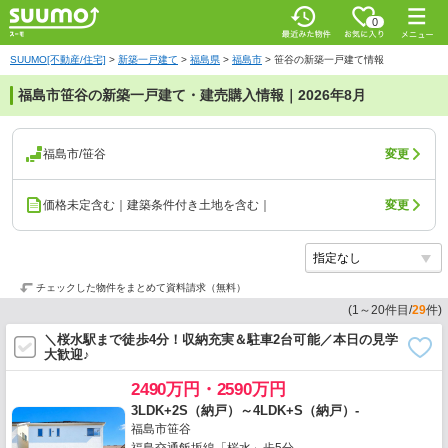
0
SUUMO[不動産/住宅]
>
新築一戸建て
>
福島県
>
福島市
>
笹谷の新築一戸建て情報
福島市笹谷の新築一戸建て・建売購入情報｜2026年8月
福島市/笹谷
変更
価格未定含む｜建築条件付き土地を含む｜
変更
チェックした物件をまとめて資料請求（無料）
(
1
～
20
件目/
29
件)
＼桜水駅まで徒歩4分！収納充実＆駐車2台可能／本日の見学
大歓迎♪
2490万円・2590万円
3LDK+2S（納戸）～4LDK+S（納戸）-
福島市笹谷