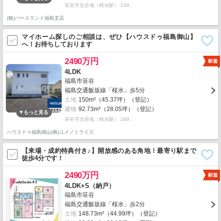
笹谷字北谷地（桜水駅） 239…
(株)バースランド福島支店
マイホーム探しのご相談は、ぜひ【ハウスドゥ福島御山】
へ！お待ちしております
2490万円
4LDK
福島市笹谷
福島交通飯坂線「桜水」歩5分
土地
150m²（45.37坪）（登記）
建物
92.73m²（28.05坪）（登記）
笹谷字北谷地（桜水駅） 249…
ハウスドゥ福島御山(株)ユメノミライズ
【来場・成約特典付き♪】開放感のある角地！最寄り駅まで
徒歩4分です！
2490万円
4LDK+S（納戸）
福島市笹谷
福島交通飯坂線「桜水」歩2分
土地
148.73m²（44.99坪）（登記）