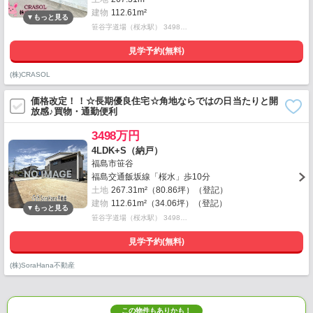
建物
112.61m²
笹谷字道場（桜水駅） 3498…
見学予約(無料)
(株)CRASOL
価格改定！！☆長期優良住宅☆角地ならではの日当たりと開
放感♪買物・通勤便利
3498万円
4LDK+S（納戸）
福島市笹谷
福島交通飯坂線「桜水」歩10分
土地
267.31m²（80.86坪）（登記）
建物
112.61m²（34.06坪）（登記）
笹谷字道場（桜水駅） 3498…
見学予約(無料)
(株)SoraHana不動産
この物件もありかも！