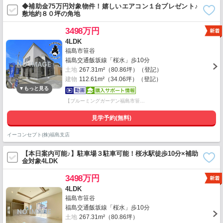
◆補助金75万円対象物件！嬉しいエアコン１台プレゼント♪
敷地約８０坪の角地
3498万円
4LDK
福島市笹谷
福島交通飯坂線「桜水」歩10分
土地
267.31m²（80.86坪）（登記）
建物
112.61m²（34.06坪）（登記）
【ブルーミングガーデン福島市笹…
見学予約(無料)
イーコンセプト(株)福島支店
【本日案内可能♪】駐車場３駐車可能！桜水駅徒歩10分×補助
金対象4LDK
3498万円
4LDK
福島市笹谷
福島交通飯坂線「桜水」歩10分
土地
267.31m²（80.86坪）