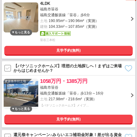
4LDK
福島市笹谷
福島交通飯坂線「笹谷」歩6分
土地
190.95m²～190.96m²（実測）
建物
104.33m²～107.85m²（実測）
笹谷三本松
見学予約(無料)
【パナソニックホームズ】理想の土地探しへ！まずはご来場
からはじめませんか？
1058万円・1385万円
建築条件付土地
福島市笹谷
福島交通飯坂線「笹谷」歩13分～16分
土地
217.98m²・218.6m²（実測）
【パナソニックホームズ】メイプ…
見学予約(無料)
還元祭キャンペーン♪みらいエコ補助金対象！差が出る資金