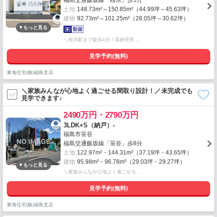
福島交通飯坂線「桜水」歩5分
土地
148.73m²～150.85m²（44.99坪～45.63坪）
建物
92.73m²～101.25m²（28.05坪～30.62坪）
＼桜水駅まで徒歩4分！収納充実…
見学予約(無料)
東海住宅(株)福島支店
＼家族みんなが心地よく過ごせる間取り設計！／未完成でも
見学できます♪
2490万円・2790万円
3LDK+S（納戸）-
福島市笹谷
福島交通飯坂線「笹谷」歩8分
土地
122.97m²・144.31m²（37.19坪・43.65坪）
建物
95.98m²・96.78m²（29.03坪・29.27坪）
＼家族みんなが心地よく過ごせる…
見学予約(無料)
東海住宅(株)福島支店