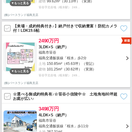
建物
99.62m²（30.13坪）（実測）
笹谷字北谷地（桜水駅） 249…
(株)バースランド福島支店
【来場・成約特典付き♪】納戸付きで収納豊富！防犯カメラ
付！LDK19.6帖
2490万円
3LDK+S（納戸）
福島市笹谷
福島交通飯坂線「桜水」歩2分
土地
150.85m²（45.63坪）（登記）
建物
101.25m²（30.62坪）（実測）
笹谷字北谷地（桜水駅） 249…
(株)バースランド福島支店
☆選べる御成約特典有♪☆笹谷小信陵中☆ 土地角地80坪超
お庭が広い♪
3498万円
4LDK+S（納戸）
福島市笹谷
福島交通飯坂線「桜水」歩11分
土地
267.31m²