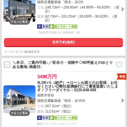
福島交通飯坂線「桜水」歩2分
土地
148.73m²～150.85m²（44.99坪～45.63坪）（登
記）
建物
92.73m²～101.25m²（28.05坪～30.62坪）（登
記）
【福島市笹谷第９】新着物件！桜…
見学予約(無料)
イーコンセプト(株)福島支店
＼本日、ご案内可能♪／笹谷小・信陵中◇80坪超えのゆとり
ある敷地♪南庭付♪
3498万円
4LDK+S（納戸）⇒ローンお困りのお客様、お任
せください◎弊社提携銀行にて審査提案いたしま
す！フリーダイヤル：0120-848-088
福島市笹谷
福島交通飯坂線「桜水」歩10分
土地
267.31m²（登記）
建物
112.61m²（登記）
飯田グループホールディングス …