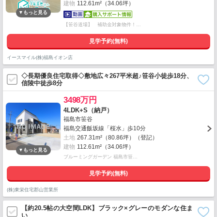
建物
112.61m²（34.06坪）
【笹谷道場】 補助金対象物件！…
見学予約(無料)
イースマイル(株)福島イオン店
◇長期優良住宅取得◇敷地広々267平米超♪笹谷小徒歩18分、
信陵中徒歩8分
3498万円
4LDK+S（納戸）
福島市笹谷
福島交通飯坂線「桜水」歩10分
土地
267.31m²（80.86坪）（登記）
建物
112.61m²（34.06坪）
ブルーミングガーデン 福島市笹…
見学予約(無料)
(株)東栄住宅郡山営業所
【約20.5帖の大空間LDK】ブラック×グレーのモダンな住ま
い