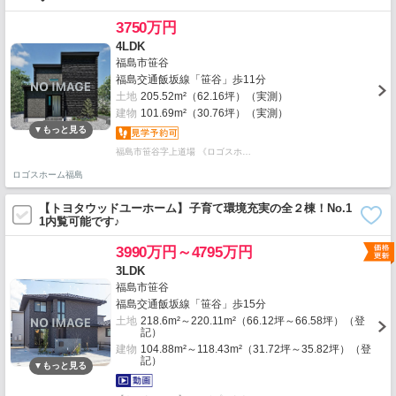
3750万円
4LDK
福島市笹谷
福島交通飯坂線「笹谷」歩11分
土地
205.52m²（62.16坪）（実測）
建物
101.69m²（30.76坪）（実測）
福島市笹谷字上道場 《ロゴスホ…
ロゴスホーム福島
【トヨタウッドユーホーム】子育て環境充実の全２棟！No.1
1内覧可能です♪
3990万円～4795万円
3LDK
福島市笹谷
福島交通飯坂線「笹谷」歩15分
土地
218.6m²～220.11m²（66.12坪～66.58坪）（登
記）
建物
104.88m²～118.43m²（31.72坪～35.82坪）（登
記）