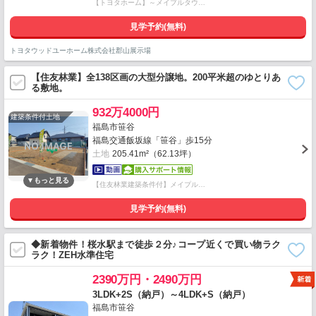
【トヨタホーム】～メイプルタウ…
見学予約(無料)
トヨタウッドユーホーム株式会社郡山展示場
【住友林業】全138区画の大型分譲地。200平米超のゆとりあ
る敷地。
932万4000円
建築条件付土地
福島市笹谷
福島交通飯坂線「笹谷」歩15分
土地
205.41m²（62.13坪）
【住友林業建築条件付】メイプル…
見学予約(無料)
◆新着物件！桜水駅まで徒歩２分♪コープ近くで買い物ラク
ラク！ZEH水準住宅
2390万円・2490万円
3LDK+2S（納戸）～4LDK+S（納戸）
福島市笹谷