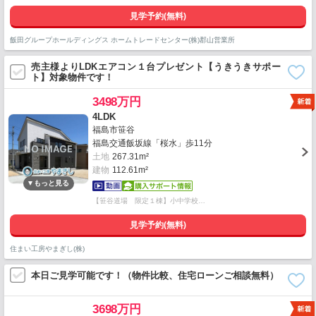
見学予約(無料)
飯田グループホールディングス ホームトレードセンター(株)郡山営業所
売主様よりLDKエアコン１台プレゼント【うきうきサポー
ト】対象物件です！
3498万円
4LDK
福島市笹谷
福島交通飯坂線「桜水」歩11分
土地
267.31m²
建物
112.61m²
【笹谷道場 限定１棟】小中学校…
見学予約(無料)
住まい工房やまぎし(株)
本日ご見学可能です！（物件比較、住宅ローンご相談無料）
3698万円