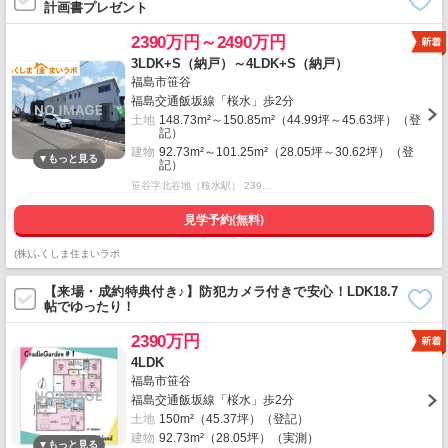
計画書プレゼント
2390万円～2490万円
3LDK+S（納戸）～4LDK+S（納戸）
福島市笹谷
福島交通飯坂線「桜水」歩2分
土地
148.73m²～150.85m²（44.99坪～45.63坪）（登
記）
建物
92.73m²～101.25m²（28.05坪～30.62坪）（登
記）
笹谷字北谷地（桜水駅） 239…
見学予約(無料)
(株)ふくしま住まいラボ
【来場・成約特典付き♪】防犯カメラ付きで安心！LDK18.7
帖でゆったり！
2390万円
4LDK
福島市笹谷
福島交通飯坂線「桜水」歩2分
土地
150m²（45.37坪）（登記）
建物
92.73m²（28.05坪）（実測）