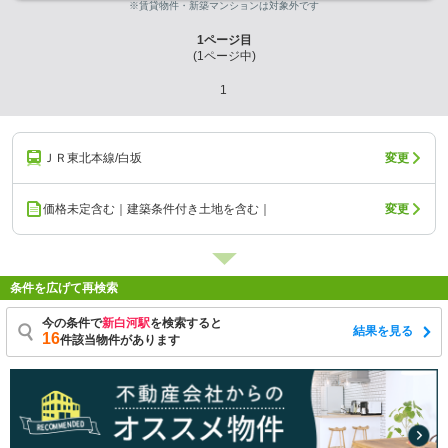
※賃貸物件・新築マンションは対象外です
1
ページ目
(
1
ページ中)
1
ＪＲ東北本線/白坂
変更
価格未定含む｜建築条件付き土地を含む｜
変更
条件を広げて再検索
今の条件で
新白河駅
を検索すると
結果を見る
16
件該当物件があります