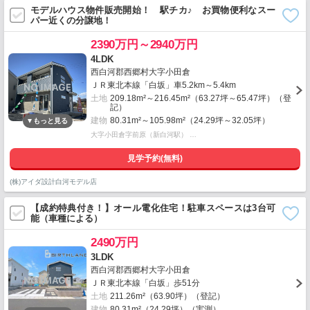
モデルハウス物件販売開始！ 駅チカ♪ お買物便利なスー
パー近くの分譲地！
2390万円～2940万円
4LDK
西白河郡西郷村大字小田倉
ＪＲ東北本線「白坂」車5.2km～5.4km
土地
209.18m²～216.45m²（63.27坪～65.47坪）（登
記）
建物
80.31m²～105.98m²（24.29坪～32.05坪）
大字小田倉字前原（新白河駅） …
見学予約(無料)
(株)アイダ設計白河モデル店
【成約特典付き！】オール電化住宅！駐車スペースは3台可
能（車種による）
2490万円
3LDK
西白河郡西郷村大字小田倉
ＪＲ東北本線「白坂」歩51分
土地
211.26m²（63.90坪）（登記）
建物
80.31m²（24.29坪）（実測）