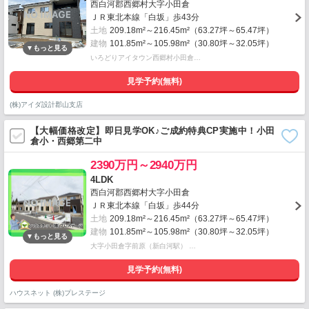
西白河郡西郷村大字小田倉
ＪＲ東北本線「白坂」歩43分
土地
209.18m²～216.45m²（63.27坪～65.47坪）
建物
101.85m²～105.98m²（30.80坪～32.05坪）
いろどりアイタウン西郷村小田倉…
見学予約(無料)
(株)アイダ設計郡山支店
【大幅価格改定】即日見学OK♪ご成約特典CP実施中！小田
倉小・西郷第二中
2390万円～2940万円
4LDK
西白河郡西郷村大字小田倉
ＪＲ東北本線「白坂」歩44分
土地
209.18m²～216.45m²（63.27坪～65.47坪）
建物
101.85m²～105.98m²（30.80坪～32.05坪）
大字小田倉字前原（新白河駅） …
見学予約(無料)
ハウスネット (株)プレステージ