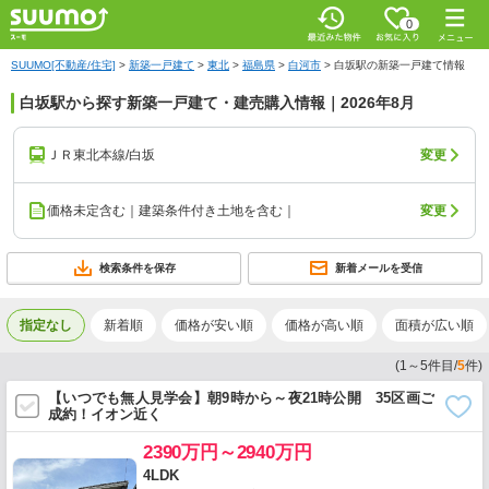
0
SUUMO[不動産/住宅]
>
新築一戸建て
>
東北
>
福島県
>
白河市
>
白坂駅の新築一戸建て情報
白坂駅から探す新築一戸建て・建売購入情報｜2026年8月
ＪＲ東北本線/白坂
変更
価格未定含む｜建築条件付き土地を含む｜
変更
検索条件を保存
新着メールを受信
指定なし
新着順
価格が安い順
価格が高い順
面積が広い順
(
1
～
5
件目/
5
件)
【いつでも無人見学会】朝9時から～夜21時公開 35区画ご
成約！イオン近く
2390万円～2940万円
4LDK