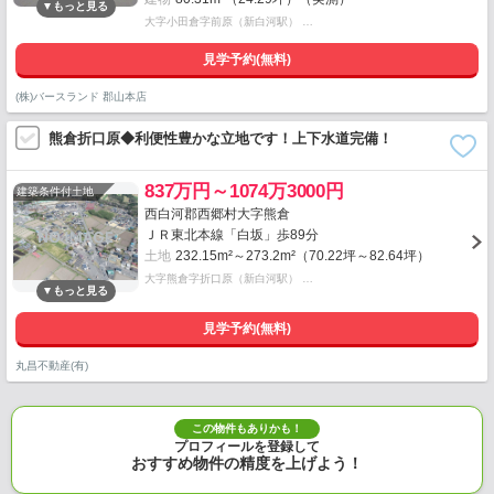
大字小田倉字前原（新白河駅） …
見学予約(無料)
(株)バースランド 郡山本店
熊倉折口原◆利便性豊かな立地です！上下水道完備！
837万円～1074万3000円
建築条件付土地
西白河郡西郷村大字熊倉
ＪＲ東北本線「白坂」歩89分
土地
232.15m²～273.2m²（70.22坪～82.64坪）
大字熊倉字折口原（新白河駅） …
見学予約(無料)
丸昌不動産(有)
この物件もありかも！
プロフィールを登録して
おすすめ物件の精度を上げよう！