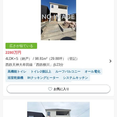
広さが似ている
2280万円
4LDK+S（納戸）
/ 98.81m²（29.88坪）（登記）
西鉄天神大牟田線「西鉄柳川」歩23分
高機能トイレ
トイレ2個以上
ルーフバルコニー
オール電化
浴室乾燥機
IHクッキングヒーター
システムキッチン
窓付き浴室
対面キッチン
温水洗浄便座