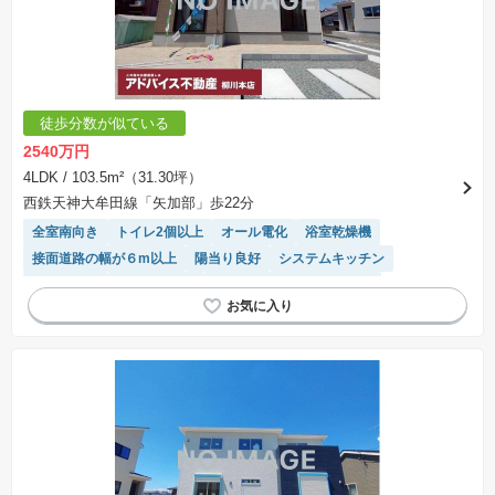
徒歩分数が似ている
2540万円
4LDK
/ 103.5m²（31.30坪）
西鉄天神大牟田線「矢加部」歩22分
全室南向き
トイレ2個以上
オール電化
浴室乾燥機
接面道路の幅が６m以上
陽当り良好
システムキッチン
窓付き浴室
対面キッチン
モニター付きインターホン