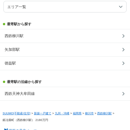
エリア一覧
最寄駅から探す
西鉄柳川駅
矢加部駅
徳益駅
最寄駅の沿線から探す
西鉄天神大牟田線
SUUMO[不動産/住宅]
>
新築一戸建て
>
九州・沖縄
>
福岡県
>
柳川市
>
西鉄柳川駅
>
鍛冶屋町（西鉄柳川駅） 2180万円