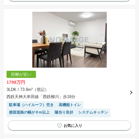
距離が近い
1798万円
3LDK
/ 73.9m²（登記）
西鉄天神大牟田線「西鉄柳川」歩18分
駐車場（ハイルーフ）空き
高機能トイレ
接面道路の幅が６m以上
陽当り良好
システムキッチン
閑静な住宅地
温水洗浄便座
モニター付きインターホン