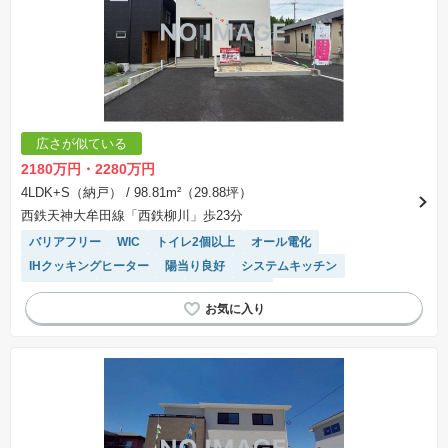
広さが似ている
2180万円・2280万円
4LDK+S（納戸）
/ 98.81m²（29.88坪）
西鉄天神大牟田線「西鉄柳川」歩23分
バリアフリー
WIC
トイレ2個以上
オール電化
IHクッキングヒーター
陽当り良好
システムキッチン
窓付き浴室
対面キッチン
温水洗浄便座
モニター付きインターホン