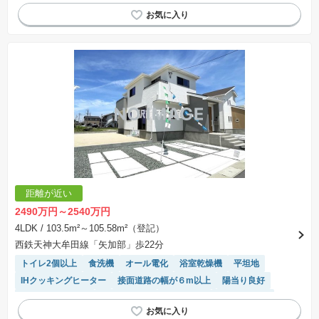
IHクッキングヒーター
システムキッチン
窓付き浴室
対面キッチン
温水洗浄便座
モニター付きインターホン
距離が近い
2490万円～2540万円
4LDK
/ 103.5m²～105.58m²（登記）
西鉄天神大牟田線「矢加部」歩22分
トイレ2個以上
食洗機
オール電化
浴室乾燥機
平坦地
IHクッキングヒーター
接面道路の幅が６m以上
陽当り良好
システムキッチン
閑静な住宅地
窓付き浴室
対面キッチン
温水洗浄便座
モニター付きインターホン