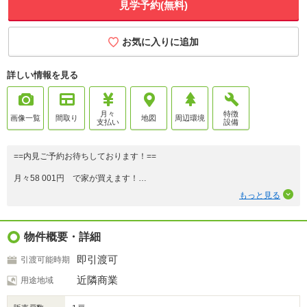
見学予約(無料)
お気に入りに追加
詳しい情報を見る
月々
特徴
画像一覧
間取り
地図
周辺環境
支払い
設備
==内見ご予約お待ちしております！==
月々58 001円 で家が買えます！
※物件価格を変動金利1.275％ 期間40年で借入れの場合
もっと見る
一度、現在の総支払い額と、この物件の返済額を比べてみませんか？資金計
画書を無料でお作りします！
物件概要・詳細
◆ 広々としたLDK
即引渡可
引渡可能時期
◆ 駐車3台可
◆ 浴室暖房乾燥機
近隣商業
用途地域
◆ 録画機能付きTVモニターホン
◆ 防犯カメラ