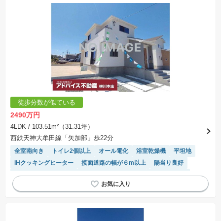
徒歩分数が似ている
2490万円
4LDK
/ 103.51m²（31.31坪）
西鉄天神大牟田線「矢加部」歩22分
全室南向き
トイレ2個以上
オール電化
浴室乾燥機
平坦地
IHクッキングヒーター
接面道路の幅が６m以上
陽当り良好
システムキッチン
閑静な住宅地
窓付き浴室
対面キッチン
温水洗浄便座
モニター付きインターホン