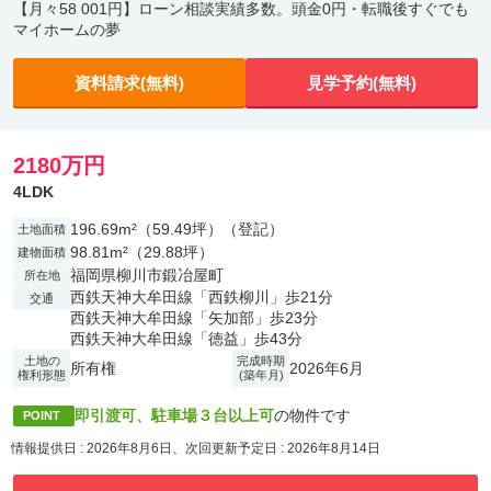
【月々58 001円】ローン相談実績多数。頭金0円・転職後すぐでも
マイホームの夢
資料請求(無料)
見学予約(無料)
2180万円
4LDK
196.69m²（59.49坪）（登記）
土地面積
98.81m²（29.88坪）
建物面積
福岡県柳川市鍛冶屋町
所在地
西鉄天神大牟田線「西鉄柳川」歩21分
交通
西鉄天神大牟田線「矢加部」歩23分
西鉄天神大牟田線「徳益」歩43分
土地の
完成時期
所有権
2026年6月
権利形態
(築年月)
即引渡可、駐車場３台以上可
の物件です
POINT
情報提供日 : 2026年8月6日、次回更新予定日 : 2026年8月14日