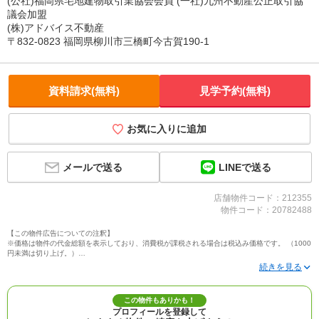
(公社)福岡県宅地建物取引業協会会員 (一社)九州不動産公正取引協
議会加盟
(株)アドバイス不動産
〒832-0823 福岡県柳川市三橋町今古賀190-1
資料請求(無料)
見学予約(無料)
お気に入りに追加
LINEで送る
メールで送る
店舗物件コード：212355
物件コード：20782488
【この物件広告についての注釈】
※価格は物件の代金総額を表示しており、消費税が課税される場合は税込み価格です。 （1000
円未満は切り上げ。）
※写真に写っている、またはパース（絵）や間取り図に描かれている家具や車などは、特にコ
メントがない場合、販売価格に含まれません。
※敷地権利が定期借地権のものは価格に権利金を含みます。
※建築条件付き土地価格には、建物価格は含まれません。
この物件もありかも！
※物件情報は、原則として情報提供日の２日前に最終確認した情報です。
プロフィールを登録して
※完成予想図はいずれも外構、植栽、外観等実際のものとは多少異なることがあります。