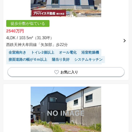
徒歩分数が似ている
2540万円
4LDK
/ 103.5m²（31.30坪）
西鉄天神大牟田線「矢加部」歩22分
全室南向き
トイレ2個以上
オール電化
浴室乾燥機
接面道路の幅が６m以上
陽当り良好
システムキッチン
窓付き浴室
対面キッチン
モニター付きインターホン