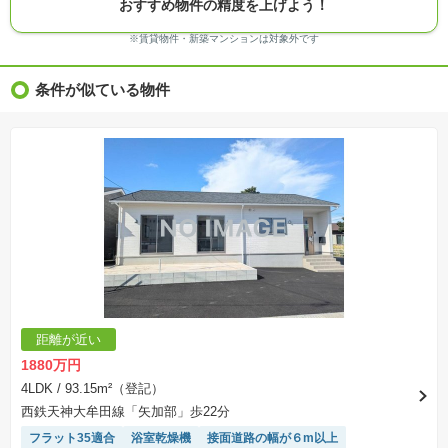
おすすめ物件の精度を上げよう！
※モデルルーム・モデルハウス・展示場・ショールームの画像の場合、今回販売の物件と異な
る場合があります。
※ＣＧ合成の画像の場合、実際とは多少異なる場合があります。
※賃貸物件・新築マンションは対象外です
※物件特徴：販売戸数が複数の物件は、全ての住戸に該当しない項目もあります。
※完成後１年以上を経過した未入居物件が掲載される場合があります。ご了承ください。
※新着：物件情報が「SUUMO」に掲載された日から１週間表示されます。
条件が似ている物件
※価格更新：物件価格が変更された日から１週間表示されます。
※販売予定物件はすべて、販売開始するまで契約または予約の申込みはできません。
※購入の前には物件内容や契約条件についてご自身で十分な確認をしていただくようにお願い
いたします。
※建築条件土地の情報内に掲載されている、建物プラン例は、土地購入者の設計プランの参考
の一例であって、プランの採用可否は任意です。
※土地（建築条件なし）で「建物プラン例」が表記してある時、そのプラン例は特定の建築請
負会社によるもので、当該建築請負会社以外で建てた場合、同様のものが同価格で建てられる
とは限りません。また建築請負会社を特定するものではありません。
※建築条件付き土地とは、その土地に建築する建物の建築請負契約が、一定期間内に成立する
ことを条件として売買される土地のことをいいます。建築請負契約成立に向けて設計プランを
協議するため、土地購入者が自己の希望する建物の設計協議をするために必要な相当の期間の
交渉期間が設定され、その期間内で希望を満たすプランが実現できたかどうかにより結論を出
します。なお、この期間は概ね3ヶ月程度とされています。納得のいくプランが出来ず、建築請
負契約が成立しない場合、土地売買契約は白紙に戻り、土地契約にかかった代金（土地代金、
手付金など）は名目のいかんに関わらず、全て返却されます。
※課税対象物件の「価格」や「費用等」は消費税込みの「総額表示」で統一しています。
※「本体価格」とは、課税対象物件においては「消費税を除いた建物価格」と「土地価格」の
距離が近い
合計額を指します。
※課税対象物件は消費税込みの総額表示のため、不動産広告の販売価格には本体価格の金額は
1880万円
表示されておりません。
※取引にかかる費用：物件の契約手続き、決済、引き渡し時にかかる費用を表示しています。
4LDK
/ 93.15m²（登記）
不動産会社によって表記有無が異なるため、ご自身で十分な確認をしていただくようにお願い
西鉄天神大牟田線「矢加部」歩22分
いたします。
※掲載の省エネ性能ラベル内の物件・住棟・号室名称については最新のものに変更されている
フラット35適合
浴室乾燥機
接面道路の幅が６m以上
場合があります。