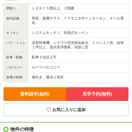
ＬＤＫ１５畳以上、２階建
間取り
和室、複層ガラス、ＴＶモニタ付インターホン、オール電
室内設備
化
システムキッチン、対面式キッチン
キッチン
浴室乾燥機、シャワー付洗面化粧台、トイレ２ヶ所、浴室
バス・トイレ
１坪以上、温水洗浄便座、浴室に窓
駐車３台以上可
駐車・駐輪
ルーフバルコニー
バルコニー
南向き、陽当り良好
部屋の特徴
資料請求(無料)
見学予約(無料)
お気に入りに追加
物件の特徴