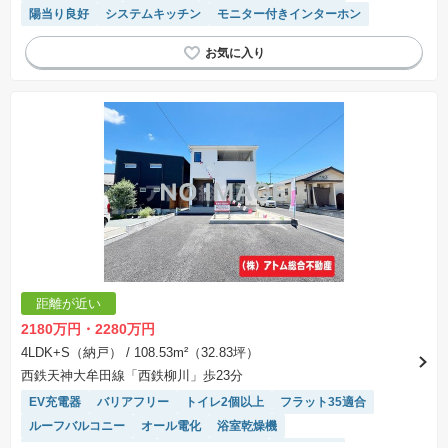
陽当り良好
システムキッチン
モニター付きインターホン
距離が近い
2180万円・2280万円
4LDK+S（納戸）
/ 108.53m²（32.83坪）
西鉄天神大牟田線「西鉄柳川」歩23分
EV充電器
バリアフリー
トイレ2個以上
フラット35適合
ルーフバルコニー
オール電化
浴室乾燥機