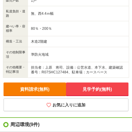
販売戸数
1戸
◆ 広々ルーフバルコニー
私道負担・道
無、西4.4ｍ幅
路
建ぺい率・容
80％・200％
積率
構造・工法
木造2階建
その他制限事
準防火地域
項
その他概要・
担当者：上原 将司、設備：公営水道、本下水、建築確認
特記事項
番号：R07SHC127484、駐車場：カースペース
資料請求(無料)
見学予約(無料)
お気に入りに追加
周辺環境
(9件)