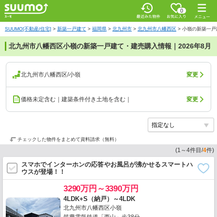
0
SUUMO[不動産/住宅]
>
新築一戸建て
>
福岡県
>
北九州市
>
北九州市八幡西区
>
小嶺の新築一戸
北九州市八幡西区小嶺の新築一戸建て・建売購入情報｜2026年8月
北九州市八幡西区/小嶺
変更
価格未定含む｜建築条件付き土地を含む｜
変更
チェックした物件をまとめて資料請求（無料）
(
1
～
4
件目/
4
件)
スマホでインターホンの応答やお風呂が沸かせるスマートハ
ウスが登場！！
3290万円～3390万円
4LDK+S（納戸）～4LDK
北九州市八幡西区小嶺