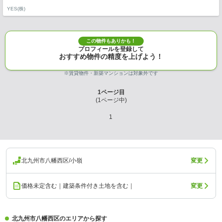
YES(株)
この物件もありかも！
プロフィールを登録して
おすすめ物件の精度を上げよう！
※賃貸物件・新築マンションは対象外です
1
ページ目
(
1
ページ中)
1
北九州市八幡西区/小嶺
変更
価格未定含む｜建築条件付き土地を含む｜
変更
北九州市八幡西区のエリアから探す