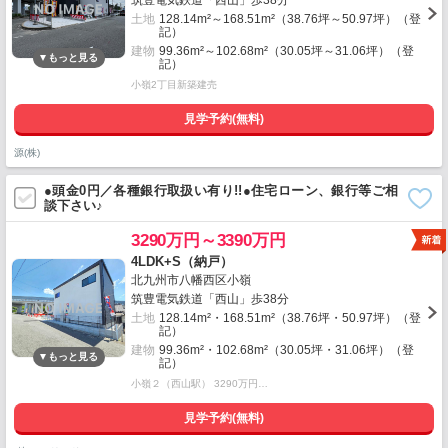
筑豊電気鉄道「西山」歩38分
土地
128.14m²～168.51m²（38.76坪～50.97坪）（登
記）
建物
99.36m²～102.68m²（30.05坪～31.06坪）（登
記）
小嶺2丁目新築建売
見学予約(無料)
源(株)
●頭金0円／各種銀行取扱い有り!!●住宅ローン、銀行等ご相
談下さい♪
3290万円～3390万円
4LDK+S（納戸）
北九州市八幡西区小嶺
筑豊電気鉄道「西山」歩38分
土地
128.14m²・168.51m²（38.76坪・50.97坪）（登
記）
建物
99.36m²・102.68m²（30.05坪・31.06坪）（登
記）
小嶺２（西山駅） 3290万円…
見学予約(無料)