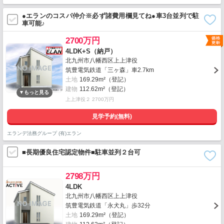
●エランのコスパ仲介※必ず諸費用欄見てね●車3台並列で駐
車可能♪
2700万円
4LDK+S（納戸）
北九州市八幡西区上上津役
筑豊電気鉄道「三ヶ森」車2.7km
土地
169.29m²（登記）
建物
112.62m²（登記）
上上津役２ 2700万円
見学予約(無料)
エランデ法務グループ (有)エラン
■長期優良住宅認定物件■駐車並列２台可
2798万円
4LDK
北九州市八幡西区上上津役
筑豊電気鉄道「永犬丸」歩32分
土地
169.29m²（登記）