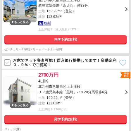
北九州市八幡西区上上津役
筑豊電気鉄道「永犬丸」歩33分
土地
169.29m²（登記）
建物
112.62m²
上上津役２（永犬丸駅） 279…
見学予約(無料)
センチュリー21(株)ドリームパートナー福岡
お家でネット審査可能！西京銀行提携してます！変動金利
０．９％～でご提案！
2700万円
4LDK
北九州市八幡西区上上津役
ＪＲ鹿児島本線「黒崎」バス20分馬場歩6分
土地
169.29m²（登記）
建物
112.62m²
上上津役２ 2700万円
見学予約(無料)
ジャッジ(株)