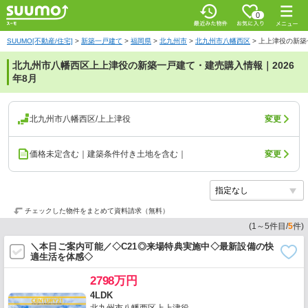
0
SUUMO[不動産/住宅]
>
新築一戸建て
>
福岡県
>
北九州市
>
北九州市八幡西区
>
上上津役の新築
北九州市八幡西区上上津役の新築一戸建て・建売購入情報｜2026
年8月
北九州市八幡西区/上上津役
変更
価格未定含む｜建築条件付き土地を含む｜
変更
チェックした物件をまとめて資料請求（無料）
(
1
～
5
件目/
5
件)
＼本日ご案内可能／◇C21◎来場特典実施中◇最新設備の快
適生活を体感◇
2798万円
4LDK