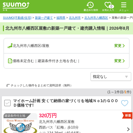
0
SUUMO[不動産/住宅]
>
新築一戸建て
>
福岡県
>
北九州市
>
北九州市八幡西区
>
屋敷の新築一戸
北九州市八幡西区屋敷の新築一戸建て・建売購入情報｜2026年8月
北九州市八幡西区/屋敷
変更
価格未定含む｜建築条件付き土地を含む｜
変更
チェックした物件をまとめて資料請求（無料）
(
1
～
1
件目/
1
件)
マイホーム計画 安くて納得の家づくりを地域Ｎｏ1のＧＯＯ
Ｄ価格です!
320万円
建築条件付土地
北九州市八幡西区屋敷
西鉄バス「紅梅」歩10分