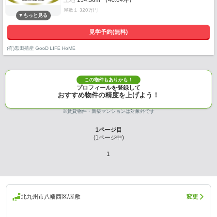
土地
134.36m²（40.64坪）
屋敷１ 320万円
見学予約(無料)
(有)黒田殖産 GooD LIFE HoME
この物件もありかも！
プロフィールを登録して
おすすめ物件の精度を上げよう！
※賃貸物件・新築マンションは対象外です
1
ページ目
(
1
ページ中)
1
北九州市八幡西区/屋敷
変更