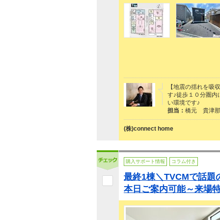
【地震の揺れを吸収
す♪徒歩１０分圏内
い環境です♪
担当：
橋元 貴津
(株)connect home
購入サポート情報
コラム付き
最終1棟＼TVCMで話
本日ご案内可能～来場特