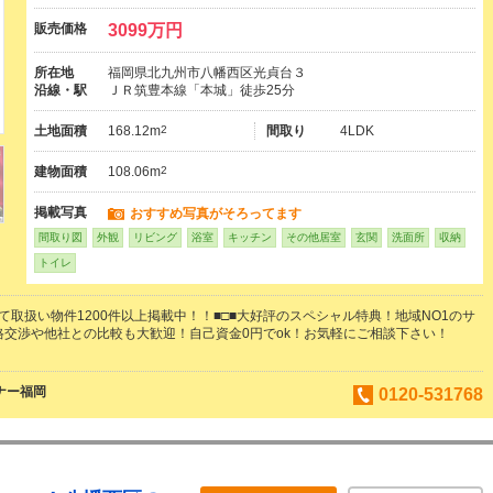
販売価格
3099万円
所在地
福岡県北九州市八幡西区光貞台３
沿線・駅
ＪＲ筑豊本線「本城」徒歩25分
土地面積
168.12m
2
間取り
4LDK
建物面積
108.06m
2
掲載写真
おすすめ写真がそろってます
間取り図
外観
リビング
浴室
キッチン
その他居室
玄関
洗面所
収納
トイレ
にて取扱い物件1200件以上掲載中！！■□■大好評のスペシャル特典！地域NO1のサ
格交渉や他社との比較も大歓迎！自己資金0円でok！お気軽にご相談下さい！
ナー福岡
0120-531768