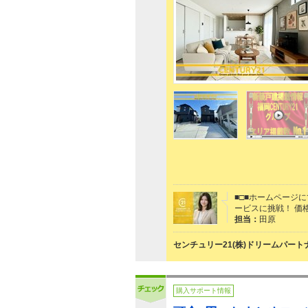
■□■ホームページ
ービスに挑戦！ 価
担当：
田原
センチュリー21(株)ドリームパート
購入サポート情報