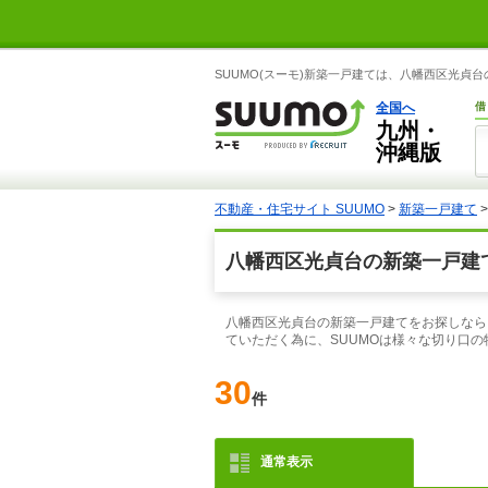
SUUMO(スーモ)新築一戸建ては、八幡西区光
全国へ
借
九州・
沖縄版
不動産・住宅サイト SUUMO
>
新築一戸建て
八幡西区光貞台の新築一戸建
八幡西区光貞台の新築一戸建てをお探しなら
ていただく為に、SUUMOは様々な切り口
30
件
通常表示