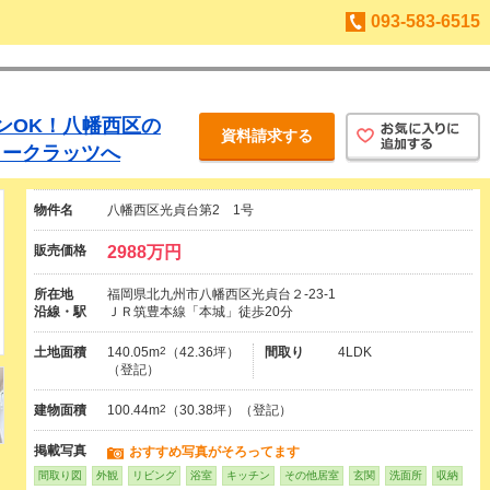
093-583-6515
ンOK！八幡西区の
資料請求する
イークラッツへ
物件名
八幡西区光貞台第2 1号
販売価格
2988万円
所在地
福岡県北九州市八幡西区光貞台２-23-1
沿線・駅
ＪＲ筑豊本線「本城」徒歩20分
土地面積
140.05m
2
（42.36坪）
間取り
4LDK
（登記）
建物面積
100.44m
2
（30.38坪）（登記）
掲載写真
おすすめ写真がそろってます
間取り図
外観
リビング
浴室
キッチン
その他居室
玄関
洗面所
収納