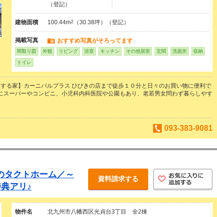
（登記）
建物面積
100.44m
2
（30.38坪）（登記）
掲載写真
おすすめ写真がそろってます
間取り図
外観
リビング
浴室
キッチン
その他居室
玄関
洗面所
収納
トイレ
する家】カーニバルプラス ひびきの店まで徒歩１０分と日々のお買い物に便利で
にスーパーやコンビニ、小児科内科医院や公園もあり、老若男女問わず暮らしやす
那
093-383-9081
題のタクトホーム／～
資料請求する
典アリ♪
物件名
北九州市八幡西区光貞台3丁目 全2棟