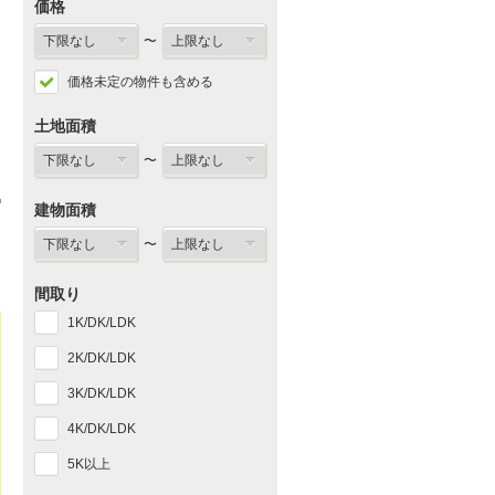
価格
〜
価格未定の物件も含める
土地面積
〜
建物面積
〜
間取り
1K/DK/LDK
2K/DK/LDK
3K/DK/LDK
4K/DK/LDK
5K以上