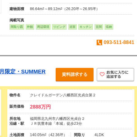
建物面積
86.64m
2
～89.12m
2
（26.20坪～26.95坪）
掲載写真
間取り図
外観
周辺環境
リビング
浴室
キッチン
玄関
収納
093-511-8841
月限定・SUMMER
資料請求する
物件名
クレイドルガーデン八幡西区光貞台第２
販売価格
2888万円
所在地
福岡県北九州市八幡西区光貞台２
沿線・駅
ＪＲ筑豊本線「本城」徒歩23分
土地面積
140.05m
2
（42.36坪）
間取り
4LDK