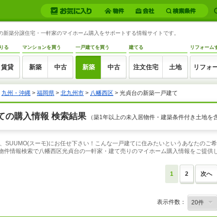
貞台の新築分譲住宅・一軒家のマイホーム購入をサポートする情報サイトです。
りる
マンションを買う
一戸建てを買う
建てる
リフォーム
賃貸
新築
中古
新築
中古
注文住宅
土地
リフォ
>
九州・沖縄
>
福岡県
>
北九州市
>
八幡西区
> 光貞台の新築一戸建て
ての購入情報 検索結果
（築1年以上の未入居物件・建築条件付き土地を
、SUUMO(スーモ)にお任せ下さい！こんな一戸建てに住みたいというあなたのご
の物件情報検索で八幡西区光貞台の一軒家・建て売りのマイホーム購入情報をご提供
1
2
次へ
表示件数：