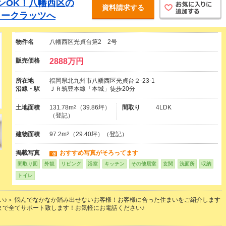
ンOK！八幡西区の
資料請求する
イークラッツへ
物件名
八幡西区光貞台第2 2号
販売価格
2888万円
所在地
福岡県北九州市八幡西区光貞台２-23-1
沿線・駅
ＪＲ筑豊本線「本城」徒歩20分
土地面積
131.78m
2
（39.86坪）
間取り
4LDK
（登記）
建物面積
97.2m
2
（29.40坪）（登記）
掲載写真
おすすめ写真がそろってます
間取り図
外観
リビング
浴室
キッチン
その他居室
玄関
洗面所
収納
トイレ
い♪＞ 悩んでなかなか踏み出せないお客様！お客様に合った住まいをご紹介します
まで全てサポート致します！お気軽にお電話ください♪