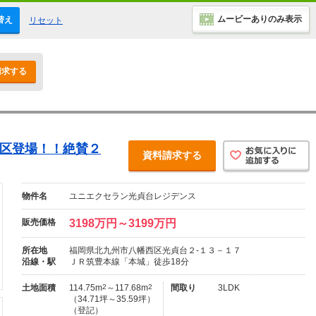
ムービーありのみ表示
替え
リセット
請求する
街区登場！！絶賛２
資料請求する
物件名
ユニエクセラン光貞台レジデンス
販売価格
3198万円～3199万円
所在地
福岡県北九州市八幡西区光貞台２-１３－１７
沿線・駅
ＪＲ筑豊本線「本城」徒歩18分
土地面積
114.75m
2
～117.68m
2
間取り
3LDK
（34.71坪～35.59坪）
（登記）