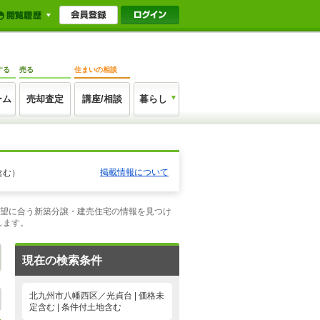
する
売る
住まいの相談
ーム
売却査定
講座/相談
暮らし
掲載情報について
含む）
希望に合う新築分譲・建売住宅の情報を見つけ
します。
現在の検索条件
北九州市八幡西区／光貞台 | 価格未
定含む | 条件付土地含む