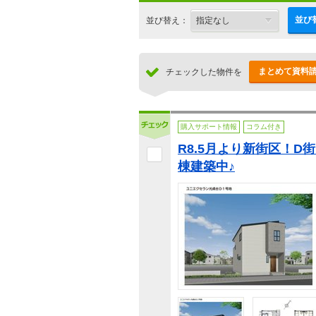
並び
並び替え：
まとめて資料
チェックした物件を
購入サポート情報
コラム付き
R8.5月より新街区！D
棟建築中♪