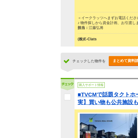
＜イークラッツへまずお電話くださ
♪ 物件探しから資金計画、お引渡し
担当：
江藤弘将
(株)E-Clats
まとめて資料
チェックした物件を
購入サポート情報
■TVCMで話題タクト
実】買い物も公共施設