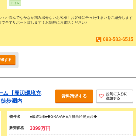
トイレ
い♪＞ 悩んでなかなか踏み出せないお客様！お客様に合った住まいをご紹介します
まで全てサポート致します！お気軽にお電話ください♪
093-583-6515
請求する
ホーム【周辺環境充
資料請求する
も徒歩圏内
物件名
■最終1棟■◆GRAFARE八幡西区光貞台◆
販売価格
3099万円