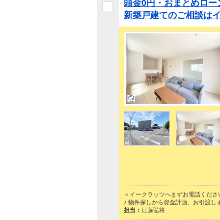
頭金0円・おまとめロー
新築戸建てのご相談は
＜イークラッツへまずお電話くださ
♪ 物件探しから資金計画、お引渡し
担当：
江藤弘将