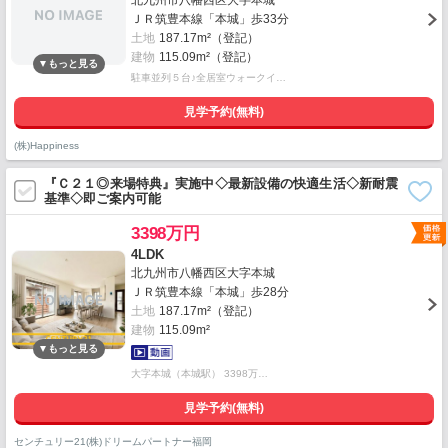
北九州市八幡西区大字本城
ＪＲ筑豊本線「本城」歩33分
土地
187.17m²（登記）
建物
115.09m²（登記）
駐車並列５台♪全居室ウォークイ…
見学予約(無料)
(株)Happiness
『Ｃ２１◎来場特典』実施中◇最新設備の快適生活◇新耐震
基準◇即ご案内可能
3398万円
4LDK
北九州市八幡西区大字本城
ＪＲ筑豊本線「本城」歩28分
土地
187.17m²（登記）
建物
115.09m²
大字本城（本城駅） 3398万…
見学予約(無料)
センチュリー21(株)ドリームパートナー福岡