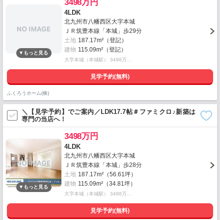
3498万円
4LDK
北九州市八幡西区大字本城
ＪＲ筑豊本線「本城」歩29分
土地
187.17m²（登記）
建物
115.09m²（登記）
大字本城（本城駅） 3498万…
見学予約(無料)
ふくろうホーム(株)
＼【見学予約】でご案内／LDK17.7帖＃ファミクロ♪新築は
専門の当店へ！
3498万円
4LDK
北九州市八幡西区大字本城
ＪＲ筑豊本線「本城」歩28分
土地
187.17m²（56.61坪）
建物
115.09m²（34.81坪）
大字本城（本城駅） 3498万…
見学予約(無料)