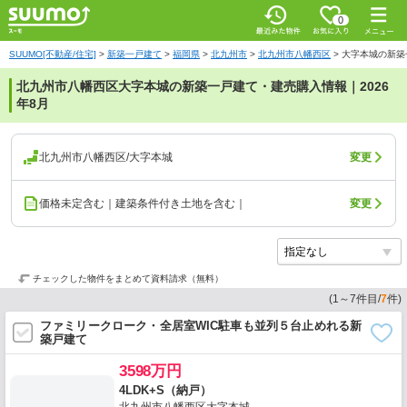
0
SUUMO[不動産/住宅]
>
新築一戸建て
>
福岡県
>
北九州市
>
北九州市八幡西区
>
大字本城の新築
北九州市八幡西区大字本城の新築一戸建て・建売購入情報｜2026
年8月
北九州市八幡西区/大字本城
変更
価格未定含む｜建築条件付き土地を含む｜
変更
チェックした物件をまとめて資料請求（無料）
(
1
～
7
件目/
7
件)
ファミリークローク・全居室WIC駐車も並列５台止めれる新
築戸建て
3598万円
4LDK+S（納戸）