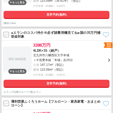
建物
115.09m²（34.81坪）（登記）
大字本城（本城駅） 3398万…
見学予約(無料)
(株)E-Clats
●エランのコスパ仲介※必ず諸費用欄見てね●国の35万円補
助金対象
3398万円
4LDK+3S（納戸）
北九州市八幡西区大字本城
ＪＲ筑豊本線「本城」歩26分
土地
187.17m²（登記）
建物
115.09m²（登記）
大字本城（本城駅） 3398万…
見学予約(無料)
エランデ法務グループ (有)エラン
薄利営業ふくろうホーム【フルローン・家具家電・おまとめ
ローン】