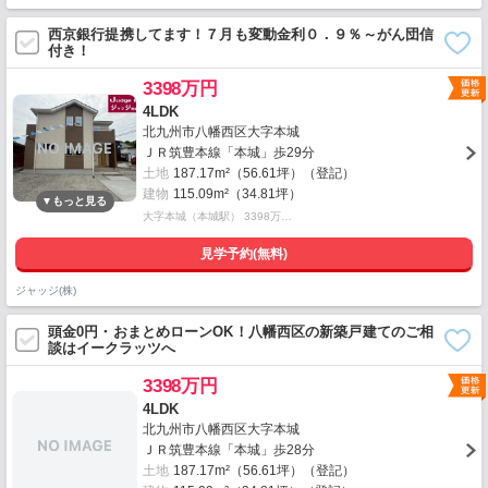
西京銀行提携してます！７月も変動金利０．９％～がん団信
付き！
3398万円
4LDK
北九州市八幡西区大字本城
ＪＲ筑豊本線「本城」歩29分
土地
187.17m²（56.61坪）（登記）
建物
115.09m²（34.81坪）
大字本城（本城駅） 3398万…
見学予約(無料)
ジャッジ(株)
頭金0円・おまとめローンOK！八幡西区の新築戸建てのご相
談はイークラッツへ
3398万円
4LDK
北九州市八幡西区大字本城
ＪＲ筑豊本線「本城」歩28分
土地
187.17m²（56.61坪）（登記）