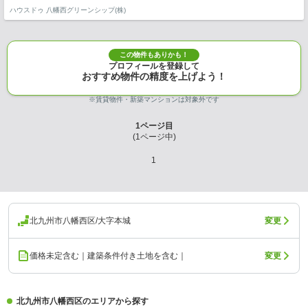
ハウスドゥ 八幡西グリーンシップ(株)
この物件もありかも！
プロフィールを登録して
おすすめ物件の精度を上げよう！
※賃貸物件・新築マンションは対象外です
1
ページ目
(
1
ページ中)
1
北九州市八幡西区/大字本城
変更
価格未定含む｜建築条件付き土地を含む｜
変更
北九州市八幡西区のエリアから探す