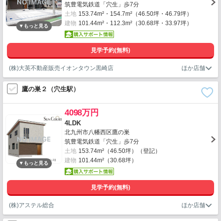
筑豊電気鉄道「穴生」歩7分
土地
153.74m²・154.7m²（46.50坪・46.79坪）
建物
101.44m²・112.3m²（30.68坪・33.97坪）
見学予約(無料)
(株)大英不動産販売イオンタウン黒崎店
鷹の巣２（穴生駅）
4098万円
4LDK
北九州市八幡西区鷹の巣
筑豊電気鉄道「穴生」歩7分
土地
153.74m²（46.50坪）（登記）
建物
101.44m²（30.68坪）
見学予約(無料)
(株)アステル総合