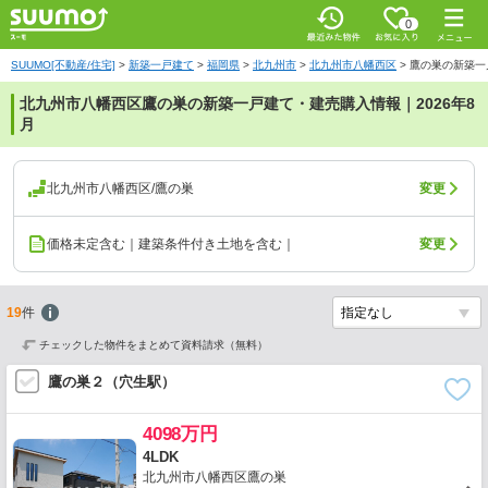
0
SUUMO[不動産/住宅]
>
新築一戸建て
>
福岡県
>
北九州市
>
北九州市八幡西区
>
鷹の巣の新築一
北九州市八幡西区鷹の巣の新築一戸建て・建売購入情報｜2026年8
月
北九州市八幡西区/鷹の巣
変更
価格未定含む｜建築条件付き土地を含む｜
変更
19
件
チェックした物件をまとめて資料請求（無料）
鷹の巣２（穴生駅）
4098万円
4LDK
北九州市八幡西区鷹の巣