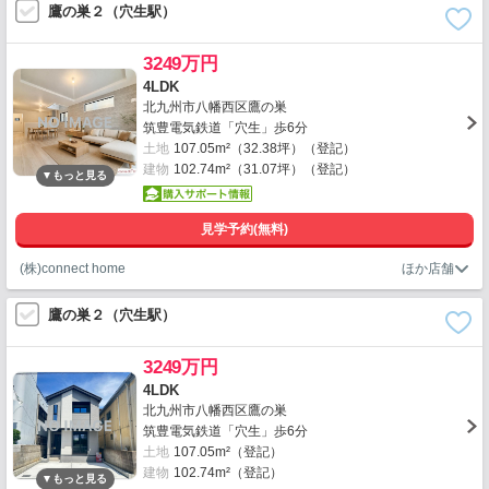
鷹の巣２（穴生駅）
3249万円
4LDK
北九州市八幡西区鷹の巣
筑豊電気鉄道「穴生」歩6分
土地
107.05m²（32.38坪）（登記）
建物
102.74m²（31.07坪）（登記）
見学予約(無料)
(株)connect home
鷹の巣２（穴生駅）
3249万円
4LDK
北九州市八幡西区鷹の巣
筑豊電気鉄道「穴生」歩6分
土地
107.05m²（登記）
建物
102.74m²（登記）