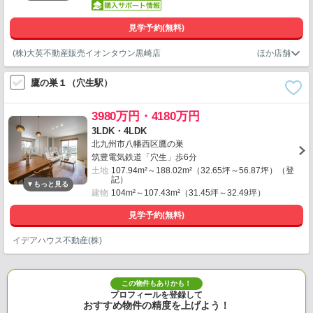
見学予約(無料)
(株)大英不動産販売イオンタウン黒崎店
鷹の巣１（穴生駅）
3980万円・4180万円
3LDK・4LDK
北九州市八幡西区鷹の巣
筑豊電気鉄道「穴生」歩6分
土地
107.94m²～188.02m²（32.65坪～56.87坪）（登
記）
建物
104m²～107.43m²（31.45坪～32.49坪）
見学予約(無料)
イデアハウス不動産(株)
この物件もありかも！
プロフィールを登録して
おすすめ物件の精度を上げよう！