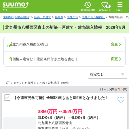
0
SUUMO[不動産/住宅]
>
新築一戸建て
>
福岡県
>
北九州市
>
北九州市八幡西区
>
青山の新築一戸
北九州市八幡西区青山の新築一戸建て・建売購入情報｜2026年8月
北九州市八幡西区/青山
変更
価格未定含む｜建築条件付き土地を含む｜
変更
チェックした物件をまとめて資料請求（無料）
(
1
～
15
件目/
15
件)
【今週末見学可能】全50区画もあと6区画となりました！
3890万円～4520万円
3LDK+S（納戸）・4LDK+S（納戸）
北九州市八幡西区青山
筑豊電気鉄道「萩原」歩5分～7分