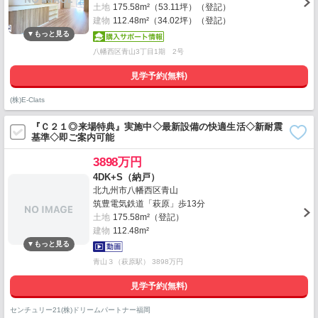
土地
175.58m²（53.11坪）（登記）
建物
112.48m²（34.02坪）（登記）
八幡西区青山3丁目1期 2号
見学予約(無料)
(株)E-Clats
『Ｃ２１◎来場特典』実施中◇最新設備の快適生活◇新耐震
基準◇即ご案内可能
3898万円
4DK+S（納戸）
北九州市八幡西区青山
筑豊電気鉄道「萩原」歩13分
土地
175.58m²（登記）
建物
112.48m²
青山３（萩原駅） 3898万円
見学予約(無料)
センチュリー21(株)ドリームパートナー福岡