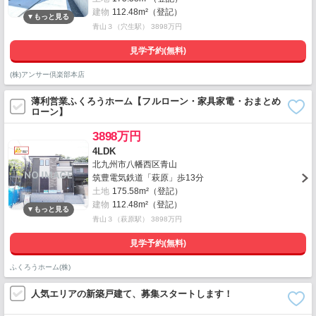
建物
112.48m²（登記）
青山３（穴生駅） 3898万円
見学予約(無料)
(株)アンサー倶楽部本店
薄利営業ふくろうホーム【フルローン・家具家電・おまとめ
ローン】
3898万円
4LDK
北九州市八幡西区青山
筑豊電気鉄道「萩原」歩13分
土地
175.58m²（登記）
建物
112.48m²（登記）
青山３（萩原駅） 3898万円
見学予約(無料)
ふくろうホーム(株)
人気エリアの新築戸建て、募集スタートします！