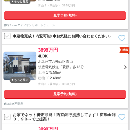
青山３（穴生駅） 3898万円
見学予約(無料)
(株)Room エディオンサポートチェーン
◆建物完成！内覧可能♪◆お気軽にお問い合わせください♪
3898万円
4LDK
北九州市八幡西区青山
筑豊電気鉄道「萩原」歩13分
土地
175.58m²
建物
112.48m²
青山３（萩原駅） 3898万円
見学予約(無料)
(株)未来不動産
お家でネット審査可能！西京銀行提携してます！変動金利
０．９％～でご提案！
3898万円