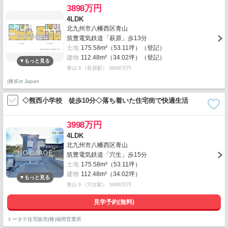
3898万円
4LDK
北九州市八幡西区青山
筑豊電気鉄道「萩原」歩13分
土地
175.58m²（53.11坪）（登記）
建物
112.48m²（34.02坪）（登記）
青山３（萩原駅） 3898万円
(株)Est Japan
◇熊西小学校 徒歩10分◇落ち着いた住宅街で快適生活
3998万円
4LDK
北九州市八幡西区青山
筑豊電気鉄道「穴生」歩15分
土地
175.58m²（53.11坪）
建物
112.48m²（34.02坪）
青山３（穴生駅） 3998万円
見学予約(無料)
トータテ住宅販売(株)福岡営業所