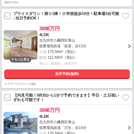
(株)EVISU
プライスダウン！残り1棟！小学校徒歩10分！駐車場3台可能
♪当日予約OK！
3898万円
4LDK
北九州市八幡西区青山
筑豊電気鉄道「萩原」歩13分
土地
175.58m²（登記）
建物
112.48m²（登記）
青山３（萩原駅） 3898万円
見学予約(無料)
ステアーズグロース(株)
【内見可能！WEBから1分で予約できます】平日・土日祝い
ずれも可能です！
3898万円
4LDK
北九州市八幡西区青山
筑豊電気鉄道「穴生」歩15分
土地
175.58m²（登記）