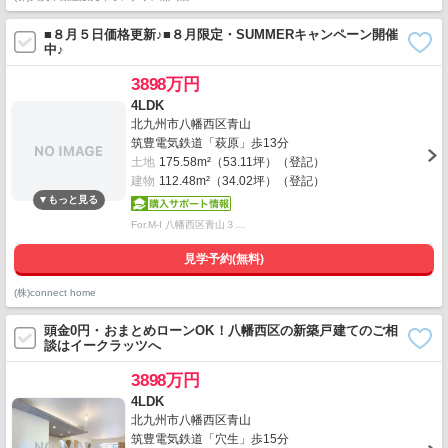
■８月５日価格更新♪■８月限定・SUMMERキャンペーン開催
中♪
3898万円
4LDK
北九州市八幡西区青山
筑豊電気鉄道「萩原」歩13分
土地
175.58m²（53.11坪）（登記）
建物
112.48m²（34.02坪）（登記）
For.M-I 八幡西区青山３…
見学予約(無料)
(株)connect home
頭金0円・おまとめローンOK！八幡西区の新築戸建てのご相
談はイークラッツへ
3898万円
4LDK
北九州市八幡西区青山
筑豊電気鉄道「穴生」歩15分