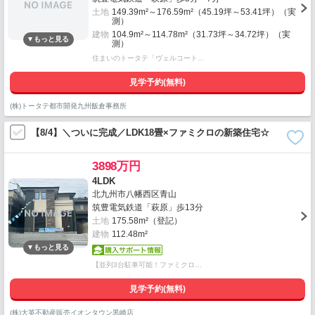
土地
149.39m²～176.59m²（45.19坪～53.41坪）（実
測）
建物
104.9m²～114.78m²（31.73坪～34.72坪）（実
測）
住まいのトータテ「ヴェルコート…
見学予約(無料)
(株)トータテ都市開発九州飯倉事務所
【8/4】＼ついに完成／LDK18畳×ファミクロの新築住宅☆
3898万円
4LDK
北九州市八幡西区青山
筑豊電気鉄道「萩原」歩13分
土地
175.58m²（登記）
建物
112.48m²
【並列3台駐車可能！ファミクロ…
見学予約(無料)
(株)大英不動産販売イオンタウン黒崎店