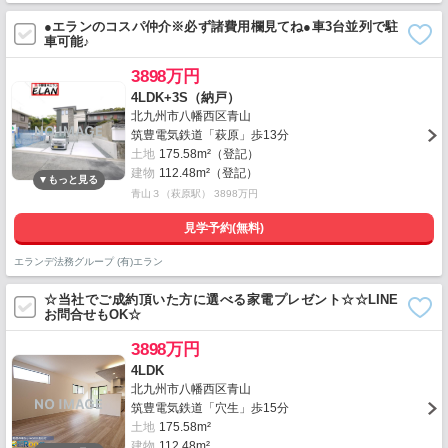
●エランのコスパ仲介※必ず諸費用欄見てね●車3台並列で駐
車可能♪
3898万円
4LDK+3S（納戸）
北九州市八幡西区青山
筑豊電気鉄道「萩原」歩13分
土地
175.58m²（登記）
建物
112.48m²（登記）
青山３（萩原駅） 3898万円
見学予約(無料)
エランデ法務グループ (有)エラン
☆当社でご成約頂いた方に選べる家電プレゼント☆☆LINE
お問合せもOK☆
3898万円
4LDK
北九州市八幡西区青山
筑豊電気鉄道「穴生」歩15分
土地
175.58m²
建物
112.48m²