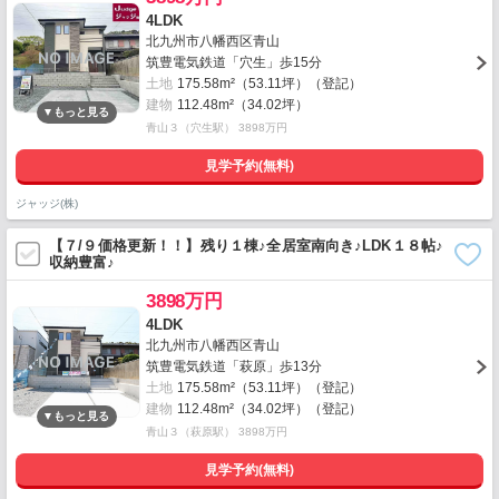
4LDK
北九州市八幡西区青山
筑豊電気鉄道「穴生」歩15分
土地
175.58m²（53.11坪）（登記）
建物
112.48m²（34.02坪）
青山３（穴生駅） 3898万円
見学予約(無料)
ジャッジ(株)
【７/９価格更新！！】残り１棟♪全居室南向き♪LDK１８帖♪
収納豊富♪
3898万円
4LDK
北九州市八幡西区青山
筑豊電気鉄道「萩原」歩13分
土地
175.58m²（53.11坪）（登記）
建物
112.48m²（34.02坪）（登記）
青山３（萩原駅） 3898万円
見学予約(無料)