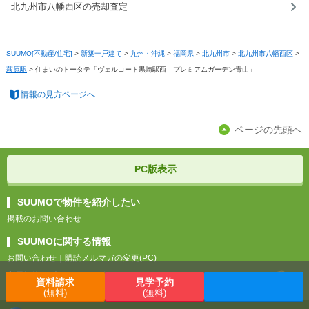
北九州市八幡西区の売却査定
SUUMO[不動産/住宅]
>
新築一戸建て
>
九州・沖縄
>
福岡県
>
北九州市
>
北九州市八幡西区
>
萩原駅
>
住まいのトータテ「ヴェルコート黒崎駅西 プレミアムガーデン青山」
情報の見方ページへ
ページの先頭へ
PC版表示
SUUMOで物件を紹介したい
掲載のお問い合わせ
SUUMOに関する情報
お問い合わせ
｜
購読メルマガの変更(PC)
利用規約
｜
プライバシーポリシー
資料請求
見学予約
(無料)
(無料)