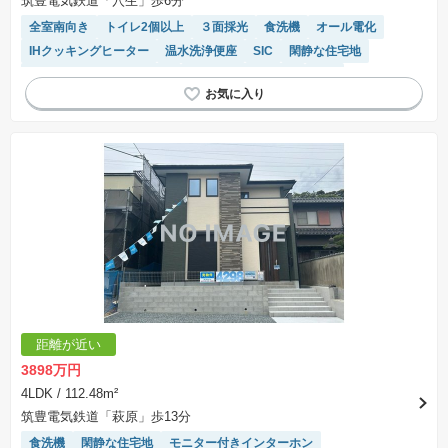
筑豊電気鉄道「穴生」歩6分
全室南向き
トイレ2個以上
３面採光
食洗機
オール電化
IHクッキングヒーター
温水洗浄便座
SIC
閑静な住宅地
モニター付きインターホン
キッチン収納が多い
WIC
システムキッチン
陽当り良好
接面道路の幅が６m以上
対面キッチン
浴室乾燥機
距離が近い
3898万円
4LDK
/ 112.48m²
筑豊電気鉄道「萩原」歩13分
食洗機
閑静な住宅地
モニター付きインターホン