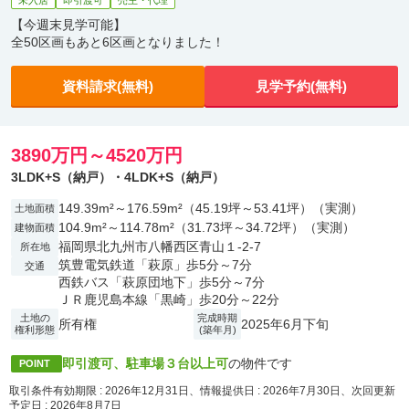
未入居
即引渡可
売主・代理
【今週末見学可能】
全50区画もあと6区画となりました！
資料請求(無料)
見学予約(無料)
3890万円～4520万円
3LDK+S（納戸）・4LDK+S（納戸）
149.39m²～176.59m²（45.19坪～53.41坪）（実測）
土地面積
104.9m²～114.78m²（31.73坪～34.72坪）（実測）
建物面積
福岡県北九州市八幡西区青山１-2-7
所在地
筑豊電気鉄道「萩原」歩5分～7分
交通
西鉄バス「萩原団地下」歩5分～7分
ＪＲ鹿児島本線「黒崎」歩20分～22分
土地の
完成時期
所有権
2025年6月下旬
権利形態
(築年月)
即引渡可、駐車場３台以上可
の物件です
POINT
取引条件有効期限 : 2026年12月31日、情報提供日 : 2026年7月30日、次回更新
予定日 : 2026年8月7日