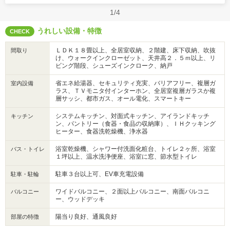
1/4
うれしい設備・特徴
CHECK
ＬＤＫ１８畳以上、全居室収納、２階建、床下収納、吹抜
間取り
け、ウォークインクローゼット、天井高２．５ｍ以上、リ
ビング階段、シューズインクローク、納戸
省エネ給湯器、セキュリティ充実、バリアフリー、複層ガ
室内設備
ラス、ＴＶモニタ付インターホン、全居室複層ガラスか複
層サッシ、都市ガス、オール電化、スマートキー
システムキッチン、対面式キッチン、アイランドキッチ
キッチン
ン、パントリー（食器・食品の収納庫）、ＩＨクッキング
ヒーター、食器洗乾燥機、浄水器
浴室乾燥機、シャワー付洗面化粧台、トイレ２ヶ所、浴室
バス・トイレ
１坪以上、温水洗浄便座、浴室に窓、節水型トイレ
駐車３台以上可、EV車充電設備
駐車・駐輪
ワイドバルコニー、２面以上バルコニー、南面バルコニ
バルコニー
ー、ウッドデッキ
陽当り良好、通風良好
部屋の特徴