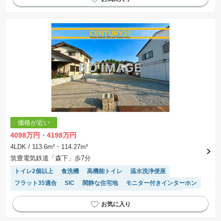
価格が近い
4098万円・4198万円
4LDK
/ 113.6m²・114.27m²
筑豊電気鉄道「森下」歩7分
トイレ2個以上
食洗機
高機能トイレ
温水洗浄便座
フラット35適合
SIC
閑静な住宅地
モニター付きインターホン
キッチン収納が多い
WIC
システムキッチン
陽当り良好
接面道路の幅が６m以上
対面キッチン
浴室乾燥機