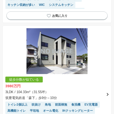
キッチン収納が多い
WIC
システムキッチン
接面道路の幅が６m以上
対面キッチン
浴室乾燥機
徒歩分数が似ている
3980万円
3LDK
/ 104.33m²（31.55坪）
筑豊電気鉄道「森下」歩9分～10分
トイレ2個以上
吹抜け
角地
前面棟無
食洗機
EV充電器
高機能トイレ
平坦地
オール電化
IHクッキングヒーター