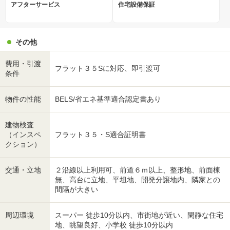
アフターサービス
住宅設備保証
その他
費用・引渡
フラット３５Sに対応、即引渡可
条件
物件の性能
BELS/省エネ基準適合認定書あり
建物検査
（インスペ
フラット３５・S適合証明書
クション）
交通・立地
２沿線以上利用可、前道６ｍ以上、整形地、前面棟
無、高台に立地、平坦地、開発分譲地内、隣家との
間隔が大きい
周辺環境
スーパー 徒歩10分以内、市街地が近い、閑静な住宅
地、眺望良好、小学校 徒歩10分以内