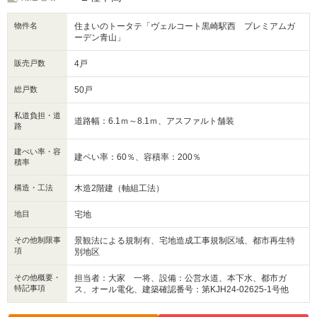
営業スタッフの接客なくお客様のペースでご見学いただけます。
詳細・ご予約はHPから！
物件名
住まいのトータテ「ヴェルコート黒崎駅西 プレミアムガ
ーデン青山」
【夏期休業のご案内】
誠に勝手ながら、8月11日（火）～15日（土）は夏期休業とさせていただき
ます。
販売戸数
4戸
期間中にいただいたお問い合わせは、8月16日（日）以降、順次対応いたし
ます。
総戸数
50戸
私道負担・道
道路幅：6.1ｍ～8.1ｍ、アスファルト舗装
路
建ぺい率・容
建ペい率：60％、容積率：200％
積率
構造・工法
木造2階建（軸組工法）
地目
宅地
その他制限事
景観法による規制有、宅地造成工事規制区域、都市再生特
項
別地区
その他概要・
担当者：大家 一将、設備：公営水道、本下水、都市ガ
特記事項
ス、オール電化、建築確認番号：第KJH24-02625-1号他