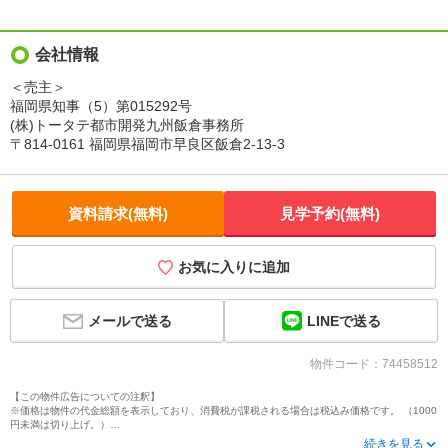
会社情報
＜売主＞
福岡県知事（5）第015292号
(株)トータテ都市開発九州飯倉事務所
〒814-0161 福岡県福岡市早良区飯倉2-13-3
資料請求(無料)
見学予約(無料)
お気に入りに追加
LINEで送る
メールで送る
物件コード：74458512
【この物件広告についての注釈】
※価格は物件の代金総額を表示しており、消費税が課税される場合は税込み価格です。 （1000
円未満は切り上げ。）
※写真に写っている、またはパース（絵）や間取り図に描かれている家具や車などは、特にコ