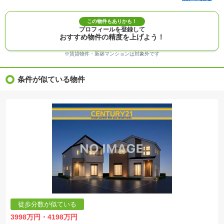
メントがない場合、販売価格に含まれません。
※敷地権利が定期借地権のものは価格に権利金を含みます。
※建築条件付き土地価格には、建物価格は含まれません。
この物件もありかも！
※物件情報は、原則として情報提供日の２日前に最終確認した情報です。
プロフィールを登録して
※完成予想図はいずれも外構、植栽、外観等実際のものとは多少異なることがあります。
おすすめ物件の精度を上げよう！
※モデルルーム・モデルハウス・展示場・ショールームの画像の場合、今回販売の物件と異な
る場合があります。
※ＣＧ合成の画像の場合、実際とは多少異なる場合があります。
※賃貸物件・新築マンションは対象外です
※物件特徴：販売戸数が複数の物件は、全ての住戸に該当しない項目もあります。
※完成後１年以上を経過した未入居物件が掲載される場合があります。ご了承ください。
※新着：物件情報が「SUUMO」に掲載された日から１週間表示されます。
条件が似ている物件
※価格更新：物件価格が変更された日から１週間表示されます。
※販売予定物件はすべて、販売開始するまで契約または予約の申込みはできません。
※購入の前には物件内容や契約条件についてご自身で十分な確認をしていただくようにお願い
いたします。
※建築条件土地の情報内に掲載されている、建物プラン例は、土地購入者の設計プランの参考
の一例であって、プランの採用可否は任意です。
※土地（建築条件なし）で「建物プラン例」が表記してある時、そのプラン例は特定の建築請
負会社によるもので、当該建築請負会社以外で建てた場合、同様のものが同価格で建てられる
とは限りません。また建築請負会社を特定するものではありません。
※建築条件付き土地とは、その土地に建築する建物の建築請負契約が、一定期間内に成立する
ことを条件として売買される土地のことをいいます。建築請負契約成立に向けて設計プランを
協議するため、土地購入者が自己の希望する建物の設計協議をするために必要な相当の期間の
交渉期間が設定され、その期間内で希望を満たすプランが実現できたかどうかにより結論を出
します。なお、この期間は概ね3ヶ月程度とされています。納得のいくプランが出来ず、建築請
負契約が成立しない場合、土地売買契約は白紙に戻り、土地契約にかかった代金（土地代金、
手付金など）は名目のいかんに関わらず、全て返却されます。
※課税対象物件の「価格」や「費用等」は消費税込みの「総額表示」で統一しています。
※「本体価格」とは、課税対象物件においては「消費税を除いた建物価格」と「土地価格」の
徒歩分数が似ている
合計額を指します。
※課税対象物件は消費税込みの総額表示のため、不動産広告の販売価格には本体価格の金額は
3998万円・4198万円
表示されておりません。