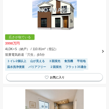
広さが似ている
3998万円
4LDK+S（納戸）
/ 110.81m²（登記）
筑豊電気鉄道「穴生」歩5分
トイレ2個以上
山が見える
３面採光
食洗機
平坦地
温水洗浄便座
バリアフリー
２面採光
フラット35適合
モニター付きインターホン
キッチン収納が多い
WIC
窓付き浴室
システムキッチン
陽当り良好
接面道路の幅が６m以上
対面キッチン
浴室乾燥機