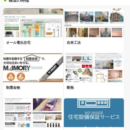
構造の特徴
オール電化住宅
在来工法
制震金物
断熱