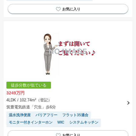
温水洗浄便座
SIC
モニター付きインターホン
キッチン収納が多い
WIC
システムキッチン
陽当り良好
接面道路の幅が６m以上
対面キッチン
浴室乾燥機
徒歩分数が似ている
3249万円
4LDK
/ 102.74m²（登記）
筑豊電気鉄道「穴生」歩6分
温水洗浄便座
バリアフリー
フラット35適合
モニター付きインターホン
WIC
システムキッチン
接面道路の幅が６m以上
対面キッチン
浴室乾燥機