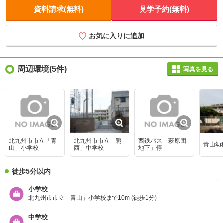
資料請求(無料)
見学予約(無料)
お気に入りに追加
周辺環境
(5件)
写真を見る
北九州市市立「青
北九州市市立「熊
西鉄バス「萩原団
青山幼
山」小学校
西」中学校
地下」停
徒歩5分以内
小学校
北九州市市立「青山」小学校まで10m (徒歩1分)
中学校