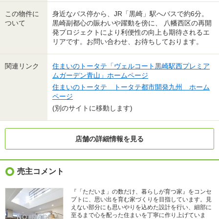
この物件に
身近なバス停から、JR「黒崎」駅へバスで約6分。
ついて
黒崎副都心の賑わいや躍動を傍に、 八幡西区の再開
発プロジェクトにより利便性の向上も期待されるエ
リアです。お問い合わせ、お待ちしております。
関連リンク
住まいのトータテ「ヴェルコート黒崎駅西プレミア
ムガーデン青山」ホームページ
住まいのトータテ トータテ都市開発九州 ホーム
ページ
(別のサイトに移動します)
店舗の詳細情報を見る
売主コメント
『「ただいま」の数だけ、暮らしが育つ家』をコンセ
プトに、思い出を育む家づくりを目指しています。見
えない部分にも思いやりを込めた設計を行い、細部に
至るまで心を配った住まいを丁寧に作り上げていま