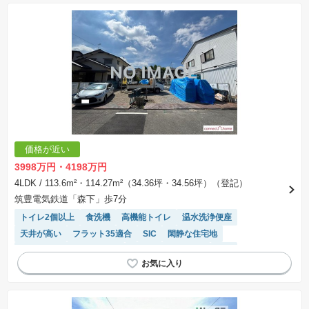
価格が近い
3998万円・4198万円
4LDK
/ 113.6m²・114.27m²（34.36坪・34.56坪）（登記）
筑豊電気鉄道「森下」歩7分
トイレ2個以上
食洗機
高機能トイレ
温水洗浄便座
天井が高い
フラット35適合
SIC
閑静な住宅地
モニター付きインターホン
キッチン収納が多い
WIC
システムキッチン
陽当り良好
対面キッチン
浴室乾燥機