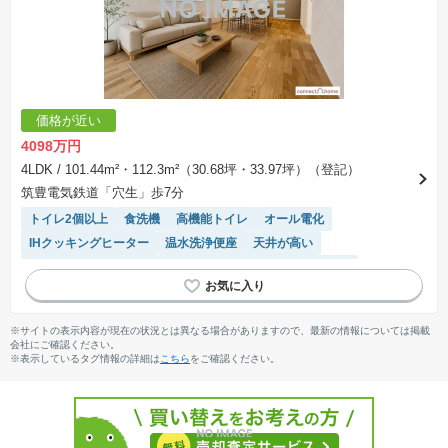
価格が近い
4098万円
4LDK
/ 101.44m²・112.3m²（30.68坪・33.97坪）（登記）
筑豊電気鉄道「穴生」歩7分
トイレ2個以上
食洗機
高機能トイレ
オール電化
IHクッキングヒーター
温水洗浄便座
天井が高い
フラット35適合
SIC
モニター付きインターホン
WIC
システムキッチン
陽当り良好
接面道路の幅が６m以上
対面キッチン
浴室乾燥機
※サイトの表示内容が現在の状況とは異なる場合がありますので、最新の情報については掲載
会社にご確認ください。
※表示しているタグ情報の詳細は
こちら
をご確認ください。