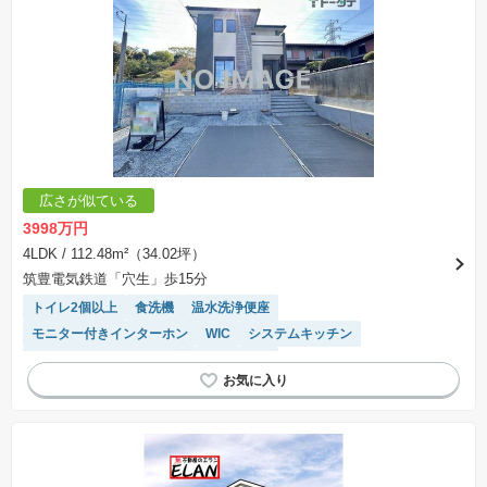
広さが似ている
3998万円
4LDK
/ 112.48m²（34.02坪）
筑豊電気鉄道「穴生」歩15分
トイレ2個以上
食洗機
温水洗浄便座
モニター付きインターホン
WIC
システムキッチン
接面道路の幅が６m以上
対面キッチン