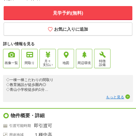
見学予約(無料)
お気に入りに追加
詳しい情報を見る
月々
特徴
画像一覧
間取り
地図
周辺環境
支払い
設備
◇一棟一棟こだわりの間取り
◇教育施設が徒歩圏内◎
◇青山小学校徒歩約1分
◇全50区画
もっと見る
■JR「黒崎」駅までバスで約6分
■皇后崎公園徒歩約2分
■全棟ホームセキュリティを導入
物件概要・詳細
■5号地
モデルハウスご見学できます♪
即引渡可
引渡可能時期
■3号地・7号地無人見学システム対象物件です。
スマートフォンから予約していただき、
１種中高
用途地域