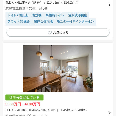
※取引にかかる費用：物件の契約手続き、決済、引き渡し時にかかる費用を表示しています。
4LDK・4LDK+S（納戸）
/ 110.81m²・114.27m²
不動産会社によって表記有無が異なるため、ご自身で十分な確認をしていただくようにお願い
筑豊電気鉄道「穴生」歩5分
いたします。
※掲載の省エネ性能ラベル内の物件・住棟・号室名称については最新のものに変更されている
トイレ2個以上
食洗機
高機能トイレ
温水洗浄便座
場合があります。
フラット35適合
閑静な住宅地
モニター付きインターホン
キッチン収納が多い
WIC
システムキッチン
陽当り良好
接面道路の幅が６m以上
対面キッチン
浴室乾燥機
徒歩分数が似ている
3980万円・4180万円
3LDK・4LDK
/ 104m²～107.43m²（31.45坪～32.49坪）