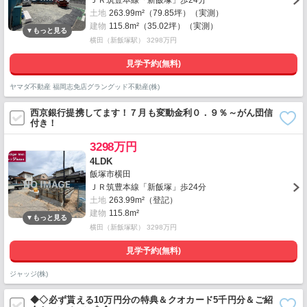
ＪＲ筑豊本線「新飯塚」歩24分
土地
263.99m²（79.85坪）（実測）
建物
115.8m²（35.02坪）（実測）
横田（新飯塚駅） 3298万円
見学予約(無料)
ヤマダ不動産 福岡志免店グラングッド不動産(株)
西京銀行提携してます！７月も変動金利０．９％～がん団信
付き！
3298万円
4LDK
飯塚市横田
ＪＲ筑豊本線「新飯塚」歩24分
土地
263.99m²（登記）
建物
115.8m²
横田（新飯塚駅） 3298万円
見学予約(無料)
ジャッジ(株)
◆◇必ず貰える10万円分の特典＆クオカード5千円分＆ご紹