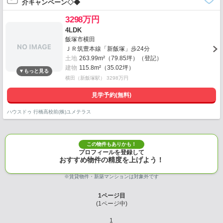
介キャンペーン◇◆
3298万円
4LDK
飯塚市横田
ＪＲ筑豊本線「新飯塚」歩24分
土地
263.99m²（79.85坪）（登記）
建物
115.8m²（35.02坪）
横田（新飯塚駅） 3298万円
見学予約(無料)
ハウスドゥ 行橋高校前(株)ユメテラス
この物件もありかも！
プロフィールを登録して
おすすめ物件の精度を上げよう！
※賃貸物件・新築マンションは対象外です
1
ページ目
(
1
ページ中)
1