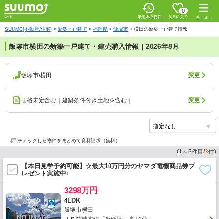
0
SUUMO[不動産/住宅]
>
新築一戸建て
>
福岡県
>
飯塚市
>
横田の新築一戸建て情報
飯塚市横田の新築一戸建て・建売購入情報｜2026年8月
飯塚市/横田
変更
価格未定含む｜建築条件付き土地を含む｜
変更
チェックした物件をまとめて資料請求（無料）
(
1
～
3
件目/
3
件)
【本日見学予約可能】☆最大10万円分のヤマダ電機商品券プ
レゼント実施中♪
3298万円
4LDK
飯塚市横田