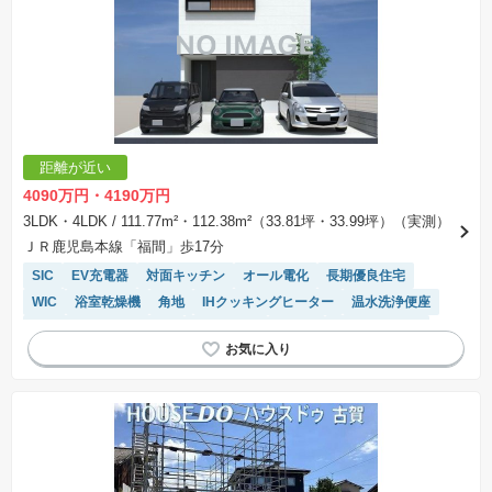
距離が近い
4090万円・4190万円
3LDK・4LDK
/ 111.77m²・112.38m²（33.81坪・33.99坪）（実測）
ＪＲ鹿児島本線「福間」歩17分
SIC
EV充電器
対面キッチン
オール電化
長期優良住宅
WIC
浴室乾燥機
角地
IHクッキングヒーター
温水洗浄便座
接面道路の幅が６m以上
陽当り良好
食洗機
トイレ2個以上
システムキッチン
閑静な住宅地
モニター付きインターホン
キッチン収納が多い