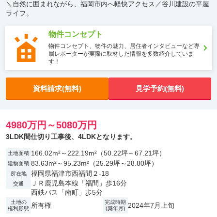
＼自然に囲まれながら、福岡市内へ軽快アクセス／谷川建設の平屋
ライフ。
物件コンセプト
物件コンセプト、物件の魅力、居住者インタビューなど専
属レポーターが実際に取材した情報を多数紹介していま
す！
資料請求(無料)
見学予約(無料)
4980万円～5080万円
3LDK間仕切り工事後、4LDKとなります。
166.02m²～222.19m²（50.22坪～67.21坪）
土地面積
83.63m²～95.23m²（25.29坪～28.80坪）
建物面積
福岡県福津市西福間２-18
所在地
ＪＲ鹿児島本線「福間」歩16分
交通
西鉄バス「南町」歩5分
土地の
完成時期
所有権
2024年7月上旬
権利形態
(築年月)