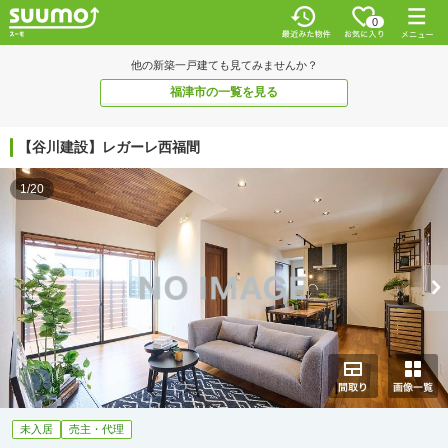
0
他の新築一戸建ても見てみませんか？
福津市の一覧を見る
【谷川建設】レガーレ西福間
1/20
未入居
売主・代理