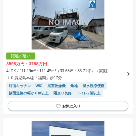
距離が近い
3598万円・3798万円
4LDK
/ 111.19m²・111.45m²（33.63坪・33.71坪）（実測）
ＪＲ鹿児島本線「福間」歩17分
対面キッチン
WIC
浴室乾燥機
角地
温水洗浄便座
接面道路の幅が６m以上
陽当り良好
トイレ2個以上
システムキッチン
モニター付きインターホン
キッチン収納が多い