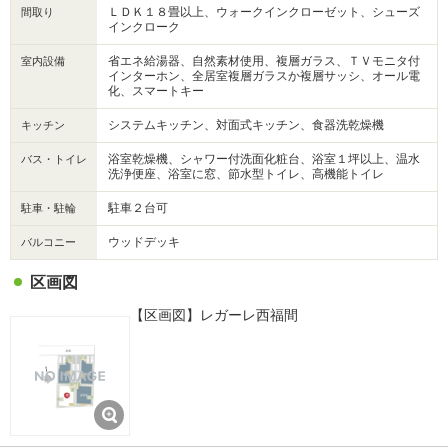
ＬＤＫ１８畳以上、ウォークインクローゼット、シューズ
間取り
インクローク
省エネ給湯器、自然素材使用、複層ガラス、ＴＶモニタ付
室内設備
インターホン、全居室複層ガラスか複層サッシ、オール電
化、スマートキー
システムキッチン、対面式キッチン、食器洗乾燥機
キッチン
浴室乾燥機、シャワー付洗面化粧台、浴室１坪以上、温水
バス・トイレ
洗浄便座、浴室に窓、節水型トイレ、高機能トイレ
駐車２台可
駐車・駐輪
ウッドデッキ
バルコニー
区画図
【区画図】レガーレ西福間