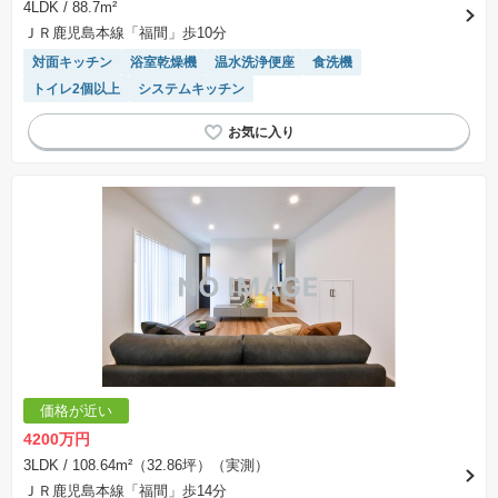
4LDK
/ 88.7m²
ＪＲ鹿児島本線「福間」歩10分
対面キッチン
浴室乾燥機
温水洗浄便座
食洗機
トイレ2個以上
システムキッチン
価格が近い
4200万円
3LDK
/ 108.64m²（32.86坪）（実測）
ＪＲ鹿児島本線「福間」歩14分