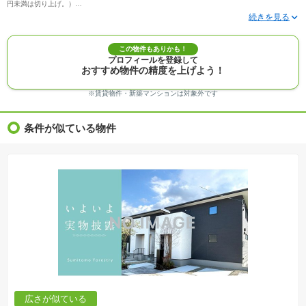
円未満は切り上げ。）
※写真に写っている、またはパース（絵）や間取り図に描かれている家具や車などは、特にコ
メントがない場合、販売価格に含まれません。
※敷地権利が定期借地権のものは価格に権利金を含みます。
※建築条件付き土地価格には、建物価格は含まれません。
この物件もありかも！
※物件情報は、原則として情報提供日の２日前に最終確認した情報です。
プロフィールを登録して
※完成予想図はいずれも外構、植栽、外観等実際のものとは多少異なることがあります。
おすすめ物件の精度を上げよう！
※モデルルーム・モデルハウス・展示場・ショールームの画像の場合、今回販売の物件と異な
る場合があります。
※ＣＧ合成の画像の場合、実際とは多少異なる場合があります。
※賃貸物件・新築マンションは対象外です
※物件特徴：販売戸数が複数の物件は、全ての住戸に該当しない項目もあります。
※完成後１年以上を経過した未入居物件が掲載される場合があります。ご了承ください。
※新着：物件情報が「SUUMO」に掲載された日から１週間表示されます。
条件が似ている物件
※価格更新：物件価格が変更された日から１週間表示されます。
※販売予定物件はすべて、販売開始するまで契約または予約の申込みはできません。
※購入の前には物件内容や契約条件についてご自身で十分な確認をしていただくようにお願い
いたします。
※建築条件土地の情報内に掲載されている、建物プラン例は、土地購入者の設計プランの参考
の一例であって、プランの採用可否は任意です。
※土地（建築条件なし）で「建物プラン例」が表記してある時、そのプラン例は特定の建築請
負会社によるもので、当該建築請負会社以外で建てた場合、同様のものが同価格で建てられる
とは限りません。また建築請負会社を特定するものではありません。
※建築条件付き土地とは、その土地に建築する建物の建築請負契約が、一定期間内に成立する
ことを条件として売買される土地のことをいいます。建築請負契約成立に向けて設計プランを
協議するため、土地購入者が自己の希望する建物の設計協議をするために必要な相当の期間の
交渉期間が設定され、その期間内で希望を満たすプランが実現できたかどうかにより結論を出
します。なお、この期間は概ね3ヶ月程度とされています。納得のいくプランが出来ず、建築請
負契約が成立しない場合、土地売買契約は白紙に戻り、土地契約にかかった代金（土地代金、
手付金など）は名目のいかんに関わらず、全て返却されます。
※課税対象物件の「価格」や「費用等」は消費税込みの「総額表示」で統一しています。
※「本体価格」とは、課税対象物件においては「消費税を除いた建物価格」と「土地価格」の
広さが似ている
合計額を指します。