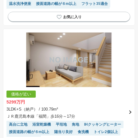
温水洗浄便座
接面道路の幅が６m以上
フラット35適合
陽当り良好
食洗機
トイレ2個以上
システムキッチン
閑静な住宅地
モニター付きインターホン
キッチン収納が多い
価格が近い
5299万円
3LDK+S（納戸）
/ 100.79m²
ＪＲ鹿児島本線「福間」歩16分～17分
高台に立地
浴室乾燥機
平坦地
角地
IHクッキングヒーター
接面道路の幅が６m以上
陽当り良好
食洗機
トイレ2個以上