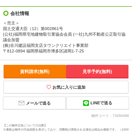
会社情報
＜売主＞
国土交通大臣（12）第002861号
(公社)福岡県宅地建物取引業協会会員 (一社)九州不動産公正取引協
議会加盟
(株)谷川建設福岡支店タウンクリエイト事業部
〒812-0894 福岡県福岡市博多区諸岡1-7-25
資料請求(無料)
見学予約(無料)
お気に入りに追加
LINEで送る
メールで送る
物件コード：73494486
【この物件広告についての注釈】
※価格は物件の代金総額を表示しており、消費税が課税される場合は税込み価格です。 （1000