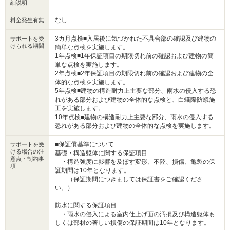
細説明
なし
料金発生有無
3カ月点検■入居後に気づかれた不具合部の確認及び建物の
サポートを受
けられる期間
簡単な点検を実施します。
1年点検■1年保証項目の期限切れ前の確認および建物の簡
単な点検を実施します。
2年点検■2年保証項目の期限切れ前の確認および建物の全
体的な点検を実施します。
5年点検■建物の構造耐力上主要な部分、雨水の侵入する恐
れがある部分および建物の全体的な点検と、白蟻際防蟻施
工を実施します。
10年点検■建物の構造耐力上主要な部分、雨水の侵入する
恐れがある部分および建物の全体的な点検を実施します。
■保証償基準について
サポートを受
ける場合の注
基礎・構造躯体に関する保証項目
意点・制約事
・構造強度に影響を及ぼす変形、不陸、損傷、亀裂の保
項
証期間は10年となります。
（保証期間につきましては保証書をご確認くださ
い。）
防水に関する保証項目
・雨水の侵入による室内仕上げ面の汚損及び構造躯体も
しくは部材の著しい損傷の保証期間は10年となります。