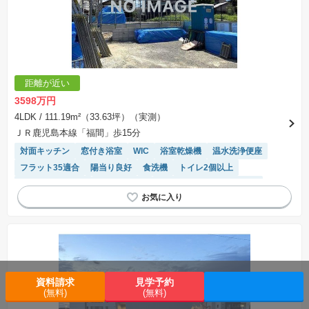
距離が近い
3598万円
4LDK
/ 111.19m²（33.63坪）（実測）
ＪＲ鹿児島本線「福間」歩15分
対面キッチン
窓付き浴室
WIC
浴室乾燥機
温水洗浄便座
フラット35適合
陽当り良好
食洗機
トイレ2個以上
システムキッチン
閑静な住宅地
モニター付きインターホン
キッチン収納が多い
資料請求
見学予約
(無料)
(無料)