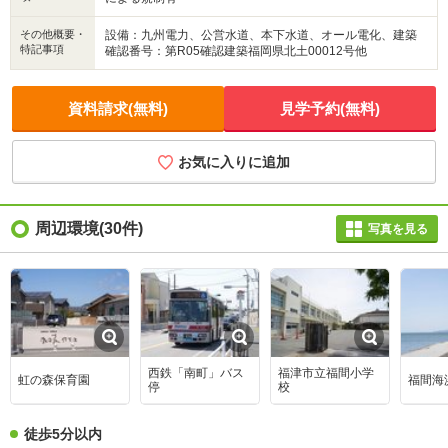
その他概要・
設備：九州電力、公営水道、本下水道、オール電化、建築
特記事項
確認番号：第R05確認建築福岡県北土00012号他
資料請求(無料)
見学予約(無料)
お気に入りに追加
周辺環境
(30件)
写真を見る
西鉄「南町」バス
福津市立福間小学
虹の森保育園
福間海
停
校
徒歩5分以内