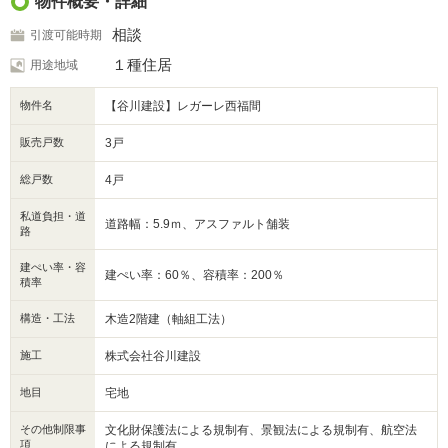
物件概要・詳細
駅まで平坦で、毎日の通勤・通学もスムーズ◎
■ 教育施設
相談
引渡可能時期
・虹の森保育園 徒歩3分
・福間小学校 徒歩7分
１種住居
用途地域
・福間中学校 徒歩12分
塾や英会話教室など、学びの選択肢も豊富です。
物件名
【谷川建設】レガーレ西福間
■ 周辺環境
・かがみの海
・ゆめタウン
販売戸数
3戸
自然と利便性、どちらも身近に。 日常の中に“ちょっとした楽しみ”が広がり
総戸数
4戸
ます。
私道負担・道
道路幅：5.9ｍ、アスファルト舗装
路
建ぺい率・容
建ぺい率：60％、容積率：200％
積率
構造・工法
木造2階建（軸組工法）
施工
株式会社谷川建設
地目
宅地
その他制限事
文化財保護法による規制有、景観法による規制有、航空法
項
による規制有