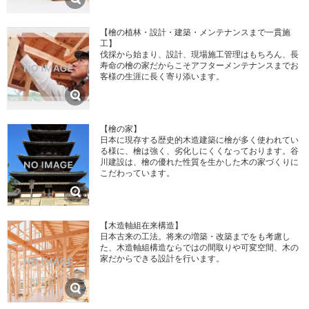
【檜の植林・設計・建築・メンテナンスまで一貫施
工】
伐採から始まり、設計、現場施工管理はもちろん、長
寿命の檜の家だからこそアフターメンテナンスまでお
客様の生涯に長く寄り添います。
【檜の家】
日本に現存する歴史的木造建築に檜が多く使われてい
る様に、檜は強く、劣化しにくくなっております。谷
川建設は、檜の優れた性質を生かした木の家づくりに
こだわっています。
【木造軸組在来構造】
日本古来の工法。将来の増築・改築までをも考慮し
た、木造軸組構造ならではの間取りや可変空間、木の
家だからできる設計を行います。