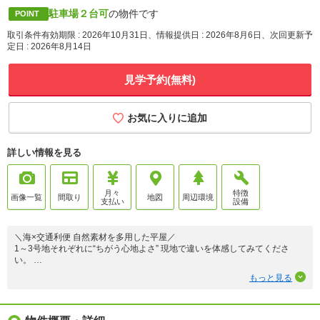
駐車場２台可
の物件です
POINT
取引条件有効期限 : 2026年10月31日、情報提供日 : 2026年8月6日、次回更新予
定日 : 2026年8月14日
見学予約(無料)
お気に入りに追加
詳しい情報を見る
月々
特徴
画像一覧
間取り
地図
周辺環境
支払い
設備
＼海×交通利便 自然素材を多用した平屋／
1～3号地それぞれに“ちがう心地よさ” 現地で違いを体感してみてくださ
い。
お客様の暮らしにいちばんフィットする一棟をご提案します。
もっと見る
～素材・品質・匠にこだわる分譲住宅～
■ アクセス
・JR鹿児島本線「福間駅」徒歩16分