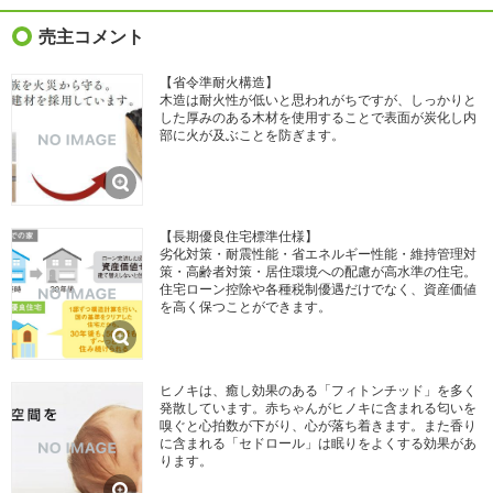
売主コメント
【省令準耐火構造】
木造は耐火性が低いと思われがちですが、しっかりと
した厚みのある木材を使用することで表面が炭化し内
部に火が及ぶことを防ぎます。
【長期優良住宅標準仕様】
劣化対策・耐震性能・省エネルギー性能・維持管理対
策・高齢者対策・居住環境への配慮が高水準の住宅。
住宅ローン控除や各種税制優遇だけでなく、資産価値
を高く保つことができます。
ヒノキは、癒し効果のある「フィトンチッド」を多く
発散しています。赤ちゃんがヒノキに含まれる匂いを
嗅ぐと心拍数が下がり、心が落ち着きます。また香り
に含まれる「セドロール」は眠りをよくする効果があ
ります。