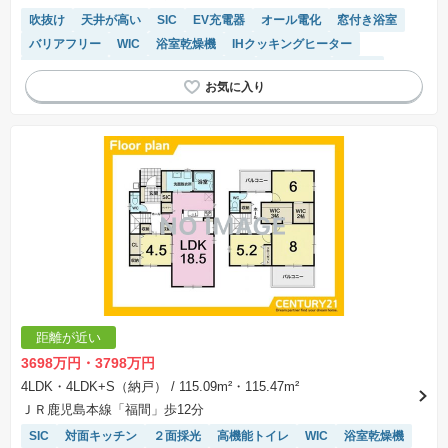
吹抜け
天井が高い
SIC
EV充電器
オール電化
窓付き浴室
バリアフリー
WIC
浴室乾燥機
IHクッキングヒーター
温水洗浄便座
接面道路の幅が６m以上
陽当り良好
食洗機
トイレ2個以上
システムキッチン
閑静な住宅地
キッチン収納が多い
距離が近い
3698万円・3798万円
4LDK・4LDK+S（納戸）
/ 115.09m²・115.47m²
ＪＲ鹿児島本線「福間」歩12分
SIC
対面キッチン
２面採光
高機能トイレ
WIC
浴室乾燥機