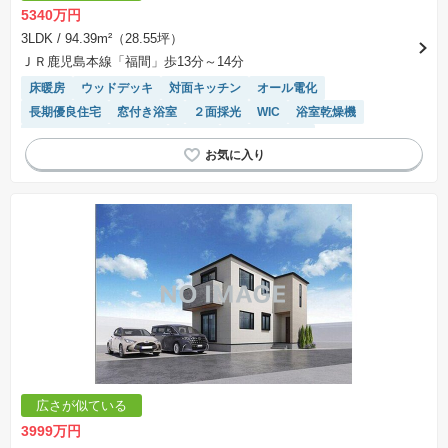
※課税対象物件は消費税込みの総額表示のため、不動産広告の販売価格には本体価格の金額は
5340万円
表示されておりません。
※取引にかかる費用：物件の契約手続き、決済、引き渡し時にかかる費用を表示しています。
3LDK
/ 94.39m²（28.55坪）
不動産会社によって表記有無が異なるため、ご自身で十分な確認をしていただくようにお願い
ＪＲ鹿児島本線「福間」歩13分～14分
いたします。
※掲載の省エネ性能ラベル内の物件・住棟・号室名称については最新のものに変更されている
床暖房
ウッドデッキ
対面キッチン
オール電化
場合があります。
長期優良住宅
窓付き浴室
２面採光
WIC
浴室乾燥機
接面道路の幅が６m以上
食洗機
トイレ2個以上
システムキッチン
広さが似ている
3999万円