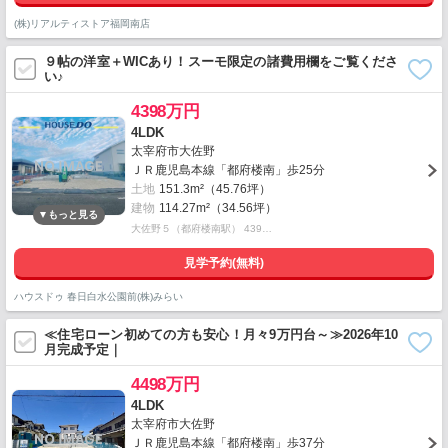
(株)リアルティストア福岡南店
９帖の洋室＋WICあり！スーモ限定の諸費用欄をご覧くださ
い♪
4398万円
4LDK
太宰府市大佐野
ＪＲ鹿児島本線「都府楼南」歩25分
土地
151.3m²（45.76坪）
建物
114.27m²（34.56坪）
大佐野５（都府楼南駅） 439…
見学予約(無料)
ハウスドゥ 春日白水公園前(株)みらい
≪住宅ローン初めての方も安心！月々9万円台～≫2026年10
月完成予定｜
4498万円
4LDK
太宰府市大佐野
ＪＲ鹿児島本線「都府楼南」歩37分