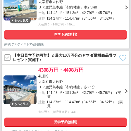
太宰府市大佐野
ＪＲ鹿児島本線「都府楼南」車2.5km
土地
141.48m²・151.3m²（42.79坪・45.76坪）
建物
114.27m²・114.47m²（34.56坪・34.62坪）
大佐野５ 4398万円・449…
見学予約(無料)
(株)リアルティストア福岡南店
【本日見学予約可能】☆最大10万円分のヤマダ電機商品券プ
レゼント実施中♪
4398万円・4498万円
4LDK
太宰府市大佐野
ＪＲ鹿児島本線「都府楼南」歩25分
土地
141.48m²・151.3m²（42.79坪・45.76坪）（実
測）
建物
114.27m²・114.47m²（34.56坪・34.62坪）（実
測）
大佐野５（都府楼南駅） 439…
見学予約(無料)