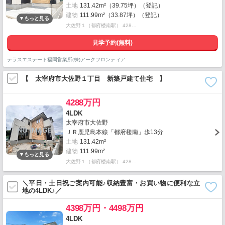
土地
131.42m²（39.75坪）（登記）
建物
111.99m²（33.87坪）（登記）
大佐野１（都府楼南駅） 428…
見学予約(無料)
テラスエステート福岡営業所(株)アークフロンティア
【 太宰府市大佐野１丁目 新築戸建て住宅 】
4288万円
4LDK
太宰府市大佐野
ＪＲ鹿児島本線「都府楼南」歩13分
土地
131.42m²
建物
111.99m²
大佐野１（都府楼南駅） 428…
＼平日・土日祝ご案内可能♪収納豊富・お買い物に便利な立
地の4LDK♪／
4398万円・4498万円
4LDK