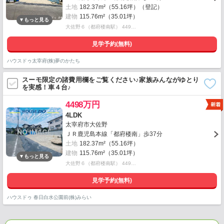
土地
182.37m²（55.16坪）（登記）
建物
115.76m²（35.01坪）
大佐野６（都府楼南駅） 449…
見学予約(無料)
ハウスドゥ太宰府(株)夢のかたち
スーモ限定の諸費用欄をご覧ください♪家族みんながゆとり
を実感！車４台♪
4498万円
4LDK
太宰府市大佐野
ＪＲ鹿児島本線「都府楼南」歩37分
土地
182.37m²（55.16坪）
建物
115.76m²（35.01坪）
大佐野６（都府楼南駅） 449…
見学予約(無料)
ハウスドゥ 春日白水公園前(株)みらい