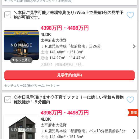
ヤマダ不動産 福岡志免店グラングッド不動産(株)
＼本日ご見学可能／来場特典あり♪Web上で最短1分の見学予
約が可能です。
4398万円・4498万円
4LDK
太宰府市大佐野
ＪＲ鹿児島本線「都府楼南」歩26分
土地
141.48m²・151.3m²
建物
114.27m²・114.47m²
大佐野５（都府楼南駅） 439…
見学予約(無料)
センチュリー21(株)ドリームパートナー
◇本日見学頂けます◇子育てファミリーに嬉しい学校も買物
施設徒歩１５分圏内
4398万円・4498万円
4LDK
太宰府市大佐野
ＪＲ鹿児島本線「都府楼南」バス13分福農前歩3分
土地
141.48m²・151.3m²