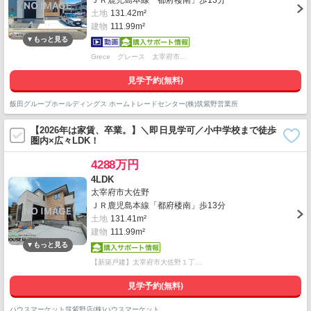
ＪＲ鹿児島本線「都府楼南」歩13分
土地
131.42m²
建物
111.99m²
Grece グレース 太宰府市…
見学予約(無料)
飯田グループホールディングス ホームトレードセンター(株)筑紫野営業所
【2026年は家賃、卒業。】＼即日見学可／小中学校まで徒歩
圏内×広々LDK！
4288万円
4LDK
太宰府市大佐野
ＪＲ鹿児島本線「都府楼南」歩13分
土地
131.41m²
建物
111.99m²
【新築戸建】太宰府市大佐野１丁…
見学予約(無料)
ハウスマーケット筑紫野店(株)ハウスマーケット