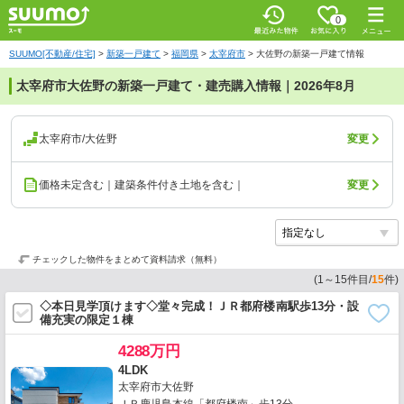
0
SUUMO[不動産/住宅]
>
新築一戸建て
>
福岡県
>
太宰府市
>
大佐野の新築一戸建て情報
太宰府市大佐野の新築一戸建て・建売購入情報｜2026年8月
太宰府市/大佐野
変更
価格未定含む｜建築条件付き土地を含む｜
変更
チェックした物件をまとめて資料請求（無料）
(
1
～
15
件目/
15
件)
◇本日見学頂けます◇堂々完成！ＪＲ都府楼南駅歩13分・設
備充実の限定１棟
4288万円
4LDK
太宰府市大佐野