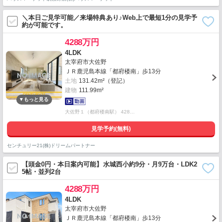
＼本日ご見学可能／来場特典あり♪Web上で最短1分の見学予
約が可能です。
4288万円
4LDK
太宰府市大佐野
ＪＲ鹿児島本線「都府楼南」歩13分
土地
131.42m²（登記）
建物
111.99m²
大佐野１（都府楼南駅） 428…
見学予約(無料)
センチュリー21(株)ドリームパートナー
【頭金0円・本日案内可能】水城西小約9分・月9万台・LDK2
5帖・並列2台
4288万円
4LDK
太宰府市大佐野
ＪＲ鹿児島本線「都府楼南」歩13分