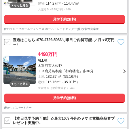
建物
114.27m²・114.47m²
大佐野５ 4398万円・449…
見学予約(無料)
飯田グループホールディングス ホームトレードセンター(株)筑紫野営業所
直通はこちら♪070-4729-5036＼即日ご内覧可能♪／月々8万円
～♪
4498万円
4LDK
太宰府市大佐野
ＪＲ鹿児島本線「都府楼南」歩36分
土地
182.37m²（55.16坪）
建物
115.76m²（35.01坪）
大佐野６（都府楼南駅） 449…
見学予約(無料)
(株)ハウスパートナー
【本日見学予約可能】☆最大10万円分のヤマダ電機商品券プ
レゼント実施中♪