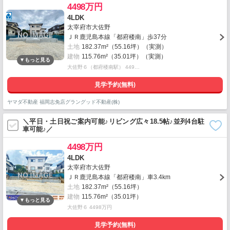
4498万円
4LDK
太宰府市大佐野
ＪＲ鹿児島本線「都府楼南」歩37分
土地
182.37m²（55.16坪）（実測）
建物
115.76m²（35.01坪）（実測）
大佐野６（都府楼南駅） 449…
見学予約(無料)
ヤマダ不動産 福岡志免店グラングッド不動産(株)
＼平日・土日祝ご案内可能♪リビング広々18.5帖♪並列4台駐
車可能♪／
4498万円
4LDK
太宰府市大佐野
ＪＲ鹿児島本線「都府楼南」車3.4km
土地
182.37m²（55.16坪）
建物
115.76m²（35.01坪）
大佐野６ 4498万円
見学予約(無料)