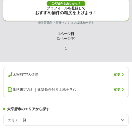
この物件もありかも！
プロフィールを登録して
おすすめ物件の精度を上げよう！
※賃貸物件・新築マンションは対象外です
1
ページ目
(
1
ページ中)
1
太宰府市/大佐野
変更
価格未定含む｜建築条件付き土地を含む｜
変更
太宰府市のエリアから探す
エリア一覧