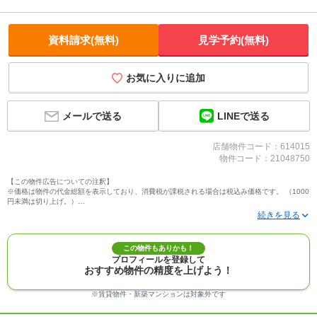
資料請求(無料)
見学予約(無料)
お気に入りに追加
LINEで送る
メールで送る
店舗物件コード：614015
物件コード：21048750
【この物件広告についての注釈】
※価格は物件の代金総額を表示しており、消費税が課税される場合は税込み価格です。 （1000
円未満は切り上げ。）
※写真に写っている、またはパース（絵）や間取り図に描かれている家具や車などは、特にコ
メントがない場合、販売価格に含まれません。
※敷地権利が定期借地権のものは価格に権利金を含みます。
※建築条件付き土地価格には、建物価格は含まれません。
この物件もありかも！
※物件情報は、原則として情報提供日の２日前に最終確認した情報です。
プロフィールを登録して
※完成予想図はいずれも外構、植栽、外観等実際のものとは多少異なることがあります。
おすすめ物件の精度を上げよう！
※モデルルーム・モデルハウス・展示場・ショールームの画像の場合、今回販売の物件と異な
る場合があります。
※ＣＧ合成の画像の場合、実際とは多少異なる場合があります。
※賃貸物件・新築マンションは対象外です
※物件特徴：販売戸数が複数の物件は、全ての住戸に該当しない項目もあります。
※完成後１年以上を経過した未入居物件が掲載される場合があります。ご了承ください。