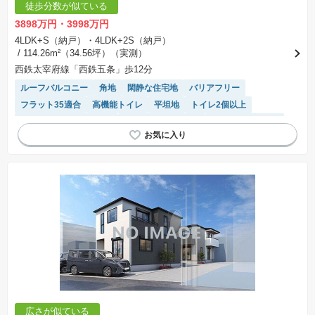
徒歩分数が似ている
3898万円・3998万円
4LDK+S（納戸）・4LDK+2S（納戸）
/ 114.26m²（34.56坪）（実測）
西鉄太宰府線「西鉄五条」歩12分
ルーフバルコニー
角地
閑静な住宅地
バリアフリー
フラット35適合
高機能トイレ
平坦地
トイレ2個以上
接面道路の幅が６m以上
キッチン収納が多い
システムキッチン
モニター付きインターホン
食洗機
WIC
陽当り良好
温水洗浄便座
浴室乾燥機
対面キッチン
広さが似ている