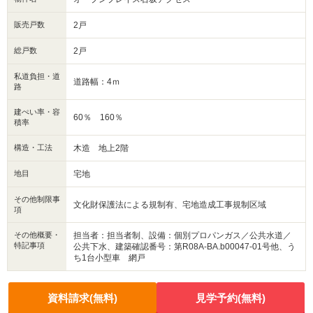
お気軽にご連絡、ご相談くださいませ！
販売戸数
2戸
総戸数
2戸
私道負担・道
道路幅：4ｍ
路
建ぺい率・容
60％ 160％
積率
構造・工法
木造 地上2階
地目
宅地
その他制限事
文化財保護法による規制有、宅地造成工事規制区域
項
その他概要・
担当者：担当者制、設備：個別プロパンガス／公共水道／
特記事項
公共下水、建築確認番号：第R08A-BA.b00047-01号他、う
ち1台小型車 網戸
資料請求(無料)
見学予約(無料)