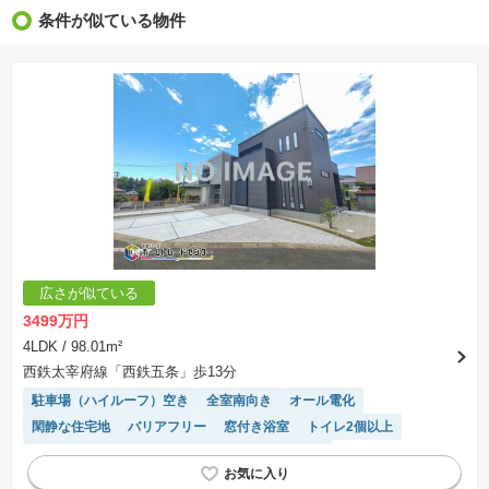
※新着：物件情報が「SUUMO」に掲載された日から１週間表示されます。
条件が似ている物件
※価格更新：物件価格が変更された日から１週間表示されます。
※販売予定物件はすべて、販売開始するまで契約または予約の申込みはできません。
※購入の前には物件内容や契約条件についてご自身で十分な確認をしていただくようにお願い
いたします。
※建築条件土地の情報内に掲載されている、建物プラン例は、土地購入者の設計プランの参考
の一例であって、プランの採用可否は任意です。
※土地（建築条件なし）で「建物プラン例」が表記してある時、そのプラン例は特定の建築請
負会社によるもので、当該建築請負会社以外で建てた場合、同様のものが同価格で建てられる
とは限りません。また建築請負会社を特定するものではありません。
※建築条件付き土地とは、その土地に建築する建物の建築請負契約が、一定期間内に成立する
ことを条件として売買される土地のことをいいます。建築請負契約成立に向けて設計プランを
協議するため、土地購入者が自己の希望する建物の設計協議をするために必要な相当の期間の
交渉期間が設定され、その期間内で希望を満たすプランが実現できたかどうかにより結論を出
します。なお、この期間は概ね3ヶ月程度とされています。納得のいくプランが出来ず、建築請
負契約が成立しない場合、土地売買契約は白紙に戻り、土地契約にかかった代金（土地代金、
手付金など）は名目のいかんに関わらず、全て返却されます。
※課税対象物件の「価格」や「費用等」は消費税込みの「総額表示」で統一しています。
※「本体価格」とは、課税対象物件においては「消費税を除いた建物価格」と「土地価格」の
広さが似ている
合計額を指します。
※課税対象物件は消費税込みの総額表示のため、不動産広告の販売価格には本体価格の金額は
3499万円
表示されておりません。
※取引にかかる費用：物件の契約手続き、決済、引き渡し時にかかる費用を表示しています。
4LDK
/ 98.01m²
不動産会社によって表記有無が異なるため、ご自身で十分な確認をしていただくようにお願い
西鉄太宰府線「西鉄五条」歩13分
いたします。
※掲載の省エネ性能ラベル内の物件・住棟・号室名称については最新のものに変更されている
駐車場（ハイルーフ）空き
全室南向き
オール電化
場合があります。
閑静な住宅地
バリアフリー
窓付き浴室
トイレ2個以上
接面道路の幅が６m以上
IHクッキングヒーター
システムキッチン
モニター付きインターホン
陽当り良好