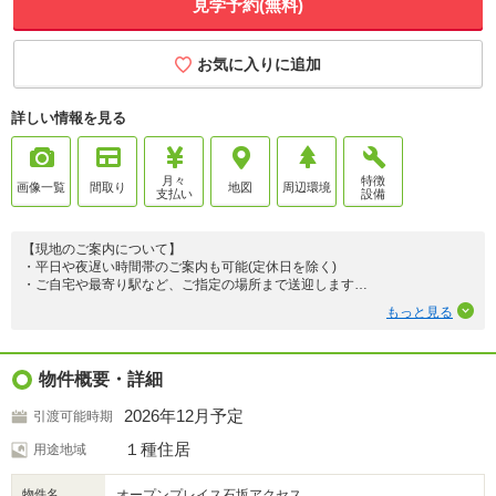
見学予約(無料)
お気に入りに追加
詳しい情報を見る
月々
特徴
画像一覧
間取り
地図
周辺環境
支払い
設備
【現地のご案内について】
・平日や夜遅い時間帯のご案内も可能(定休日を除く)
・ご自宅や最寄り駅など、ご指定の場所まで送迎します
・お子様連れでもご安心ください！チャイルドシートもございます
もっと見る
・経験豊富なスタッフが、物件詳細を丁寧にご説明いたします
【個別FP相談会（無料）】
住宅ローン・資金のご相談をしたいという方も大歓迎◎
物件概要・詳細
・他社様で住宅ローンが難しいと言われた方
・転職したてで審査に不安がある方
2026年12月予定
引渡可能時期
・お借入れがある方（お車／カード／キャッシング／リボ）等
・お支払いが不安な方
１種住居
用途地域
・頭金のご準備に不安のある方
物件名
オープンプレイス石坂アクセス