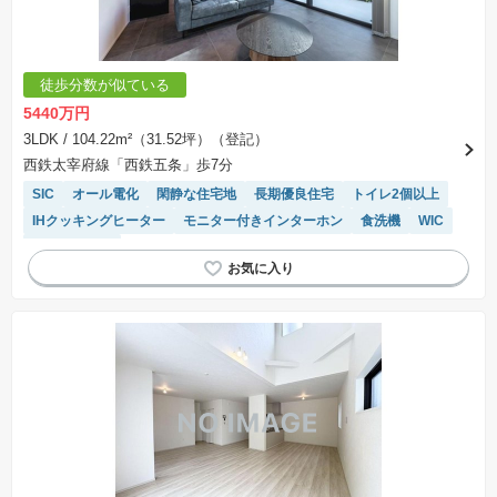
徒歩分数が似ている
5440万円
3LDK
/ 104.22m²（31.52坪）（登記）
西鉄太宰府線「西鉄五条」歩7分
SIC
オール電化
閑静な住宅地
長期優良住宅
トイレ2個以上
IHクッキングヒーター
モニター付きインターホン
食洗機
WIC
温水洗浄便座