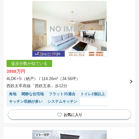
徒歩分数が似ている
3998万円
4LDK+S（納戸）
/ 114.26m²（34.56坪）
西鉄太宰府線「西鉄五条」歩12分
角地
閑静な住宅地
フラット35適合
トイレ2個以上
キッチン収納が多い
システムキッチン
モニター付きインターホン
食洗機
WIC
陽当り良好
温水洗浄便座
浴室乾燥機
対面キッチン