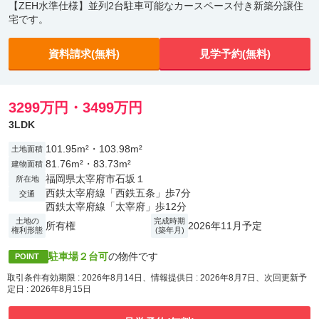
【ZEH水準仕様】並列2台駐車可能なカースペース付き新築分譲住
宅です。
資料請求(無料)
見学予約(無料)
3299万円・3499万円
3LDK
101.95m²・103.98m²
土地面積
81.76m²・83.73m²
建物面積
福岡県太宰府市石坂１
所在地
西鉄太宰府線「西鉄五条」歩7分
交通
西鉄太宰府線「太宰府」歩12分
土地の
完成時期
所有権
2026年11月予定
権利形態
(築年月)
駐車場２台可
の物件です
POINT
取引条件有効期限 : 2026年8月14日、情報提供日 : 2026年8月7日、次回更新予
定日 : 2026年8月15日