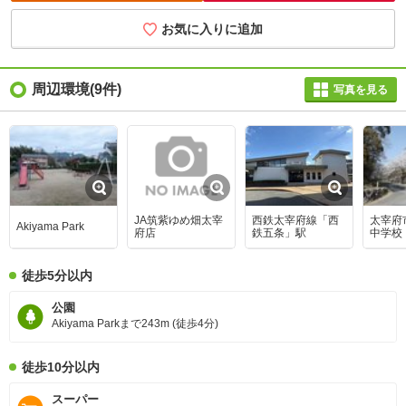
お気に入りに追加
周辺環境
(9件)
写真を見る
JA筑紫ゆめ畑太宰
西鉄太宰府線「西
太宰府
Akiyama Park
府店
鉄五条」駅
中学校
徒歩5分以内
公園
Akiyama Parkまで243m (徒歩4分)
徒歩10分以内
スーパー