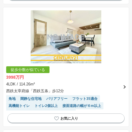
温水洗浄便座
浴室乾燥機
対面キッチン
徒歩分数が似ている
3998万円
4LDK
/ 114.26m²
西鉄太宰府線「西鉄五条」歩12分
角地
閑静な住宅地
バリアフリー
フラット35適合
高機能トイレ
トイレ2個以上
接面道路の幅が６m以上
キッチン収納が多い
システムキッチン
モニター付きインターホン
食洗機
WIC
陽当り良好
温水洗浄便座
浴室乾燥機
対面キッチン