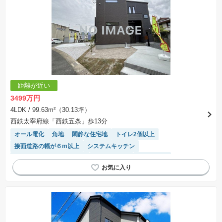
距離が近い
3499万円
4LDK
/ 99.63m²（30.13坪）
西鉄太宰府線「西鉄五条」歩13分
オール電化
角地
閑静な住宅地
トイレ2個以上
接面道路の幅が６m以上
システムキッチン
モニター付きインターホン
温水洗浄便座
浴室乾燥機
対面キッチン