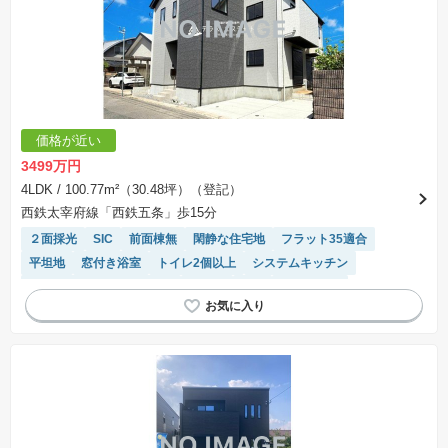
価格が近い
3499万円
4LDK
/ 100.77m²（30.48坪）（登記）
西鉄太宰府線「西鉄五条」歩15分
２面採光
SIC
前面棟無
閑静な住宅地
フラット35適合
平坦地
窓付き浴室
トイレ2個以上
システムキッチン
モニター付きインターホン
食洗機
WIC
陽当り良好
温水洗浄便座
浴室乾燥機
対面キッチン