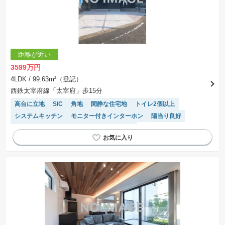
距離が近い
3599万円
4LDK
/ 99.63m²（登記）
西鉄太宰府線「太宰府」歩15分
高台に立地
SIC
角地
閑静な住宅地
トイレ2個以上
システムキッチン
モニター付きインターホン
陽当り良好
温水洗浄便座
浴室乾燥機
対面キッチン